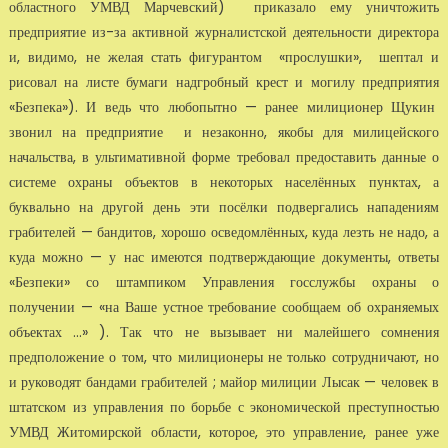
областного УМВД Марчевский) приказало ему уничтожить
предприятие из-за активной журналистской деятельности директора
и, видимо, не желая стать фигурантом «прослушки», шептал и
рисовал на листе бумаги надгробный крест и могилу предприятия
«Безпека»). И ведь что любопытно — ранее милиционер Щукин
звонил на предприятие и незаконно, якобы для милицейского
начальства, в ультимативной форме требовал предоставить данные о
системе охраны объектов в некоторых населённых пунктах, а
буквально на другой день эти посёлки подвергались нападениям
грабителей — бандитов, хорошо осведомлённых, куда лезть не надо, а
куда можно — у нас имеются подтверждающие документы, ответы
«Безпеки» со штампиком Управления госслужбы охраны о
получении — «на Ваше устное требование сообщаем об охраняемых
объектах ...» ). Так что не вызывает ни малейшего сомнения
предположение о том, что милиционеры не только сотрудничают, но
и руководят бандами грабителей ; майор милиции Лысак — человек в
штатском из управления по борьбе с экономической преступностью
УМВД Житомирской области, которое, это управление, ранее уже