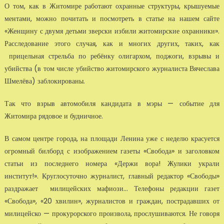
О том, как в Житомире работают охранные структуры, крышуемые
ментами, можно почитать и посмотреть в статье на нашем сайте
«Женщину с двумя детьми зверски избили житомирские охранники».
Расследование этого случая, как и многих других, таких, как
прицельная стрельба по ребёнку олигархом, поджоги, взрывы и
убийства (в том числе убийство житомирского журналиста Вячеслава
Шмелёва) заблокированы.
Так что взрыв автомобиля кандидата в мэры — событие для
Житомира рядовое и будничное.
В самом центре города, на площади Ленина уже с неделю красуется
огромный билборд с изображением газеты «Свобода» и заголовком
статьи из последнего номера «Держи вора! Жулики украли
институт!». Круглосуточно журналист, главный редактор «Свободы»
раздражает милицейских мафиози... Телефоны редакции газет
«Свобода», «20 хвилин», журналистов и граждан, пострадавших от
милицейско — прокурорского произвола, прослушиваются. Не говоря