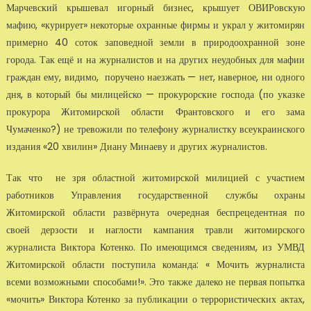
Марчевский крышевал игорный бизнес, крышует ОВИРовскую
мафию, «курирует» некоторые охранные фирмы и украл у житомирян
примерно 40 соток заповедной земли в природоохранной зоне
города. Так ещё и на журналистов и на других неудобных для мафии
граждан ему, видимо, поручено наезжать — нет, наверное, ни одного
дня, в который бы милицейско — прокурорские господа (по указке
прокурора Житомирской области Франтовского и его зама
Чумаченко?) не тревожили по телефону журналистку всеукраинского
издания «20 хвилин» Диану Минаеву и других журналистов.
Так что не зря областной житомирской милицией с участием
работников Управления государственной службы охраны
Житомирской области развёрнута очередная беспрецедентная по
своей дерзости и наглости кампания травли житомирского
журналиста Виктора Котенко. По имеющимся сведениям, из УМВД
Житомирской области поступила команда: « Мочить журналиста
всеми возможными способами!». Это также далеко не первая попытка
«мочить» Виктора Котенко за публикации о террористических актах,