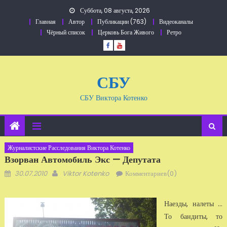
Перейти
Суббота, 08 августа, 2026
к
Главная
Автор
Публикации (763)
Видеоканалы
содержанию
Чёрный список
Церковь Бога Живого
Ретро
СБУ
СБУ Виктора Котенко
Журналистские Расследования Виктора Котенко
Взорван Автомобиль Экс — Депутата
Добавлено
Автор
30.07.2010
Viktor Kotenko
Комментариев(0)
Наезды, налеты ...
То бандиты, то