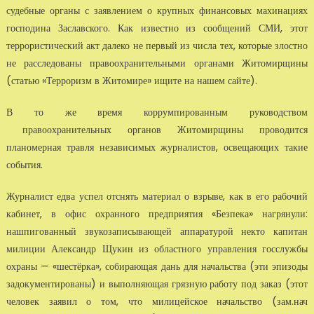
судебные органы с заявлением о крупных финансовых махинациях
господина Заславского. Как известно из сообщений СМИ, этот
террористический акт далеко не первый из числа тех, которые злостно
не расследованы правоохранительными органами Житомирщины
(статью «Терроризм в Житомире» ищите на нашем сайте).
В то же время коррумпированным руководством
правоохранительных органов Житомирщины проводится
планомерная травля независимых журналистов, освещающих такие
события.
Журналист едва успел отснять материал о взрыве, как в его рабочий
кабинет, в офис охранного предприятия «Безпека» нагрянули:
нашпигованный звукозаписывающей аппаратурой некто капитан
милиции Александр Щукин из областного управления госслужбы
охраны — «шестёрка», собирающая дань для начальства (эти эпизоды
задокументированы) и выполняющая грязную работу под заказ (этот
человек заявил о том, что милицейское начальство (зам.нач