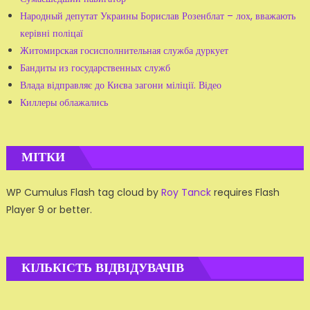
Народный депутат Украины Борислав Розенблат – лох, вважають
керівні поліцаї
Житомирская госисполнительная служба дуркует
Бандиты из государственных служб
Влада відправляє до Києва загони міліції. Відео
Киллеры облажались
МІТКИ
WP Cumulus Flash tag cloud by
Roy Tanck
requires Flash
Player 9 or better.
КІЛЬКІСТЬ ВІДВІДУВАЧІВ