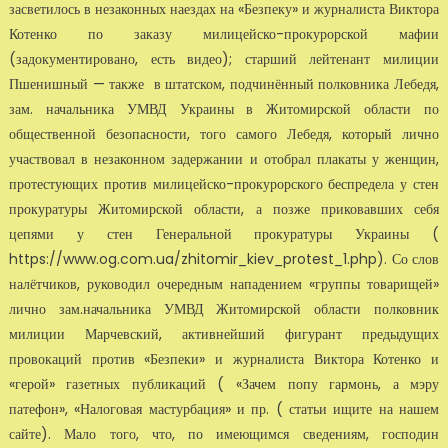
засветилось в незаконных наездах на «Безпеку» и журналиста Виктора
Котенко по заказу милицейско-прокурорской мафии
(задокументировано, есть видео); старший лейтенант милиции
Пшенишный — также в штатском, подчинённый полковника Лебедя,
зам. начальника УМВД Украины в Житомирской области по
общественной безопасности, того самого Лебедя, который лично
участвовал в незаконном задержании и отобрал плакаты у женщин,
протестующих против милицейско-прокурорского беспредела у стен
прокуратуры Житомирской области, а позже приковавших себя
цепями у стен Генеральной прокуратуры Украины (
https://www.og.com.ua/zhitomir_kiev_protest_1.php). Со слов
налётчиков, руководил очередным нападением «группы товарищей»
лично зам.начальника УМВД Житомирской области полковник
милиции Марчевский, активнейший фигурант предыдущих
провокаций против «Безпеки» и журналиста Виктора Котенко и
«герой» газетных публикаций ( «Зачем попу гармонь, а мэру
патефон», «Налоговая мастурбация» и пр. ( статьи ищите на нашем
сайте). Мало того, что, по имеющимся сведениям, господин