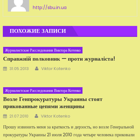
http://sbu.in.ua
ПОХОЖИЕ ЗАПИСИ
Журналистские Расследования Виктора Котенко
Справжній полковник — проти журналіста!
Автор
Добавлено
31.05.2013
Viktor Kotenko
Журналистские Расследования Виктора Котенко
Возле Генпрокуратуры Украины стоят
прикованные цепями женщины
Автор
Добавлено
21.07.2010
Viktor Kotenko
Прошу извинить меня за краткость и дерзость, но возле Генеральной
прокуратуры Украины 21 июля 2010 года четыре человека приковали