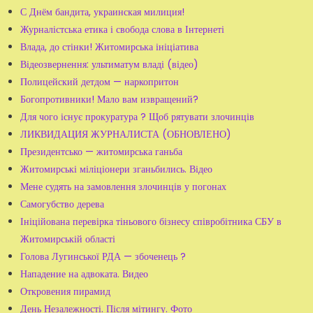
С Днём бандита, украинская милиция!
Журналістська етика і свобода слова в Інтернеті
Влада, до стінки! Житомирська ініціатива
Відеозвернення: ультиматум владі (відео)
Полицейский детдом — наркопритон
Богопротивники! Мало вам извращений?
Для чого існує прокуратура ? Щоб рятувати злочинців
ЛИКВИДАЦИЯ ЖУРНАЛИСТА (ОБНОВЛЕНО)
Президентсько — житомирська ганьба
Житомирські міліціонери зганьбились. Відео
Мене судять на замовлення злочинців у погонах
Самогубство дерева
Ініційована перевірка тіньового бізнесу співробітника СБУ в
Житомирській області
Голова Лугинської РДА — збоченець ?
Нападение на адвоката. Видео
Откровения пирамид
День Незалежності. Після мітингу. Фото