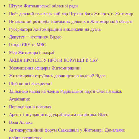
Штурм Житомирської обласної ради
Поёт детский евангельский хор Церкви Бога Живого, г. Житомир
Незаконний розподіл земельних ділянок в Житомирській області
Губернатора Житомирщини викликали на дуель
Депутат — «гопник». Видео
Гниди СБУ та МВС
Мер Житомира і шахраї
АКЦІЯ ПРОТЕСТУ ПРОТИ КОРУПЦІЇ В СБУ
Збезчещення офіцерів Житомирщини
Житомиряни отруїлись доочищеною водою? Відео
Щоб ви всі воскресли!
Здійснено напад на членів Радикальної партії Олега Ляшка.
Аудіозапис
Порноділки в погонах
Арешт і знущання над українським патріотом. Відео
Воля Аллаха
Антикорупційний форум Саакашвілі у Житомирі: Демальянс
побив активістку