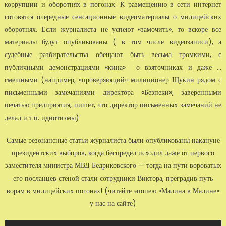
коррупции и оборотнях в погонах. К размещению в сети интернет
готовятся очередные сенсационные видеоматериалы о милицейских
оборотнях. Если журналиста не успеют «замочить», то вскоре все
материалы будут опубликованы ( в том числе видеозаписи), а
судебные разбирательства обещают быть весьма громкими, с
публичными демонстрациями «кина» о взяточниках и даже ...
смешными (например, «проверяющий» милиционер Щукин рядом с
письменными замечаниями директора «Безпеки», заверенными
печатью предприятия, пишет, что директор письменных замечаний не
делал и т.п. идиотизмы)
Самые резонансные статьи журналиста были опубликованы накануне
президентских выборов, когда беспредел исходил даже от первого
заместителя министра МВД Бедриковского — тогда на пути вороватых
его посланцев стеной стали сотрудники Виктора, преградив путь
ворам в милицейских погонах! (читайте эпопею «Малина в Малине»
у нас на сайте)