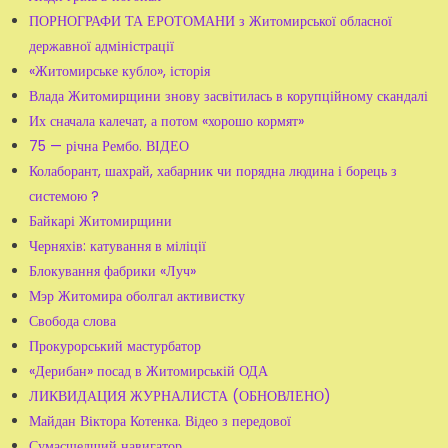
ПОРНОГРАФИ ТА ЕРОТОМАНИ з Житомирської обласної
державної адміністрації
«Житомирське кубло», історія
Влада Житомирщини знову засвітилась в корупційному скандалі
Их сначала калечат, а потом «хорошо кормят»
75 — річна Рембо. ВІДЕО
Колаборант, шахрай, хабарник чи порядна людина і борець з
системою ?
Байкарі Житомирщини
Черняхів: катування в міліції
Блокування фабрики «Луч»
Мэр Житомира оболгал активистку
Свобода слова
Прокурорський мастурбатор
«Дерибан» посад в Житомирській ОДА
ЛИКВИДАЦИЯ ЖУРНАЛИСТА (ОБНОВЛЕНО)
Майдан Віктора Котенка. Відео з передової
Сумасшедший навигатор