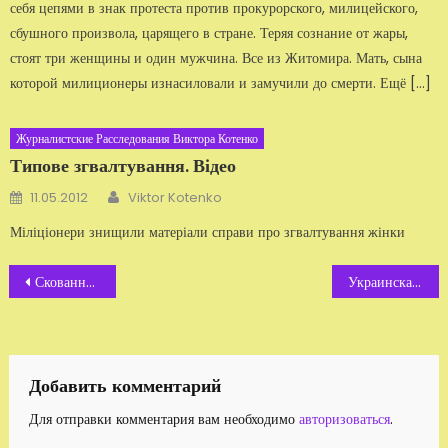
себя цепями в знак протеста против прокурорского, милицейского,
сбушного произвола, царящего в стране. Теряя сознание от жары,
стоят три женщины и один мужчина. Все из Житомира. Мать, сына
которой милиционеры изнасиловали и замучили до смерти. Ещё […]
Журналистские Расследования Виктора Котенко
Типове згвалтування. Відео
Автор
Добавлено
11.05.2012
Viktor Kotenko
Міліціонери знищили матеріали справи про згвалтування жінки
Навигация
Скованные одной цепью, связанные одной целью …
Украинская оппозиция, видео — прикол
по
записям
Добавить комментарий
Для отправки комментария вам необходимо
авторизоваться
.