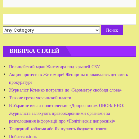
Search
for:
ВИБІРКА СТАТЕЙ
Полицейский мрак Житомира под крышей СБУ
Акция протеста в Житомире! Женщины приковались цепями к
прокуратуре
Журналіст Котенко потрапив до «Барометру свободи слова»
Тяжкие грехи украинской власти
В Украине ввели политические «Допросники». ОНОВЛЕНО:
Журналіста залякують правоохоронними органами за
розголошення інформації про «Політічєскіє допроснікі»
Тендерний «облом» або Як цуплять бюджетні кошти
Побиття жінок