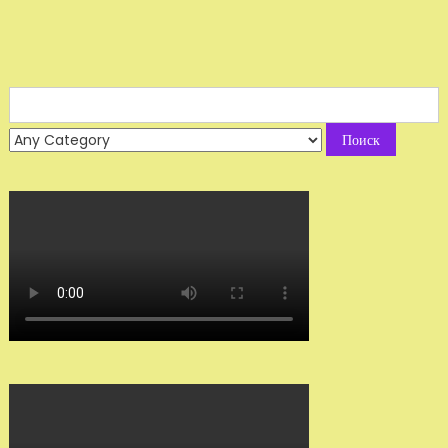
Search
for: