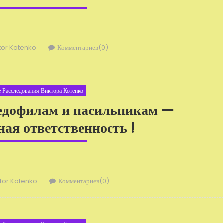
ор
tor Kotenko
Комментариев(0)
 Расследования Виктора Котенко
педофилам и насильникам —
ая ответственность !
тор
ktor Kotenko
Комментариев(0)