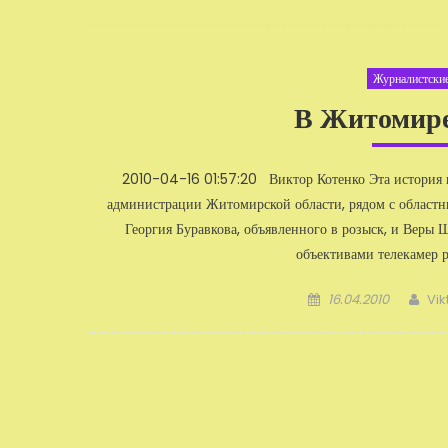
Журналистские
В Житомире
2010-04-16 01:57:20 Виктор Котенко Эта история п
администрации Житомирской области, рядом с област
Георгия Буравкова, объявленного в розыск, и Веры 
объективами телекамер 
Добавлено
Авт
16.04.2010
Vik