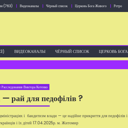
ии (763)
Видеоканалы
Чёрный список
Церковь Бога Живого
Ретро
3)
ВИДЕОКАНАЛЫ
ЧЁРНЫЙ СПИСОК
ЦЕРКОВЬ БОГ
 Расследования Виктора Котенко
 рай для педофілів ?
адміністраціях і бандитизм влади — це надійне прикриття для педофілів і
українців і їх дітей 17.04.2025р. м. Житомир