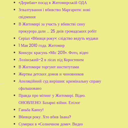
«Дерибан» посад в Житомирській ОДА
Згвалтування і вбивство Маргарити: нові
свідчення
В Житомирі за участь у вбивстві сину
прокурора дали ... 25 днів громадських робіт
Серіал «Вбивця року»: слідство ведуть мудаки
1 Мая 2010 года. Житомир
Конкурс красунь «Міс 2011». Фото, відео
Лозінський-2 в лісах під Коростенем
В Житомире торгуют институтами
Жертвы детских домов и чиновников
Апеляційний суд вирішив: кримінальну справу
сфальшовано
Правда про мітинг у Житомирі. Відео.
ОНОВЛЕНО: Базарні війни. Епілог
Ганьба Каину!
Вбивця року. Хто вбив Івана?
Сумерки в «Солнечном доме». Видео