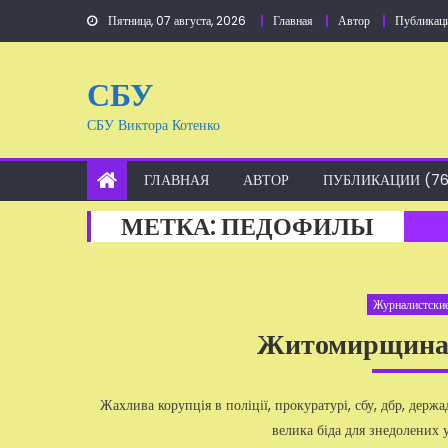
Перейти
Пятница, 07 августа, 2026
Главная
Автор
Публикац
к
содержанию
СБУ
СБУ Виктора Котенко
ГЛАВНАЯ
АВТОР
ПУБЛИКАЦИИ (76
МЕТКА:
ПЕДОФИЛЫ
Журналистские
Житомирщина —
Жахлива корупція в поліції, прокуратурі, сбу, дбр, держ
велика біда для знедолених 