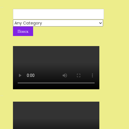
Search
for: