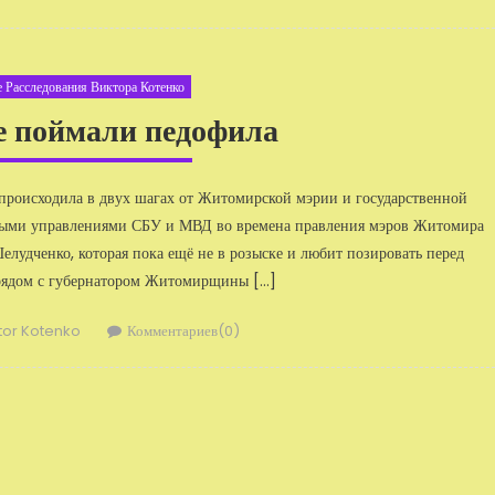
 Расследования Виктора Котенко
 поймали педофила
роисходила в двух шагах от Житомирской мэрии и го­сударственной
ными управлениями СБУ и МВД во времена прав­ления мэров Житомира
Шелудченко, которая пока ещё не в розыске и любит позировать перед
рядом с губернатором Житомирщины […]
ор
tor Kotenko
Комментариев(0)