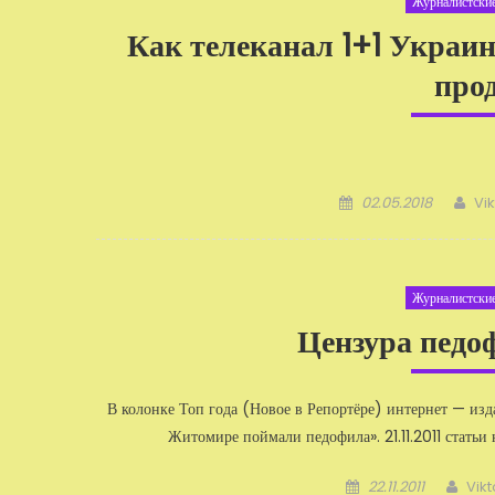
Журналистские
Как телеканал 1+1 Украин
про
Добавлено
Ав
02.05.2018
Vi
Журналистские
Цензура педо
В колонке Топ года (Новое в Репортёре) интернет — из
Житомире поймали педофила». 21.11.2011 статьи
Добавлено
Авт
22.11.2011
Vik