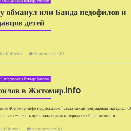
 Расследования Виктора Котенко
у обманул или Банда педофилов и
давцов детей
тор
ktor Kotenko
Комментариев(0)
 Расследования Виктора Котенко
филов в Житомир.info
дания Житомир.инфо под номером 1 стоял самый популярный материал «В
 не стало — власть приказала скрыть материал от общественности
ор
tor Kotenko
Комментариев(0)