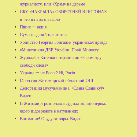
журналисту, или «Храм» на дерьме
СБУ «НАКРЫЛА» ОБОРОТНЕЙ В ПОГОНАХ
и что из этого вышло
Пшик — акція
Сумасшедший навигатор
Убийство Георгия Гонгадзе: украинская правда
«Мінетники» ДБР України. Повії Мінюсту
Журналіст Котенко потрапив до «Барометру
свободи слова»
Україна — не Росія? Ні, Росія...
14 сессия Житомирской областной ОПГ
Депортация мусульманина. «Слава Славику!»
Видео
В Житомирі розпочався суд над міліціонером,
якого підозрюють в катуваннях
Внимание! Орудуют воры. Видео