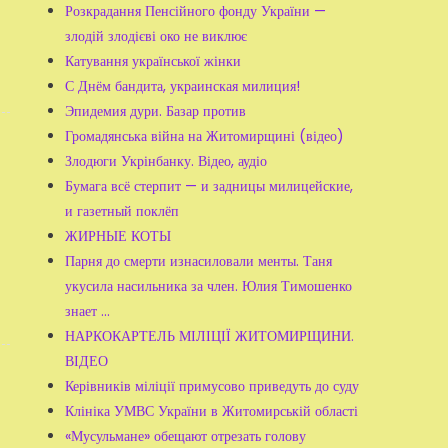
Розкрадання Пенсійного фонду України —
злодій злодієві око не виклює
Катування української жінки
С Днём бандита, украинская милиция!
Эпидемия дури. Базар против
Громадянська війна на Житомирщині (відео)
Злодюги Укрінбанку. Відео, аудіо
Бумага всё стерпит — и задницы милицейские,
и газетный поклёп
ЖИРНЫЕ КОТЫ
Парня до смерти изнасиловали менты. Таня
укусила насильника за член. Юлия Тимошенко
знает ...
НАРКОКАРТЕЛЬ МІЛІЦІЇ ЖИТОМИРЩИНИ.
ВІДЕО
Керівників міліції примусово приведуть до суду
Клініка УМВС України в Житомирській області
«Мусульмане» обещают отрезать голову