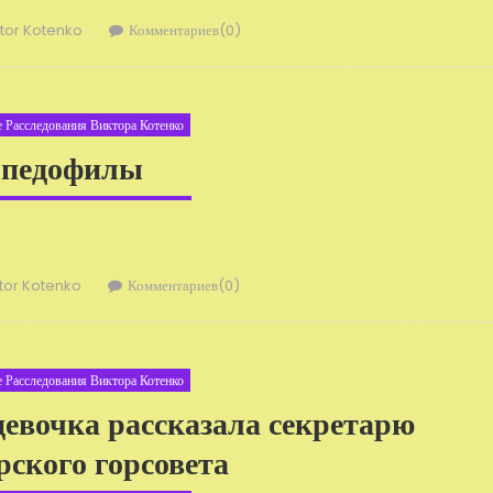
тор
ktor Kotenko
Комментариев(0)
 Расследования Виктора Котенко
педофилы
ор
ktor Kotenko
Комментариев(0)
 Расследования Виктора Котенко
девочка рассказала секретарю
ского горсовета