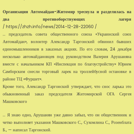
Организация Автомайдан-Житомир треснула и разделилась на
два противоборствующих лагеря
/ https://zhzh.info/news/2014-12-28-22060 /
... председатель совета общественного союза «Украинский союз
Автомайдан», волонтер Александр Таргонский обвинил бывших
единомышленников в заказных акциях. По его словам, 24 декабря
несколько автомайдановцев под руководством Валерия Арушаняна
вместе с начальником КП «Инспекция по благоустройству» Юрием
Самборским снесли торговый ларек на троллейбусной остановке в
районе ТЦ «Фуршет».
Кроме того, Александр Таргонский утверждает, что снос ларька это
обыкновенный заказ председателя Житомирской ОГА Сергея
Машковского
... Я знаю одно, Арушанян уже давно забыл, что он общественник и
четко выполняет указания Машковского С., Сухомлина С., Розенблата
Б., — написал Таргонский.