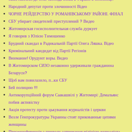
Народний депутат проти злочинності Відео
ЧОРНЕ РЕЙДЕРСТВО У РОМАНІВСЬКОМУ РАЙОНІ. ФІНАЛ
СБУ убирает свидетелей преступлений ? Видео
Житомирская госисполнительная служба дуркует
Я говорив з Юлією Тимошенко
Брудний скандал в Радикальній Партії Олега Ляшка. Відео
Кримінальний кандидат від Партії Регіонів
Внимание! Орудуют воры. Видео
В Житомирском СИЗО незаконно удерживали гражданина
Беларуси?
Щоб вам повилазило, п...ки СБУ
Бей полицию !!!
Антикорупційний форум Саакашвілі у Житомирі: Демальянс
побив активістку
Акція протесту проти цькування журналістів і церкви
Возле Генпрокуратуры Украины стоят прикованные цепями
женщины
Прес-конференція з приводу затримання міліцією журналіста