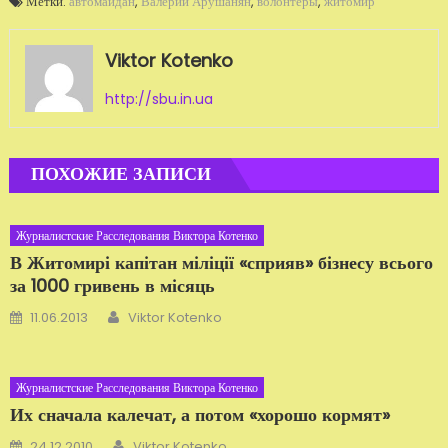
Метки:
автомайдан
,
Валерий Арушанян
,
волонтёры
,
житомир
Viktor Kotenko
http://sbu.in.ua
ПОХОЖИЕ ЗАПИСИ
Журналистские Расследования Виктора Котенко
В Житомирі капітан міліції «сприяв» бізнесу всього
за 1000 гривень в місяць
Автор
Добавлено
11.06.2013
Viktor Kotenko
Журналистские Расследования Виктора Котенко
Их сначала калечат, а потом «хорошо кормят»
Автор
Добавлено
24.12.2010
Viktor Kotenko