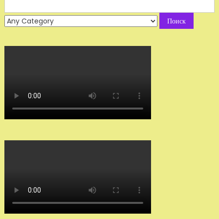
Search
for: