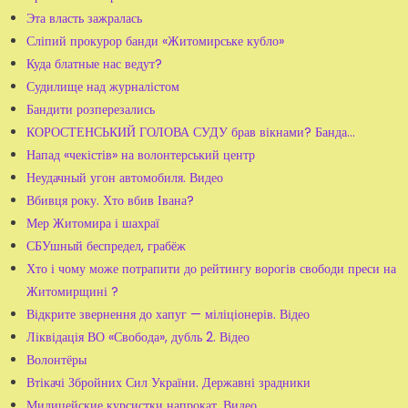
Эта власть зажралась
Сліпий прокурор банди «Житомирське кубло»
Куда блатные нас ведут?
Судилище над журналістом
Бандити розперезались
КОРОСТЕНСЬКИЙ ГОЛОВА СУДУ брав вікнами? Банда...
Напад «чекістів» на волонтерський центр
Неудачный угон автомобиля. Видео
Вбивця року. Хто вбив Івана?
Мер Житомира і шахраї
СБУшный беспредел, грабёж
Хто і чому може потрапити до рейтингу ворогів свободи преси на
Житомирщині ?
Відкрите звернення до хапуг — міліціонерів. Відео
Ліквідація ВО «Свобода», дубль 2. Відео
Волонтёры
Втікачі Збройних Сил України. Державні зрадники
Милицейские курсистки напрокат. Видео