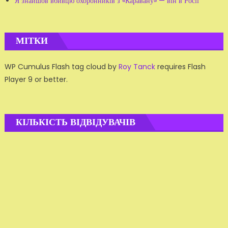
Я знайшов вбивцю охоронників з «Каравану» — він в Росії
МІТКИ
WP Cumulus Flash tag cloud by
Roy Tanck
requires Flash
Player 9 or better.
КІЛЬКІСТЬ ВІДВІДУВАЧІВ