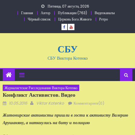
Перейти
Пятница, 07 августа, 2026
к
Главная
Автор
Публикации (763)
Видеоканалы
содержанию
Чёрный список
Церковь Бога Живого
Ретро
СБУ
СБУ Виктора Котенко
Журналистские Расследования Виктора Котенко
Конфликт Активистов. Видео
Добавлено
Автор
10.05.2016
Viktor Kotenko
Комментариев(0)
Житомирские активисты пришли в гости к активисту Валерию
Арушаняну, а наткнулись на биту и полицию