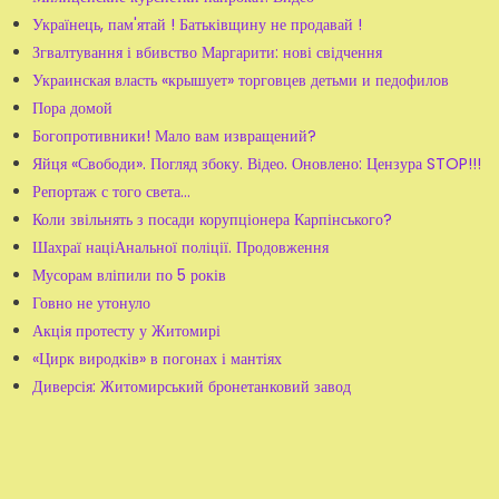
Українець, пам'ятай ! Батьківщину не продавай !
Згвалтування і вбивство Маргарити: нові свідчення
Украинская власть «крышует» торговцев детьми и педофилов
Пора домой
Богопротивники! Мало вам извращений?
Яйця «Свободи». Погляд збоку. Відео. Оновлено: Цензура STOP!!!
Репортаж с того света…
Коли звільнять з посади корупціонера Карпінського?
Шахраї націАнальної поліції. Продовження
Мусорам вліпили по 5 років
Говно не утонуло
Акція протесту у Житомирі
«Цирк виродків» в погонах і мантіях
Диверсія: Житомирський бронетанковий завод