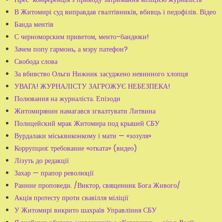
В Житомирі суд виправдав гвалтівників, вбивць і педофілів. Відео
Банда ментів
С черноморским приветом, менто-бандюки!
Зачем попу гармонь, а мэру патефон?
Свобода слова
За вбивство Ольги Нижник засуджено невинного хлопця
УВАГА! ЖУРНАЛІСТУ ЗАГРОЖУЄ НЕБЕЗПЕКА!
Полювання на журналіста. Епізоди
Житомирянин намагався згвалтувати Литвина
Полицейский мрак Житомира под крышей СБУ
Вурдалаки міськвиконкому і мати — «зозуля»
Коррупция: требование «отката» (видео)
Лізуть до редакції
Захар — прапор революції
Ранние проповеди. /Виктор, священник Бога Живого/
Акція протесту проти свавілля міліції
У Житомирі викрито шахраїв Управління СБУ