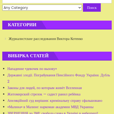
for:
КАТЕГОРИИ
Журналистские расследования Виктора Котенко
ВИБІРКА СТАТЕЙ
Нападение «девочек по вызову»
Державні злодії. Пограбування Пенсійного Фонду України. Дубль
2
Законы для людей, по которым живёт Вселенная
Житомирский стрелок — садист ранил ребёнка
Апеляційний суд вирішив: кримінальну справу сфальшовано
«Малина» в Малине: наркоман академии МВД Украины
ЗВЕРНЕННЯ до ЗМІ: свобода слова в Україні в небезпеці!