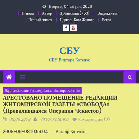
Перейти
Вторник, 04 августа, 2026
к
Главная
Автор
Публикации (763)
Видеоканалы
содержанию
Чёрный список
Церковь Бога Живого
Ретро
СБУ
СБУ Виктора Котенко
Журналистские Расследования Виктора Котенко
АРЕСТОВАНО ПОМЕЩЕНИЕ РЕДАКЦИИ
ЖИТОМИРСКОЙ ГАЗЕТЫ «СВОБОДА»
(провалившаяся Операция Чекистов)
Добавлено
Автор
08.09.2008
Viktor Kotenko
Комментариев(0)
2008-09-08 10:59:04 Виктор Котенко