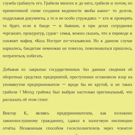
служба грабануть его. Грабили многих и до него, грабили и потом, по
примитивной схеме создания видимости якобы каких- то долгов,
подделывая документы, а то и не особо утруждаясь — кто ж проверять
то будет, если в банде — и бывшие, и при делах сотрудники
«органов», прокуратур, судов- семья, можно сказать, что в переводе и
означает мафия, «Коза Ностра» по-итальянски. Но в данном случае
нарвались, бандитам немножко не по­везло, поволноваться пришлось,
потратиться, побегать.
Добывая из закрытых государственных баз данных сведения об
оборотных средствах предприятий, преступники остановили взор на
упомянутом предпринимателе — вроде бы не крутой, и не таких
грабили ! Метод грабежа был выбран настолько оригинальный, что
рассказать об этом стоит.
Виктор К., являясь предпринимателем, как положено
законопослушному гражданину, сдавал в налоговую инспекцию
отчёты. Незаконным способом госисполнителель через «своего»