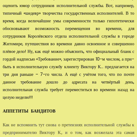
оценить юмор сотрудников исполнительной службы. Вот, например,
типичный «шедевр» творчества государственных исполнителей. В то
время, когда величайшие умы современности только гипотетически
обосно­вывают возможность перемещения во времени, для
сотрудников Королёвского от­дела исполнительной службы в городе
Житомире, путешествия во времени давно освоенное и совершенно
плёвое дело! Ну, как ещё можно объяснить, что официаль­ный бланк с
гордой надписью «Требование», зарегистрирован 10-м числом, а при­
быть в исполнительную службу клиенту Виктору К... предлагается на
три дня раньше – 7-го числа. А ещё с учётом того, что по почте
данное требование дошло до адресата на чет­вёртый день,
исполнительная служба требует переместиться во времени назад на
целую неделю!!!
АППЕТИТЫ БАНДИТОВ
Как не вспомнить тут снова о претензиях исполнительной службы к
предпринима­телю Виктору К., и о том, как возжелала эта самая