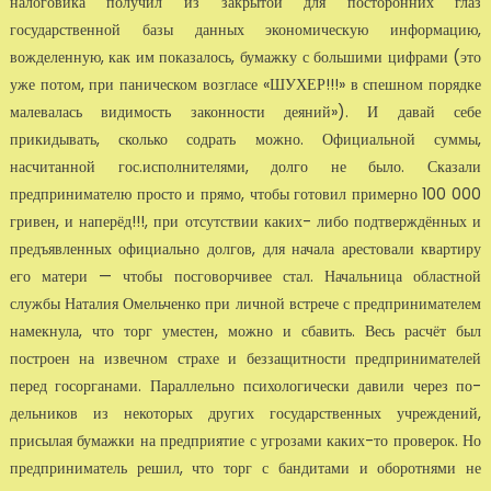
налоговика получил из закрытой для посторонних глаз
государственной базы дан­ных экономическую информацию,
вожделенную, как им показалось, бумажку с большими цифрами (это
уже потом, при паническом возгласе «ШУХЕР!!!» в спешном порядке
малева­лась видимость законности деяний»). И давай себе
прикидывать, сколько содрать можно. Официальной суммы,
насчитанной гос.исполнителями, долго не было. Сказали
предпринимателю просто и прямо, чтобы готовил примерно 100 000
гривен, и наперёд!!!, при отсутствии каких- либо подтверждённых и
предъявленных официально долгов, для начала арестовали квартиру
его матери — чтобы посговорчивее стал. Начальница областной
службы Наталия Омельченко при личной встрече с предпринимателем
намекнула, что торг умес­тен, можно и сбавить. Весь расчёт был
построен на извечном страхе и беззащит­ности предпринимателей
перед госорганами. Параллельно психологически да­вили через по­
дельников из некоторых других государственных учреждений,
присылая бумажки на предприятие с угрозами каких-то проверок. Но
предпринима­тель решил, что торг с бандитами и оборотнями не