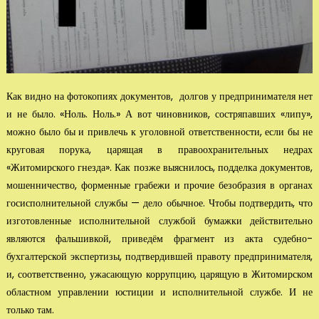
Как видно на фотокопиях документов, долгов у предпринимателя нет
и не было. «Ноль. Ноль.» А вот чиновников, состряпавших «липу»,
можно было бы и привлечь к уголовной ответственности, если бы не
круговая порука, царящая в правоохранительных нед­рах
«Житомирского гнезда». Как позже выяснилось, подделка документов,
мошен­ничество, форменные грабежи и прочие безобразия в органах
госисполнительной службы — дело обычное. Чтобы подтвердить, что
изготовленные исполнительной службой бумажки дей­ствительно
являются фальшивкой, приведём фрагмент из акта судебно-
бухгалтерской экспертизы, подтвердившей правоту предпринимателя,
и, соответственно, ужаса­ющую коррупцию, царящую в Житомирском
областном управлении юстиции и исполнитель­ной службе. И не
только там.