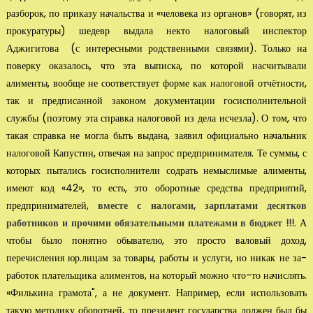
разборок, по приказу начальства и «человека из органов» (го­ворят, из
прокуратуры) шедевр выдала некто налоговый инспектор
Аджигитова (с инте­ресными родственными связями). Только на
поверку оказалось, что эта выписка, по которой насчитывали
алименты, вообще не соответствует форме как на­логовой отчётности,
так и предписанной законом документации госисполнительной
службы (поэтому эта справка налоговой из дела исчезла). О том, что
такая справка не могла быть выдана, заявил официально начальник
налоговой Капустин, отвечая на запрос предпринимателя. Те суммы, с
которых пытались госисполнители содрать не­мыслимые алименты,
имеют код «42», то есть, это оборотные средства предпри­ятий,
предпринимателей,
вместе с налогами, зарплатами десятков
работников и прочими обязательны­ми платежами в бюджет !!!
. А
чтобы было понятно обывателю, это просто валовый доход,
перечисления юр.лицам за товары, работы и услуги, но никак не за­
работок плательщика алиментов, на который можно что-то начислять.
«Фильки­на грамота", а не документ. Например, если использовать
такую методику оборотней, то президент государства должен был бы