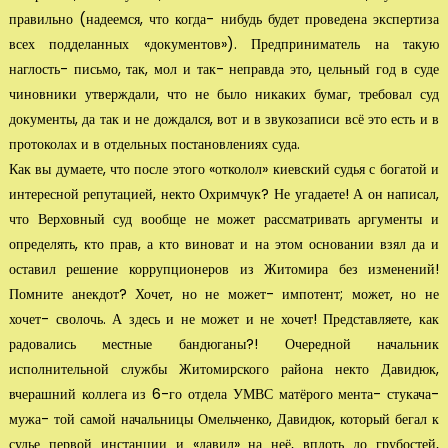
правильно (надеемся, что когда- нибудь будет проведена экспертиза
всех подделанных «документов»). Предпри­ниматель на такую
наглость- письмо, так, мол и так- неправда это, цельный год в суде
чиновники утверждали, что не было никаких бумаг, требовал суд
документы, да так и не дождался, вот и в звукозаписи всё это есть и в
протоколах и в отдельных постанов­лениях суда.
Как вы думаете, что после этого «отколол» киевский судья с богатой и
интересной репутацией, некто Охримчук? Не угадаете! А он написал,
что Верховный суд вооб­ще не может рассматривать аргументы и
определять, кто прав, а кто виноват и на этом основании взял да и
оставил решение коррупционеров из Житомира без из­менений!
Помните анекдот? Хочет, но не может- импотент; может, но не
хочет- сволочь. А здесь и не может и не хочет! Представляете, как
радовались местные бандюганы?! Очередной начальник
исполнительной службы Житомирского района некто Давидюк,
вчерашний коллега из 6-го отдела УМВС матёрого мента- сту­кача-
мужа- той самой начальницы Омельченко, Давидюк, который бегал к
судье первой инс­танции и «давил» на неё, вплоть до грубостей,