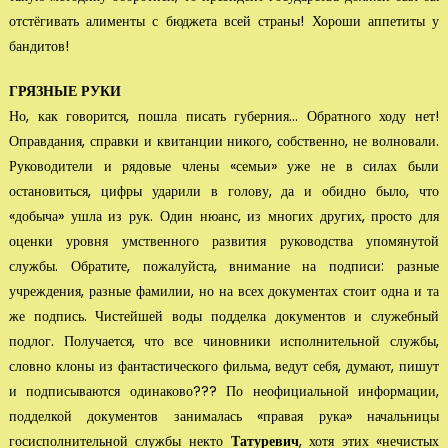
отстёгивать алименты с бюджета всей страны! Хороши аппетиты у
бандитов!
ГРЯЗНЫЕ РУКИ
Но, как говорится, пошла писать губерния… Обратного ходу нет!
Оправдания, справки и квитанции никого, собственно, не волновали.
Руководители и рядовые члены «семьи» уже не в силах были
остановиться, цифры ударили в голову, да и обидно было, что
«добыча» ушла из рук. Один нюанс, из многих других, просто для
оценки уровня умственного развития ру­ководства упомянутой
службы. Обратите, пожалуйста, внимание на подписи: раз­ные
учреждения, разные фамилии, но на всех документах стоит одна и та
же под­пись. Чистейшей воды подделка документов и служебный
подлог. Получается, что все чиновники исполнительной службы,
словно клоны из фан­тастического фильма, ведут себя, думают, пишут
и подписываются одинаково??? По неофициальной информации,
подделкой документов занималась «правая рука» начальницы
госисполнительной службы некто
Татуревич
, хотя этих «нечистых