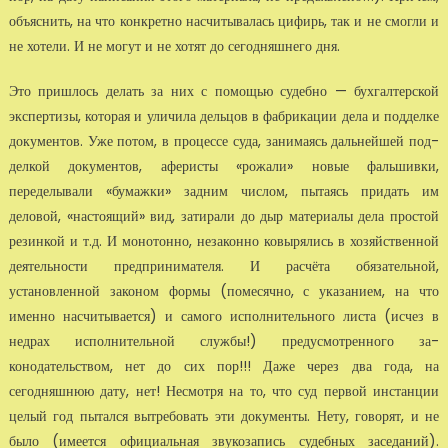
объяснить, на что конкретно насчи­тывалась цифирь, так и не смогли и
не хотели. И не могут и не хотят до сегодняшнего дня.
Это пришлось делать за них с помощью судебно — бухгалтерской
экспертизы, которая и уличила дельцов в фабрикации дела и подделке
документов. Уже потом, в процессе суда, занимаясь дальнейшей под­
делкой документов, аферисты «рожали» новые фальшивки,
переделывали «бумажки» задним числом, пытаясь придать им
деловой, «настоящий» вид, затирали до дыр материалы дела простой
резинкой и т.д. И монотонно, незаконно ковырялись в хозяйственной
де­ятельности предпринимателя. И расчёта обязательной,
установленной законом формы (помесячно, с указанием, на что
именно насчитывается) и самого исполни­тельного листа (исчез в
недрах исполнительной службы!) предусмотренного за­
конодательством, нет до сих пор!!! Даже через два года, на
сегодняшнюю дату, нет! Несмотря на то, что суд первой инстанции
целый год пытался вытребовать эти документы. Нету, говорят, и не
было (имеется официальная звукозапись судеб­ных заседаний).