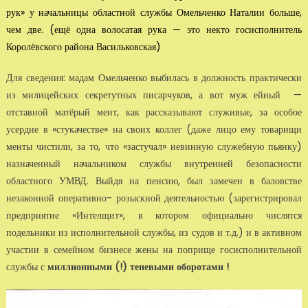
рук» у начальницы областной службы Омельченко Наталии больше,
чем две. (ещё одна волосатая рука — это некто госисполнитель
Королёвского района Васильковская)
Для сведения: мадам Омельченко выбилась в должность практически
из милицей­ских секретутных писарчуков, а вот муж ейный —
отставной матёрый мент, как рассказывают слу­живые, за особое
усердие в «стукачестве» на своих коллег (даже лицо ему товари­щи
менты чистили, за то, что «застучал» невинную служебную пьянку)
назначен­ный начальником службы внутренней безопасности
областного УМВД. Выйдя на пенсию, был замечен в баловстве
незаконной оператив­но- розыскной деятельностью (зарегистрировал
предприятие «Интелщит», в котором официально числятся
подельники из исполнительной службы, из судов и т.д.) и в ак­тивном
участии в семейном бизнесе жены на поприще госисполнительной
службы с
миллионными (!) теневыми оборотами !