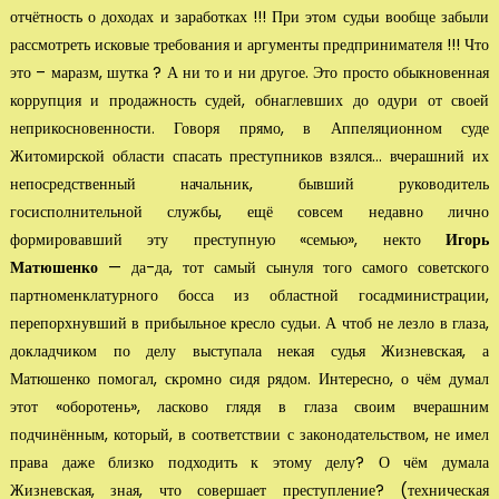
отчётность о доходах и заработках !!! При этом судьи вообще забыли
рассмот­реть исковые требования и аргументы предпринимателя !!! Что
это – маразм, шутка ? А ни то и ни другое. Это просто обыкновенная
коррупция и продажность судей, обнаглевших до одури от своей
неприкос­новенности. Говоря прямо, в Аппеляционном суде
Житомирской области спасать преступников взялся… вчерашний их
непосредственный начальник, бывший руково­дитель
госисполнительной службы, ещё совсем недавно лично
формировавший эту преступную «семью», некто
Игорь
Матюшенко
— да-да, тот самый сынуля того самого советского
партноменклатурного босса из областной госадминистрации,
перепорхнув­ший в прибыльное кресло судьи. А чтоб не лезло в глаза,
докладчиком по делу выступала некая судья Жизневская, а
Матюшенко помогал, скромно сидя рядом. Интересно, о чём думал
этот «оборотень», ласково глядя в глаза своим вчерашним
подчинённым, ко­торый, в соответствии с законодательством, не имел
права даже близко подходить к этому делу? О чём думала
Жизневская, зная, что совершает преступление? (техни­ческая