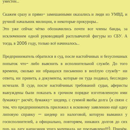
уместен…
Скажем сразу и прямо- замешанными оказались и люди из УМВД, и
руч­ной начальник милиции, и некоторые прокуроры…
Это уже сейчас чётко обозначились почти все члены банды, за
исключением од­ной руководящей расплывчатой фигуры из СБУ. А
тогда, в 2006 году, только всё начиналось…
Предприниматель обратился в суд, после настойчивых и безуспешных
попыток что- либо выяснить в исполнительной службе. До того
времени, сколько ни обра­щался письменно в весёлую службу- ни
ответа, ни привета, а документы, которые он туда подавал, бесследно
исчезали. В су­де, после настойчивых требований судьи, аферисты
вынуждены были показать в срочном порядке изготовленную ими
бумаж­ку- расчёт, бумажку- шедевр, с суммой якобы долга (в связи с
тем, что предпри­ниматель приложил к исковому заявлению ещё одну
липовую справку — шедевр из налого­вой, которую выманил у
госисполнителей, а официально, повторяем, никаких дол­гов до сих
пор, на дату написания этого материала, не предъявлено!!!). Причём,