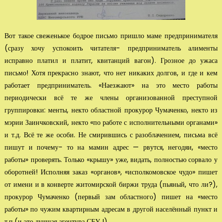
Вот такое свеженькое бодрое письмо пришло маме предпринимателя
(сразу хочу успокоить читателя- предприниматель алименты
исправно платил и платит, кви­танций вагон). Грозное до ужаса
письмо! Хотя прекрасно знают, что нет никаких долгов, и где и кем
работает предприниматель. «Наезжают» на это место работы
периодически всё те же члены ор­ганизованной преступной
группировки: менты, некто областной прокурор Чумаченко, некто из
мэ­рии Заинчковский, некто «по работе с исполнительными органами»
и т.д. Всё те же особи. Не смирившись с разоблачением, письма всё
пишут и почему- то на мамин адрес — рвутся, негодяи, «место
работы» проверять. Только «крышу» уже, видать, полностью сорвало у
оборотней! Исполняя заказ «органов», «исполкомовское чудо» пи­шет
от имени и в конверте житомирской биржи труда (пьяный, что ли?),
прокурор Чумаченко (первый зам областного) пи­шет на «место
работы» по чужим квартирным адресам в другой населён­ный пункт и
т.п.(и это лучшая агентура СБУ !)