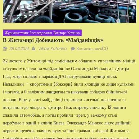
Журналистские Расследования Виктора Котенко
В Житомирі Добивають «майданівців»
Добавлено
Автор
28.02.2014
Viktor Kotenko
Комментариев(0)
22 лютого у Житомирі під самісіньким обласним управлінням міліції
«тітушки» напали на «майданівців» Олександра Манжоса і Дмитра
Гіса, котрі спільно з нарядом ДАІ патрулювали вулиці міста.
Нападники - спортсмени (боксери) били хлопців не лише кулаками
і ногами, а й залізним ланцюгом та цькували собакою бійцівської
породи. В результаті майданівці отримали чисельні поранення та
потрапили до лікарень. Дмитро Гіса, котрому спочатку 12 лютого
спалили автомобіль, а потім пробили череп, у важкому стані
перебуває в одній з клінік Києва. Олександр Манжос лікує двійний
перелом щелепи, зламану руку та інші травми в лікарні Житомира.
Співробітники ДАІ завдяки бронежилетам майже не постраждали,