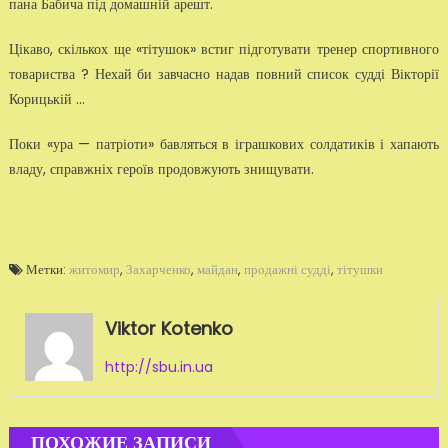
пана Бабича під домашній арешт.
Цікаво, скількох ще «тітушок» встиг підготувати тренер спортивного
товариства ? Нехай би завчасно надав повний список судді Вікторії
Корицькій ...
Поки «ура — патріоти» бавляться в іграшкових солдатиків і хапають
владу, справжніх героїв продовжують знищувати.
Метки:
житомир
,
Захарченко
,
майдан
,
продажні судді
,
тітушки
Viktor Kotenko
http://sbu.in.ua
ПОХОЖИЕ ЗАПИСИ