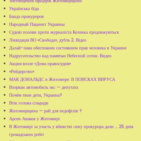
Збезчещення офіцерів Житомирщини
Українська біда
Банда прокуроров
Народный Пациент Украины
Судові позови проти журналіста Котенка продовжуються
Ліквідація ВО «Свобода», дубль 2. Відео
Далай-лама обеспокоен состоянием прав человека в Украине
Надругательство над памятью Небесной сотни. Видео
Акция возле «Дома правосудия»
«Рейдерство»
МАК ДОНАЛЬДС в Житомире: В ПОИСКАХ ВИРУСА
Взорван автомобиль экс — депутата
Почём твои дети, Украина?
Втік голова сільради
Житомирщина — рай для педофілів ?
Арсен Аваков у Житомирі
В Житомирі за участь у вбивстві сину прокурора дали ... 25 днів
громадських робіт