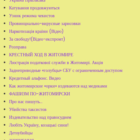
Катування продовжуються
Узник режима чекистов
Провинциально-вирусные зарисовки
Наркотизація країни (Відео)
За свободу!(Відео-експромт)
Розправа
КРЕСТНЫЙ ХОД В ЖИТОМИРЕ
Люстрація податкової служби в Житомирі. Акція
Заднеприводные «голубцы» СБУ с ограниченным доступом
Кредитный альфонс. Видео
Как житомирские «орки» издеваются над медиками
ФАШИЗМ ПО-ЖИТОМИРСКИ
Про нас пишуть...
Убийства таксистов
Издевательство над правосудием
Любіть Україну, козацькі сини!
Детоубийцы