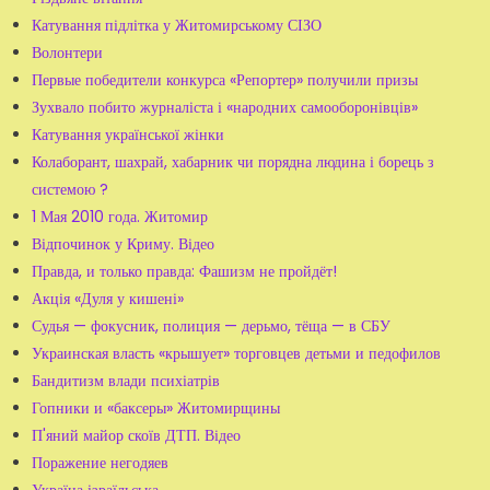
Катування підлітка у Житомирському СІЗО
Волонтери
Первые победители конкурса «Репортер» получили призы
Зухвало побито журналіста і «народних самооборонівців»
Катування української жінки
Колаборант, шахрай, хабарник чи порядна людина і борець з
системою ?
1 Мая 2010 года. Житомир
Відпочинок у Криму. Відео
Правда, и только правда: Фашизм не пройдёт!
Акція «Дуля у кишені»
Судья — фокусник, полиция — дерьмо, тёща — в СБУ
Украинская власть «крышует» торговцев детьми и педофилов
Бандитизм влади психіатрів
Гопники и «баксеры» Житомирщины
П'яний майор скоїв ДТП. Відео
Поражение негодяев
Україна ізраїльська