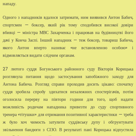
нападу.
Одного з нападників вдалося затримати, ним виявився Антон Бабич,
спортсмен — боксер, який рік тому сподобився високої довіри
вбивці — міністра МВС Захарченка і працював на будівництві його
дачі у Конча Заспі. Інший нападник — теж боксер, товариш Бабича,
якого Антон вперто називає «не встановленою особою» і
відмовляється видати слідчим органам.
27 лютого суддя Богунського районного суду Вікторія Корицька
розглянула питання щодо застосування запобіжного заходу для
Антона Бабича. Розгляд справи проходив досить цікаво: спочатку
суддя зробила спробу здихатися незалежних спостерігачів, потім
оголосила перерву на півтори години для того, щоб надати
можливість родичам нападника привезти до суду спортивного
тренера «тітушки» для отримання позитивної характеристики — треба
ж було хоч чимость затулити суддівську дупу і обгрунтувати
звільнення бандюги з СІЗО. В результаті пані Корицька відпустила