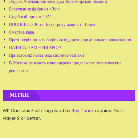
Энурез Апелляционного суда Житомирской области
Блокування фабрики «Луч»
Судебный оргазм СБУ
ОНОВЛЕНО. Кати. Без строку давності. Відео
Смертна кара
Проти керівної «свободівки» відкрито кримінальне провадження
НАФИГА НАМ «ФИГАРО»?
Приватбанк: небезпека системи безпеки
В Житомире власть «швондеров» продолжает политические
репрессии
МІТКИ
WP Cumulus Flash tag cloud by
Roy Tanck
requires Flash
Player 9 or better.