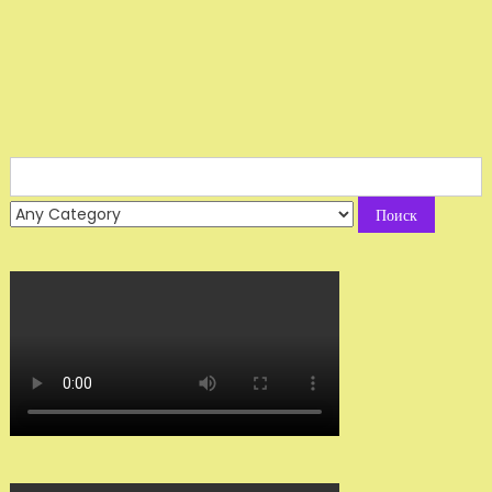
Search
for: