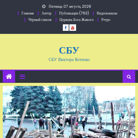
Перейти
Пятница, 07 августа, 2026
к
Главная
Автор
Публикации (763)
Видеоканалы
содержанию
Чёрный список
Церковь Бога Живого
Ретро
СБУ
СБУ Виктора Котенко