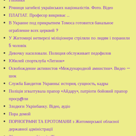
Річниця загибелі українських націоналістів. Фото. Відео
ПЛАГІАТ. Професор викриває …
В Украине под прикрытием Томоса готовится банальное
ограбление всех церквей ?
У Житомирі нетверезі міліціонери стріляли по людям і поранили
5 чоловік
Девочку насиловали. Полиция обслуживает педофилов
Юбилей спортклуба «Легион»
Освобождение активистов «Международной амнистии». Видео —
шок
Служба Бандитов Украины: история, сущность, кадры
Поліція згвалтувала прапор «Айдару», патріоти бойовий прапор
проср@ли
Злодюги Укрінбанку. Відео, аудіо
Пора домой
ПОРНОГРАФИ ТА ЕРОТОМАНИ з Житомирської обласної
державної адміністрації