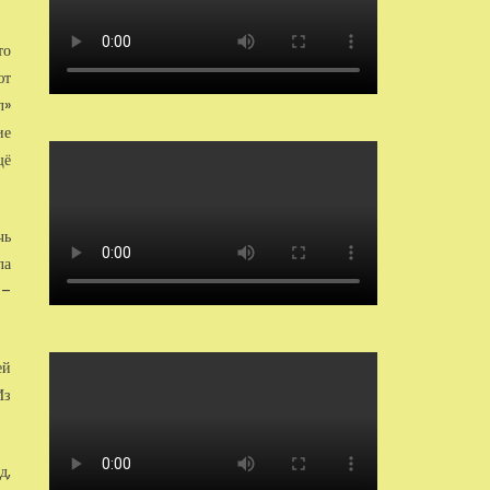
то
ют
л»
ие
щё
чь
ла
 –
ей
Из
д,