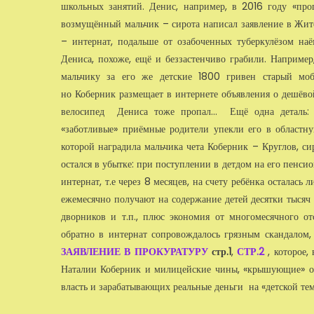
школьных занятий. Денис, например, в 2016 году «прог
возмущённый мальчик – сирота написал заявление в Жито
– интернат, подальше от озабоченных туберкулёзом наё
Дениса, похоже, ещё и беззастенчиво грабили. Наприме
мальчику за его же детские 1800 гривен старый моб
но Коберник размещает в интернете объявления о дешёвой
велосипед Дениса тоже пропал… Ещё одна деталь: н
«заботливые» приёмные родители упекли его в областну
которой наградила мальчика чета Коберник – Круглов, с
остался в убытке: при поступлении в детдом на его пенси
интернат, т.е через 8 месяцев, на счету ребёнка осталась
ежемесячно получают на содержание детей десятки тысяч 
дворников и т.п., плюс экономия от многомесячного от
обратно в интернат сопровождалось грязным скандалом,
ЗАЯВЛЕНИЕ В ПРОКУРАТУРУ
стр.1
,
СТР.2
, которое
Наталии Коберник и милицейские чины, «крышующие» оп
власть и зарабатывающих реальные деньги на «детской тем