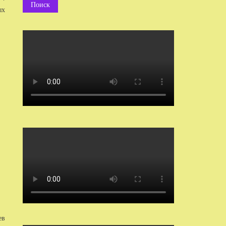
ых
ев