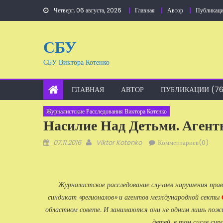
Перейти
Четверг, 06 августа, 2026
Главная
Автор
Публикаци
к
содержанию
СБУ
СБУ Виктора Котенко
ГЛАВНАЯ
АВТОР
ПУБЛИКАЦИИ (76
Журналистские Расследования Виктора Котенко
Насилие Над Детьми. Аген
Добавлено
Автор
07.11.2016
Viktor Kotenko
Комментариев(0)
Журналистское расследование случаев нарушения пра
синдикат «регионалов» и агентов международной секты
областном совете. И занимаются они не одним лишь пож
детей, в том сисле сир