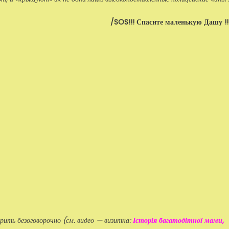
/SOS!!! Спасите маленькую Дашу !!
рить безоговорочно (см. видео — визитка:
Історія багатодітної мами,