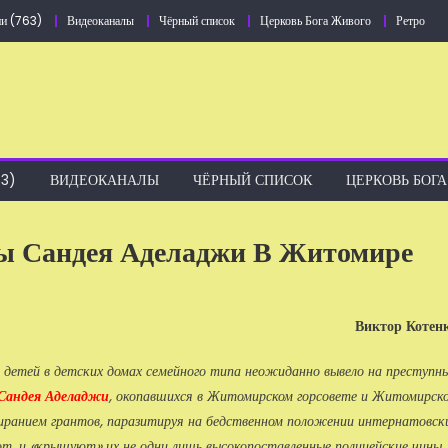
и (763)
Видеоканалы
Чёрный список
Церковь Бога Живого
Ретро
3)
ВИДЕОКАНАЛЫ
ЧЁРНЫЙ СПИСОК
ЦЕРКОВЬ БОГ
ты Сандея Аделаджи В Житомире
Виктор Котен
в детей в детских домах семейного типа неожиданно вывело на преступн
Сандея Аделаджи
, окопавшихся в Житомирском горсовете и Житомирск
иранием грантов, паразитируя на бедственном положении интернатовск
от, и «крышуют» их не одни лишь высокопоставленные полицейские чины .