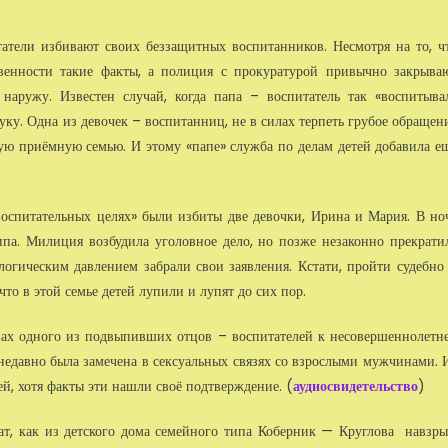
татели избивают своих беззащитных воспитанников. Несмотря на то, ч
венности такие факты, а полиция с прокуратурой привычно закрыва
наружу. Известен случай, когда папа – воспитатель так «воспитыва
руку. Одна из девочек – воспитанниц, не в силах терпеть грубое обращен
гую приёмную семью. И этому «папе» служба по делам детей добавила е
оспитательных целях» были избиты две девочки, Ирина и Мария. В но
ипа. Милиция возбудила уголовное дело, но позже незаконно прекрати
логическим давлением забрали свои заявления. Кстати, пройти судебно
то в этой семье детей лупили и лупят до сих пор.
твах одного из подвыпивших отцов – воспитателей к несовершеннолетн
ка недавно была замечена в сексуальных связях со взрослыми мужчинами. 
й, хотя факты эти нашли своё подтверждение. (
аудиосвидетельство
)
ат, как из детского дома семейного типа Коберник — Круглова навзры