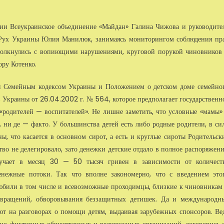
ии Всеукраинское объединение «Майдан» Галина Чижова и руководите
 Рух Украины Юлия Манилюк, занимаясь мониторингом соблюдения пр
столкнулись с вопиющими нарушениями, круговой порукой чиновников
ру Котенко.
ся Семейным кодексом Украины и Положением о детском доме семейно
в Украины от 26.04.2002
г. № 564, которое предполагает государственн
«родителей — воспитателей». Не лишне заметить, что условные «мамы»
 ни де — факто. У большинства детей есть либо родные родители, в си
, что касается в основном сирот, а есть и круглые сироты Родительск
во не делегировало, зато денежки детские отдало в полное распоряжени
олучает в месяц 30 — 50 тысяч гривен в зависимости от количест
енежные потоки. Так что вполне закономерно, что с введением это
злюбили в том числе и всевозможные проходимцы, близкие к чиновникам
совращений, обворовывания беззащитных детишек. Да и международн
ают на разговорах о помощи детям, выдаивая зарубежных спонсоров. Ве