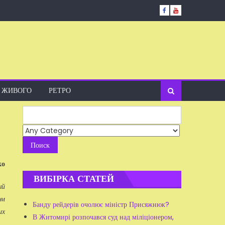
А ЖИВОГО
РЕТРО
Search
for:
ко
ВИБІРКА СТАТЕЙ
ый
ом
Банду рейдерів очолює міністр Присяжнюк?
их
В Житомирі розпочався суд над міліціонером,
..
.