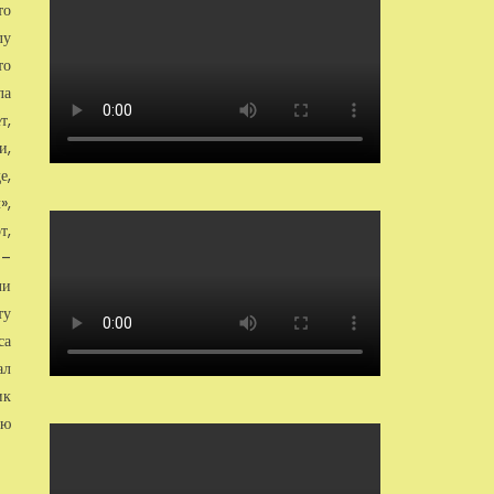
то
лу
то
ла
т,
и,
е,
»,
т,
 –
ли
ту
са
ал
ик
ую