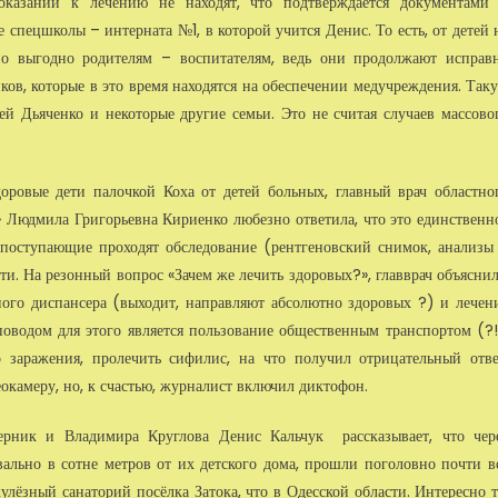
оказаний к лечению не находят, что подтверждается документами
 спецшколы – интерната №1, в которой учится Денис. То есть, от детей 
но выгодно родителям – воспитателям, ведь они продолжают исправ
ков, которые в это время находятся на обеспечении медучреждения. Так
ей Дьяченко и некоторые другие семьи. Это не считая случаев массово
доровые дети палочкой Коха от детей больных, главный врач областно
» Людмила Григорьевна Кириенко любезно ответила, что это единственн
се поступающие проходят обследование (рентгеновский снимок, анализы
ти. На резонный вопрос «Зачем же лечить здоровых?», главврач объяснил
ного диспансера (выходит, направляют абсолютно здоровых ?) и лечен
 поводом для этого является пользование общественным транспортом (?!
 заражения, пролечить сифилис, на что получил отрицательный отве
окамеру, но, к счастью, журналист включил диктофон.
ерник и Владимира Круглова Денис Кальчук рассказывает, что чер
вально в сотне метров от их детского дома, прошли поголовно почти в
кулёзный санаторий посёлка Затока, что в Одесской области. Интересно т