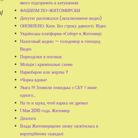
якого підозрюють в катуваннях
ФАШИЗМ ПО-ЖИТОМИРСКИ
!/
Депутат распоясался (эксклюзивное видео)
ОНОВЛЕНО. Кати. Без строку давності. Відео
Українська платформа «Собор» в Житомирі
Налоговый кодекс — голодомор и геноцид.
Видео
Порноділки в погонах
Міліція і кримінальні схеми
Наркобарон или жертва ?
«Чорна вдова»
Увага !!! Зловили покидька з СБУ ! лише
одного...
На то и щука, чтоб карась не дремал
1 Мая 2010 года. Житомир
Диалоги
Влада Житомирщини знову засвітилась в
корупційному скандалі