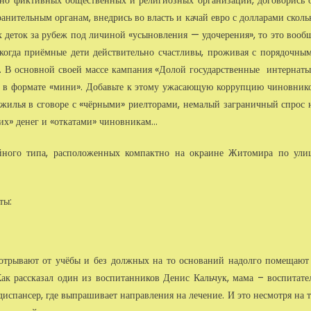
одно фиктивных общественных и религиозных организаций, договорись 
анительным органам, внедрись во власть и качай евро с долларами сколь
х деток за рубеж под личиной «усыновления — удочерения», то это вооб
 когда приёмные дети действительно счастливы, проживая с порядочны
о. В основной своей массе кампания «Долой государственные интернаты
ко в формате «мини». Добавьте к этому ужасающую коррупцию чиновник
о жилья в сговоре с «чёрными» риелторами, немалый заграничный спрос 
их» денег и «откатами» чиновникам...
йного типа, расположенных компактно на окраине Житомира по ули
ты:
отрывают от учёбы и без должных на то оснований надолго помещают
ак рассказал один из воспитанников Денис Кальчук, мама – воспитате
диспансер, где выпрашивает направления на лечение. И это несмотря на т