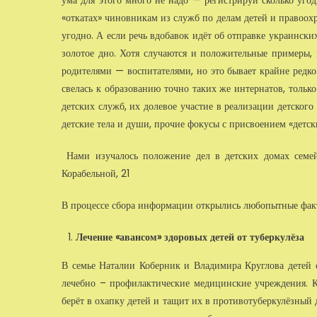
ума для этого много не надо — регистрируй сколько уг
«откатах» чиновникам из служб по делам детей и правоохр
угодно. А если речь вдобавок идёт об отправке украински
золотое дно. Хотя случаются и положительные примеры,
родителями — воспитателями, но это бывает крайне редк
свелась к образованию точно таких же интернатов, толь
детских служб, их долевое участие в реализации детског
детские тела и души, прочие фокусы с присвоением «детск
Нами изучалось положение дел в детских домах семе
Корабельной, 21
В процессе сбора информации открылись любопытные фак
Лечение «авансом» здоровых детей от туберкулёза
В семье Наталии Коберник и Владимира Круглова детей 
лечебно – профилактические медицинские учреждения. К
берёт в охапку детей и тащит их в противотуберкулёзный 