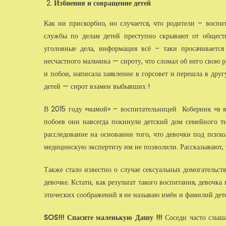
Избиения и совращение детей
Как ни прискорбно, но случается, что родители – воспи
службы по делам детей преступно скрывают от общест
уголовные дела, информация всё – таки просачивается 
несчастного мальчика — сироту, что сломал об него свою 
и побои, написала заявление в горсовет и перешла в дру
детей — сирот взамен выбывших !
В 2015 году «мамой» – воспитательницей Коберник «в в
побоев они навсегда покинули детский дом семейного т
расследование на основании того, что девочки под психо
медицинскую экспертизу им не позволили. Рассказывают, ч
Также стало известно о случае сексуальных домогательс
девочке. Кстати, как результат такого воспитания, девоч
этических соображений я не называю имён и фамилий дете
SOS!!! Спасите маленькую Дашу !!!
Соседи часто слыш