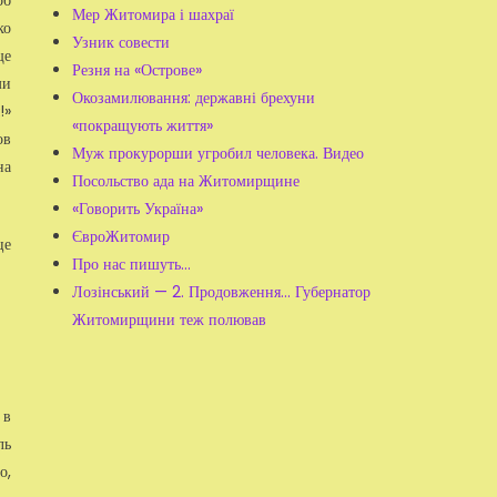
об
Мер Житомира і шахраї
ко
Узник совести
ще
Резня на «Острове»
ми
Окозамилювання: державні брехуни
!»
«покращують життя»
ов
Муж прокурорши угробил человека. Видео
на
Посольство ада на Житомирщине
«Говорить Україна»
ЄвроЖитомир
це
Про нас пишуть...
Лозінський — 2. Продовження... Губернатор
Житомирщини теж полював
 в
ль
о,