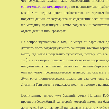
что регулярные медицинские обследования никаких п
свидетельством зам. директора
по воспитательной работе
какой – то период просто избавляются, что чрезвычай
получать деньги от государства на содержание воспитанни
же методику практикует и семья родителей – воспитател
отдыха детей в пионерлагерях.
На вопрос журналиста о том, не могут ли заразиться з
детского противотуберкулёзного санатория «Лесной берег
место, где нельзя подхватить туберкулёз, потому что в
т.п.) и в санаторий попадают лишь абсолютно здоровые де
что дети поступают по направлениям противотуберкулёз
они получают профилактическое, авансом, так сказать, а
Журналист поинтересовался, можно ли авансом, ещё до
Людмила Григорьевна отказалась нести эту ахинею на виде
Воспитанник, теперь уже бывший, семьи Наталии Коб
противотуберкулёзный санаторий, который находится бук
дети. А ещё их с глаз долой направляли в костно – тубер