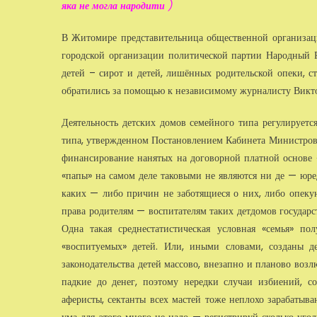
яка не могла народити
)
В Житомире представительница общественной организац
городской организации политической партии Народный
детей – сирот и детей, лишённых родительской опеки, 
обратились за помощью к независимому журналисту Викто
Деятельность детских домов семейного типа регулирует
типа,
утвержденном Постановлением Кабинета Министро
финансирование нанятых на договорной платной основе 
«папы» на самом деле таковыми не являются ни де — юре,
каких — либо причин не заботящиеся о них, либо опекуны
права родителям — воспитателям таких детдомов государст
Одна такая среднестатистическая условная «семья» п
«воспитуемых» детей. Или, иными словами, созданы д
законодательства детей массово, внезапно и планово во
падкие до денег, поэтому нередки случаи избиений, 
аферисты, сектанты всех мастей тоже неплохо зарабатыв