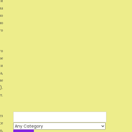
 и
на
но
ую
го
го
ое
 и
а,
ие
).
т.
Search
ез
for:
се
о,