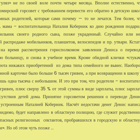
улял» не по своей воле почти четыре месяца. Вполне естественно, ч
мирский горсовет с требованием перевести его обратно в детскую шко
мных родителей, которые сами почему — то не лечатся. Тем более, ч
р, мама – воспитательница Наталия Коберник ко дню рождения подари
ильник своего родного сына, позже украденный. Случайно или не
 распродаже мобильников, планшетов, велосипедов и пр. утвари. Кстат
а время рассмотрения горисполкомом заявления Дениса о перевод
ю больницу, и снова в учебное время. Кроме обидной клички «стукач
ирота никаких приобретений из дома типа семейного не вынес. Наоборо
онной карточке было больше 6 тысяч гривен, а при возвращении в школу
 лишь одна тысяча с небольшим. И это при том, что родители – воспитате
гривен, плюс сверху 35 % от этой суммы в виде зарплаты, плюс зарпла
сутствия детей дома. Принятие горсоветом решения о переводе Дени
 устроенным Наталией Коберник. Насчёт недостачи денег Денис напис
, видимо, будет направлено в областную полицию, где служит родственн
асных религиозных сектантов, пробравшихся в городскую и областн
е». Но об этом чуть позже …