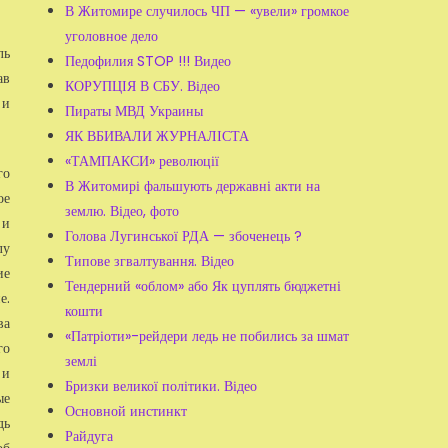
В Житомире случилось ЧП — «увели» громкое
уголовное дело
ль
Педофилия STOP !!! Видео
ав
КОРУПЦІЯ В СБУ. Відео
 и
Пираты МВД Украины
ЯК ВБИВАЛИ ЖУРНАЛІСТА
«ТАМПАКСИ» революції
го
В Житомирі фальшують державні акти на
ое
землю. Відео, фото
 и
Голова Лугинської РДА — збоченець ?
лу
Типове згвалтування. Відео
ие
Тендерний «облом» або Як цуплять бюджетні
е.
кошти
ва
«Патріоти»-рейдери ледь не побились за шмат
го
землі
 и
Бризки великої політики. Відео
ые
Основной инстинкт
дь
Райдуга