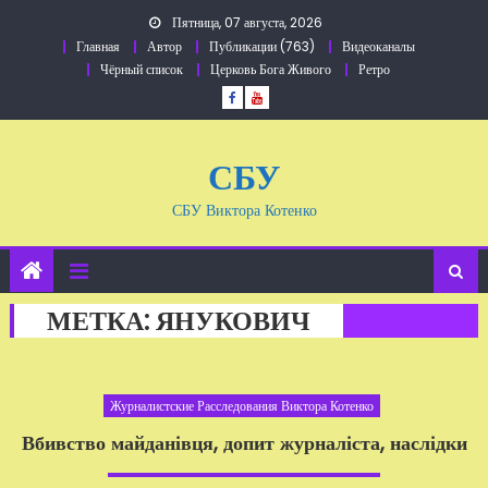
Перейти
Пятница, 07 августа, 2026
к
Главная
Автор
Публикации (763)
Видеоканалы
содержанию
Чёрный список
Церковь Бога Живого
Ретро
СБУ
СБУ Виктора Котенко
МЕТКА:
ЯНУКОВИЧ
Журналистские Расследования Виктора Котенко
Вбивство майданівця, допит журналіста, наслідки