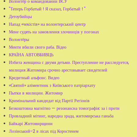
Волонтёр о командовании ВСУ
"Теперь Горбатый ! Я сказал, Горбатый ! "
Детоубийцы
Напад «чекістів» на волонтерський центр
Мене судять на замовлення злочинців у погонах
Волонтёры
Менти вбили свого раба. Відео
КРАЇНА АВТОВБИВЦЬ
Избита женщина с двумя детьми. Преступление не расследуется,
милиция Житомира срочно арестовывает свидетелей
Кредитный альфонс. Видео
«Святий» аліментник з Київського патріархату
Пытки в милиции. Житомир
Кримінальний кандидат від Партії Регіонів
Безкоштовна магнітно — резонансна томографія: за і проти
Провладний мітинг, народна зрада, житомирська ганьба
Байкарі Житомирщини
Лозінський-2 в лісах під Коростенем