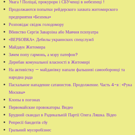
Увага ! Поліцаї, прокурори і СБУченці в небезпеці !
Продолжаются попытки рейдерского захвата житомирского
предприятия «Безпека»
Розповідає свідок голодомору
Вбивство Сергія Заварзіна або Маячня психуатра
«ВЕРБОВКА». Дебилы украинских спецслужб
Майдаун Житомира
Зачем попу гармонь, а мэру патефон?
Дерибан комунальної власності в Житомирі
На активістку — майданівку напали фальшиві самооборонці та
народна рада
Пасхальное нападение сатанистов. Продолжение. Часть 4-я : «Рука
Москвы»
Клопы в погонах
Первомайские провокаторы. Видео
Брудний скандал в Радикальній Партії Олега Ляшка. Відео
Репресії бандитів сбу
Гральний мусоробізнес