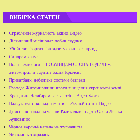
ВИБІРКА СТАТЕЙ
Ограбление журналиста: акция. Видео
Дільничний міліціонер побив людину
Убийство Георгия Гонгадзе: украинская правда
Синдром хапуг
Политтехнологии:«ПО УЛИЦАМ СЛОНА ВОДИЛИ»,
житомирский вариант басни Крылова
Приватбанк: небезпека системи безпеки
Громада Житомирщини проти знищення української землі
Хрещатик. Незабаром гаряча осінь. Відео. Фото
Надругательство над памятью Небесной сотни. Видео
Здійснено напад на членів Радикальної партії Олега Ляшка.
Аудіозапис
Чёрное вороньё напало на журналиста
Эта власть зажралась