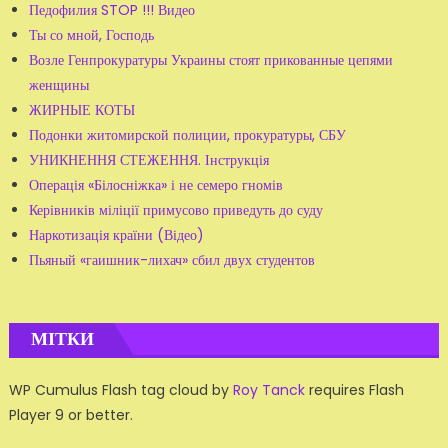
Педофилия STOP !!! Видео
Ты со мной, Господь
Возле Генпрокуратуры Украины стоят прикованные цепями
женщины
ЖИРНЫЕ КОТЫ
Подонки житомирской полиции, прокуратуры, СБУ
УНИКНЕННЯ СТЕЖЕННЯ. Інструкція
Операція «Білосніжка» і не семеро гномів
Керівників міліції примусово приведуть до суду
Наркотизація країни (Відео)
Пьяный «гаишник-лихач» сбил двух студентов
МІТКИ
WP Cumulus Flash tag cloud by
Roy Tanck
requires Flash
Player 9 or better.