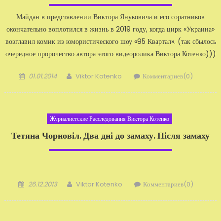
Майдан в представлении Виктора Януковича и его соратников
окончательно воплотился в жизнь в 2019 году, когда цирк «Украина»
возглавил комик из юмористического шоу «95 Квартал». (так сбылось
очередное пророчество автора этого видеоролика Виктора Котенко)))
Добавлено
Автор
01.01.2014
Viktor Kotenko
Комментариев(0)
Журналистские Расследования Виктора Котенко
Тетяна Чорновіл. Два дні до замаху. Після замаху
Добавлено
Автор
26.12.2013
Viktor Kotenko
Комментариев(0)