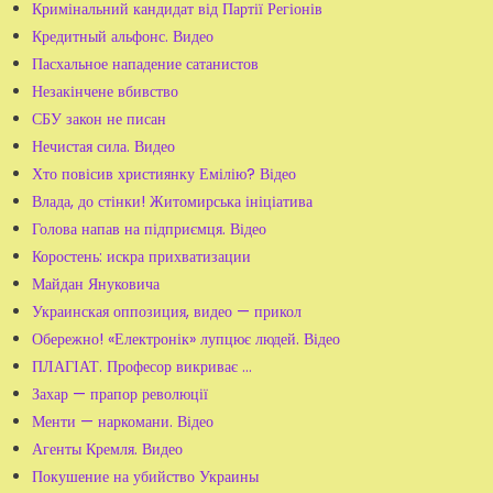
Кримінальний кандидат від Партії Регіонів
Кредитный альфонс. Видео
Пасхальное нападение сатанистов
Незакінчене вбивство
СБУ закон не писан
Нечистая сила. Видео
Хто повісив християнку Емілію? Відео
Влада, до стінки! Житомирська ініціатива
Голова напав на підприємця. Відео
Коростень: искра прихватизации
Майдан Януковича
Украинская оппозиция, видео — прикол
Обережно! «Електронік» лупцює людей. Відео
ПЛАГІАТ. Професор викриває …
Захар — прапор революції
Менти — наркомани. Відео
Агенты Кремля. Видео
Покушение на убийство Украины