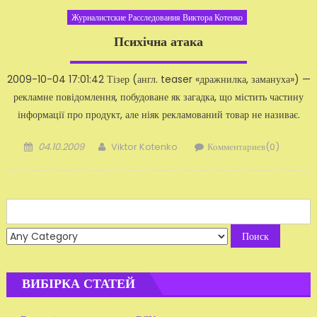
Журналистские Расследования Виктора Котенко
Психічна атака
2009-10-04 17:01:42 Тізер (англ. teaser «дражнилка, замануха») —
рекламне повідомлення, по­будоване як загадка, що містить частину
інформації про продукт, але ніяк рекламований товар не називає.
Добавлено
Автор
04.10.2009
Viktor Kotenko
Комментариев(0)
Search
for:
ВИБІРКА СТАТЕЙ