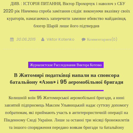
ДИВ. : ІСТОРІЯ ПИТАННЯ, Віктор Прохорчук і наволоч з СБУ
2020 рік Нікчемна спроба замітання слідів: виконуючи вказівку своїх
кураторів, намагаючись заперечити замовне вбивство майданівця,
блогер Шарій лише його підтвердив
Добавлено
Автор
30.06.2015
Viktor Kotenko
Комментариев(0)
Журналистские Расследования Виктора Котенко
В Житомирі податківці напали на спонсора
батальйону «Азов» і 95 аеромобільної бригади
Колишній воїн 95 Житомирської аеромобільної бригади, а нині
завзятий підприємець Максим Ульяницький надає суттєву допомогу
побратимам, які приймають участь в антитерористичній операції на
Південному Сході України. Лише за останні три місяці бронежилетів
та іншого спорядження передано воякам бригади та батальйону