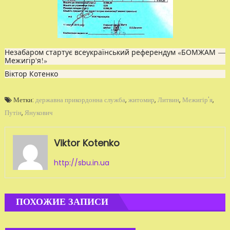
Незабаром стартує всеукраїнський референдум «БОМЖАМ —
Межигір'я!»
Віктор Котенко
Метки:
державна прикордонна служба
,
житомир
,
Литвин
,
Межигір'я
,
Путін
,
Янукович
Viktor Kotenko
http://sbu.in.ua
ПОХОЖИЕ ЗАПИСИ