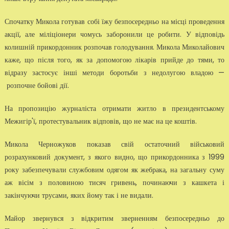
Спочатку Микола готував собі їжу безпосередньо на місці проведення
акції, але міліціонери чомусь заборонили це робити. У відповідь
колишній прикордонник розпочав голодування. Микола Миколайович
каже, що після того, як за допомогою лікарів прийде до тями, то
відразу застосує інші методи боротьби з недолугою владою —
розпочне бойові дії.
На пропозицію журналіста отримати житло в президентському
Межигір'ї, протестувальник відповів, що не має на це коштів.
Микола Черножуков показав свій остаточний військовий
розрахунковий документ, з якого видно, що прикордонника з 1999
року забезпечували службовим одягом як жебрака, на загальну суму
аж вісім з половиною тисяч гривень, починаючи з кашкета і
закінчуючи трусами, яких йому так і не видали.
Майор звернувся з відкритим зверненням безпосередньо до