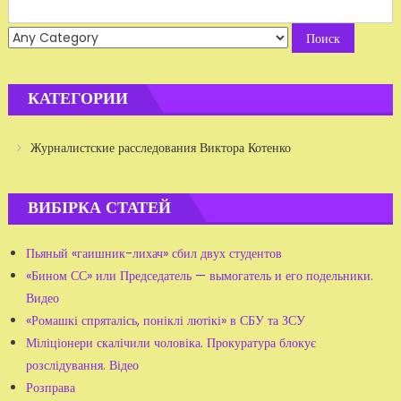
Search
for:
КАТЕГОРИИ
Журналистские расследования Виктора Котенко
ВИБІРКА СТАТЕЙ
Пьяный «гаишник-лихач» сбил двух студентов
«Бином СС» или Председатель — вымогатель и его подельники.
Видео
«Ромашкі спряталісь, поніклі лютікі» в СБУ та ЗСУ
Міліціонери скалічили чоловіка. Прокуратура блокує
розслідування. Відео
Розправа