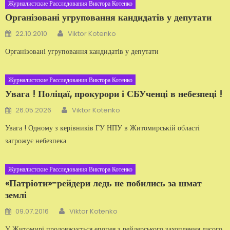
Журналистские Расследования Виктора Котенко
Організовані угруповання кандидатів у депутати
Автор
Добавлено
22.10.2010
Viktor Kotenko
Організовані угруповання кандидатів у депутати
Журналистские Расследования Виктора Котенко
Увага ! Поліцаї, прокурори і СБУченці в небезпеці !
Автор
Добавлено
26.05.2026
Viktor Kotenko
Увага ! Одному з керівників ГУ НПУ в Житомирській області
загрожує небезпека
Журналистские Расследования Виктора Котенко
«Патріоти»-рейдери ледь не побились за шмат
землі
Автор
Добавлено
09.07.2016
Viktor Kotenko
У Житомирі продовжується епопея з рейдерського захоплення ласого