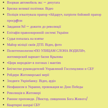
Взорван автомобиль экс — депутата
Бризки великої політики. Відео
Поліція згвалтувала прапор «Айдару», патріоти бойовий прапор
проср@ли
Завдання №1 — дожити до революції
Епітафія правоохоронній системі України
Судья попалась на взятке
Майор міліції скоїв ДТП. Відео, фото
Политтехнологии:«ПО УЛИЦАМ СЛОНА ВОДИЛИ»,
житомирский вариант басни Крылова
«Цирк виродків» в погонах і мантіях
Беcчестие руководителей Управлений Госспецсвязи и СБУ
Рейдери Житомирської мерії
Злодюги Укрінбанку. Відео, аудіо
Неофашизм в Украине, провокация ко Дню Победы
Революція в Житомирі
Ранние проповеди. /Виктор, священник Бога Живого/
Квартирні шахраї СБУ