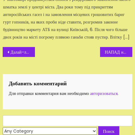
шматка землі у центрі міста. Два роки тому під прикриттям
антиросійських гасел і на замовлення місцевих грошовитих бариг
гурт гопників, на яких проби ніде ставити, розгромив законне
будівництво маркету АТБ на вулиці Київській, 6. Після чого більше
двох років на місті погрому плямою ганьби стояв пустир. Влітку […]
Навигация
Далай-лама. Исследование природы реальности. Часть 1
НАПАД на Віктора Котенка
по
записям
Добавить комментарий
Для отправки комментария вам необходимо
авторизоваться
.
Search
for: