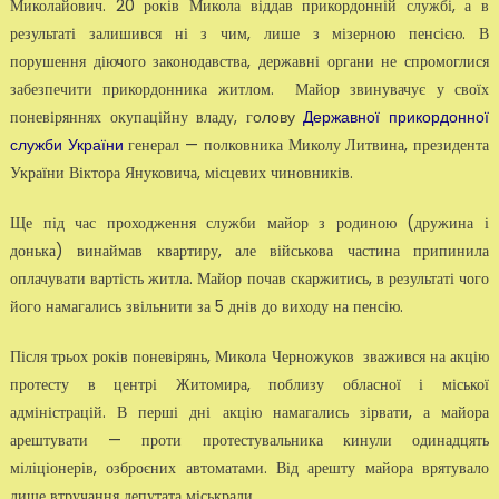
Миколайович. 20 років Микола віддав прикордонній службі, а в
результаті залишився ні з чим, лише з мізерною пенсією. В
порушення діючого законодавства, державні органи не спромоглися
забезпечити прикордонника житлом. Майор звинувачує у своїх
поневіряннях окупаційну владу, г
олову
Державної прикордонної
генерал — полковника Миколу Литвина, президента
служби України
України Віктора Януковича, місцевих чиновників.
Ще під час проходження служби майор з родиною (дружина і
донька) винаймав квартиру, але військова частина припинила
оплачувати вартість житла. Майор почав скаржитись, в результаті чого
його намагались звільнити за 5 днів до виходу на пенсію.
Після трьох років поневірянь, Микола Черножуков зважився на акцію
протесту в центрі Житомира, поблизу обласної і міської
адміністрацій. В перші дні акцію намагались зірвати, а майора
арештувати — проти протестувальника кинули одинадцять
міліціонерів, озброєних автоматами. Від арешту майора врятувало
лише втручання депутата міськради.