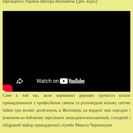
Президента України Віктора Януковича (див. відео)
Саме в той час, коли керівники держави урочисто вітали
прикордонників з професійним святом та розповідали всьому світові
байки про великі досягнення, в Житомирі, на кордоні між народом і
режимом на бойовому чергуванні знаходився виснажений, голодний і
обідраний майор прикордонної служби Микола Черножуков.