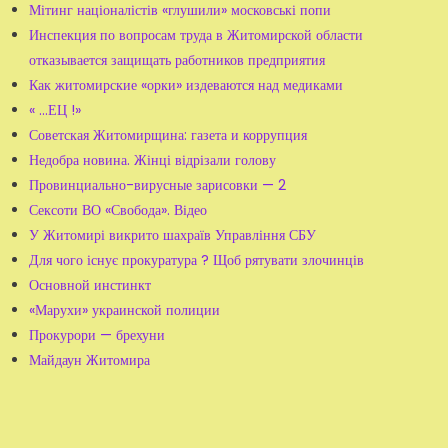
Мітинг націоналістів «глушили» московські попи
Инспекция по вопросам труда в Житомирской области
отказывается защищать работников предприятия
Как житомирские «орки» издеваются над медиками
« ...ЕЦ !»
Советская Житомирщина: газета и коррупция
Недобра новина. Жінці відрізали голову
Провинциально-вирусные зарисовки — 2
Сексоти ВО «Свобода». Відео
У Житомирі викрито шахраїв Управління СБУ
Для чого існує прокуратура ? Щоб рятувати злочинців
Основной инстинкт
«Марухи» украинской полиции
Прокурори — брехуни
Майдаун Житомира