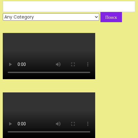
Search
for: