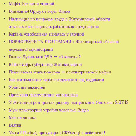
Мафія. Без вини винний
Внимание! Орудуют воры. Видео
Инспекция по вопросам труда в Житомирской области
отказывается защищать работников предприятия
Керівна «свободівка» зізналась у злочині
ПОРНОГРАФИ ТА ЕРОТОМАНИ з Житомирської обласної
державної адміністрації
Голова Лугинської РДА — збоченець ?
Кізін Сидір, губернатор Житомирщини
Психическая атака пожарно — психиатрической мафии
Как житомирские «орки» издеваются над медиками
Убийства таксистов
Пресечено преступление чиновников
У Житомирі розстріляли родину підприємців. Оновлено 2.07.12
Муж прокурорши угробил человека. Видео
Ментоклиника
Взятка
Увага ! Поліцаї, прокурори і СБУченці в небезпеці !