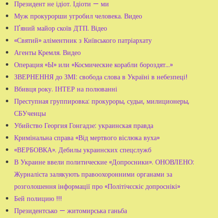
Президент не ідіот. Ідіоти — ми
Муж прокурорши угробил человека. Видео
П'яний майор скоїв ДТП. Відео
«Святий» аліментник з Київського патріархату
Агенты Кремля. Видео
Операция «Ы» или «Космические корабли бороздят...»
ЗВЕРНЕННЯ до ЗМІ: свобода слова в Україні в небезпеці!
Вбивця року. ІНТЕР на полюванні
Преступная группировка: прокуроры, судьи, милиционеры,
СБУченцы
Убийство Георгия Гонгадзе: украинская правда
Кримінальна справа «Від мертвого віслюка вуха»
«ВЕРБОВКА». Дебилы украинских спецслужб
В Украине ввели политические «Допросники». ОНОВЛЕНО:
Журналіста залякують правоохоронними органами за
розголошення інформації про «Політічєскіє допроснікі»
Бей полицию !!!
Президентсько — житомирська ганьба