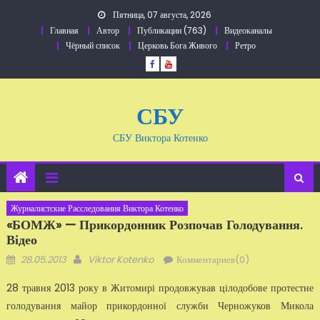
Перейти
Пятница, 07 августа, 2026
к
Главная
Автор
Публикации (763)
Видеоканалы
содержанию
Чёрный список
Церковь Бога Живого
Ретро
СБУ
СБУ Виктора Котенко
Журналистские Расследования Виктора Котенко
«БОМЖ» — Прикордонник Розпочав Голодування.
Відео
Добавлено
Автор
28.05.2013
Viktor Kotenko
Комментариев(0)
28 травня 2013 року в Житомирі продовжував цілодобове протестне
голодування майор прикордонної служби Черножуков Микола