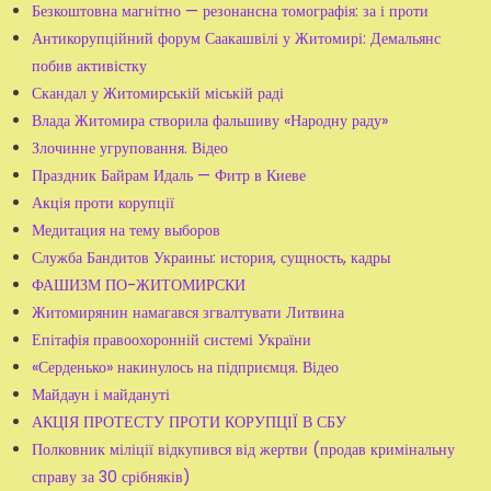
Безкоштовна магнітно — резонансна томографія: за і проти
Антикорупційний форум Саакашвілі у Житомирі: Демальянс
побив активістку
Скандал у Житомирській міській раді
Влада Житомира створила фальшиву «Народну раду»
Злочинне угруповання. Відео
Праздник Байрам Идаль — Фитр в Киеве
Акція проти корупції
Медитация на тему выборов
Служба Бандитов Украины: история, сущность, кадры
ФАШИЗМ ПО-ЖИТОМИРСКИ
Житомирянин намагався згвалтувати Литвина
Епітафія правоохоронній системі України
«Серденько» накинулось на підприємця. Відео
Майдаун і майдануті
АКЦІЯ ПРОТЕСТУ ПРОТИ КОРУПЦІЇ В СБУ
Полковник міліції відкупився від жертви (продав кримінальну
справу за 30 срібняків)