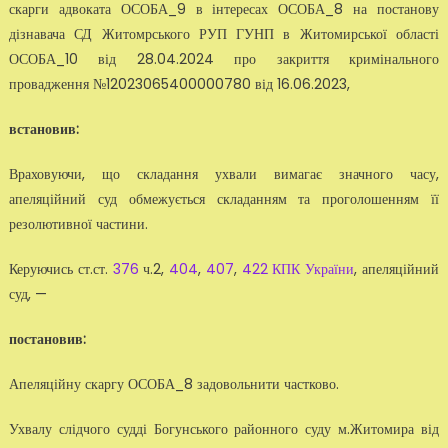
скарги адвоката ОСОБА_9 в інтересах ОСОБА_8 на постанову
дізнавача СД Житомрського РУП ГУНП в Житомирської області
ОСОБА_10 від 28.04.2024 про закриття кримінального
провадження №12023065400000780 від 16.06.2023,
встановив:
Враховуючи, що складання ухвали вимагає значного часу,
апеляційний суд обмежується складанням та проголошенням її
резолютивної частини.
Керуючись ст.ст.
376
ч.2,
404
,
407
,
422 КПК України
, апеляційний
суд, —
постановив:
Апеляційну скаргу ОСОБА_8 задовольнити частково.
Ухвалу слідчого судді Богунського районного суду м.Житомира від