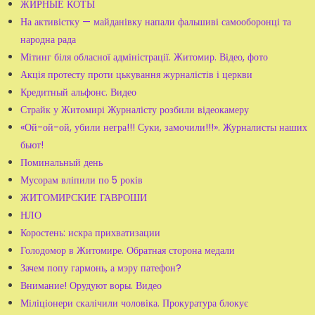
ЖИРНЫЕ КОТЫ
На активістку — майданівку напали фальшиві самооборонці та
народна рада
Мітинг біля обласної адміністрації. Житомир. Відео, фото
Акція протесту проти цькування журналістів і церкви
Кредитный альфонс. Видео
Страйк у Житомирі Журналісту розбили відеокамеру
«Ой-ой-ой, убили негра!!! Суки, замочили!!!». Журналисты наших
бьют!
Поминальный день
Мусорам вліпили по 5 років
ЖИТОМИРСКИЕ ГАВРОШИ
НЛО
Коростень: искра прихватизации
Голодомор в Житомире. Обратная сторона медали
Зачем попу гармонь, а мэру патефон?
Внимание! Орудуют воры. Видео
Міліціонери скалічили чоловіка. Прокуратура блокує