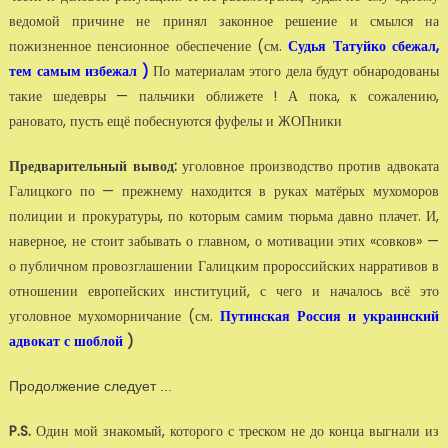
ведомой причине не принял законное решение и смылся на
пожизненное пенсионное обеспечение (см.
Судья Татуйко сбежал,
тем самым избежал )
По материалам этого дела будут обнародованы
такие шедевры — пальчики оближете ! А пока, к сожалению,
рановато, пусть ещё побеснуются фуфелы и ЖОПники
Предварительный вывод:
уголовное производство против адвоката
Галицкого по — прежнему находится в руках матёрых мухоморов
полиции и прокуратуры, по которым самим тюрьма давно плачет. И,
наверное, не стоит забывать о главном, о мотивации этих «совков» —
о публичном провозглашении Галицким пророссийских нарративов в
отношении европейских институций, с чего и началось всё это
уголовное мухоморничание (см.
Путинская Россия и украинский
адвокат с шоблой
)
Продолжение следует ...
P.S.
Один мой знакомый, которого с треском не до конца выгнали из