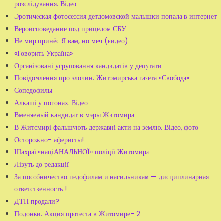
розслідування. Відео
Эротическая фотосессия детдомовской малышки попала в интернет
Вероисповедание под прицелом СБУ
Не мир принёс Я вам, но меч (видео)
«Говорить Україна»
Організовані угруповання кандидатів у депутати
Повідомлення про злочин. Житомирська газета «Свобода»
Сопедофилы
Алкаші у погонах. Відео
Вменяемый кандидат в мэры Житомира
В Житомирі фальшують державні акти на землю. Відео, фото
Осторожно- аферисты!
Шахраї «націАНАЛЬНОЇ» поліції Житомира
Лізуть до редакції
За пособничество педофилам и насильникам — дисциплинарная
ответственность !
ДТП продали?
Подонки. Акция протеста в Житомире- 2