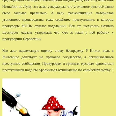
бред адвоката Галицкого невозможно подтвердить, как и путешествие
Незнайки на Луну, эта дама утверждала, что уголовное дело всё равно
было закрыто правильно. А ведь фальсификация материалов
уголовного производства тоже серьёзное преступление, в котором
прокуроры ЖОПы отныне подельники. Вся эта шелупонь активно
муссирует маразм, утверждая, что «это ж такая у неё работа», у
прокурорши Сероветник
Кто даст надлежащую оценку этому беспределу ? Никто, ведь в
Житомире действует не правовое государство, а организованное
преступное сообщество. Прокурорам и грязным мусорам адвокатами
преступников надо бы оформиться официально по совместительству !