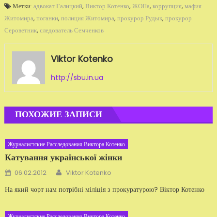
Метки:
адвокат Галицкий
,
Виктор Котенко
,
ЖОПа
,
коррупция
,
мафия
Житомира
,
поганки
,
полиция Житомира
,
прокурор Рудык
,
прокурор
Сероветник
,
следователь Семченков
Viktor Kotenko
http://sbu.in.ua
ПОХОЖИЕ ЗАПИСИ
Журналистские Расследования Виктора Котенко
Катування української жінки
Автор
Добавлено
06.02.2012
Viktor Kotenko
На який чорт нам потрібні міліція з прокуратурою? Віктор Котенко
Журналистские Расследования Виктора Котенко