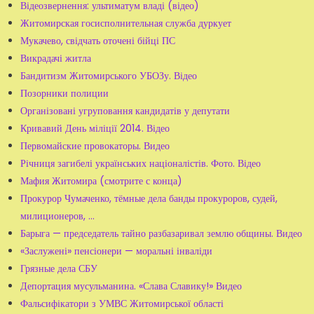
Відеозвернення: ультиматум владі (відео)
Житомирская госисполнительная служба дуркует
Мукачево, свідчать оточені бійці ПС
Викрадачі житла
Бандитизм Житомирського УБОЗу. Відео
Позорники полиции
Організовані угруповання кандидатів у депутати
Кривавий День міліції 2014. Відео
Первомайские провокаторы. Видео
Річниця загибелі українських націоналістів. Фото. Відео
Мафия Житомира (смотрите с конца)
Прокурор Чумаченко, тёмные дела банды прокуроров, судей,
милиционеров, ...
Барыга — председатель тайно разбазаривал землю общины. Видео
«Заслужені» пенсіонери — моральні інваліди
Грязные дела СБУ
Депортация мусульманина. «Слава Славику!» Видео
Фальсифікатори з УМВС Житомирської області