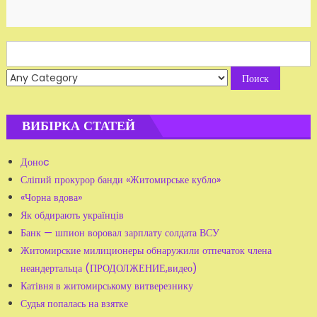
Search
for:
ВИБІРКА СТАТЕЙ
Доноc
Сліпий прокурор банди «Житомирське кубло»
«Чорна вдова»
Як обдирають українців
Банк — шпион воровал зарплату солдата ВСУ
Житомирские милиционеры обнаружили отпечаток члена
неандертальца (ПРОДОЛЖЕНИЕ,видео)
Катівня в житомирському витверезнику
Судья попалась на взятке