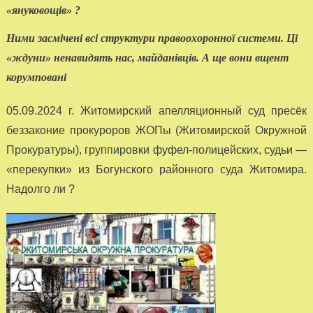
«януковощів» ?
Ними засмічені всі структури правоохоронної системи. Ці
«ждуни» ненавидять нас, майданівців. А ще вони вщент
корумповані
05.09.2024 г. Житомирский апелляционный суд пресёк
беззаконие прокуроров ЖОПы (Житомирской Окружной
Прокуратуры), группировки фуфел-полицейских, судьи —
«перекупки» из Богунского районного суда Житомира.
Надолго ли ?