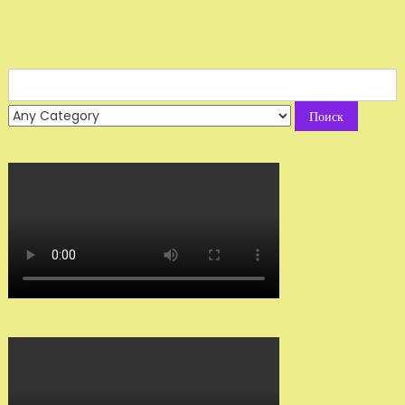
Search
for: