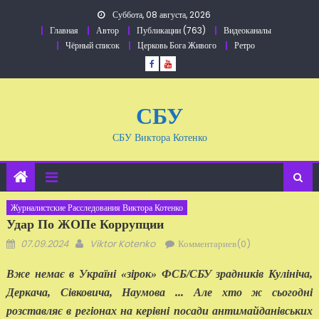
Перейти
Суббота, 08 августа, 2026
к
Главная
Автор
Публикации (763)
Видеоканалы
содержанию
Чёрный список
Церковь Бога Живого
Ретро
СБУ
СБУ Виктора Котенко
Журналистские Расследования Виктора Котенко
Удар По ЖОПе Коррупции
Добавлено
Автор
07.09.2024
Viktor Kotenko
Комментариев(0)
Вже немає в Україні «зірок» ФСБ/СБУ зрадників Кулініча,
Деркача, Сівковича, Наумова ... Але хто ж сьогодні
розставляє в регіонах на керівні посади антимайданівських