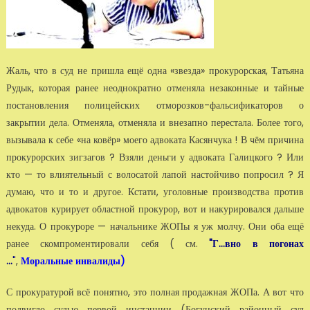
Жаль, что в суд не пришла ещё одна «звезда» прокурорская, Татьяна
Рудык, которая ранее неоднократно отменяла незаконные и тайные
постановления полицейских отморозков-фальсификаторов о
закрытии дела. Отменяла, отменяла и внезапно перестала. Более того,
вызывала к себе «на ковёр» моего адвоката Касянчука ! В чём причина
прокурорских зигзагов ? Взяли деньги у адвоката Галицкого ? Или
кто — то влиятельный с волосатой лапой настойчиво попросил ? Я
думаю, что и то и другое. Кстати, уголовные производства против
адвокатов курирует областной прокурор, вот и накурировался дальше
некуда. О прокуроре — начальнике ЖОПы я уж молчу. Они оба ещё
ранее скомпроментировали себя ( см.
"Г...вно в погонах
...
"
,
Моральные инвалиды)
С прокуратурой всё понятно, это полная продажная ЖОПа. А вот что
подвигло судью первой инстанции (Богунский районный суд