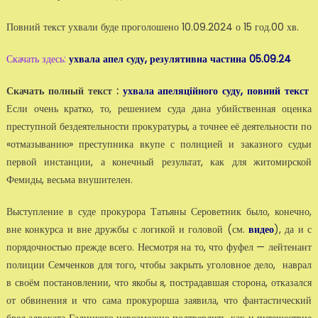
Повний текст ухвали буде проголошено 10.09.2024 о 15 год.00 хв.
Скачать здесь:
ухвала апел суду, резулятивна частина 05.09.24
Скачать полный текст :
ухвала апеляційного суду, повний текст
Если очень кратко, то, решением суда дана убийственная оценка
преступной бездеятельности прокуратуры, а точнее её деятельности по
«отмазыванию» преступника вкупе с полицией и заказного судьи
первой инстанции, а конечный результат, как для житомирской
Фемиды, весьма внушителен.
Выступление в суде прокурора Татьяны Сероветник было, конечно,
вне конкурса и вне дружбы с логикой и головой (см.
видео
), да и с
порядочностью прежде всего. Несмотря на то, что фуфел — лейтенант
полиции Семченков для того, чтобы закрыть уголовное дело, наврал
в своём постановлении, что якобы я, пострадавшая сторона, отказался
от обвинения и что сама прокурорша заявила, что фантастический