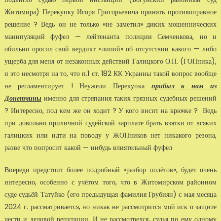
Житомира) Перекупку Игоря Григорьевича принять противоправное
решение ? Ведь он не только «не заметил» диких мошеннических
манипуляций фуфел — лейтенанта полиции Семченкова, но и
обильно оросил свой вердикт «липой» об отсутствии какого — либо
ущерба для меня от незаконных действий Галицкого О.П. (ГОПника),
и это несмотря на то, что п.1 ст. 182 КК Украины такой вопрос вообще
не регламентирует ! Неужели Перекупка
прибыл к нам из
Донетчины
именно для стряпания таких грязных судебных решений
? Интересно, под кем же он ходит ? У кого висит на крючке ? Ведь
при довольно приличной судейской зарплате брать взятки от всяких
галицких или идти на поводу у ЖОПников нет никакого резона,
разве что попросит какой — нибудь влиятельный фуфел
Впереди предстоит более подробный «разбор полётов», будет очень
интересно, особенно с учётом того, что в Житомирском районном
суде судьёй Татуйко (его предыдущая фамилия Грубиян) с мая месяца
2024 г. рассматривается, но никак не рассмотрится мой иск о защите
чести и деловой репутации. И не рассмотрелся, судья по ему одному