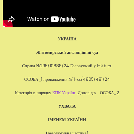
УКРАЇНА
Житомирський апеляційний суд
Справа №295/10888/24 Головуючий у 1-й інст.
ОСОБА_1 провадження №11-сс/4805/481/24
Категорія в порядку
КПК України
Доповідач ОСОБА_2
УХВАЛА
ІМЕНЕМ УКРАЇНИ
(резолютивна частина)