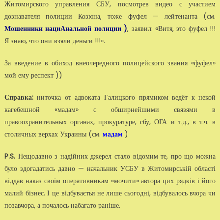
Житомирского управления СБУ, посмотрев видео с участием
дознавателя полиции Козюна, тоже фуфел — лейтенанта (см.
Мошенники нациАнальной полиции )
, заявил: «Витя, это фуфел !!!
Я знаю, что они взяли деньги !!!».
За введение в обиход внеочередного полицейского звания «фуфел»
мой ему респект ))
Справка:
ниточка от адвоката Галицкого прямиком ведёт к некой
кагебешной «мадам» с обширнейшими связями в
правоохранительных органах, прокуратуре, сбу, ОГА и т.д., в т.ч. в
столичных верхах Украины (см.
мадам
)
P.S.
Нещодавно з надійних джерел стало відомим те, про що можна
було здогадатись давно — начальник УСБУ в Житомирській області
віддав наказ своїм оперативникам «мочити» автора цих рядків і його
малий бізнес. І це відбуваєтья не лише сьогодні, відбувалось вчора чи
позавчора, а почалось набагато раніше.