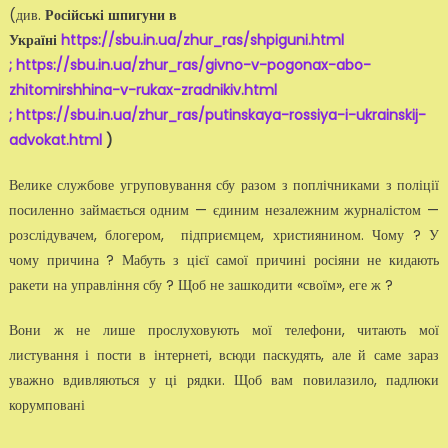
(див.
Російські шпигуни в
Україні
https://sbu.in.ua/zhur_ras/shpiguni.html
;
https://sbu.in.ua/zhur_ras/givno-v-pogonax-abo-
zhitomirshhina-v-rukax-zradnikiv.html
;
https://sbu.in.ua/zhur_ras/putinskaya-rossiya-i-ukrainskij-
advokat.html
)
Велике службове угруповування сбу разом з поплічниками з поліції
посиленно займається одним — єдиним незалежним журналістом —
розслідувачем, блогером, підприємцем, християнином. Чому ? У
чому причина ? Мабуть з цієї самої причині росіяни не кидають
ракети на управління сбу ? Щоб не зашкодити «своїм», еге ж ?
Вони ж не лише прослуховують мої телефони, читають мої
листування і пости в інтернеті, всюди паскудять, але й саме зараз
уважно вдивляються у ці рядки. Щоб вам повилазило, падлюки
корумповані