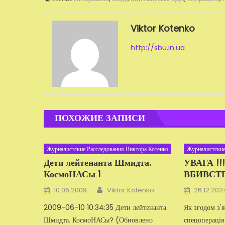
Viktor Kotenko
http://sbu.in.ua
ПОХОЖИЕ ЗАПИСИ
Журналистские Расследования Виктора Котенко
Журналистские
Дети лейтенанта Шмидта.
УВАГА !
КосмоНАСы 1
ВБИВСТВ
Автор
Добавлено
Добавлено
10.06.2009
Viktor Kotenko
26.12.202
2009-06-10 10:34:35 Дети лейтенанта
Як згодом з'я
Шмидта. КосмоНАСы? (Обновлено
спецопераці