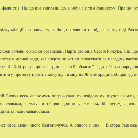
 фашистів. На що він відповів, що я, ніби, і є тим фашистом. Про це чу
ілку міліції та прокуратури. Якщо силовики не відреагують, тоді Радз
и голови обласної організації Партії регіонів Сергія Рижука. Так, ще
путатів міської ради, які вперто не хотіли голосувати за передачу части
ерезні 2013 року, привселюдно на сесії обласної ради обізвав народно
мітингу протесту проти видобутку титану на Житомирщині, обіцяв «дати
ій Рижук весь час комусь погрожував: то невідомому «пупові землі», 
ж словами, немає, то обіцяв допомогу «євреям, білорусам, армяна
ини за національностями.
ист своєї мови, свого благополуччя. А одного з них – Віктора Радзюка