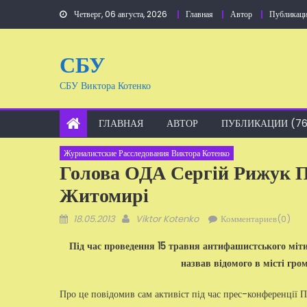
Перейти
Четверг, 06 августа, 2026
Главная
Автор
Публикаци
к
содержанию
СБУ
СБУ Виктора Котенко
ГЛАВНАЯ
АВТОР
ПУБЛИКАЦИИ (76
Журналистские Расследования Виктора Котенко
Голова ОДА Сергій Рижук П
Житомирі
Добавлено
Автор
18.05.2013
Viktor Kotenko
Комментариев(0)
Під час проведення 15 травня антифашистського міти
назвав відомого в місті гр
Про це повідомив сам активіст під час прес-конференції П