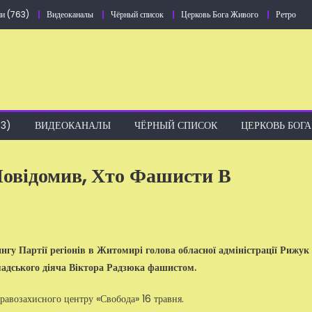
и (763)
Видеоканалы
Чёрный список
Церковь Бога Живого
Ретро
3)
ВИДЕОКАНАЛЫ
ЧЁРНЫЙ СПИСОК
ЦЕРКОВЬ БОГ
овідомив, Хто Фашисти В
нгу Партії регіонів в Житомирі голова обласної адміністрації Рижук
омадського діяча Віктора Радзюка фашистом.
равозахисного центру «Свобода» 16 травня.