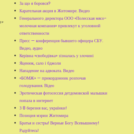
За що я боровся?
Карательная акция в Житомире. Видео
Генерального директора ООО «Полесская мясо-
а»
молочная компания» привлекут к уголовной
ответственности
Пресс — конференция бывшего офицера СБУ.
Видео, аудио
Керівна «свободівка» зізналась у злочині
Яценюк, сало і бджоли
Нападение на адвоката. Видео
«БОМЖ» — прикордонник розпочав
голодування. Відео
Эротическая фотосессия детдомовской малышки
попала в интернет
З 8 березня вас, українки!
Позиция мэрии Житомира
Братья и сестры! Верные Богу Всевышнему!
Радуйтесь!