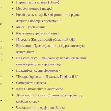
Наркотизація країни (Відео)
ли
Мер Житомира і шахраї
Колаборант, шахрай, хабарник чи порядна
людина і борець з системою ?
юк
Мент – гробовщик
Катування української жінки
14 сессия Житомирской областной ОПГ
 в
Внимание! Преследование за журналистскую
ни
деятельность!
го
На активістку — майданівку напали фальшиві
 в
самооборонці та народна рада
Празднічєг «День Перемоги»
"Теперь Горбатый ! Я сказал, Горбатый ! "
то
Самогубство дерева
м,
Юлия Тимошенко в Житомире
Журналіст Котенко потрапив до «Барометру
 –
свободи слова»
Чиновники и педофилия. Видео