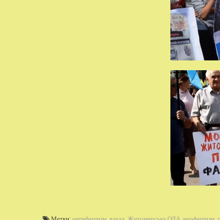
Метки:
антифашизм
,
влада
,
Житомирська ОДА
,
неофашизм
,