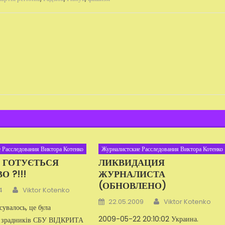
 Расследования Виктора Котенко
Журналистские Расследования Виктора Котенко
!! ГОТУЄТЬСЯ
ЛИКВИДАЦИЯ
О ?!!!
ЖУРНАЛИСТА
(ОБНОВЛЕНО)
Автор
4
Viktor Kotenko
Автор
Добавлено
22.05.2009
Viktor Kotenko
сувалось, це була
2009-05-22 20:10:02 Украина.
я зрадників СБУ ВІДКРИТА