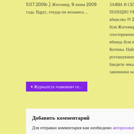
11.07.2009г.) Житомир, 9 июня 2009
ЗАЯВА В С
года. Вдруг, откуда ни возьмись …
ПОЛІЦІЮ УКР
вбивство !!! 
біля Житомир
спостереженн
вбивць біля 
Котенка. Най
розташування
бандити чекал
замовники на
Навигация
Журналіста «замовив» генерал — майор міліції
по
записям
Добавить комментарий
Для отправки комментария вам необходимо
авторизова