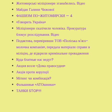
Житомирські міліціонери зганьбились. Відео
Майдан Галини Чижової
ФАШИЗМ ПО-ЖИТОМИРСКИ — 4
«Говорить Україна»
Міліціонери скалічили чоловіка. Прокуратура
блокує розслідування. Відео
Подактова, перевіривши ТОВ «Поліська м'ясо-
молочна компанія», передала матеріали справи в
міліцію, де відкрили кримінальне провадження
Куда блатные нас ведут?
Акция возле «Дома правосудия»
Акція проти корупції
Мітинг чи комбінація?
Фальшивые «АТОшники»
ТАНКИ STOP!!!