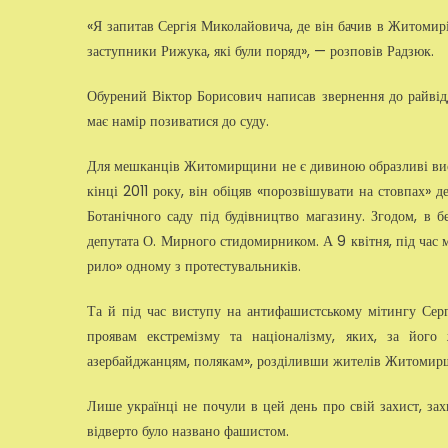
«Я запитав Сергія Миколайовича, де він бачив в Житомирі
заступники Рижука, які були поряд», — розповів Радзюк.
Обурений Віктор Борисович написав звернення до райвідд
має намір позиватися до суду.
Для мешканців Житомирщини не є дивиною образливі вислов
кінці 2011 року, він обіцяв «порозвішувати на стовпах» де
Ботанічного саду під будівництво магазину. Згодом, в б
депутата О. Мирного стидомирником. А 9 квітня, під час 
рило» одному з протестувальників.
Та й під час виступу на антифашистському мітингу Серг
проявам екстремізму та націоналізму, яких, за його 
азербайджанцям, полякам», розділивши жителів Житомирщ
Лише українці не почули в цей день про свій захист, зах
відверто було названо фашистом.