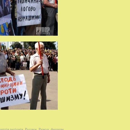
партія регіонів
,
Радзюк
,
Рижук
,
фашизм