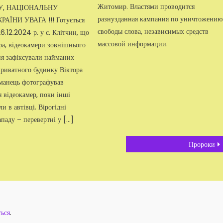
Житомир. Властями проводится
БУ, НАЦІОНАЛЬНУ
разнузданная кампания по уничтожению
АЇНИ УВАГА !!! Готується
свободы слова, независимых средств
26.12.2024 р. у с. Клітчин, що
массовой информации.
а, відеокамери зовнішнього
я зафіксували найманих
приватного будинку Віктора
манець фотографував
 відеокамер, поки інші
и в автівці. Вірогідні
паду – перевертні у […]
Пророки
ться
.