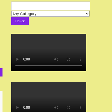
Search
for: