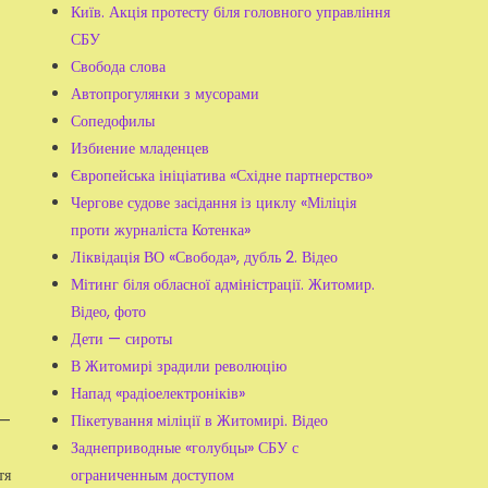
Київ. Акція протесту біля головного управління
СБУ
Свобода слова
Автопрогулянки з мусорами
Сопедофилы
Избиение младенцев
Європейська ініціатива «Східне партнерство»
Чергове судове засідання із циклу «Міліція
проти журналіста Котенка»
Ліквідація ВО «Свобода», дубль 2. Відео
Мітинг біля обласної адміністрації. Житомир.
Відео, фото
Дети — сироты
В Житомирі зрадили революцію
Напад «радіоелектроніків»
Пікетування міліції в Житомирі. Відео
 —
Заднеприводные «голубцы» СБУ с
ограниченным доступом
тя