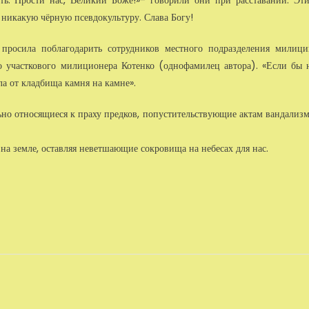
ть. Прости нас, Великий Боже!»- говорили они при расставании. Эт
 никакую чёрную псевдокуль­туру. Слава Богу!
росила побла­годарить сотрудников местного подразделения милици
о участкового милиционе­ра Котенко (однофамилец автора). «Если бы 
ла от кладбища камня на камне».
но относящи­еся к праху предков, попустительствующие актам вандализм
а земле, оставляя неветшающие сокровища на небесах для нас.