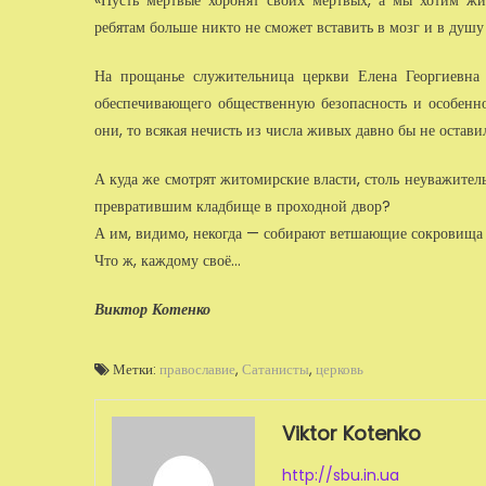
«Пусть мёртвые хоронят своих мёртвых, а мы хотим жи
ребятам больше никто не сможет вставить в мозг и в душу
На прощанье служительница церкви Елена Георгиевна п
обеспечива­ющего общественную безопасность и особенн
они, то всякая нечисть из числа живых давно бы не остави
А куда же смотрят житомирские власти, столь неуважитель
превра­тившим кладбище в проходной двор?
А им, видимо, некогда — собирают ветшающие сокровища н
Что ж, каждому своё…
Виктор Котенко
Метки:
православие
,
Сатанисты
,
церковь
Viktor Kotenko
http://sbu.in.ua