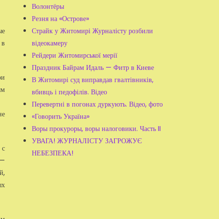
Волонтёры
Резня на «Острове»
Страйк у Житомирі Журналісту розбили
ые
відеокамеру
 в
Рейдери Житомирської мерії
Праздник Байрам Идаль — Фитр в Киеве
ри
В Житомирі суд виправдав гвалтівників,
ым
вбивць і педофілів. Відео
Перевертні в погонах дуркують. Відео, фото
не
«Говорить Україна»
Воры прокуроры, воры налоговики. Часть II
УВАГА! ЖУРНАЛІСТУ ЗАГРОЖУЄ
 с
НЕБЕЗПЕКА!
 —
й,
ых