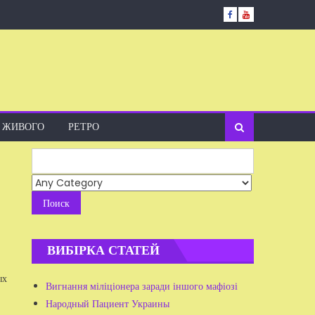
А ЖИВОГО
РЕТРО
Search
for:
ВИБІРКА СТАТЕЙ
ых
Вигнання міліціонера заради іншого мафіозі
Народный Пациент Украины