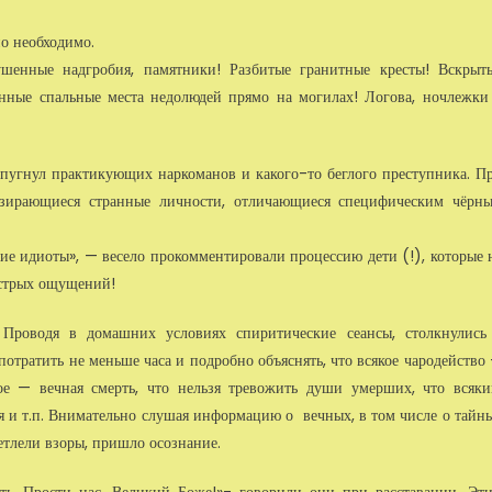
о необхо­димо.
шенные надгро­бия, памятники! Разбитые гранитные кресты! Вскрыт
анные спальные места не­долюдей прямо на могилах! Логова, ночлежки
спугнул прак­тикующих наркоманов и какого-то беглого преступника. П
 озирающиеся странные личности, отличающиеся специфическим чёрн
гие идиоты», — ве­село прокомментировали процессию дети (!), которые 
острых ощущений!
Проводя в домаш­них условиях спиритические сеансы, столкнулись
тратить не меньше часа и под­робно объяснять, что всякое чародейство
орое — вечная смерть, что нельзя тревожить души умерших, что всяки
 и т.п. Внимательно слушая информацию о вечных, в том числе о тайн
етлели взоры, пришло осознание.