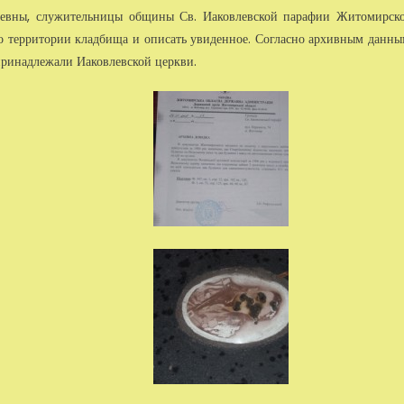
иевны, слу­жительницы общины Св. Иаковлевской парафии Житомирск
о территории кладбища и описать увиденное. Согласно архивным данны
принадлежали Иаковлевской церкви.