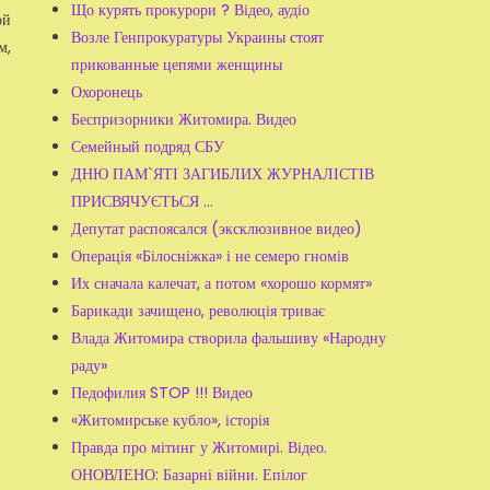
Що курять прокурори ? Відео, аудіо
ой
Возле Генпрокуратуры Украины стоят
м,
прикованные цепями женщины
Охоронець
Беспризорники Житомира. Видео
Семейный подряд СБУ
ДНЮ ПАМ`ЯТІ ЗАГИБЛИХ ЖУРНАЛІСТІВ
ПРИСВЯЧУЄТЬСЯ ...
Депутат распоясался (эксклюзивное видео)
Операція «Білосніжка» і не семеро гномів
Их сначала калечат, а потом «хорошо кормят»
Барикади зачищено, революція триває
Влада Житомира створила фальшиву «Народну
раду»
Педофилия STOP !!! Видео
«Житомирське кубло», історія
Правда про мітинг у Житомирі. Відео.
ОНОВЛЕНО: Базарні війни. Епілог