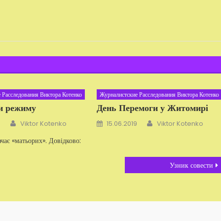
 Расследования Виктора Котенко
Журналистские Расследования Виктора Котенко
и режиму
День Перемоги у Житомирі
Автор
Автор
Добавлено
4
Viktor Kotenko
15.06.2019
Viktor Kotenko
чає «матьорих». Довідково:
Узник совести