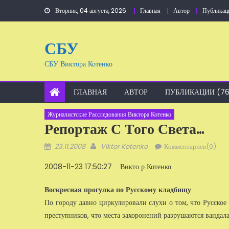
Перейти
Вторник, 04 августа, 2026
Главная
Автор
Публикац
к
содержанию
СБУ
СБУ Виктора Котенко
ГЛАВНАЯ
АВТОР
ПУБЛИКАЦИИ (76
Журналистские Расследования Виктора Котенко
Репортаж С Того Света…
Добавлено
Автор
23.11.2008
Viktor Kotenko
Комментариев(0)
2008-11-23 17:50:27 Викто р Котенко
Воскресная прогулка по Русскому кладбищу
По городу давно циркулировали слухи о том, что Русское
прес­тупников, что места захоронений разрушаются вандал