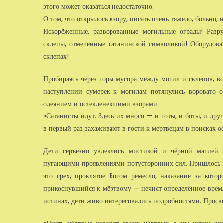
этого может оказаться недостаточно.
О том, что открылось взору, писать очень тяжело, больно, н
Искорёженные, разворованные могильные ограды! Разру
склепы, отме­ченные сатанинской символикой! Оборудов
склепах!
Пробираясь через горы мусора между могил и склепов, в
наступле­нии сумерек к могилам потянулись воровато
одеянием и остекле­невшими взорами.
«Сатанисты идут. Здесь их много — и готы, и боты, и дру
в первый раз захаживают в гости к мертвецам в поисках 
Дети серъёзно увлеклись мистикой и чёрной магией. 
пугающими проявле­ниями потусторонних сил. Пришлось по
это грех, проклятое Богом ремес­ло, наказание за кот
прикоснувшийся к мёртвому — нечист определённое время
истинах, дети живо интересо­вались подробностями. Просв