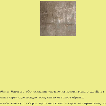
мбинат бытового обслуживания управления коммунального хозяйства
екаешь черту, отделяющую го­род живых от города мёртвых.
 себе аптечку с набором противошоковых и сердечных препаратов, хо