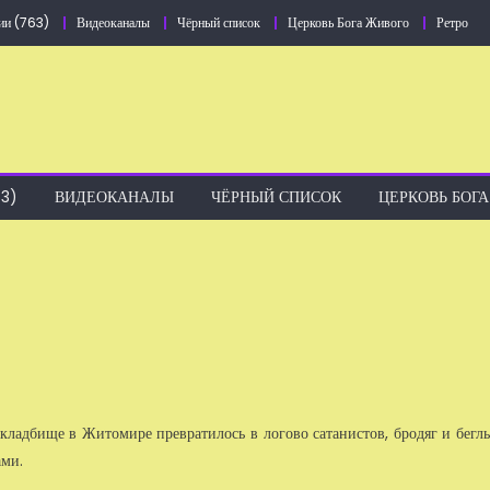
ии (763)
Видеоканалы
Чёрный список
Церковь Бога Живого
Ретро
3)
ВИДЕОКАНАЛЫ
ЧЁРНЫЙ СПИСОК
ЦЕРКОВЬ БОГ
 кладбище в Житомире превратилось в логово сатанистов, бродяг и бегл
ами
.