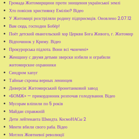
Громада Житомирщини проти знищення української землі
Хто повісив християнку Емілію? Відео
У Житомирі розстріляли родину підприємців. Оновлено 2.07.12
Вам сюда, господин Бобёр!
Поёт детский евангельский хор Церкви Бога Живого, г. Житомир
Відпочинок у Криму. Відео
Прокурорська підлота. Вони всі «кончені»
Женщину с двумя детьми зверски избили и ограбили
житомирские охранники
Синдром хапуг
Тайные схроны верных ленинцев
Диверсія: Житомирський бронетанковий завод
«БОМЖ» — прикордонник розпочав голодування. Відео
Мусорам вліпили по 5 років
Майдан справжній
Дети лейтенанта Шмидта. КосмоНАСы 2
Менти вбили свого раба. Відео
Мотлох Жовтневої революції