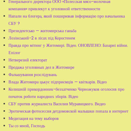
Генерального директора ООО «Полесская мясо-молочная
компания» привлекут к уголовной ответственности
Напали на блогера, який поширював інформацію про начальника
СБУ ?
Президентсько — житомирська ганьба
Лозінський-2 в лісах під Коростенем
Правда про мітинг у Житомирі. Відео. ОНОВЛЕНО: Базарні війни.
Епілог
Нетверезий електорат
Продажа уголовных дел в Житомире
Фальшування розслідувань
Влада Житомира цькує підприємців — квіткарів. Відео
Колишній прикордонник-безхатченко Черножуков оголосив про
початок роботи народних зборів. Відео
СБУ против журналиста Василия Муравицкого. Видео
Эротическая фотосессия детдомовской малышки попала в интернет
Медитация на тему выборов
Ты со мной, Господь