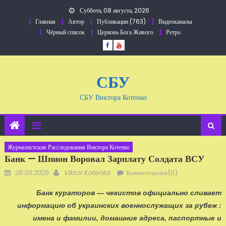
Перейти
Суббота, 08 августа, 2026
к
Главная
Автор
Публикации (763)
Видеоканалы
содержанию
Чёрный список
Церковь Бога Живого
Ретро
СБУ
СБУ Виктора Котенко
Журналистские Расследования Виктора Котенко
Банк — Шпион Воровал Зарплату Солдата ВСУ
Добавлено
Автор
28.09.2025
Viktor Kotenko
Комментариев(0)
Банк кураторов — чекистов официально сливает
информацию об украинских военнослужащих за рубеж :
имена и фамилии, домашние адреса, паспортные и