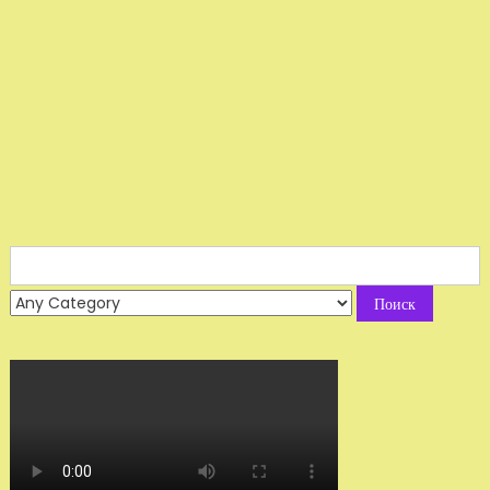
Search
for: