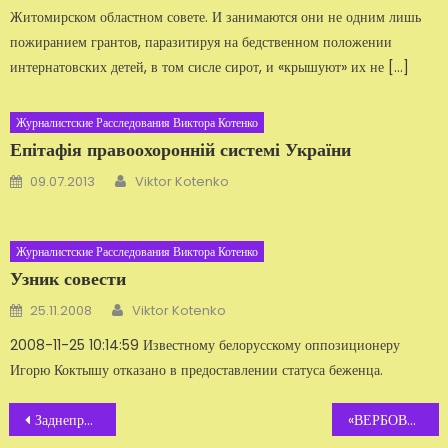
Житомирском областном совете. И занимаются они не одним лишь
пожиранием грантов, паразитируя на бедственном положении
интернатовских детей, в том сисле сирот, и «крышуют» их не […]
Журналистские Расследования Виктора Котенко
Епітафія правоохоронній системі України
Автор
Добавлено
09.07.2013
Viktor Kotenko
Журналистские Расследования Виктора Котенко
Узник совести
Автор
Добавлено
25.11.2008
Viktor Kotenko
2008-11-25 10:14:59 Известному белорусскому оппозиционеру
Игорю Коктышу отказано в предоставлении статуса беженца.
Навигация
Заднеприводные «голубцы» СБУ с ограниченным доступом
«ВЕРБОВКА». Дебилы украинских спецслужб