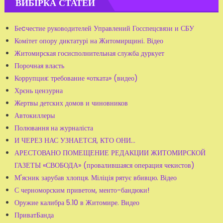
ВИБІРКА СТАТЕЙ
Беcчестие руководителей Управлений Госспецсвязи и СБУ
Комітет опору диктатурі на Житомирщині. Відео
Житомирская госисполнительная служба дуркует
Порочная власть
Коррупция: требование «отката» (видео)
Хрєнь цензурна
Жертвы детских домов и чиновников
Автокиллеры
Полювання на журналіста
И ЧЕРЕЗ НАС УЗНАЕТСЯ, КТО ОНИ…
АРЕСТОВАНО ПОМЕЩЕНИЕ РЕДАКЦИИ ЖИТОМИРСКОЙ
ГАЗЕТЫ «СВОБОДА» (провалившаяся операция чекистов)
М'ясник зарубав хлопця. Міліція рятує вбивцю. Відео
С черноморским приветом, менто-бандюки!
Оружие калибра 5.10 в Житомире. Видео
ПриватБанда