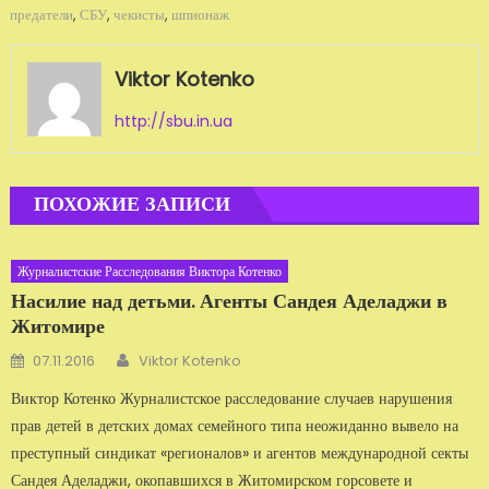
предатели
,
СБУ
,
чекисты
,
шпионаж
Viktor Kotenko
http://sbu.in.ua
ПОХОЖИЕ ЗАПИСИ
Журналистские Расследования Виктора Котенко
Насилие над детьми. Агенты Сандея Аделаджи в
Житомире
Автор
Добавлено
07.11.2016
Viktor Kotenko
Виктор Котенко Журналистское расследование случаев нарушения
прав детей в детских домах семейного типа неожиданно вывело на
преступный синдикат «регионалов» и агентов международной секты
Сандея Аделаджи, окопавшихся в Житомирском горсовете и