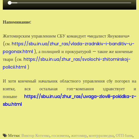
Напоминание:
Житомирским управлением СБУ командует «медалист Януковича»
(см.
https://sbu.in.ua/zhur_ras/vlada-zradnikiv-i-banditiv-u-
pogonax.html
), а полицией и прокуратурой — такие же конченые
твари (см.
https://sbu.in.ua/zhur_ras/svolochi-zhitomirskoj-
policii.html
)
И хотя конченый начальник областного управления сбу погорел на
взятке, вся остальная гоп-компания здравствует и
поныне
https://sbu.in.ua/zhur_ras/uvaga-zlovili-pokidka-z-
sbu.html
Метки:
Виктор Котенко
,
госизмена
,
житомир
,
контрразведка
,
ОТП банк
,