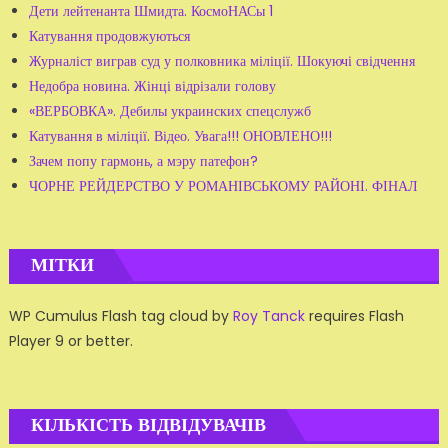
Дети лейтенанта Шмидта. КосмоНАСы 1
Катування продовжуються
Журналіст виграв суд у полковника міліції. Шокуючі свідчення
Недобра новина. Жінці відрізали голову
«ВЕРБОВКА». Дебилы украинских спецслужб
Катування в міліції. Відео. Увага!!! ОНОВЛЕНО!!!
Зачем попу гармонь, а мэру патефон?
ЧОРНЕ РЕЙДЕРСТВО У РОМАНІВСЬКОМУ РАЙОНІ. ФІНАЛ
МІТКИ
WP Cumulus Flash tag cloud by
Roy Tanck
requires Flash
Player 9 or better.
КІЛЬКІСТЬ ВІДВІДУВАЧІВ