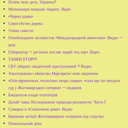
Почём твои дети, Украина?
Міліціонери викрали людину. Відео
«Чорна вдова»
Самогубство дерева
Узник совести
Освобождение активистов «Международной амнистии». Видео —
шок
Губернатор — регіонал послав людей «на хер». Відео
ТАНКИ STOP!!!
СБУ убирает свидетелей преступлений ? Видео
Згвалтування і вбивство Маргарити: нові свідчення
«Олігофреничка», «психічно хвора стерва», «сука ще та» виграла
суд у Житомирського інтернет — видання
Бандитизм влади психіатрів
Далай-лама. Исследование природы реальности. Часть 1
Сумерки в «Солнечном доме». Видео
Керівник міліції Житомирщини потрапив під слідство
Поминальный день