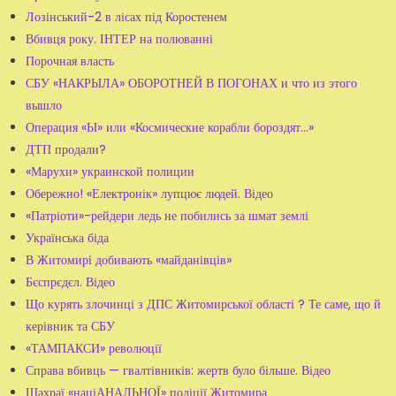
Лозінський-2 в лісах під Коростенем
Вбивця року. ІНТЕР на полюванні
Порочная власть
СБУ «НАКРЫЛА» ОБОРОТНЕЙ В ПОГОНАХ и что из этого
вышло
Операция «Ы» или «Космические корабли бороздят...»
ДТП продали?
«Марухи» украинской полиции
Обережно! «Електронік» лупцює людей. Відео
«Патріоти»-рейдери ледь не побились за шмат землі
Українська біда
В Житомирі добивають «майданівців»
Бєспрєдєл. Відео
Що курять злочинці з ДПС Житомирської області ? Те саме, що й
керівник та СБУ
«ТАМПАКСИ» революції
Справа вбивць — гвалтівників: жертв було більше. Відео
Шахраї «націАНАЛЬНОЇ» поліції Житомира