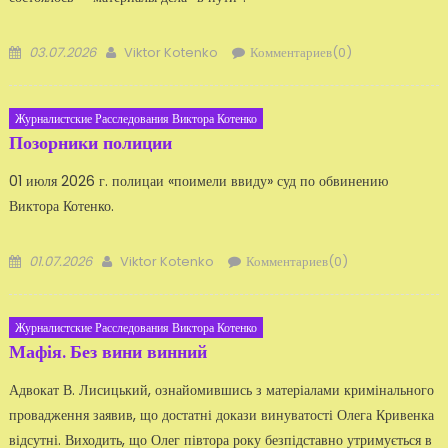
Добавлено
Автор
03.07.2026
Viktor Kotenko
Комментариев(0)
Журналистские Расследования Виктора Котенко
Позорники полиции
01 июля 2026 г. полицаи «поимели ввиду» суд по обвинению
Виктора Котенко.
Добавлено
Автор
01.07.2026
Viktor Kotenko
Комментариев(0)
Журналистские Расследования Виктора Котенко
Мафія. Без вини винний
Адвокат В. Лисицький, ознайомившись з матеріалами кримінального
провадження заявив, що достатні докази винуватості Олега Кривенка
відсутні. Виходить, що Олег півтора року безпідставно утримується в