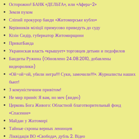
Осторожно! БАНК «ДЕЛЬТА», или «Афера-2»
Земля пухом
Сліпий прокурор банди «Житомирське кубло»
Керівників міліції примусово приведуть до суду
Кізін Сидір, губернатор Житомирщини
ПриватБанда
Украинская власть «крышует» торговцев детьми и педофилов
Бандиты Ружина (Обновлено 24.08.2010, добавлены
видеоролики)
«Ой-ой-ой, убили негра!!! Суки, замочили!!!». Журналисты наших
бьют!
З комуністичним привітом!
Не мир принёс Я вам, но меч (видео)
Церковь Бога Живого: Областной благотворительный фонд
«Спасение»
Майдан у Житомирі
Тайные схроны верных ленинцев
Ліквідація ВО «Свобода», дубль 2. Відео