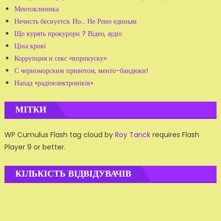
Ментоклиника
Нечисть беснуется. Но... Не Рено единым
Що курять прокурори ? Відео, аудіо
Ціна крові
Коррупция и секс «вприкуску»
С черноморским приветом, менто-бандюки!
Напад «радіоелектроніків»
МІТКИ
WP Cumulus Flash tag cloud by
Roy Tanck
requires Flash
Player 9 or better.
КІЛЬКІСТЬ ВІДВІДУВАЧІВ