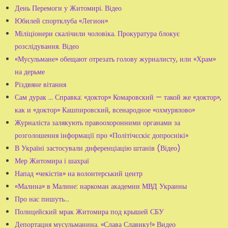
День Перемоги у Житомирі. Відео
Юбилей спортклуба «Легион»
Міліціонери скалічили чоловіка. Прокуратура блокує
розслідування. Відео
«Мусульмане» обещают отрезать голову журналисту, или «Храм»
на дерьме
Різдвяне вітання
Сам дурак ... Справка: «доктор» Комаровский — такой же «доктор»,
как и «доктор» Кашпировский, всенародное «охмурялово»
Журналіста залякують правоохоронними органами за
розголошення інформації про «Політічєскіє допроснікі»
В Україні застосували диференціацію штанів (Відео)
Мер Житомира і шахраї
Напад «чекістів» на волонтерський центр
«Малина» в Малине: наркоман академии МВД Украины
Про нас пишуть...
Полицейский мрак Житомира под крышей СБУ
Депортация мусульманина. «Слава Славику!» Видео