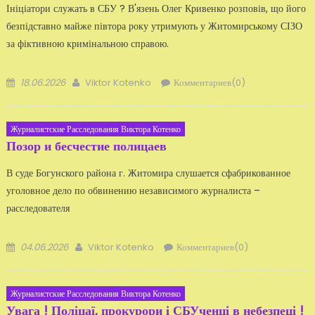
Ініціатори служать в СБУ ? В'язень Олег Кривенко розповів, що його
безпідставно майже півтора року утримують у Житомирському СІЗО
за фіктивною кримінальною справою.
Добавлено
Автор
18.06.2026
Viktor Kotenko
Комментариев(0)
Журналистские Расследования Виктора Котенко
Позор и бесчестие полицаев
В суде Богунского района г. Житомира слушается сфабрикованное
уголовное дело по обвинению независимого журналиста –
расследователя
Добавлено
Автор
04.06.2026
Viktor Kotenko
Комментариев(0)
Журналистские Расследования Виктора Котенко
Увага ! Поліцаї, прокурори і СБУченці в небезпеці !