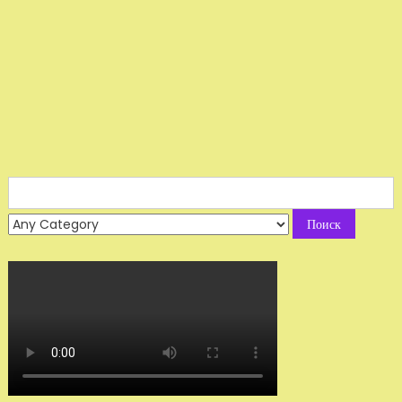
Search
for: