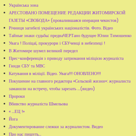
Українська зона
АРЕСТОВАНО ПОМЕЩЕНИЕ РЕДАКЦИИ ЖИТОМИРСКОЙ
ГАЗЕТЫ «СВОБОДА» (провалившаяся операция чекистов)
Річниця загибелі українських націоналістів. Фото. Відео
Тайные знаки судьбы: преднаЧЕРТано будущее Юлии Тимошенко
Увага ! Поліцаї, прокурори і СБУченці в небезпеці !
В Житомире шумел великий передел
Прес-конференція з приводу затримання міліцією журналіста
Гниди СБУ та МВС
Катування в міліції. Відео. Увага!!! ОНОВЛЕНО!!!
Покушение на главного редактора «Сельской жизни»: журналиста
заманили на встречу, чтобы зарезать ...(видео)
Пророки
Вбивство журналіста Шмельова
« ...ЕЦ !»
Йога
Документирование слежки за журналистом. Видео
Про нас пишуть...