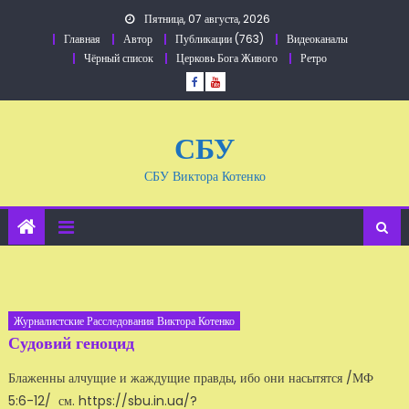
Перейти
Пятница, 07 августа, 2026
к
Главная
Автор
Публикации (763)
Видеоканалы
содержанию
Чёрный список
Церковь Бога Живого
Ретро
СБУ
СБУ Виктора Котенко
Журналистские Расследования Виктора Котенко
Судовий геноцид
Блаженны алчущие и жаждущие правды, ибо они насытятся /МФ
5:6-12/ см. https://sbu.in.ua/?