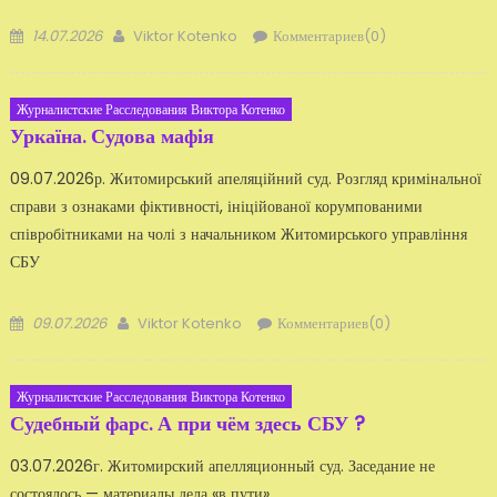
Добавлено
Автор
14.07.2026
Viktor Kotenko
Комментариев(0)
Журналистские Расследования Виктора Котенко
Уркаїна. Судова мафія
09.07.2026р. Житомирський апеляційний суд. Розгляд кримінальної
справи з ознаками фіктивності, ініційованої корумпованими
співробітниками на чолі з начальником Житомирського управління
СБУ
Добавлено
Автор
09.07.2026
Viktor Kotenko
Комментариев(0)
Журналистские Расследования Виктора Котенко
Судебный фарс. А при чём здесь СБУ ?
03.07.2026г. Житомирский апелляционный суд. Заседание не
состоялось — материалы дела «в пути».