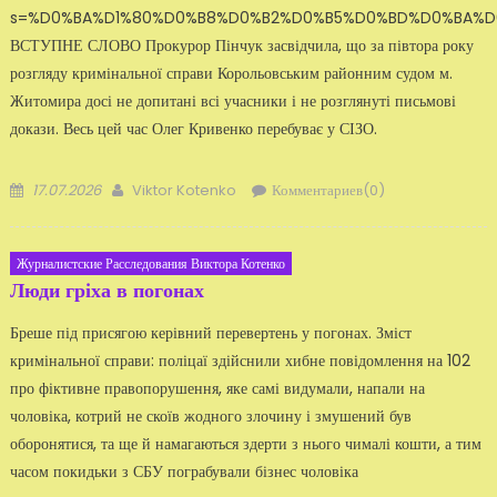
s=%D0%BA%D1%80%D0%B8%D0%B2%D0%B5%D0%BD%D0%BA%D
ВСТУПНЕ СЛОВО Прокурор Пінчук засвідчила, що за півтора року
розгляду кримінальної справи Корольовським районним судом м.
Житомира досі не допитані всі учасники і не розглянуті письмові
докази. Весь цей час Олег Кривенко перебуває у СІЗО.
Добавлено
Автор
17.07.2026
Viktor Kotenko
Комментариев(0)
Журналистские Расследования Виктора Котенко
Люди гріха в погонах
Бреше під присягою керівний перевертень у погонах. Зміст
кримінальної справи: поліцаї здійснили хибне повідомлення на 102
про фіктивне правопорушення, яке самі видумали, напали на
чоловіка, котрий не скоїв жодного злочину і змушений був
оборонятися, та ще й намагаються здерти з нього чималі кошти, а тим
часом покидьки з СБУ пограбували бізнес чоловіка