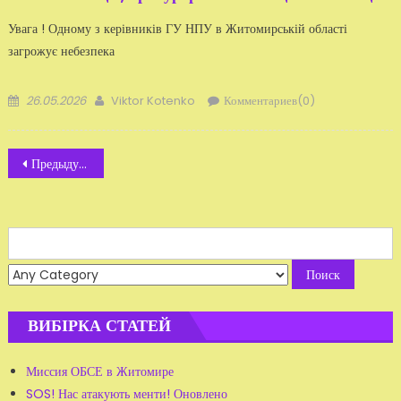
Увага ! Одному з керівників ГУ НПУ в Житомирській області
загрожує небезпека
Добавлено
Автор
26.05.2026
Viktor Kotenko
Комментариев(0)
Навигация
Предыдущие записи
по
записям
Search
for:
ВИБІРКА СТАТЕЙ
Миссия ОБСЕ в Житомире
SOS! Нас атакують менти! Оновлено