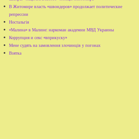
В Житомире власть «швондеров» продолжает политические
репрессии
Ностальгія
«Малина» в Малине: наркоман академии МВД Украины
Коррупция и секс «вприкуску»
Мене судять на замовлення злочинців у погонах
Взятка