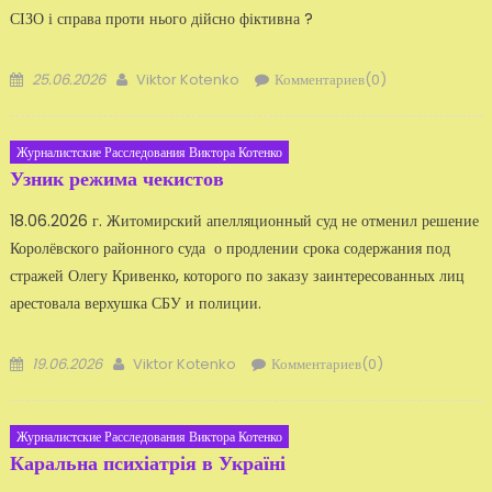
СІЗО і справа проти нього дійсно фіктивна ?
Добавлено
Автор
25.06.2026
Viktor Kotenko
Комментариев(0)
Журналистские Расследования Виктора Котенко
Узник режима чекистов
18.06.2026 г. Житомирский апелляционный суд не отменил решение
Королёвского районного суда о продлении срока содержания под
стражей Олегу Кривенко, которого по заказу заинтересованных лиц
арестовала верхушка СБУ и полиции.
Добавлено
Автор
19.06.2026
Viktor Kotenko
Комментариев(0)
Журналистские Расследования Виктора Котенко
Каральна психіатрія в Україні