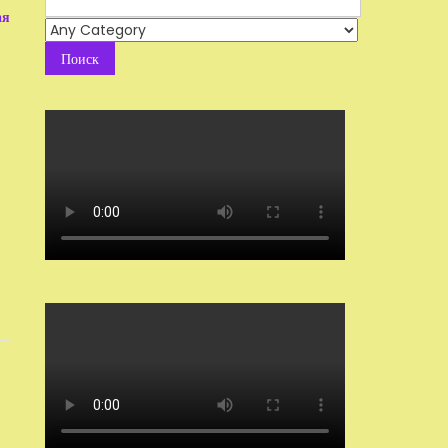
ая
for: