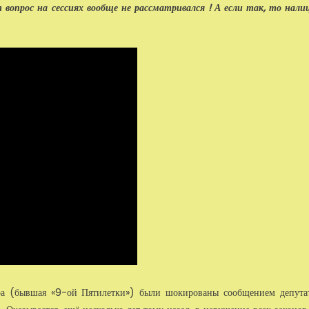
 вопрос на сессиях вообще не рассматривался ! А если так, то нали
ра (бывшая «9-ой Пятилетки») были шокированы сообщением депута