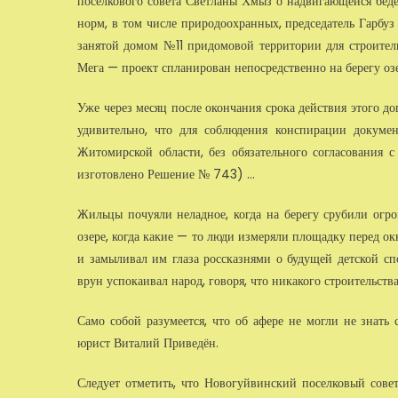
поселкового совета Светланы Хмыз о надвигающейся беде.
норм, в том числе природоохранных, председатель Гарбуз
занятой домом №11 придомовой территории для строител
Мега — проект спланирован непосредственно на берегу озе
Уже через месяц после окончания срока действия этого д
удивительно, что для соблюдения конспирации докумен
Житомирской области, без обязательного согласования 
изготовлено Решение № 743) ...
Жильцы почуяли неладное, когда на берегу срубили огр
озере, когда какие — то люди измеряли площадку перед ок
и замыливал им глаза россказнями о будущей детской с
врун успокаивал народ, говоря, что никакого строительств
Само собой разумеется, что об афере не могли не знать 
юрист Виталий Приведён.
Следует отметить, что Новогуйвинский поселковый сове