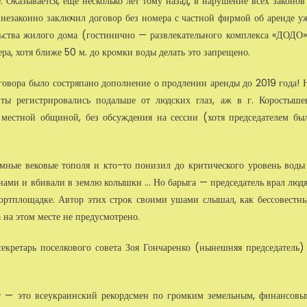
 Оказывается, ещё несколько лет тому назад, в нарушение всех законов
 незаконно заключил договор без номера с частной фирмой об аренде у
ьства жилого дома (гостинично — развлекательного комплекса «ДОДО»
ра, хотя ближе 50 м. до кромки воды делать это запрещено.
оговора было состряпано дополнение о продлении аренды до 2019 года! 
ты регистрировались подальше от людских глаз, аж в г. Коростыше
с местной общиной, без обсуждения на сессии (хотя председателем бы
омные вековые тополя и кто-то понизил до критического уровень воды
нами и вбивали в землю колышки ... Но барыга — председатель врал люд
портплощадке. Автор этих строк своими ушами слышал, как бессовестн
а на этом месте не предусмотрено.
секретарь поселкового совета Зоя Гончаренко (нынешняя председатель)
т — это всеукраинский рекордсмен по громким земельным, финансовы