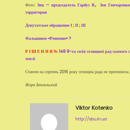
Фото:
Зиц — председатель Гарбуз В.
,
Зоя Гончаренк
территория
Депутатское обращение І
;
ІІ
;
ІІІ
Фальшивое «Решение» ?
Р І Ш Е Н Н Я №
148 9-та сесія селищної рад сьомого 
землі
Станом на серпень 2016 року селищна рада не припинила до
Жора Бенгальский
Viktor Kotenko
http://sbu.in.ua