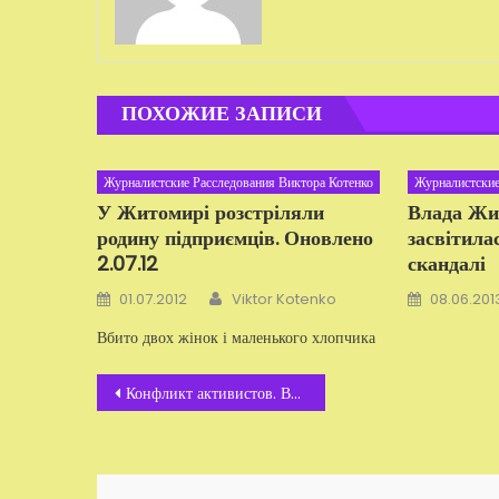
ПОХОЖИЕ ЗАПИСИ
Журналистские Расследования Виктора Котенко
Журналистские
У Житомирі розстріляли
Влада Жи
родину підприємців. Оновлено
засвітила
2.07.12
скандалі
Автор
Добавлено
Добавлено
01.07.2012
Viktor Kotenko
08.06.201
Вбито двох жінок і маленького хлопчика
Навигация
Конфликт активистов. Видео
по
записям