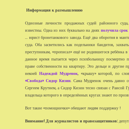
Информация к размышлению
Одиозные личности продажных судей районного суда,
известны. Одна из них буквально на днях
получила срок
... юрист бронетанкового завода. Ещё два оборотня в ман
суда. Оба засветились как подельники бандитов, захва
преступникам, «прописал» ещё не родившегося ребёнка в ч
данное время пытается через психбольницу посмертно п
праве собственности на квартиру. Это дельце и другие 
некоей
Надеждой Мудренок
, «крышу» которой, по сло
«Свобода» Сидор Кизин
. Сама Мудренок очень давно 
Сергеем Крутием, а Сидор Кизин тесно связан с Раисой Г
владельца которого в определённых кругах знают по про
Вот такие «помощнички» обещают людям поддержку !
Внимание! Для журналистов и правозащитников:
депут