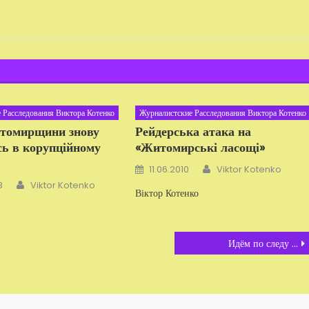
 Расследования Виктора Котенко
Журналистские Расследования Виктора Котенко
томирщини знову
Рейдерська атака на
сь в корупційному
«Житомирські ласощі»
Автор
Добавлено
11.06.2010
Viktor Kotenko
Автор
3
Viktor Kotenko
Віктор Котенко
Идём по следу ...