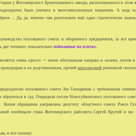
тация у Житомирского Бронетанкового завода, расположенного в этом 
еоднократно было уличено в многомиллионных хищениях. А ведь п
ёрное ... Да, да, именно там расположен ещё один стратегически важн
уководства поселкового совета и оборонного предприятия, за всё вре
ь две «пешки», показательно
пойманные на взятке
.
ясняется очень просто — земля обетованная направо и налево, оптом и
 прокурорам и их родственникам, прочей
иногородней
режимной сволоч
редседателю поселкового совета Зое Гончаренко с требованием отмени
 обратиться в суд. Очередная сессия Новогуйвинского поселкового сове
 Копия обращения направлена депутату областного совета Раисе Гул
ваний пообещали глава Житомирского райсовета Сергей Крутий и экс
м, и вот почему: