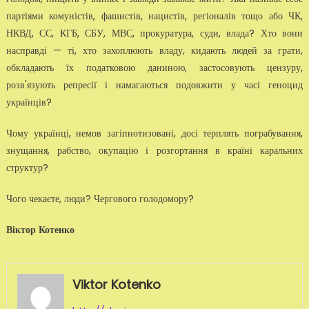
партіями комуністів, фашистів, нацистів, регіоналів тощо або ЧК,
НКВД, СС, КГБ, СБУ, МВС, прокуратура, суди, влада? Хто вони
насправді — ті, хто захоплюють владу, кидають людей за грати,
обкладають їх податковою даниною, застосовують цензуру,
розв'язують репресії і намагаються подовжити у часі геноцид
українців?
Чому українці, немов загіпнотизовані, досі терплять пограбування,
знущання, рабство, окупацію і розгортання в країні каральних
структур?
Чого чекаєте, люди? Чергового голодомору?
Віктор Котенко
Viktor Kotenko