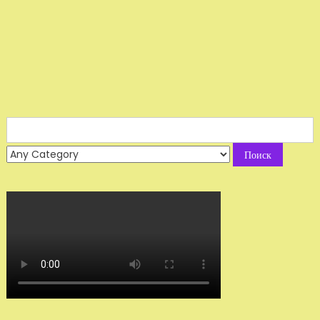
Search
for: