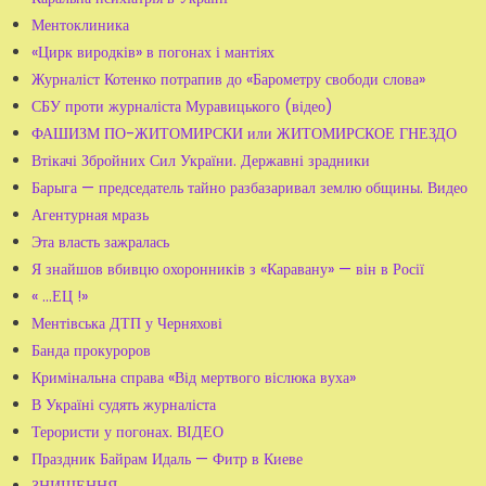
Ментоклиника
«Цирк виродків» в погонах і мантіях
Журналіст Котенко потрапив до «Барометру свободи слова»
СБУ проти журналіста Муравицького (відео)
ФАШИЗМ ПО-ЖИТОМИРСКИ или ЖИТОМИРСКОЕ ГНЕЗДО
Втікачі Збройних Сил України. Державні зрадники
Барыга — председатель тайно разбазаривал землю общины. Видео
Агентурная мразь
Эта власть зажралась
Я знайшов вбивцю охоронників з «Каравану» — він в Росії
« ...ЕЦ !»
Ментівська ДТП у Черняхові
Банда прокуроров
Кримінальна справа «Від мертвого віслюка вуха»
В Україні судять журналіста
Терористи у погонах. ВІДЕО
Праздник Байрам Идаль — Фитр в Киеве
ЗНИЩЕННЯ