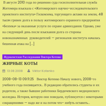
В августе 2010 года по решению суда госисполнительная служба
Житомира взыскала с «Житомирского научно-исследовательского
проектного института» Госкомзема, торгующего актами на землю, 48
тысяч гривен долга в пользу житомирского охранного предприятия
«Безпека» за оказанные услуги по охране админздания. Однако, уже
на следующий день после взыскания долга со стороны
новоназначенных руководителей — регионалов института началась
бешенная атака на […]
Журналистские Расследования Виктора Котенко
ЖИРНЫЕ КОТЫ
Автор
Добавлено
13.08.2008
Viktor Kotenko
2008-08-13 09:11:25 Виктор Котенко Началу нового, 2008-го
учебного года посвяща­ется… В редакцию обратились студенты и их
родители, а также бывшие работники Бердичевского ме­дицинского
колледжа. История, которую они по­ведали, публикуется с некоторыми
сокращениями — надо же и на потом что- нибуть оставить…