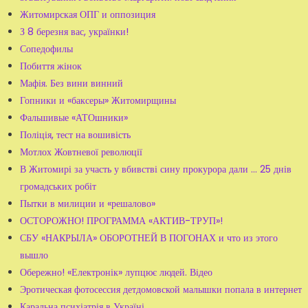
Житомирская ОПГ и оппозиция
З 8 березня вас, українки!
Сопедофилы
Побиття жінок
Мафія. Без вини винний
Гопники и «баксеры» Житомирщины
Фальшивые «АТОшники»
Поліція, тест на вошивість
Мотлох Жовтневої революції
В Житомирі за участь у вбивстві сину прокурора дали ... 25 днів
громадських робіт
Пытки в милиции и «решалово»
ОСТОРОЖНО! ПРОГРАММА «АКТИВ-ТРУП»!
СБУ «НАКРЫЛА» ОБОРОТНЕЙ В ПОГОНАХ и что из этого
вышло
Обережно! «Електронік» лупцює людей. Відео
Эротическая фотосессия детдомовской малышки попала в интернет
Каральна психіатрія в Україні