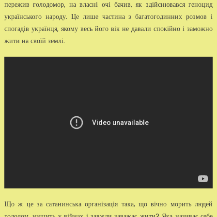
пережив голодомор, на власні очі бачив, як здійснювався геноцид
українського народу. Це лише частина з багатогодинних розмов і
спогадів українця, якому весь його вік не давали спокійно і заможно
жити на своїй землі.
Що ж це за сатанинська організація така, що вічно морить людей
голодом, нищить у війнах і завжди заважає жити? Яка називає себе