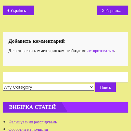
Навигация
Українська біда
Хабарники. Повертаючись до надрукованого
по
записям
Добавить комментарий
Для отправки комментария вам необходимо
авторизоваться
.
Search
for:
ВИБІРКА СТАТЕЙ
Фальшування розслідувань
Оборотни из полиции