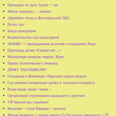
Президент не ідіот. Ідіоти — ми
Менти атакують і ... тікають
«Дерибан» посад в Житомирській ОДА
Рускіє ідут
Банда прокуроров
Издевательство над правосудием
«БОМЖ» — прикордонник розпочав голодування. Відео
Проповедь детям: «Смерти нет ...»
Міліціонери викрали людину. Відео
Прошу политического убежища
ДРАКУ ЗАКАЗЫВАЛИ?
Голодомор в Житомире. Обратная сторона медали
Суд отменил незаконную сделку и «отмазал» нотариуса
Влада краде, краде і краде ...
Організовані угруповання кандидатів у депутати
З 8 березня вас, українки!
Витренко – сила! Ющенко – могила!
Милые бранятся — только тешатся («Эта власть зажралась» – 2)