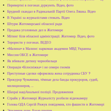
Перевертні в погонах дуркують. Відео, фото
Брудний скандал в Радикальній Партії Олега Ляшка. Відео
В Україні за журналістами стежать. Відео
Штурм Житомирської обласної ради
Продажа уголовных дел в Житомире
Мітинг біля обласної адміністрації. Житомир. Відео, фото
Терористи у погонах. ВІДЕО
«Малина» в Малине: наркоман академии МВД Украины
Миссия ОБСЕ в Житомире
Як вбивали дитину чорнобильця
Операція «Білосніжка» і не семеро гномів
Преступные сделки оформляла жена сотрудника СБУ ?
Прокурор Чумаченко, тёмные дела банды прокуроров, судей,
милиционеров, ...
Шахраї націАнальної поліції. Продовження
Страйк у Житомирі Журналісту розбили відеокамеру
Голова ОДА Сергій Рижук повідомив, хто фашисти в Житомирі
Эпидемия дури. Базар против