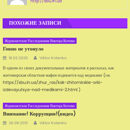
http://sbu.in.ua
ПОХОЖИЕ ЗАПИСИ
Журналистские Расследования Виктора Котенко
Говно не утонуло
Автор
Добавлено
18.02.2025
Viktor Kotenko
В одном из своих документальных материалов я рассказал, как
житомирская областная мафия издевается над медиками (см.
https://sbu.in.ua/zhur_ras/kak-zhitomirskie-orki-
izdevayutsya-nad-medikami-2.html )
Журналистские Расследования Виктора Котенко
Внимание! Коррупция!(видео)
Автор
Добавлено
26.08.2010
Viktor Kotenko