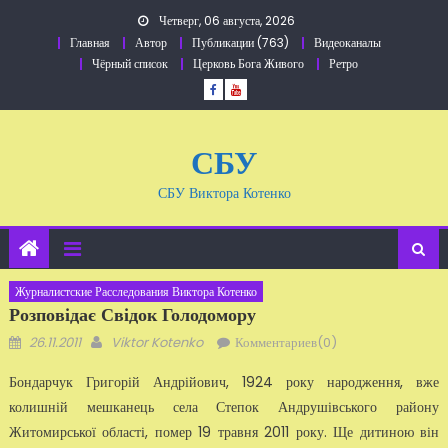
Перейти
Четверг, 06 августа, 2026
к
Главная
Автор
Публикации (763)
Видеоканалы
содержанию
Чёрный список
Церковь Бога Живого
Ретро
СБУ
СБУ Виктора Котенко
Журналистские Расследования Виктора Котенко
Розповідає Свідок Голодомору
Добавлено
Автор
26.11.2011
Viktor Kotenko
Комментариев(0)
Бондарчук Григорій Андрійович, 1924 року народження, вже
колишній мешканець села Степок Андрушівського району
Житомирської області, помер 19 травня 2011 року. Ще дитиною він