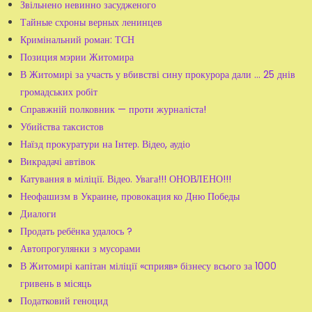
Звільнено невинно засудженого
Тайные схроны верных ленинцев
Кримінальний роман: ТСН
Позиция мэрии Житомира
В Житомирі за участь у вбивстві сину прокурора дали ... 25 днів
громадських робіт
Справжній полковник — проти журналіста!
Убийства таксистов
Наїзд прокуратури на Інтер. Відео, аудіо
Викрадачі автівок
Катування в міліції. Відео. Увага!!! ОНОВЛЕНО!!!
Неофашизм в Украине, провокация ко Дню Победы
Диалоги
Продать ребёнка удалось ?
Автопрогулянки з мусорами
В Житомирі капітан міліції «сприяв» бізнесу всього за 1000
гривень в місяць
Податковий геноцид