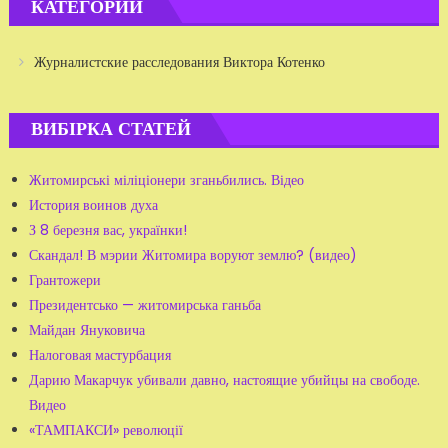
КАТЕГОРИИ
Журналистские расследования Виктора Котенко
ВИБІРКА СТАТЕЙ
Житомирські міліціонери зганьбились. Відео
История воинов духа
З 8 березня вас, українки!
Скандал! В мэрии Житомира воруют землю? (видео)
Грантожери
Президентсько — житомирська ганьба
Майдан Януковича
Налоговая мастурбация
Дарию Макарчук убивали давно, настоящие убийцы на свободе.
Видео
«ТАМПАКСИ» революції