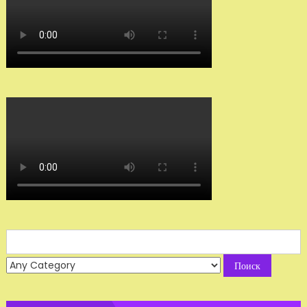
Search
for: