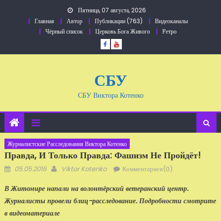
Перейти
Пятница, 07 августа, 2026
к
Главная
Автор
Публикации (763)
Видеоканалы
содержанию
Чёрный список
Церковь Бога Живого
Ретро
СБУ
СБУ Виктора Котенко
Журналистские Расследования Виктора Котенко
Правда, И Только Правда: Фашизм Не Пройдёт!
Добавлено
Автор
05.05.2016
Viktor Kotenko
Комментариев(0)
В Житомире напали на волонтёрский ветеранский центр.
Журналисты провели блиц-расследование. Подробности смотрите
в видеоматериале