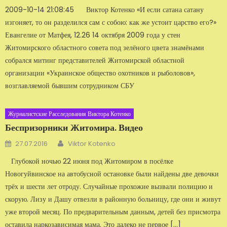
2009-10-14 21:08:45 Виктор Котенко «И если сатана сатану
изгоняет, то он разделился сам с собою: как же устоит царство его?»
Евангелие от Матфея, 12.26 14 октября 2009 года у стен
Житомирского областного совета под зе­лёного цвета знамёнами
собрался митинг представителей Житомирской областной
организации «Украинское общество охотников и рыболо­вов»,
возглавляемой бывшим сотрудником СБУ
Журналистские Расследования Виктора Котенко
Беспризорники Житомира. Видео
Автор
Добавлено
27.07.2016
Viktor Kotenko
Глубокой ночью 22 июня под Житомиром в посёлке
Новогуйвинское на автобусной остановке были найдены две девочки
трёх и шести лет отроду. Случайные прохожие вызвали полицию и
скорую. Лизу и Дашу отвезли в районную больницу, где они и живут
уже второй месяц. По предварительным данным, детей без присмотра
оставила наркозависимая мама. Это далеко не первое […]