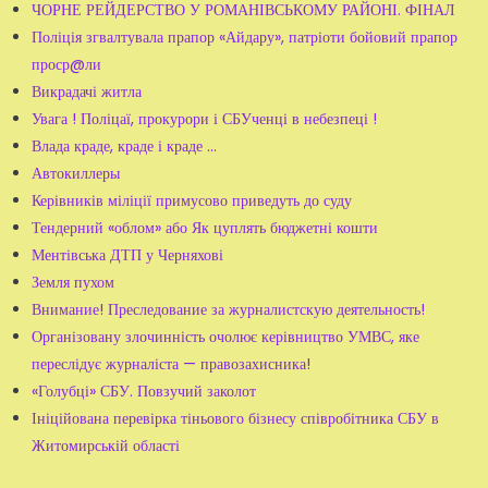
ЧОРНЕ РЕЙДЕРСТВО У РОМАНІВСЬКОМУ РАЙОНІ. ФІНАЛ
Поліція згвалтувала прапор «Айдару», патріоти бойовий прапор
проср@ли
Викрадачі житла
Увага ! Поліцаї, прокурори і СБУченці в небезпеці !
Влада краде, краде і краде ...
Автокиллеры
Керівників міліції примусово приведуть до суду
Тендерний «облом» або Як цуплять бюджетні кошти
Ментівська ДТП у Черняхові
Земля пухом
Внимание! Преследование за журналистскую деятельность!
Організовану злочинність очолює керівництво УМВС, яке
переслідує журналіста — правозахисника!
«Голубці» СБУ. Повзучий заколот
Ініційована перевірка тіньового бізнесу співробітника СБУ в
Житомирській області