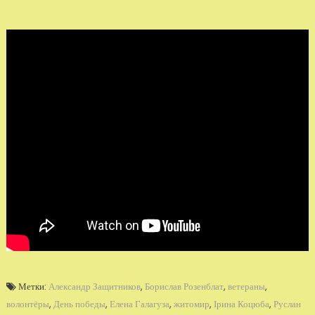
Метки:
Александр Защитников
,
Борислав Розенблат
,
ветераны
,
волонтёры
,
День победы
,
Елена Галагуза
,
житомир
,
Ірина Коцюба
,
Руслан