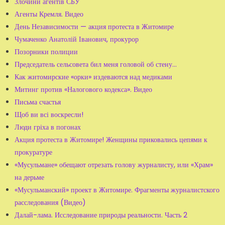
Злочини агентів СБУ
Агенты Кремля. Видео
День Независимости — акция протеста в Житомире
Чумаченко Анатолій Іванович, прокурор
Позорники полиции
Председатель сельсовета бил меня головой об стену...
Как житомирские «орки» издеваются над медиками
Митинг против «Налогового кодекса». Видео
Письма счастья
Щоб ви всі воскресли!
Люди гріха в погонах
Акция протеста в Житомире! Женщины приковались цепями к
прокуратуре
«Мусульмане» обещают отрезать голову журналисту, или «Храм»
на дерьме
«Мусульманский» проект в Житомире. Фрагменты журналистского
расследования (Видео)
Далай-лама. Исследование природы реальности. Часть 2