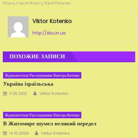
Мороз
,
Сергей Форест
,
Юрій Павленко
Viktor Kotenko
http://sbu.in.ua
ПОХОЖИЕ ЗАПИСИ
Журналистские Расследования Виктора Котенко
Україна ізраїльська
Автор
Добавлено
11.05.2012
Viktor Kotenko
Журналистские Расследования Виктора Котенко
В Житомире шумел великий передел
Автор
Добавлено
14.10.2009
Viktor Kotenko