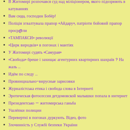
В Житомирі розпочався суд над міліціонером, якого підозрюють в
катуваннях
Вам сюда, господин Бобёр!
Поліція згвалтувала прапор «Айдару», патріоти бойовий прапор
проср@ли
«ТАМПАКСИ» революції
«Цирк виродків» в погонах і мантіях
У Житомирі судять «Самурая»
«Свобода» бреше і захищає агентурних квартирних шахраїв ? На
жаль ...
Идём по следу ...
Провинциально-вирусные зарисовки
Журналістська етика і свобода слова в Інтернеті
Эротическая фотосессия детдомовской малышки попала в интернет
Президентсько — житомирська ганьба
Ушлёпки полиции
Перевертні в погонах дуркують. Відео, фото
Злочинність у Службі безпеки України