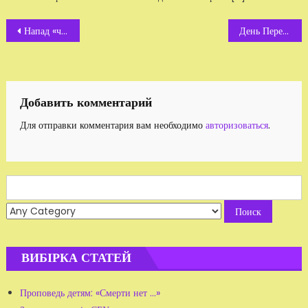
Навигация
Напад «чекістів» на волонтерський центр
День Перемоги у Житомирі. Відео
по
записям
Добавить комментарий
Для отправки комментария вам необходимо
авторизоваться
.
Search
for:
ВИБІРКА СТАТЕЙ
Проповедь детям: «Смерти нет ...»