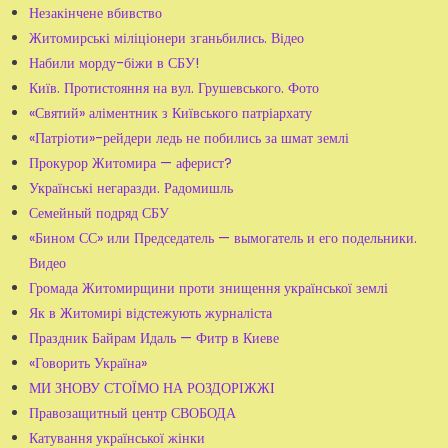
Незакінчене вбивство
Житомирські міліціонери зганьбились. Відео
Набили морду-біжи в СБУ!
Київ. Протистояння на вул. Грушевського. Фото
«Святий» аліментник з Київського патріархату
«Патріоти»-рейдери ледь не побились за шмат землі
Прокурор Житомира — аферист?
Українські негаразди. Радомишль
Семейный подряд СБУ
«Бином СС» или Председатель — вымогатель и его подельники.
Видео
Громада Житомирщини проти знищення української землі
Як в Житомирі відстежують журналіста
Праздник Байрам Идаль — Фитр в Киеве
«Говорить Україна»
МИ ЗНОВУ СТОЇМО НА РОЗДОРІЖЖІ
Правозащитный центр СВОБОДА
Катування української жінки