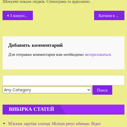
Шокуючі покази свідків. Стенограма та аудіозапис.
Навигация
З комуністичним привітом!
Катівня в житомирському витверезнику
по
записям
Добавить комментарий
Для отправки комментария вам необходимо
авторизоваться
.
Search
for:
ВИБІРКА СТАТЕЙ
М'ясник зарубав хлопця. Міліція рятує вбивцю. Відео