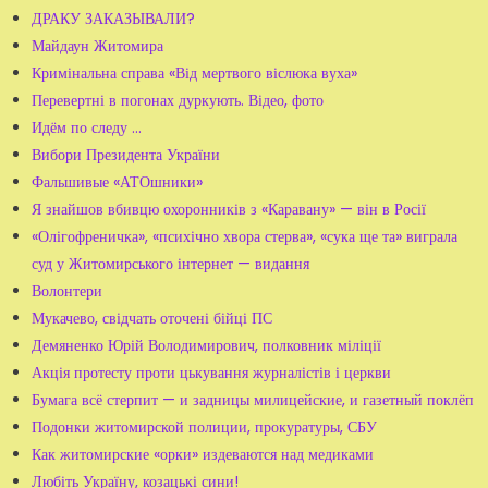
ДРАКУ ЗАКАЗЫВАЛИ?
Майдаун Житомира
Кримінальна справа «Від мертвого віслюка вуха»
Перевертні в погонах дуркують. Відео, фото
Идём по следу ...
Вибори Президента України
Фальшивые «АТОшники»
Я знайшов вбивцю охоронників з «Каравану» — він в Росії
«Олігофреничка», «психічно хвора стерва», «сука ще та» виграла
суд у Житомирського інтернет — видання
Волонтери
Мукачево, свідчать оточені бійці ПС
Демяненко Юрій Володимирович, полковник міліції
Акція протесту проти цькування журналістів і церкви
Бумага всё стерпит — и задницы милицейские, и газетный поклёп
Подонки житомирской полиции, прокуратуры, СБУ
Как житомирские «орки» издеваются над медиками
Любіть Україну, козацькі сини!