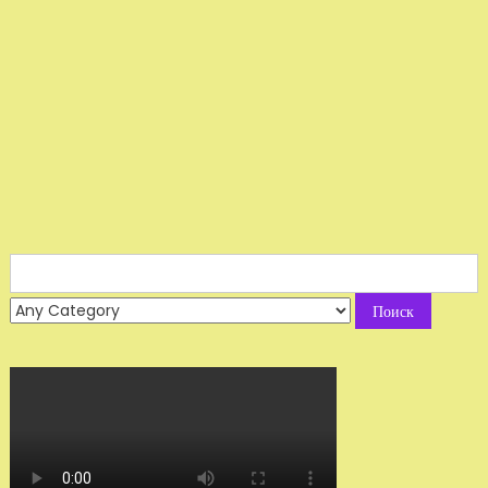
Search
for: