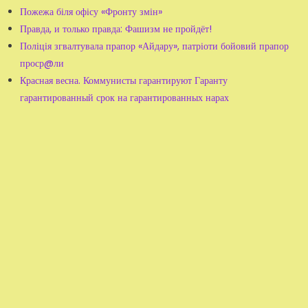
Пожежа біля офісу «Фронту змін»
Правда, и только правда: Фашизм не пройдёт!
Поліція згвалтувала прапор «Айдару», патріоти бойовий прапор
проср@ли
Красная весна. Коммунисты гарантируют Гаранту
гарантированный срок на гарантированных нарах