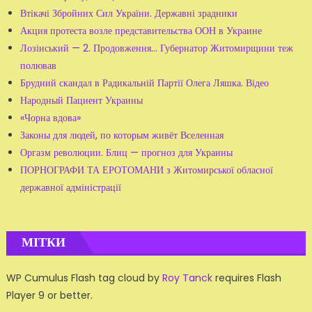
Втікачі Збройних Сил України. Державні зрадники
Акция протеста возле представительства ООН в Украине
Лозінський — 2. Продовження... Губернатор Житомирщини теж
полював
Брудний скандал в Радикальній Партії Олега Ляшка. Відео
Народный Пациент Украины
«Чорна вдова»
Законы для людей, по которым живёт Вселенная
Оргазм революции. Блиц — прогноз для Украины
ПОРНОГРАФИ ТА ЕРОТОМАНИ з Житомирської обласної
державної адміністрації
МІТКИ
WP Cumulus Flash tag cloud by
Roy Tanck
requires Flash
Player 9 or better.