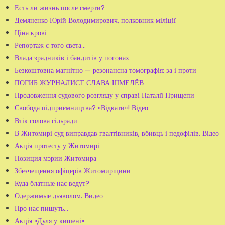
Есть ли жизнь после смерти?
Демяненко Юрій Володимирович, полковник міліції
Ціна крові
Репортаж с того света…
Влада зрадників і бандитів у погонах
Безкоштовна магнітно — резонансна томографія: за і проти
ПОГИБ ЖУРНАЛИСТ СЛАВА ШМЕЛЁВ
Продовження судового розгляду у справі Наталії Прищепи
Свобода підприємництва? «Відкати»! Відео
Втік голова сільради
В Житомирі суд виправдав гвалтівників, вбивць і педофілів. Відео
Акція протесту у Житомирі
Позиция мэрии Житомира
Збезчещення офіцерів Житомирщини
Куда блатные нас ведут?
Одержимые дьяволом. Видео
Про нас пишуть...
Акція «Дуля у кишені»