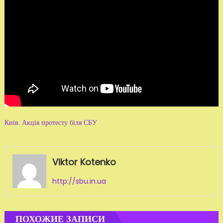
Киів. Акція протесту біля СБУ
Viktor Kotenko
http://sbu.in.ua
ПОХОЖИЕ ЗАПИСИ