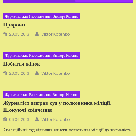
Журналистские Расследования Виктора Котенко
Пророки
Автор
Добавлено
20.05.2013
Viktor Kotenko
Журналистские Расследования Виктора Котенко
Побиття жінок
Автор
Добавлено
23.05.2013
Viktor Kotenko
Журналистские Расследования Виктора Котенко
Журналіст виграв суд у полковника міліції.
Шокуючі свідчення
Автор
Добавлено
06.06.2013
Viktor Kotenko
Апеляційний суд відхилив вимоги полковника міліції до журналіста.