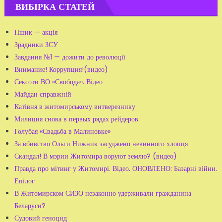
ВИБІРКА СТАТЕЙ
Пшик — акція
Зрадники ЗСУ
Завдання №1 — дожити до революції
Внимание! Коррупция!(видео)
Сексоти ВО «Свобода». Відео
Майдан справжній
Катівня в житомирському витверезнику
Милиция снова в первых рядах рейдеров
Голубая «Свадьба в Малиновке»
За вбивство Ольги Нижник засуджено невинного хлопця
Скандал! В мэрии Житомира воруют землю? (видео)
Правда про мітинг у Житомирі. Відео. ОНОВЛЕНО: Базарні війни.
Епілог
В Житомирском СИЗО незаконно удерживали гражданина
Беларуси?
Судовий геноцид