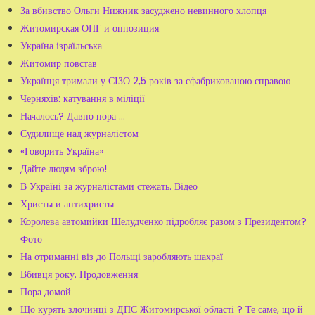
За вбивство Ольги Нижник засуджено невинного хлопця
Житомирская ОПГ и оппозиция
Україна ізраїльська
Житомир повстав
Українця тримали у СІЗО 2,5 років за сфабрикованою справою
Черняхів: катування в міліції
Началось? Давно пора …
Судилище над журналістом
«Говорить Україна»
Дайте людям зброю!
В Україні за журналістами стежать. Відео
Христы и антихристы
Королева автомийки Шелудченко підробляє разом з Президентом?
Фото
На отриманні віз до Польщі заробляють шахраї
Вбивця року. Продовження
Пора домой
Що курять злочинці з ДПС Житомирської області ? Те саме, що й