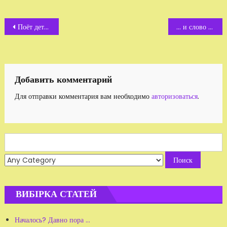
Навигация
Поёт детский евангельский хор Церкви Бога Живого, г. Житомир
... и слово было Бог
по
записям
Добавить комментарий
Для отправки комментария вам необходимо
авторизоваться
.
Search
for:
ВИБІРКА СТАТЕЙ
Началось? Давно пора …