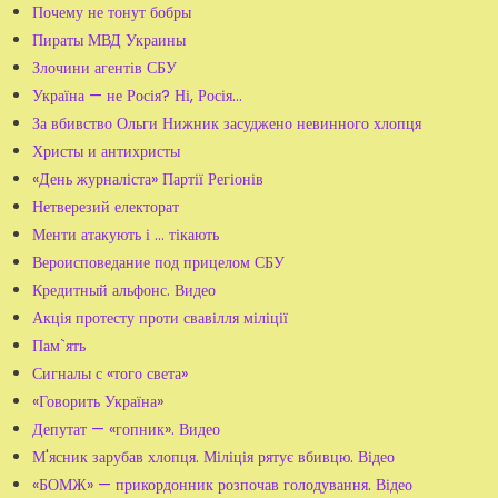
Почему не тонут бобры
Пираты МВД Украины
Злочини агентів СБУ
Україна — не Росія? Ні, Росія...
За вбивство Ольги Нижник засуджено невинного хлопця
Христы и антихристы
«День журналіста» Партії Регіонів
Нетверезий електорат
Менти атакують і ... тікають
Вероисповедание под прицелом СБУ
Кредитный альфонс. Видео
Акція протесту проти свавілля міліції
Пам`ять
Сигналы с «того света»
«Говорить Україна»
Депутат — «гопник». Видео
М'ясник зарубав хлопця. Міліція рятує вбивцю. Відео
«БОМЖ» — прикордонник розпочав голодування. Відео