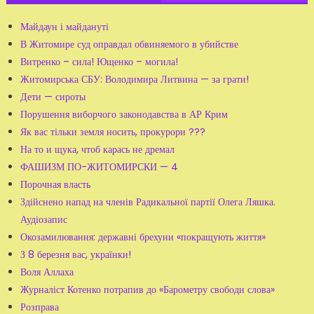
Майдаун і майдануті
В Житомире суд оправдал обвиняемого в убийстве
Витренко – сила! Ющенко – могила!
Житомирська СБУ: Володимира Литвина — за грати!
Дети — сироты
Порушення виборчого законодавства в АР Крим
Як вас тільки земля носить, прокурори ???
На то и щука, чтоб карась не дремал
ФАШИЗМ ПО-ЖИТОМИРСКИ — 4
Порочная власть
Здійснено напад на членів Радикальної партії Олега Ляшка.
Аудіозапис
Окозамилювання: державні брехуни «покращують життя»
З 8 березня вас, українки!
Воля Аллаха
Журналіст Котенко потрапив до «Барометру свободи слова»
Розправа