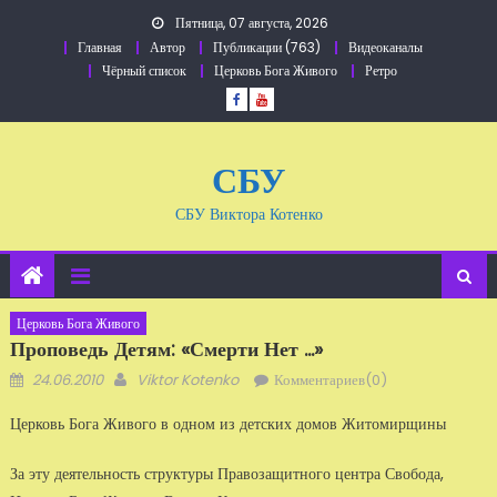
Перейти
Пятница, 07 августа, 2026
к
Главная
Автор
Публикации (763)
Видеоканалы
содержанию
Чёрный список
Церковь Бога Живого
Ретро
СБУ
СБУ Виктора Котенко
Церковь Бога Живого
Проповедь Детям: «Смерти Нет ...»
Добавлено
Автор
24.06.2010
Viktor Kotenko
Комментариев(0)
Церковь Бога Живого в одном из детских домов Житомирщины
За эту деятельность структуры Правозащитного центра Свобода,