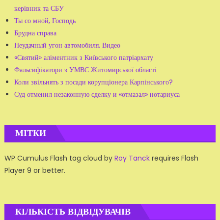
керівник та СБУ
Ты со мной, Господь
Брудна справа
Неудачный угон автомобиля. Видео
«Святий» аліментник з Київського патріархату
Фальсифікатори з УМВС Житомирської області
Коли звільнять з посади корупціонера Карпінського?
Суд отменил незаконную сделку и «отмазал» нотариуса
МІТКИ
WP Cumulus Flash tag cloud by
Roy Tanck
requires Flash
Player 9 or better.
КІЛЬКІСТЬ ВІДВІДУВАЧІВ