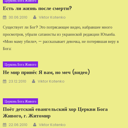
Церковь Бога Живого
Есть ли жизнь после смерти?
Автор
Добавлено
30.06.2010
Viktor Kotenko
Существует ли Бог? Это потрясающее видео, набравшее много
просмотров, убрали сатанисты из украинской редакции Ютьюба.
«Мою маму убили», — рассказывает девочка, не потерявшая веру в
Бога:
Церковь Бога Живого
Не мир принёс Я вам, но меч (видео)
Автор
Добавлено
23.12.2010
Viktor Kotenko
Церковь Бога Живого
Поёт детский евангельский хор Церкви Бога
Живого, г. Житомир
Автор
Добавлено
22.06.2010
Viktor Kotenko