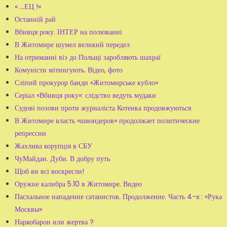
« ...ЕЦ !»
Останній рай
Вбивця року. ІНТЕР на полюванні
В Житомире шумел великий передел
На отриманні віз до Польщі заробляють шахраї
Комуністи мітингують. Відео, фото
Сліпий прокурор банди «Житомирське кубло»
Серіал «Вбивця року»: слідство ведуть мудаки
Судові позови проти журналіста Котенка продовжуються
В Житомире власть «швондеров» продолжает политические
репрессии
Жахлива корупція в СБУ
ЧуМайдан. Дуби. В добру путь
Щоб ви всі воскресли!
Оружие калибра 5.10 в Житомире. Видео
Пасхальное нападение сатанистов. Продолжение. Часть 4-я : «Рука
Москвы»
Наркобарон или жертва ?