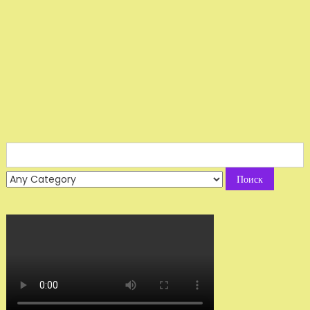
Search
for: