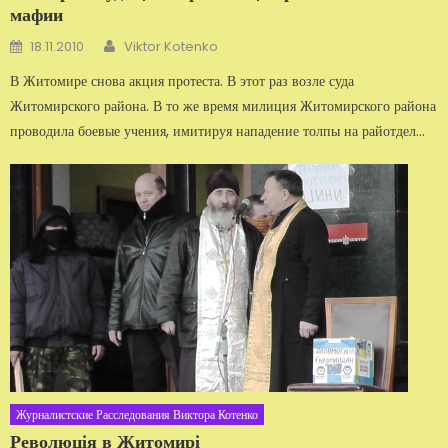
мафии
Автор
Добавлено
18.11.2010
Viktor Kotenko
В Житомире снова акция протеста. В этот раз возле суда
Житомирского района. В то же время милиция Житомирского района
проводила боевые учения, имитируя нападение толпы на райотдел...
Журналистские Расследования Виктора Котенко
Революція в Житомирі