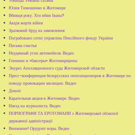
Убийцы. Реванш сатаны
Юлия Тимошенко в Житомире
Вбивця року. Хто вбив Івана?
Акція жертв війни
Зразковий бруд на замовлення
Пограбовано сотні управлінь Пенсійного фонду України
Письма счастья
Неудачный угон автомобиля. Видео
Гопники и «баксеры» Житомирщины
Энурез Апелляционного суда Житомирской области
Пресс-конференция белорусских оппозиционеров в Житомире по
поводу провокации милиции. Видео
Доноc
Карательная акция в Житомире. Видео
Наезд на журналиста. Видео
ПОРНОГРАФИ ТА ЕРОТОМАНИ з Житомирської обласної
державної адміністрації
Внимание! Орудуют воры. Видео