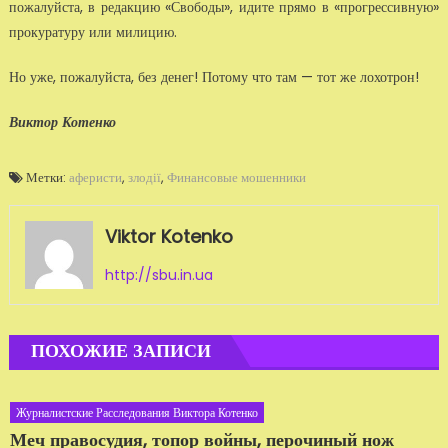
пожалуй­ста, в редакцию «Свободы», идите прямо в «прогрессивную»
прокура­туру или милицию.
Но уже, пожалуйста, без денег! Потому что там — тот же лохотрон!
Виктор Котенко
Метки:
аферисти
,
злодії
,
Финансовые мошенники
Viktor Kotenko
http://sbu.in.ua
ПОХОЖИЕ ЗАПИСИ
Журналистские Расследования Виктора Котенко
Меч правосудия, топор войны, перочиный нож