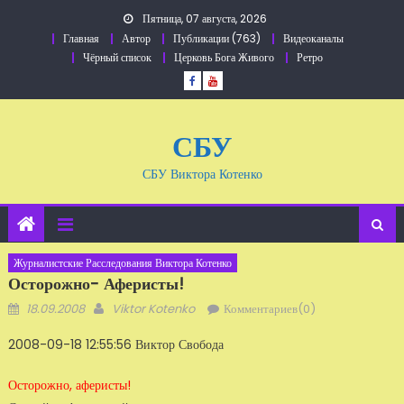
Перейти
Пятница, 07 августа, 2026
к
Главная
Автор
Публикации (763)
Видеоканалы
содержанию
Чёрный список
Церковь Бога Живого
Ретро
СБУ
СБУ Виктора Котенко
Журналистские Расследования Виктора Котенко
Осторожно- Аферисты!
Добавлено
Автор
18.09.2008
Viktor Kotenko
Комментариев(0)
2008-09-18 12:55:56 Виктор Свобода
Осторожно, аферисты!