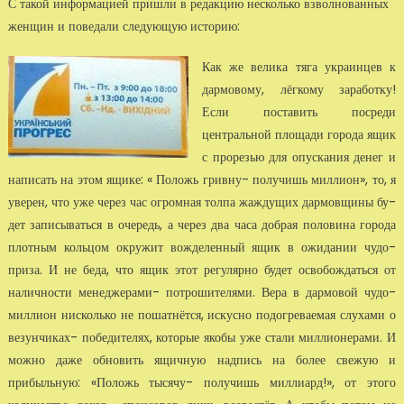
С такой информацией пришли в редак­цию несколько взволнованных
женщин и поведали следующую историю
:
Как же велика тяга украинцев к
дармо­вому, лёгкому заработку!
Если поставить посреди
центральной площади города ящик
с прорезью для опускания денег и
написать на этом ящике: « Положь гривну- получишь миллион», то, я
уверен, что уже через час огромная толпа жаждущих дармовщины бу­
дет записываться в очередь, а через два часа добрая половина города
плотным кольцом окружит вожделенный ящик в ожидании чудо-
приза. И не беда, что ящик этот регулярно будет освобождаться от
наличности менеджерами- потрошителями. Вера в дармовой чудо-
миллион нис­колько не пошатнётся, искусно подогреваемая слухами о
везунчиках- по­бедителях, которые якобы уже стали миллионерами. И
можно даже об­новить ящичную надпись на более свежую и
прибыльную: «Положь ты­сячу- получишь миллиард!», от этого