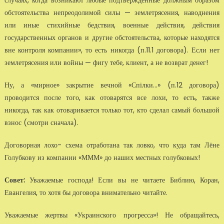
случаях, когда возникают любые подтверждённые должным образом
обстоятельства непреодолимой силы — землетрясения, наводнения
или иные стихийные бедствия, военные действия, действия
государственных органов и дру­гие обстоятельства, которые находятся
вне контроля компании», то есть никогда (п.11.1 договора). Если нет
землетрясения или войны — фи­гу тебе, клиент, а не возврат денег!
Ну, а «мирное» закрытие вечной «Спілки…» (п.12 договора)
проводится после того, как отоварятся все лохи, то есть, также
никогда, так как ото­варивается только тот, кто сделал самый большой
взнос (смотри сна­чала).
Договорная лохо- схема отработана так ловко, что куда там Лёне
Голуб­кову из компании «МММ» до наших местных голубковых!
Совет:
Уважаемые господа! Если вы не читаете Библию, Коран,
Евангелия, то хотя бы до­говора внимательно читайте.
Уважаемые жертвы «Украинского прогресса»! Не обращайтесь,