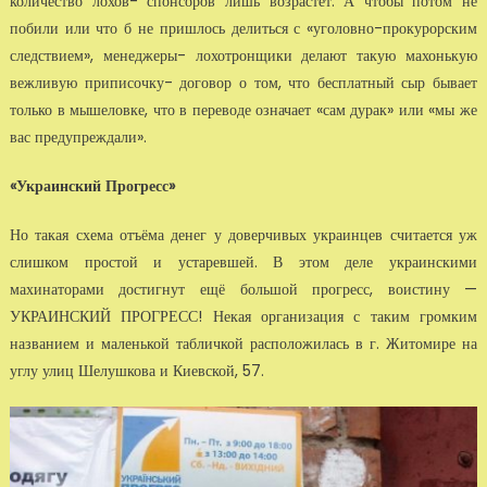
количество лохов- спонсоров лишь возрастёт. А чтобы потом не
побили или что б не пришлось делиться с «уголовно-прокурорским
следствием», менеджеры- лохотронщики де­лают такую махонькую
вежливую приписочку- договор о том, что бесп­латный сыр бывает
только в мышеловке, что в переводе означает «сам дурак» или «мы же
вас предупреждали».
«Украинский Прогресс»
Но такая схема отъёма денег у доверчивых украинцев считается уж
слиш­ком простой и устаревшей. В этом деле украинскими
махинаторами дос­тигнут ещё большой прогресс, воистину —
УКРАИНСКИЙ ПРОГРЕСС! Некая организация с таким громким
названием и маленькой табличкой распо­ложилась в г. Житомире на
углу улиц Шелушкова и Киевской, 57.