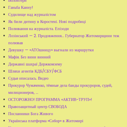
Волонтери
Ганьба Каину!
Судилище над журналістом
Як били дитину в Коростені. Нові подробиці
Полювання на журналіста. Епізоди
Лозінський — 2. Продовження... Губернатор Житомирщини теж
полював
Девушку — «АТОшницу» выгнали из маршрутки
Мафія. Без вини винний
Державні шахраї Держкомзему
Шляхи агентів КДБ/СБУ/ФСБ
Судья описалась. Видео
Прокурор Чумаченко, тёмные дела банды прокуроров, судей,
милиционеров, ...
ОСТОРОЖНО! ПРОГРАММА «АКТИВ-ТРУП»!
Правозащитный центр СВОБОДА
Посланники Бога Живого
Українська платформа «Собор» в Житомирі