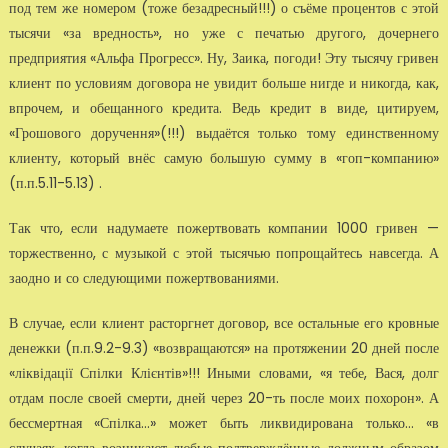
под тем же номером (тоже безадресный!!!) о съёме процентов с этой
тысячи «за вредность», но уже с печатью другого, дочернего
предприятия «Альфа Прогресс». Ну, Заика, погоди! Эту тысячу гривен
клиент по условиям договора не увидит боль­ше нигде и никогда, как,
впрочем, и обещанного кредита. Ведь кредит в виде, цитируем,
«Грошового доручення»(!!!) выдаётся только тому единственному
клиенту, который внёс самую большую сумму в «гоп-компанию»
(п.п.5.11-5.13) .
Так что, если надумаете пожертвовать компании 1000 гривен —
торжест­венно, с музыкой с этой тысячью попрощайтесь навсегда. А
заодно и со следующими пожертвованиями.
В случае, если клиент расторгнет договор, все остальные его кровные
де­нежки (п.п.9.2-9.3) «возвращаются» на протяжении 20 дней после
«ліквідації Спілки Клієнтів»!!! Иными словами, «я тебе, Вася, долг
отдам после своей смерти, дней через 20-ть после моих похорон». А
бессмер­тная «Спілка…» может быть ликвидирована только… «в