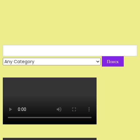
Search
for: