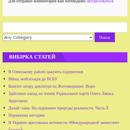
Для отправки комментария вам необходимо
авторизоваться
.
Search
for:
ВИБІРКА СТАТЕЙ
В Олевському районі цькують підприємця
Війна, мобілізація до НСБУ
Комітет опору диктатурі на Житомирщині. Відео
Здійснено напад на членів Радикальної партії Олега Ляшка.
Аудіозапис
Далай-лама. Исследование природы реальности. Часть 3
Поражение негодяев
В Украине арестованы активисты «Международной амнистии»
(видео)