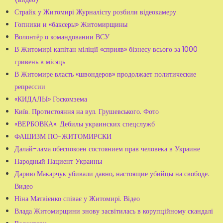
Страйк у Житомирі Журналісту розбили відеокамеру
Гопники и «баксеры» Житомирщины
Волонтёр о командовании ВСУ
В Житомирі капітан міліції «сприяв» бізнесу всього за 1000
гривень в місяць
В Житомире власть «швондеров» продолжает политические
репрессии
«КИДАЛЫ» Госкомзема
Київ. Протистояння на вул. Грушевського. Фото
«ВЕРБОВКА». Дебилы украинских спецслужб
ФАШИЗМ ПО-ЖИТОМИРСКИ
Далай-лама обеспокоен состоянием прав человека в Украине
Народный Пациент Украины
Дарию Макарчук убивали давно, настоящие убийцы на свободе.
Видео
Ніна Матвієнко співає у Житомирі. Відео
Влада Житомирщини знову засвітилась в корупційному скандалі