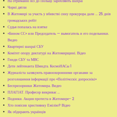
На отриманні віз до Польщі заробляють шахраї
Чорні дятли
В Житомирі за участь у вбивстві сину прокурора дали ... 25 днів
громадських робіт
Судья попалась на взятке
«Бином СС» или Председатель — вымогатель и его подельники.
Видео
Квартирні шахраї СБУ
Комітет опору диктатурі на Житомирщині. Відео
Гниди СБУ та МВС
Дети лейтенанта Шмидта. КосмоНАСы 1
Журналіста залякують правоохоронними органами за
розголошення інформації про «Політічєскіє допроснікі»
Беспризорники Житомира. Видео
ПЛАГІАТ. Професор викриває …
Подонки. Акция протеста в Житомире- 2
Хто повісив християнку Емілію? Відео
Як обдирають українців