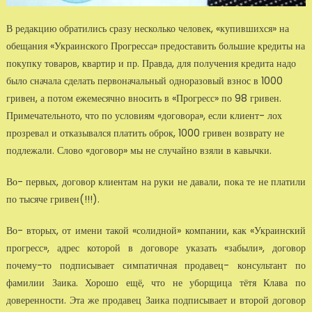
В редакцию обратились сразу несколько человек, «купившихся» на
обе­щания «Украинского Прогресса» предоставить большие кредиты на
по­купку товаров, квартир и пр. Правда, для получения кредита надо
было сначала сделать первоначальный одноразовый взнос в 1000
гривен, а потом ежемесячно вносить в «Прогресс» по 98 гривен.
Примечательно­то, что по условиям «договора», если клиент- лох
прозревал и отказывал­ся платить оброк, 1000 гривен возврату не
подлежали. Слово «договор» мы не случайно взяли в кавычки.
Во- первых, договор клиентам на руки не давали, пока те не платили
по тысяче гривен(!!!).
Во- вторых, от имени такой «солидной» компании, как «Украинский
прогресс», адрес которой в договоре указать «забыли», договор
почему-то подписывает симпатичная продавец- консультант по
фамилии Заика. Хорошо ещё, что не уборщица тётя Клава по
доверенности. Эта же про­давец Заика подписывает и второй договор