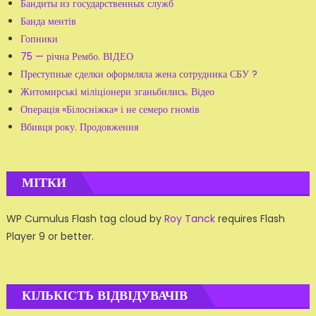
Бандиты из государственных служб
Банда ментів
Гопники
75 — річна Рембо. ВІДЕО
Преступные сделки оформляла жена сотрудника СБУ ?
Житомирські міліціонери зганьбились. Відео
Операція «Білосніжка» і не семеро гномів
Вбивця року. Продовження
МІТКИ
WP Cumulus Flash tag cloud by
Roy Tanck
requires Flash
Player 9 or better.
КІЛЬКІСТЬ ВІДВІДУВАЧІВ