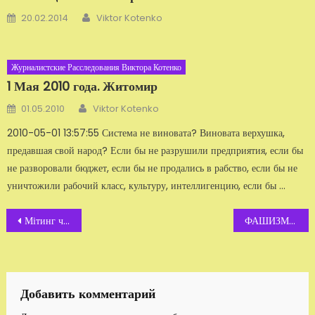
Автор
Добавлено
20.02.2014
Viktor Kotenko
Журналистские Расследования Виктора Котенко
1 Мая 2010 года. Житомир
Автор
Добавлено
01.05.2010
Viktor Kotenko
2010-05-01 13:57:55 Система не виновата? Виновата верхушка,
предавшая свой народ? Если бы не разрушили предприятия, если бы
не разворовали бюджет, если бы не продались в рабство, если бы не
уничтожили рабочий класс, куль­туру, интеллигенцию, если бы ...
Навигация
Мітинг чи комбінація?
ФАШИЗМ ПО-ЖИТОМИРСКИ
по
записям
Добавить комментарий