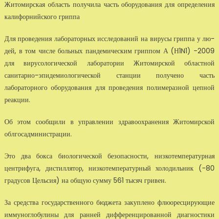
Житомирская область получила часть оборудования для определе­ния
калифорнийского гриппа
Для проведения лабораторных исследований на вирусы гриппа у лю­
дей, в том числе больных пандемическим гриппом А (Н1N1) -2009
для вирусологической лаборатории Житомирской областной
санитарно-эпи­демиологической станции получено часть
лабораторного оборудования для проведения полимеразной цепной
реакции.
Об этом сообщили в управлении здравоохранения Житомирской
облго­садминистрации.
Это два бокса биологической безопасности, низкотемпературная
центри­фуга, дистиллятор, низкотемпературный холодильник (-80
градусов Цельсия) на общую сумму 561 тысяч гривен.
За средства государственного бюджета закуплено флюоресцирующие
им­муноглобулины для ранней дифференцированной диагностики