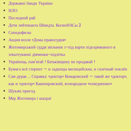
Державні банди України
НЛО
Последний рай
Дети лейтенанта Шмидта. КосмоНАСы 2
Сопедофилы
Акция возле «Дома правосудия»
Житомирський суддя звільнив з-під варти підозрюваного в
зґвалтуванні дівчинки-підлітка
Українець, пам'ятай ! Батьківщину не продавай !
Бумага всё стерпит — и задницы милицейские, и газетный поклёп
Сам дурак ... Справка: «доктор» Комаровский — такой же «доктор»,
как и «доктор» Кашпировский, всенародное «охмурялово»
Шукачі пригод
Мер Житомира і шахраї