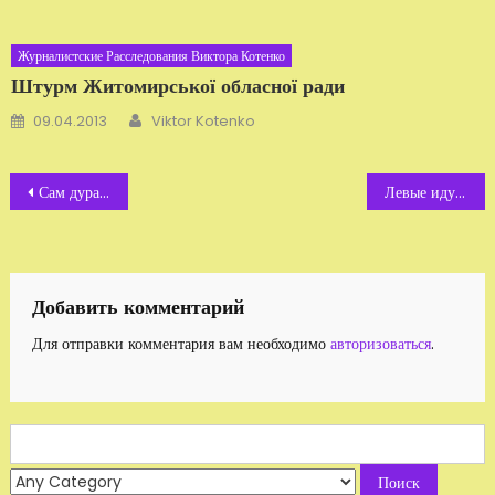
Журналистские Расследования Виктора Котенко
Штурм Житомирської обласної ради
Автор
Добавлено
09.04.2013
Viktor Kotenko
Навигация
Сам дурак ... Справка: «доктор» Комаровский — такой же «доктор», как и «доктор» Кашпировский, всенародное «охмурялово»
Левые идут
по
записям
Добавить комментарий
Для отправки комментария вам необходимо
авторизоваться
.
Search
for: