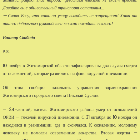
адми­нистрацию. Глас народа:- Дебилизм властей не знает предела.
Давайте еще общественный транспорт остановим...
— Слава Богу, что хоть на улицу выходить не запрещают! Хотя от
на­шего дебильного руководства можно ожидать всякого!
Виктор Свобода
P.S.
10 ноября в Житомирской области зафиксированы два случая смерти
от осложнений, которые развились на фоне вирусной пневмонии.
Об этом сообщил начальник управления здравоохранения
Житомирско­го городского совета Николай Суслик.
— 24-летний, житель Житомирского района умер от осложнений
ОРВИ — тяжелой вирусной пневмонии. С 31 октября до 10 ноября он
находился в реанимации, где и скончался. К сожалению, молодому
человеку не по­могли современные лекарства. Вторая жертва —