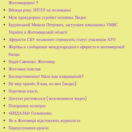
Житомирщині ?
Вбивця року. ІНТЕР на полюванні
Муж прокурорши угробил человека. Видео
Будзінський Микола Петрович, заступник начальника УМВС
України в Житомирській області
Аферисти СБУ незаконно отримують статус учасників АТО
Жертвы и сообщники международного афериста и житомирской
банды
Надія Савченко. Житомир
Житомир повстав
Богопротивники! Мало вам извращений?
Не мир принёс Я вам, но меч (видео)
Порочная власть
Депутат распоясался (эксклюзивное видео)
Позорники полиции
«КИДАЛЫ» Госкомзема
Як в Житомирі відстежують журналіста
Передозування кров’ю