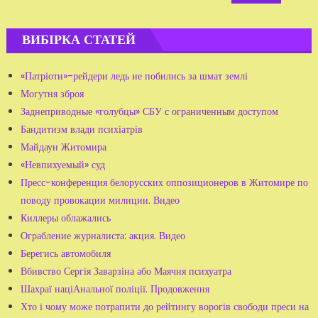
ВИБІРКА СТАТЕЙ
«Патріоти»-рейдери ледь не побились за шмат землі
Могутня зброя
Заднеприводные «голубцы» СБУ с ограниченным доступом
Бандитизм влади психіатрів
Майдаун Житомира
«Невпихуемый» суд
Пресс-конференция белорусских оппозиционеров в Житомире по
поводу провокации милиции. Видео
Киллеры облажались
Ограбление журналиста: акция. Видео
Берегись автомобиля
Вбивство Сергія Заварзіна або Маячня психуатра
Шахраї націАнальної поліції. Продовження
Хто і чому може потрапити до рейтингу ворогів свободи преси на