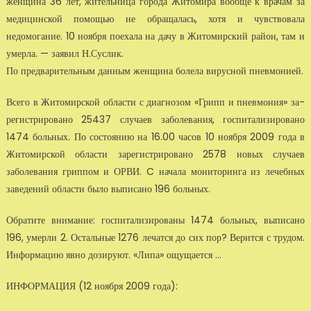
женщина 36 лет, житель­ница города Житомира вообще к врачам за
медицинской помощью не обращалась, хотя и чувствовала
недомогание. 10 ноября поехала на дачу в Житомирский район, там и
умерла. — заявил Н.Суслик.
По предварительным данным женщина болела вирусной пневмонией.
Всего в Житомирской области с диагнозом «Грипп и пневмония» за­
регистрировано 25437 случаев заболевания, госпитализировано
1474 больных. По состоянию на 16.00 часов 10 ноября 2009 года в
Житомирс­кой области зарегистрировано 2578 новых случаев
заболевания грип­пом и ОРВИ. C начала мониторинга из лечебных
заведений области бы­ло выписано 196 больных.
Обратите внимание: госпитализированы 1474 больных, выписано
196, умерли 2. Остальные 1276 лечатся до сих пор? Верится с трудом.
Ин­формацию явно дозируют. «Липа» ощущается …
ИНФОРМАЦИЯ (12 ноября 2009 года):