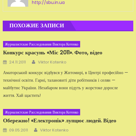
http://sbu.in.ua
ПОХОЖИЕ ЗАПИСИ
Журналистские Расследования Виктора Котенко
Конкурс красунь «Міс 2011». Фото, відео
Автор
Добавлено
24.11.2011
Viktor Kotenko
Аматорський конкурс відбувся у Житомирі, в Центрі професійно —
технічної освіти. Гарні, талановиті діти робітників і селян —
майбутнє України. Незабаром вони підуть у жорстоке доросле
життя. Хай щастить!
Журналистские Расследования Виктора Котенко
Обережно! «Електронік» лупцює людей. Відео
Автор
Добавлено
09.05.2011
Viktor Kotenko