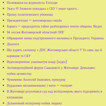
Полювання на журналіста. Епізоди
Увага !!! Зловили покидька з СБУ ! лише одного...
Прошу политического убежища
Президентсько — житомирська ганьба
Барыга — председатель тайно разбазаривал землю общины. Видео
14 сессия Житомирской областной ОПГ
Обращение мамы подстреленного мальчика к Президенту Украины
Диалоги
Що курять злочинці з ДПС Житомирської області ? Те саме, що й
керівник та СБУ
Відеозвернення: ультиматум владі (відео)
Антикорупційний форум Саакашвілі у Житомирі: Демальянс
побив активістку
Чумаченко Анатолій Іванович, прокурор
Вурдалаки міськвиконкому і мати — «зозуля»
В Житомирі розпочався суд над міліціонером, якого підозрюють в
катуваннях
Дільничний міліціонер побив людину