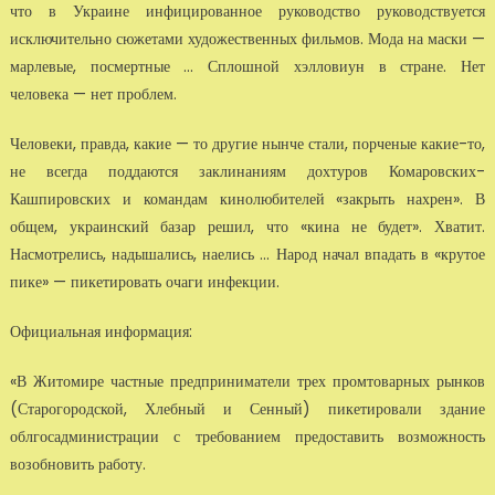
что в Украине ин­фицированное руководство руководствуется
исключительно сюжетами художественных фильмов. Мода на маски —
марлевые, посмертные ... Сплошной хэлловиун в стране. Нет
человека — нет проблем.
Человеки, правда, какие — то другие нынче стали, порченые какие-то,
не всегда поддаются заклинаниям дохтуров Комаровских-
Кашпировских и командам кинолюбителей «закрыть нахрен». В
общем, украинский базар решил, что «кина не будет». Хватит.
Насмотрелись, надышались, на­елись ... Народ начал впадать в «крутое
пике» — пикетировать очаги ин­фекции.
Официальная информация:
«В Житомире частные предприниматели трех промтоварных рынков
(Старогородской, Хлебный и Сенный) пикетировали здание
облгосад­министрации с требованием предоставить возможность
возобновить ра­боту.