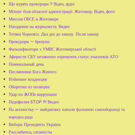
Що курять прокурори ? Відео, аудіо
Мітинг біля обласної адміністрації. Житомир. Відео, фото
Миссия ОБСЕ в Житомире
Нападение на журналиста. Видео
Тетяна Чорновіл. Два дні до замаху. Після замаху
Прокурори — брехуни
Фальсифікатори з УМВС Житомирської області
Аферисти СБУ незаконно отримують статус учасників АТО
Поминальный день
Посланники Бога Живого
Избиение младенцев
Оборотни из полиции
Удар по ЖОПе коррупции
Педофилия STOP !!! Видео
На активістку — майданівку напали фальшиві самооборонці та
народна рада
Вибори Президента України
Расслабьтесь, сатанисты