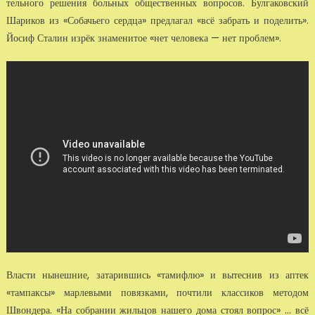
тельного решения больных общественных вопросов. Булгаковский
Ша­риков из «Собачьего сердца» предлагал «всё забрать и поделить».
Йосиф Сталин из­рёк знаменитое «нет человека — нет проблем».
Власти нынешние, затарившись «тамифлю» и вытеснив из аптек
«там­паксы» марлевыми повязками, почтили классиков методом
Швондера. «На собрании жильцов нашего дома стоял вопрос» ... всё