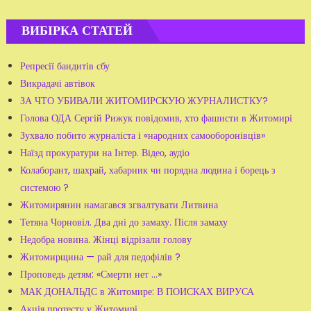
ВИБІРКА СТАТЕЙ
Репресії бандитів сбу
Викрадачі автівок
ЗА ЧТО УБИВАЛИ ЖИТОМИРСКУЮ ЖУРНАЛИСТКУ?
Голова ОДА Сергій Рижук повідомив, хто фашисти в Житомирі
Зухвало побито журналіста і «народних самооборонівців»
Наїзд прокуратури на Інтер. Відео, аудіо
Колаборант, шахрай, хабарник чи порядна людина і борець з
системою ?
Житомирянин намагався згвалтувати Литвина
Тетяна Чорновіл. Два дні до замаху. Після замаху
Недобра новина. Жінці відрізали голову
Житомирщина — рай для педофілів ?
Проповедь детям: «Смерти нет ...»
МАК ДОНАЛЬДС в Житомире: В ПОИСКАХ ВИРУСА
Акція протесту у Житомирі