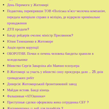
День Перемоги у Житомирі
Подактова, перевіривши ТОВ «Поліська м'ясо-молочна компанія»,
передала матеріали справи в міліцію, де відкрили кримінальне
провадження
ДТП продали?
Банду рейдерів очолює міністр Присяжнюк?
Юлия Тимошенко в Житомире
Акція проти корупції
ОБОРОТНИ. Почки и печень человека бандиты хранили в
холодильнике
Вбивство Сергія Заварзіна або Маячня психуатра
В Житомирі за участь у вбивстві сину прокурора дали ... 25 днів
громадських робіт
Диверсія: Житомирський бронетанковий завод
Майдан встояв. Банді кінець
Фальшивые «АТОшники»
Преступные сделки оформляла жена сотрудника СБУ ?
Житомирщина — рай для педофілів ?