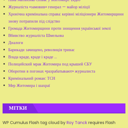
Журналіста «замовив» генерал — майор міліції
Хронічна кримінальна справа: керівні міліціонери Житомирщини
знову потрапили під слідство
Громада Житомирщини проти знищення української землі
Вбивство журналіста Шмельова
Диалоги
Барикади зачищено, революція триває
Влада краде, краде і краде ...
Полицейский мрак Житомира под крышей СБУ
Оборотни в погонах «разрабатывают» журналиста
Кримінальний роман: ТСН
Мер Житомира і шахраї
МІТКИ
WP Cumulus Flash tag cloud by
Roy Tanck
requires Flash