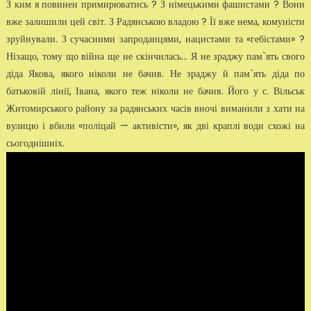
З ким я повинен примирюватись ? З німецькими фашистами ? Вони
вже залишили цей світ. З Радянською владою ? Її вже нема, комуністи
зруйнували. З сучасними запроданцями, нацистами та «гебістами» ?
Нізащо, тому що війна ще не скінчилась... Я не зраджу пам`ять свого
діда Якова, якого ніколи не бачив. Не зраджу й пам`ять діда по
батьковій лінії, Івана, якого теж ніколи не бачив. Його у с. Вільськ
Житомирського району за радянських часів вночі виманили з хати на
вулицю і вбили «поліцай — активісти», як дві краплі води схожі на
сьогоднішніх.