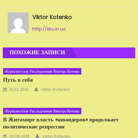
Viktor Kotenko
http://sbu.in.ua
ПОХОЖИЕ ЗАПИСИ
Журналистские Расследования Виктора Котенко
Путь в себя
Автор
Добавлено
01.02.2012
Viktor Kotenko
Журналистские Расследования Виктора Котенко
В Житомире власть «швондеров» продолжает
политические репрессии
Автор
Добавлено
30.08.2016
Viktor Kotenko