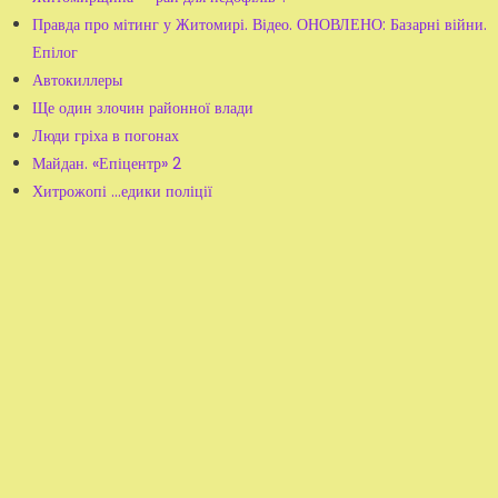
Правда про мітинг у Житомирі. Відео. ОНОВЛЕНО: Базарні війни.
Епілог
Автокиллеры
Ще один злочин районної влади
Люди гріха в погонах
Майдан. «Епіцентр» 2
Хитрожопі …едики поліції