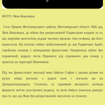
ФОТО: Яків Ковальчук
Село Пряжів Житомирського району Житомирської області. Мій дід,
Яків Ковальчук, до війни був репресований Радянською владою за те,
що, керуючи колгоспом, віддав частину врожаю тим селянам, які його
виростили. На початку війни мобілізований до лав Радянської Армії,
геройськи воював з німецькими фашистами. Наприкінці війни був
поранений, відразу після Перемоги від отриманих ран помер у
шпиталі на території Німеччини.
Під час фашистської окупації мою бабусю Софію з трьома дітьми на
руках німці вигнали з рідної хати і погнали аж на
Дніпропетровщину. Спочатку за сприяння місцевого поліцая
фашисти хотіли розстріляти родину, та коли бабуся показала довідку
про те, що дід Яків був репресований, виселили на чужину.