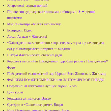
Хитрожопі …едики поліції
Поновлено суд над гвалтівниками і вбивцями 13 — річної
школярки
Мэр Житомира оболгал активистку
Бєспрєдєл. Відео
Арсен Аваков у Житомирі
«Олігофреничка», «психічно хвора стерва», «сука ще та» виграла
суд у Житомирського інтернет — видання
Штурм Житомирської обласної ради
Королева автомийки Шелудченко підробляє разом з Президентом?
Фото
Поёт детский евангельский хор Церкви Бога Живого, г. Житомир
ФАШИЗМ ПО-ЖИТОМИРСКИ или ЖИТОМИРСКОЕ ГНЕЗДО
Обережно! «Електронік» лупцює людей. Відео
Ціна крові
Конфликт активистов. Видео
Сумерки в «Солнечном доме». Видео
Ніна Матвієнко співає у Житомирі. Відео