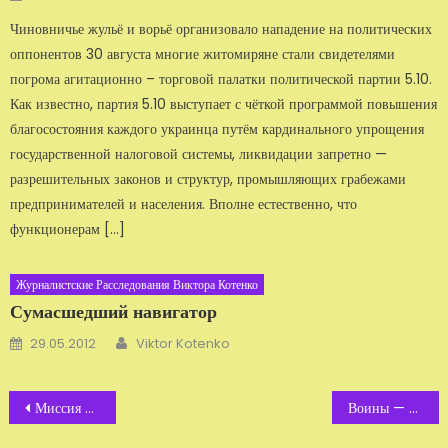
Чиновничье жульё и ворьё организовало нападение на политических
оппонентов 30 августа многие житомиряне стали свидетелями
погрома агитационно – торговой палатки политической партии 5.10.
Как известно, партия 5.10 выступает с чёткой программой повышения
благосостояния каждого украинца путём кардинального упрощения
государственной налоговой системы, ликвидации запретно —
разрешительных законов и структур, промышляющих грабежами
предпринимателей и населения. Вполне естественно, что
функционерам […]
Журналистские Расследования Виктора Котенко
Сумасшедший навигатор
Автор
Добавлено
29.05.2012
Viktor Kotenko
Навигация
Миссия ОБСЕ в Житомире
Воины — попрошайки. Видео