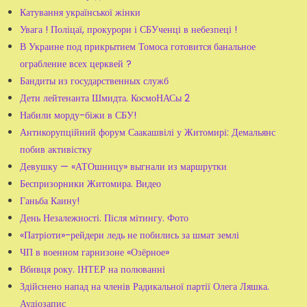
Катування української жінки
Увага ! Поліцаї, прокурори і СБУченці в небезпеці !
В Украине под прикрытием Томоса готовится банальное
ограбление всех церквей ?
Бандиты из государственных служб
Дети лейтенанта Шмидта. КосмоНАСы 2
Набили морду-біжи в СБУ!
Антикорупційний форум Саакашвілі у Житомирі: Демальянс
побив активістку
Девушку — «АТОшницу» выгнали из маршрутки
Беспризорники Житомира. Видео
Ганьба Каину!
День Незалежності. Після мітингу. Фото
«Патріоти»-рейдери ледь не побились за шмат землі
ЧП в военном гарнизоне «Озёрное»
Вбивця року. ІНТЕР на полюванні
Здійснено напад на членів Радикальної партії Олега Ляшка.
Аудіозапис