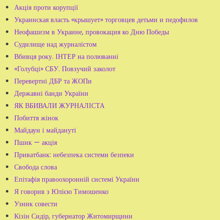
Акція проти корупції
Украинская власть «крышует» торговцев детьми и педофилов
Неофашизм в Украине, провокация ко Дню Победы
Судилище над журналістом
Вбивця року. ІНТЕР на полюванні
«Голубці» СБУ. Повзучий заколот
Перевертні ДБР та ЖОПи
Державні банди України
ЯК ВБИВАЛИ ЖУРНАЛІСТА
Побиття жінок
Майдаун і майдануті
Пшик — акція
Приватбанк: небезпека системи безпеки
Свобода слова
Епітафія правоохоронній системі України
Я говорив з Юлією Тимошенко
Узник совести
Кізін Сидір, губернатор Житомирщини