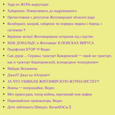
Удар по ЖОПе коррупции
Хабарники. Повертаючись до надрукованого
Протистояння з депутатом Житомирської обласної ради
Колаборант, шахрай, хабарник чи порядна людина і борець з
системою ?
Керівник міліції Житомирщини потрапив під слідство
МАК ДОНАЛЬДС в Житомире: В ПОИСКАХ ВИРУСА
Педофилия STOP !!! Видео
Сам дурак ... Справка: «доктор» Комаровский — такой же «доктор»,
как и «доктор» Кашпировский, всенародное «охмурялово»
Майдан Януковича
Джаз!!! Джаз на «Острові»!
ЗА ЧТО УБИВАЛИ ЖИТОМИРСКУЮ ЖУРНАЛИСТКУ?
Воины — попрошайки. Видео
Меч правосудия, топор войны, перочиный нож мафии
Первомайские провокаторы. Видео
Дети лейтенанта Шмидта. КосмоНАСы 2