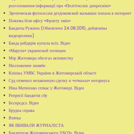
розголошення інформації про «Політічєскіє допроснікі»
Эротическая фотосессия детдомовской малышки попала в интернет
Пожежа біля офісу «Фронту змін»
Бандиты Ружина (Обновлено 24.08.2010, добавлены
видеоролики)
Банда рейдерів купила всіх. Відео
«Марухи» украинской полиции
Мэр Житомира оболгал активистку
Низложение знамён
Клініка УМВС України в Житомирській області
Суд отменил незаконную сделку и «отмазал» нотариуса
Ніна Матвієнко співає у Житомирі. Відео
Репресії бандитів сбу
Бєспрєдєл. Відео
Брудна справа
Взятка
ЯК ВБИВАЛИ ЖУРНАЛІСТА
Бандитизм Житомирського УБОЗу. Відео