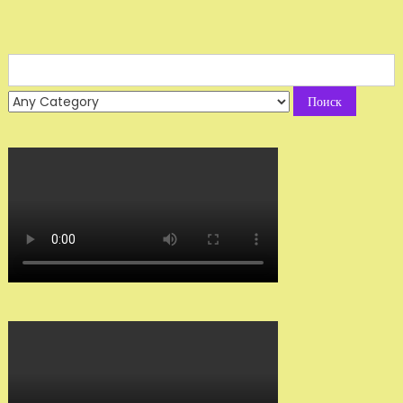
Search
for: