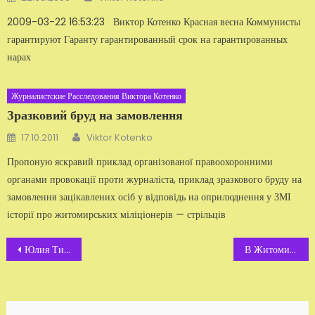
2009-03-22 16:53:23 Виктор Котенко Красная весна Коммунисты
гарантируют Гаранту гарантированный срок на гарантирован­ных
нарах
Журналистские Расследования Виктора Котенко
Зразковий бруд на замовлення
Автор
Добавлено
17.10.2011
Viktor Kotenko
Пропоную яскравий приклад організованої правоохоронними
органами провокації проти журналіста, приклад зразкового бруду на
замовлення зацікавлених осіб у відповідь на оприлюднення у ЗМІ
історії про житомирських міліціонерів — стрільців
Навигация
Юлия Тимошенко в Житомире
В Житомире торгуют институтами
по
записям