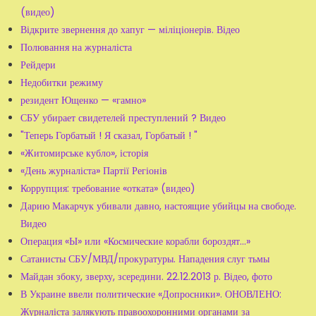
(видео)
Відкрите звернення до хапуг — міліціонерів. Відео
Полювання на журналіста
Рейдери
Недобитки режиму
резидент Ющенко — «гамно»
СБУ убирает свидетелей преступлений ? Видео
"Теперь Горбатый ! Я сказал, Горбатый ! "
«Житомирське кубло», історія
«День журналіста» Партії Регіонів
Коррупция: требование «отката» (видео)
Дарию Макарчук убивали давно, настоящие убийцы на свободе.
Видео
Операция «Ы» или «Космические корабли бороздят...»
Сатанисты СБУ/МВД/прокуратуры. Нападения слуг тьмы
Майдан збоку, зверху, зсередини. 22.12.2013 р. Відео, фото
В Украине ввели политические «Допросники». ОНОВЛЕНО:
Журналіста залякують правоохоронними органами за