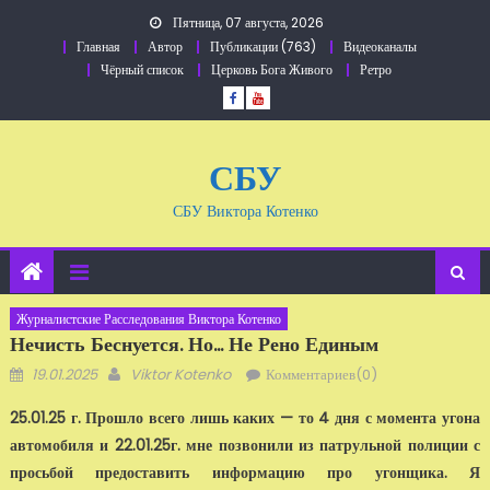
Перейти
Пятница, 07 августа, 2026
к
Главная
Автор
Публикации (763)
Видеоканалы
содержанию
Чёрный список
Церковь Бога Живого
Ретро
СБУ
СБУ Виктора Котенко
Журналистские Расследования Виктора Котенко
Нечисть Беснуется. Но... Не Рено Единым
Добавлено
Автор
19.01.2025
Viktor Kotenko
Комментариев(0)
25.01.25 г. Прошло всего лишь каких — то 4 дня с момента угона
автомобиля и 22.01.25г. мне позвонили из патрульной полиции с
просьбой предоставить информацию про угонщика. Я