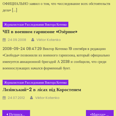
ОФИЦИАЛЬНО заявил о том, что «исследование всех обстоятельств
дела» […]
Журналистские Расследования Виктора Котенко
ЧП в военном гарнизоне «Озёрное»
Автор
Добавлено
24.09.2008
Viktor Kotenko
2008-09-24 08:47:29 Виктор Котенко 19 сентября в редакцию
«Свободы» позво­нили из военного гарнизона, который официально
именуется авиационной бри­гадой А 2038 и сообщили, что среди
воен­нослужащих начался форменный бунт.
Журналистские Расследования Виктора Котенко
Лозінський-2 в лісах під Коростенем
Автор
Добавлено
24.07.2012
Viktor Kotenko
Навигация
Путинская Житомирщина. Банда «Электрики СБУ»
«Марухи» украинской полиции