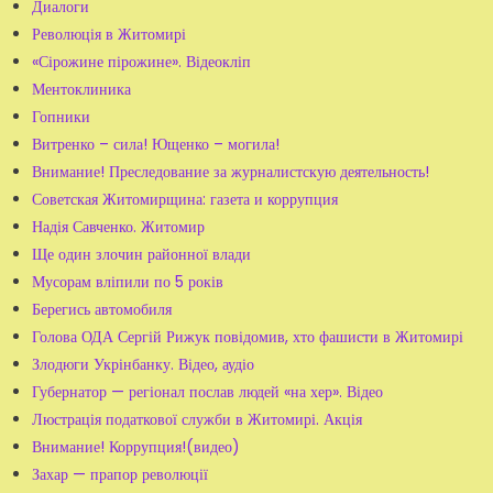
Диалоги
Революція в Житомирі
«Сірожине пірожине». Відеокліп
Ментоклиника
Гопники
Витренко – сила! Ющенко – могила!
Внимание! Преследование за журналистскую деятельность!
Советская Житомирщина: газета и коррупция
Надія Савченко. Житомир
Ще один злочин районної влади
Мусорам вліпили по 5 років
Берегись автомобиля
Голова ОДА Сергій Рижук повідомив, хто фашисти в Житомирі
Злодюги Укрінбанку. Відео, аудіо
Губернатор — регіонал послав людей «на хер». Відео
Люстрація податкової служби в Житомирі. Акція
Внимание! Коррупция!(видео)
Захар — прапор революції