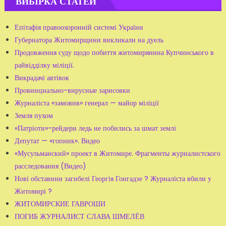
ВИБІРКА СТАТЕЙ
Епітафія правоохоронній системі України
Губернатора Житомирщини викликали на дуель
Продовження суду щодо побиття житомирянина Купчинського в
райвідділку міліції.
Викрадачі автівок
Провинциально-вирусные зарисовки
Журналіста «замовив» генерал — майор міліції
Земля пухом
«Патріоти»-рейдери ледь не побились за шмат землі
Депутат — «гопник». Видео
«Мусульманский» проект в Житомире. Фрагменты журналистского
расследования (Видео)
Нові обставини загибелі Георгія Гонгадзе ? Журналіста вбили у
Житомирі ?
ЖИТОМИРСКИЕ ГАВРОШИ
ПОГИБ ЖУРНАЛИСТ СЛАВА ШМЕЛЁВ