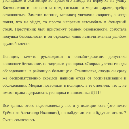
угонщиком в Житомире во время его выезда из переулка на улицу
Космонавтов и погнался за ним, сигналя и моргая фарами, требуя
остановиться. Заметив погоню, мерзавец увеличил скорость, а когда
понял, что не уйдёт, то просто направил автомобиль в фонарный
столб. Преступник был пристёгнут ремнём безопасности, сработала
подушка безопасности и он отделался лишь незначительным ушибом
грудной клетки.
Полиция, кем-то руководимая в онлайн-режиме, допустила
вопиющее беззаконие, не задержав угонщика. «Скорая» увезла его для
обследования в районную больницу с. Станишовка, откуда он сразу
же беспрепятственно скрылся, написав отказ от госпитализации и
обследования. Медики позвонили в полицию, а те ответили, что ... не
имеют права задерживать угонщика и виновника ДТП !
Все данные этого недочеловека у нас и у полиции есть (это некто
Ерёменко Александр Иванович), но найдут ли его и будут ли искать ?
Очень сомневаюсь...