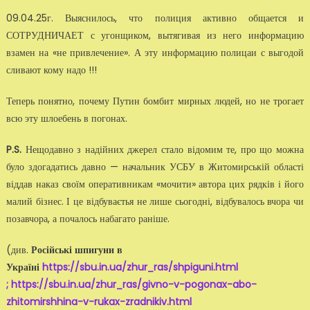
09.04.25г. Выяснилось, что полиция активно общается и
СОТРУДНИЧАЕТ с угонщиком, вытягивая из него информацию
взамен на «не привлечение». А эту информацию полицаи с выгодой
сливают кому надо !!!
Теперь понятно, почему Путин бомбит мирных людей, но не трогает
всю эту шлоебень в погонах.
P.S.
Нещодавно з надійних джерел стало відомим те, про що можна
було здогадатись давно — начальник УСБУ в Житомирській області
віддав наказ своїм оперативникам «мочити» автора цих рядків і його
малий бізнес. І це відбуваєтья не лише сьогодні, відбувалось вчора чи
позавчора, а почалось набагато раніше.
(див.
Російські шпигуни в
Україні
https://sbu.in.ua/zhur_ras/shpiguni.html
;
https://sbu.in.ua/zhur_ras/givno-v-pogonax-abo-
zhitomirshhina-v-rukax-zradnikiv.html