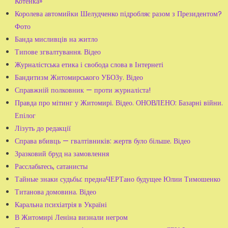
Котенка»
Королева автомийки Шелудченко підробляє разом з Президентом?
Фото
Банда мисливців на житло
Типове згвалтування. Відео
Журналістська етика і свобода слова в Інтернеті
Бандитизм Житомирського УБОЗу. Відео
Справжній полковник — проти журналіста!
Правда про мітинг у Житомирі. Відео. ОНОВЛЕНО: Базарні війни.
Епілог
Лізуть до редакції
Справа вбивць — гвалтівників: жертв було більше. Відео
Зразковий бруд на замовлення
Расслабьтесь, сатанисты
Тайные знаки судьбы: преднаЧЕРТано будущее Юлии Тимошенко
Титанова домовина. Відео
Каральна психіатрія в Україні
В Житомирі Леніна визнали негром