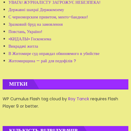
УВАГА! ЖУРНАЛІСТУ ЗАГРОЖУЄ НЕБЕЗПЕКА!
Державні шахраї Держкомзему
С черноморским приветом, менто-бандюки!
Зразковий бруд на замовлення
Повстань, Україно!
«КИДАЛЫ» Госкомзема
Викрадачі житла
В Житомире суд оправдал обвиняемого в убийстве
Житомирщина — рай для педофілів ?
МІТКИ
WP Cumulus Flash tag cloud by
Roy Tanck
requires Flash
Player 9 or better.
КІЛЬКІСТЬ ВІДВІДУВАЧІВ