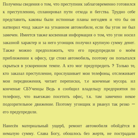
Получены сведения о том, что преступник заблаговременно готовился
к преступлению, спланировал пути отхода и бегства. Трудно себе
представить, каковы были истинные планы негодяев и что бы он
натворил «под заказ» на угнанном автомобиле, если бы угон не был
замечен. Имеется также косвенная информация о том, что угон носил
заказной характер и за него угонщик получил крупную сумму денег.
Также можно предположить, что его предупредили о моём
приближении к офису, где стоял автомобиль, поэтому он попытался
скрыться в ускоренном темпе. А кто мог предупредить ? Только те,
кто заказал преступление, прослушивает мои телефоны, отслеживает
мои передвижения, читает переписки, т.е конченые мусора. ил
конченые СБУченцы Ведь я сообщил владельцу предприятия по
телефону, что выезжаю посетить офис, т.к. там замечено некое
подозрительное движение. Поэтому угонщик и рванул так резко —
его предупредили.
Нанесён материальный ущерб, ремонт автомобиля обойдётся в
немалую сумму. Слава Богу, обошлось без жертв, не пострадали