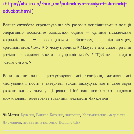
;
https://sbu.in.ua/zhur_ras/putinskaya-rossiya-i-ukrainskij-
advokat.html
)
Велике службове угруповування сбу разом з поплічниками з поліції
оперативно посиленно займається одним — єдиним незалежним
журналістом — розслідувачем, блогером, підприємцем,
християнином. Чому ? У чому причина ? Мабуть з цієї самої причині
росіяни не кидають ракети на управління сбу ? Щоб не зашкодити
«своїм», еге ж ?
Вони ж не лише прослуховують мої телефони, читають мої
листування і пости в інтернеті, всюди паскудять, але й саме зараз
уважно вдивляються у ці рядки. Щоб вам повилазило, падлюки
корумповані, перевертні і зрадники, медалісти Януковича
Метки:
Бунечко
,
Виктор Котенко
,
житомир
,
Компаниченко
,
медалісти
Януковича
,
первертні в погонах
,
Поліція
,
СБУ