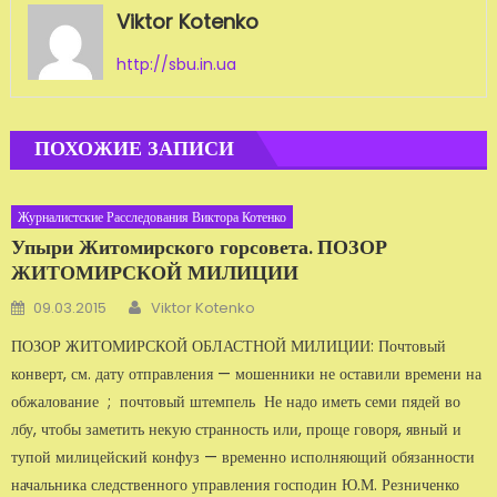
Viktor Kotenko
http://sbu.in.ua
ПОХОЖИЕ ЗАПИСИ
Журналистские Расследования Виктора Котенко
Упыри Житомирского горсовета. ПОЗОР
ЖИТОМИРСКОЙ МИЛИЦИИ
Автор
Добавлено
09.03.2015
Viktor Kotenko
ПОЗОР ЖИТОМИРСКОЙ ОБЛАСТНОЙ МИЛИЦИИ: Почтовый
конверт, см. дату отправления — мошенники не оставили времени на
обжалование ; почтовый штемпель Не надо иметь семи пядей во
лбу, чтобы заметить некую странность или, проще говоря, явный и
тупой милицейский конфуз — временно исполняющий обязанности
начальника следственного управления господин Ю.М. Резниченко