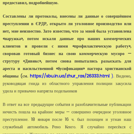
предоставил, подробнейшую.
Составлены ли протоколы, внесены ли данные о совершённом
преступлении в ЄРДР, открыто ли уголовное производство или
нет, мне неизвестно. Зато известно, что за мной была установлена
«наружка», потом искали данные про наших коммерческих
клиентов и провели с ними «профилактическую работу»,
своровав готовый бизнес на свою коммерческую мусоро —
струтуру «Дивикс», потом снова попытались разыскать для
ареста и насильственной «бусификации» пастора христианской
общины (см.
https://sbu.in.ua/zhur_ras/26333.html
).
Видимо,
руководящая гнида из областного управления полиции закусила
удила и привычно напрягла подельников
В ответ на все предыдущие события и разоблачительные публикации
нечисть пошла на крайние меры — совершено очередное уголовное
преступление. 18 января после 16 ч. был похищен и угнан наш
служебный автомобиль Рено Кенго. Я случайно пересёкся с