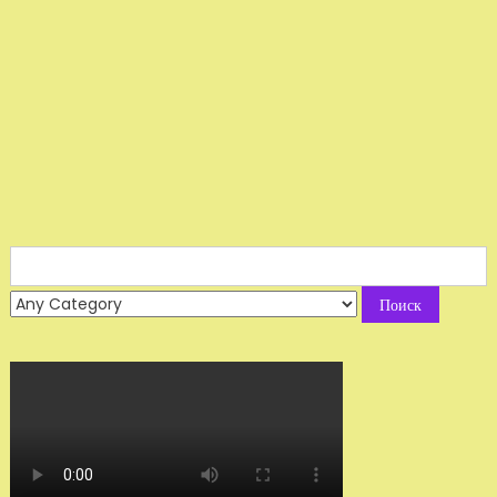
Search
for: