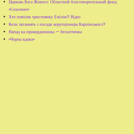
Церковь Бога Живого: Областной благотворительный фонд
«Спасение»
Хто повісив християнку Емілію? Відео
Коли звільнять з посади корупціонера Карпінського?
Напад на прикордонника — безхатченка
«Чорна вдова»