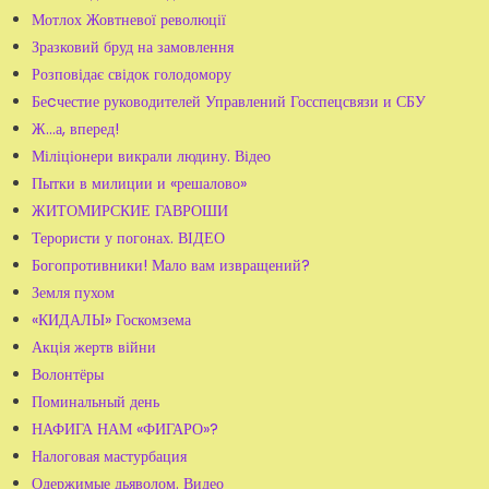
Мотлох Жовтневої революції
Зразковий бруд на замовлення
Розповідає свідок голодомору
Беcчестие руководителей Управлений Госспецсвязи и СБУ
Ж...а, вперед!
Міліціонери викрали людину. Відео
Пытки в милиции и «решалово»
ЖИТОМИРСКИЕ ГАВРОШИ
Терористи у погонах. ВІДЕО
Богопротивники! Мало вам извращений?
Земля пухом
«КИДАЛЫ» Госкомзема
Акція жертв війни
Волонтёры
Поминальный день
НАФИГА НАМ «ФИГАРО»?
Налоговая мастурбация
Одержимые дьяволом. Видео