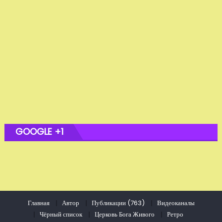
GOOGLE +1
Главная
Автор
Публикации (763)
Видеоканалы
Чёрный список
Церковь Бога Живого
Ретро