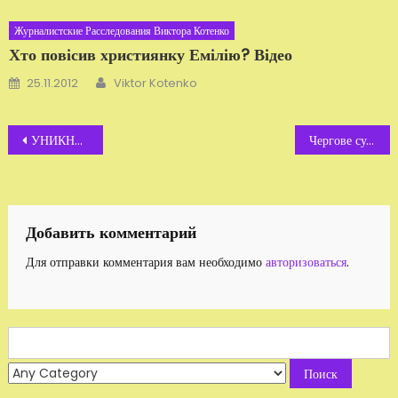
Журналистские Расследования Виктора Котенко
Хто повісив християнку Емілію? Відео
Автор
Добавлено
25.11.2012
Viktor Kotenko
Навигация
УНИКНЕННЯ СТЕЖЕННЯ. Інструкція
Чергове судове засідання із циклу «Міліція проти журналіста Котенка»
по
записям
Добавить комментарий
Для отправки комментария вам необходимо
авторизоваться
.
Search
for: