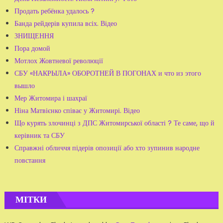
Продать ребёнка удалось ?
Банда рейдерів купила всіх. Відео
ЗНИЩЕННЯ
Пора домой
Мотлох Жовтневої революції
СБУ «НАКРЫЛА» ОБОРОТНЕЙ В ПОГОНАХ и что из этого
вышло
Мер Житомира і шахраї
Ніна Матвієнко співає у Житомирі. Відео
Що курять злочинці з ДПС Житомирської області ? Те саме, що й
керівник та СБУ
Справжні обличчя підерів опозиції або хто зупинив народне
повстання
МІТКИ