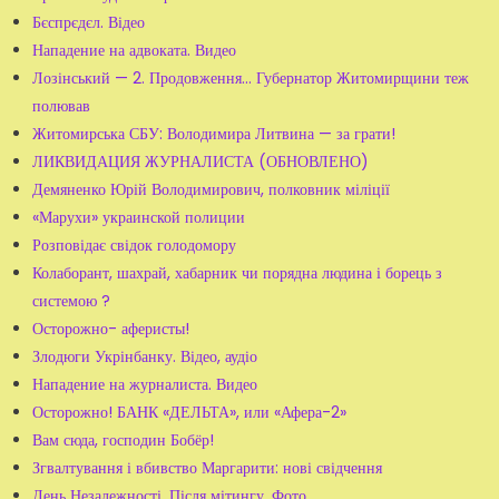
Бєспрєдєл. Відео
Нападение на адвоката. Видео
Лозінський — 2. Продовження... Губернатор Житомирщини теж
полював
Житомирська СБУ: Володимира Литвина — за грати!
ЛИКВИДАЦИЯ ЖУРНАЛИСТА (ОБНОВЛЕНО)
Демяненко Юрій Володимирович, полковник міліції
«Марухи» украинской полиции
Розповідає свідок голодомору
Колаборант, шахрай, хабарник чи порядна людина і борець з
системою ?
Осторожно- аферисты!
Злодюги Укрінбанку. Відео, аудіо
Нападение на журналиста. Видео
Осторожно! БАНК «ДЕЛЬТА», или «Афера-2»
Вам сюда, господин Бобёр!
Згвалтування і вбивство Маргарити: нові свідчення
День Незалежності. Після мітингу. Фото