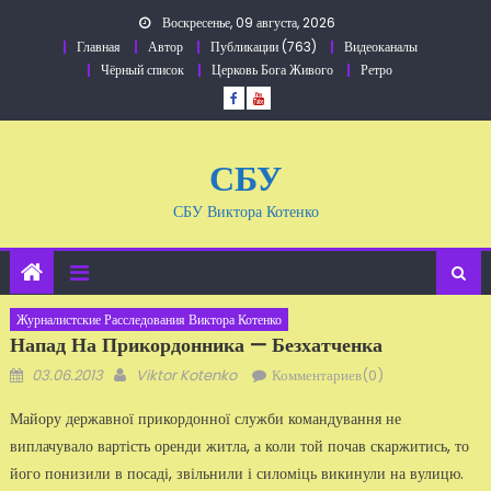
Перейти
Воскресенье, 09 августа, 2026
к
Главная
Автор
Публикации (763)
Видеоканалы
содержанию
Чёрный список
Церковь Бога Живого
Ретро
СБУ
СБУ Виктора Котенко
Журналистские Расследования Виктора Котенко
Напад На Прикордонника — Безхатченка
Добавлено
Автор
03.06.2013
Viktor Kotenko
Комментариев(0)
Майору державної прикордонної служби командування не
виплачувало вартість оренди житла, а коли той почав скаржитись, то
його понизили в посаді, звільнили і силоміць викинули на вулицю.