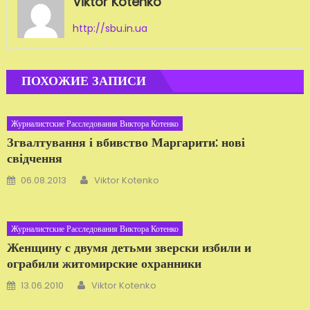
Viktor Kotenko
http://sbu.in.ua
ПОХОЖИЕ ЗАПИСИ
Журналистские Расследования Виктора Котенко
Згвалтування і вбивство Маргарити: нові
свідчення
Автор
Добавлено
06.08.2013
Viktor Kotenko
Журналистские Расследования Виктора Котенко
Женщину с двумя детьми зверски избили и
ограбили житомирские охранники
Автор
Добавлено
13.06.2010
Viktor Kotenko