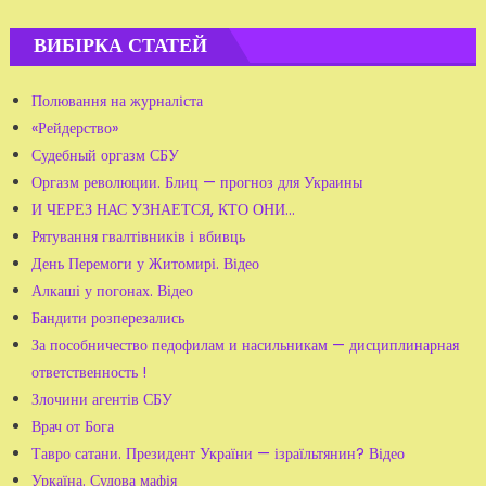
ВИБІРКА СТАТЕЙ
Полювання на журналіста
«Рейдерство»
Судебный оргазм СБУ
Оргазм революции. Блиц — прогноз для Украины
И ЧЕРЕЗ НАС УЗНАЕТСЯ, КТО ОНИ…
Рятування гвалтівників і вбивць
День Перемоги у Житомирі. Відео
Алкаші у погонах. Відео
Бандити розперезались
За пособничество педофилам и насильникам — дисциплинарная
ответственность !
Злочини агентів СБУ
Врач от Бога
Тавро сатани. Президент України — ізраїльтянин? Відео
Уркаїна. Судова мафія