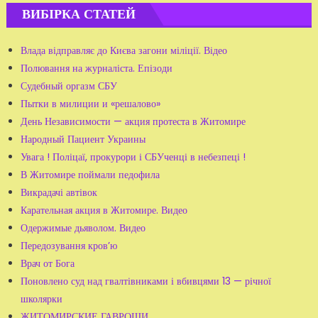
ВИБІРКА СТАТЕЙ
Влада відправляє до Києва загони міліції. Відео
Полювання на журналіста. Епізоди
Судебный оргазм СБУ
Пытки в милиции и «решалово»
День Независимости — акция протеста в Житомире
Народный Пациент Украины
Увага ! Поліцаї, прокурори і СБУченці в небезпеці !
В Житомире поймали педофила
Викрадачі автівок
Карательная акция в Житомире. Видео
Одержимые дьяволом. Видео
Передозування кров’ю
Врач от Бога
Поновлено суд над гвалтівниками і вбивцями 13 — річної
школярки
ЖИТОМИРСКИЕ ГАВРОШИ