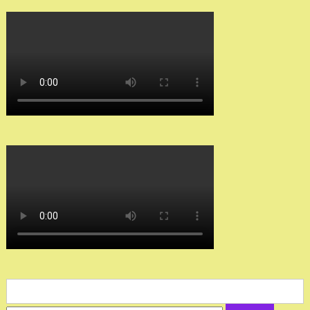
Search
for: