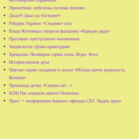
Приватбанк: небезпека системи безпеки
Джаз!!! Джаз на «Острові»!
Рейдери України. «Сходняк» села
Влада Житомира створила фальшиву «Народну раду»
Пресечено преступление чиновников
Акция возле «Дома правосудия»
Хрещатик. Незабаром гаряча осінь. Відео. Фото
История воинов духа
Чергове судове засідання із циклу «Міліція проти журналіста
Котенка»
Проповедь детям: «Смерти нет ...»
SOS! Нас атакують менти! Оновлено
Пресс — конференция бывшего офицера СБУ. Видео, аудио