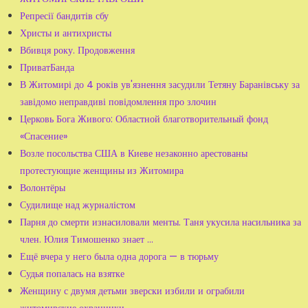
Репресії бандитів сбу
Христы и антихристы
Вбивця року. Продовження
ПриватБанда
В Житомирі до 4 років ув'язнення засудили Тетяну Баранівську за
завідомо неправдиві повідомлення про злочин
Церковь Бога Живого: Областной благотворительный фонд
«Спасение»
Возле посольства США в Киеве незаконно арестованы
протестующие женщины из Житомира
Волонтёры
Судилище над журналістом
Парня до смерти изнасиловали менты. Таня укусила насильника за
член. Юлия Тимошенко знает ...
Ещё вчера у него была одна дорога — в тюрьму
Судья попалась на взятке
Женщину с двумя детьми зверски избили и ограбили
житомирские охранники