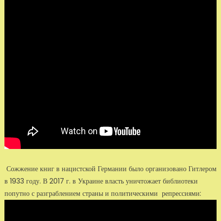
Сожжение книг в нацистской Германии было организовано Гитлером
в 1933 году. В 2017 г. в Украине власть уничтожает библиотеки
попутно с разграблением страны и политическими репрессиями: