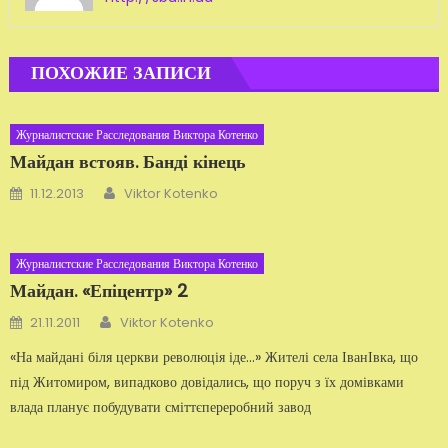
ПОХОЖИЕ ЗАПИСИ
Журналистские Расследования Виктора Котенко
Майдан встояв. Банді кінець
Автор
Добавлено
11.12.2013
Viktor Kotenko
Журналистские Расследования Виктора Котенко
Майдан. «Епіцентр» 2
Автор
Добавлено
21.11.2011
Viktor Kotenko
«На майдані біля церкви революція іде...» Жителі села ІванІвка, що
під Житомиром, випадково довідались, що поруч з їх домівками
влада планує побудувати сміттєпереробний завод