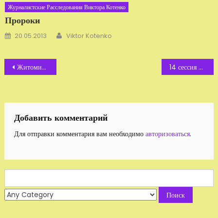
Журналистские Расследования Виктора Котенко
Пророки
Автор
Добавлено
20.05.2013
Viktor Kotenko
Навигация
Житомир — за импичмент президенту Украины
14 сессия Житомирской областной ОПГ
по
записям
Добавить комментарий
Для отправки комментария вам необходимо
авторизоваться
.
Search
for: