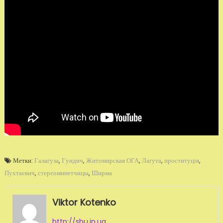
Метки:
Галагуза
,
Гундич
,
Житомирская ОГА
,
Лагута
,
проституція
,
Пухтаевич
,
стереоминетчицы
,
Ширма
Viktor Kotenko
http://sbu.in.ua