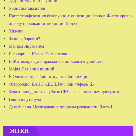
Удар по ЖОПе коррупции
Убийства таксистов
Пресс-конференция белорусских оппозиционеров в Житомире по
поводу провокации милиции. Видео
Хижаки
За що я боровся?
Майдан Януковича
Я говорив з Юлією Тимошенко
В Житомире суд оправдал обвиняемого в убийстве
Мафія. Без вини винний
В Олевському районі цькують підприємця
Осторожно! БАНК «ДЕЛЬТА», или «Афера-2»
Заднеприводные «голубцы» СБУ с ограниченным доступом
Говно не утонуло
Далай-лама. Исследование природы реальности. Часть 1
МІТКИ