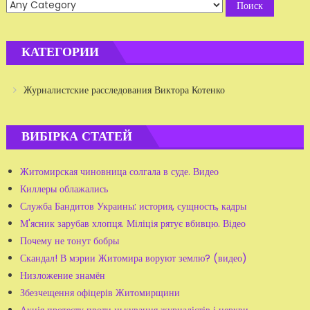
КАТЕГОРИИ
Журналистские расследования Виктора Котенко
ВИБІРКА СТАТЕЙ
Житомирская чиновница солгала в суде. Видео
Киллеры облажались
Служба Бандитов Украины: история, сущность, кадры
М'ясник зарубав хлопця. Міліція рятує вбивцю. Відео
Почему не тонут бобры
Скандал! В мэрии Житомира воруют землю? (видео)
Низложение знамён
Збезчещення офіцерів Житомирщини
Акція протесту проти цькування журналістів і церкви