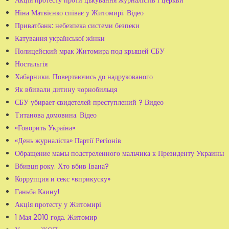
Ніна Матвієнко співає у Житомирі. Відео
Приватбанк: небезпека системи безпеки
Катування української жінки
Полицейский мрак Житомира под крышей СБУ
Ностальгія
Хабарники. Повертаючись до надрукованого
Як вбивали дитину чорнобильця
СБУ убирает свидетелей преступлений ? Видео
Титанова домовина. Відео
«Говорить Україна»
«День журналіста» Партії Регіонів
Обращение мамы подстреленного мальчика к Президенту Украины
Вбивця року. Хто вбив Івана?
Коррупция и секс «вприкуску»
Ганьба Каину!
Акція протесту у Житомирі
1 Мая 2010 года. Житомир