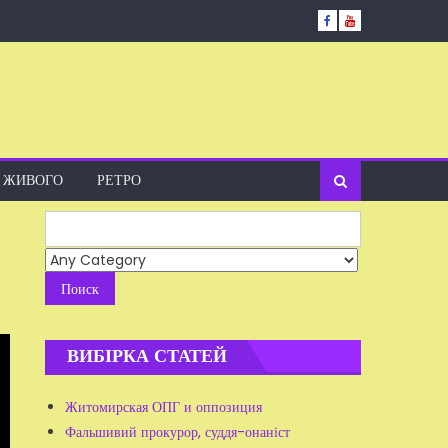
А ЖИВОГО
РЕТРО
Search
for:
ВИБІРКА СТАТЕЙ
Житомирская ОПГ и оппозиция
Фальшивий прокурор, суддя-онаніст