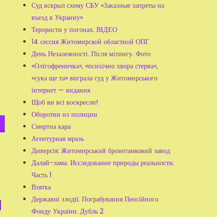
Суд вскрыл схему СБУ «Заказные запреты на
въезд в Украину»
Терористи у погонах. ВІДЕО
14 сессия Житомирской областной ОПГ
День Незалежності. Після мітингу. Фото
«Олігофреничка», «психічно хвора стерва»,
«сука ще та» виграла суд у Житомирського
інтернет — видання
Щоб ви всі воскресли!
Оборотни из полиции
Смертна кара
Агентурная мразь
Диверсія: Житомирський бронетанковий завод
Далай-лама. Исследование природы реальности.
Часть 1
Взятка
Державні злодії. Пограбування Пенсійного
Фонду України. Дубль 2