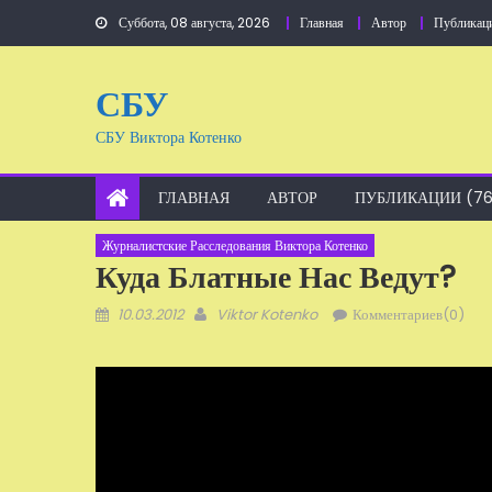
Перейти
Суббота, 08 августа, 2026
Главная
Автор
Публикац
к
содержанию
СБУ
СБУ Виктора Котенко
ГЛАВНАЯ
АВТОР
ПУБЛИКАЦИИ (76
Журналистские Расследования Виктора Котенко
Куда Блатные Нас Ведут?
Добавлено
Автор
10.03.2012
Viktor Kotenko
Комментариев(0)