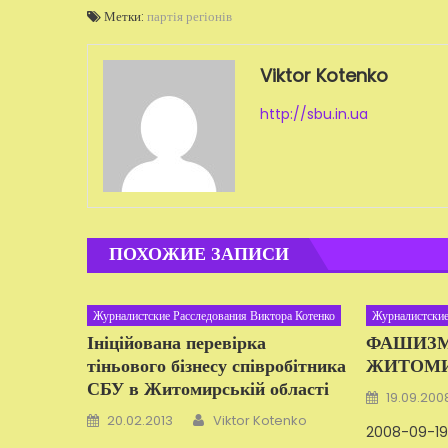
Метки:
партія регіонів
Viktor Kotenko
http://sbu.in.ua
ПОХОЖИЕ ЗАПИСИ
Журналистские Расследования Виктора Котенко
Журналистские
Ініційована перевірка
ФАШИЗМ
тіньового бізнесу співробітника
ЖИТОМ
СБУ в Житомирській області
Добавлено
19.09.200
Автор
Добавлено
20.02.2013
Viktor Kotenko
2008-09-19 