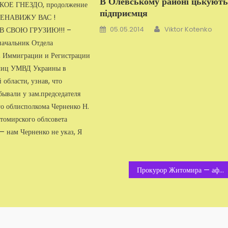
В Олевському районі цькуют
Е ГНЕЗДО, продол­жение
підприємця
«НЕНАВИЖУ ВАС !
Автор
Добавлено
05.05.2014
Viktor Kotenko
 СВОЮ ГРУЗИЮ!!! –
а­чальник Отдела
, Иммигра­ции и Регистрации
лиц УМВД Украины в
об­ласти, узнав, что
ывали у зам.председателя
о облисполкома Черненко Н.
томирского облсовета
— нам Черненко не указ, Я
Прокурор Житомира — аферист?