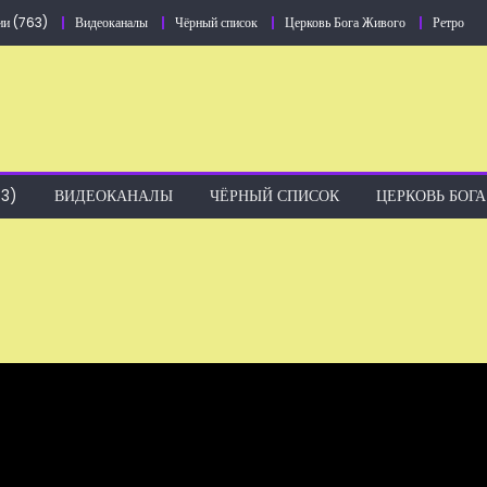
ии (763)
Видеоканалы
Чёрный список
Церковь Бога Живого
Ретро
3)
ВИДЕОКАНАЛЫ
ЧЁРНЫЙ СПИСОК
ЦЕРКОВЬ БОГ