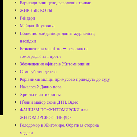
Барикади зачищено, революція триває
ЖИРНЫЕ КОТЫ
Рейдери
Майдан Януковича
Вбивство майданівця, допит журналіста,
наслідки
Безкоштовна магнітно — резонансна
томографія: за і проти
Збезчещення офіцерів Житомирщини
Самогубство дерева
Керівників міліції примусово приведуть до суду
Началось? Давно пора …
Христы и антихристы
П'яний майор скоїв ДТП. Відео
ФАШИЗМ ПО-ЖИТОМИРСКИ или
ЖИТОМИРСКОЕ ГНЕЗДО
Голодомор в Житомире. Обратная сторона
медали