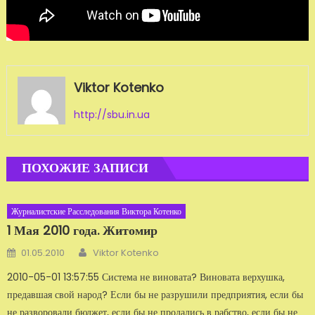
Viktor Kotenko
http://sbu.in.ua
ПОХОЖИЕ ЗАПИСИ
Журналистские Расследования Виктора Котенко
1 Мая 2010 года. Житомир
Автор
Добавлено
01.05.2010
Viktor Kotenko
2010-05-01 13:57:55 Система не виновата? Виновата верхушка,
предавшая свой народ? Если бы не разрушили предприятия, если бы
не разворовали бюджет, если бы не продались в рабство, если бы не