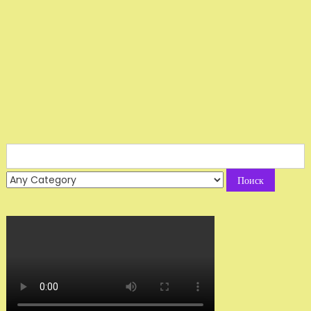
Search
for: