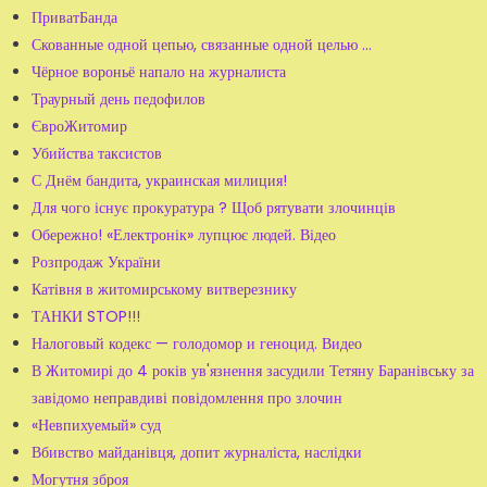
ПриватБанда
Скованные одной цепью, связанные одной целью …
Чёрное вороньё напало на журналиста
Траурный день педофилов
ЄвроЖитомир
Убийства таксистов
С Днём бандита, украинская милиция!
Для чого існує прокуратура ? Щоб рятувати злочинців
Обережно! «Електронік» лупцює людей. Відео
Розпродаж України
Катівня в житомирському витверезнику
ТАНКИ STOP!!!
Налоговый кодекс — голодомор и геноцид. Видео
В Житомирі до 4 років ув'язнення засудили Тетяну Баранівську за
завідомо неправдиві повідомлення про злочин
«Невпихуемый» суд
Вбивство майданівця, допит журналіста, наслідки
Могутня зброя