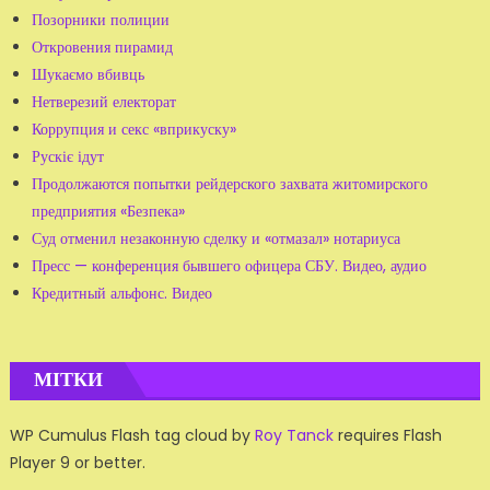
Позорники полиции
Откровения пирамид
Шукаємо вбивць
Нетверезий електорат
Коррупция и секс «вприкуску»
Рускіє ідут
Продолжаются попытки рейдерского захвата житомирского
предприятия «Безпека»
Суд отменил незаконную сделку и «отмазал» нотариуса
Пресс — конференция бывшего офицера СБУ. Видео, аудио
Кредитный альфонс. Видео
МІТКИ
WP Cumulus Flash tag cloud by
Roy Tanck
requires Flash
Player 9 or better.