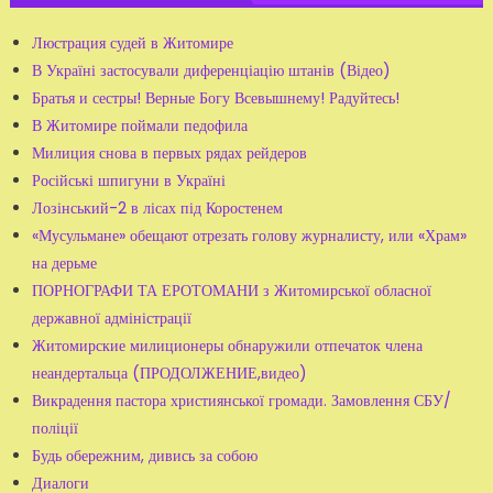
Люстрация судей в Житомире
В Україні застосували диференціацію штанів (Відео)
Братья и сестры! Верные Богу Всевышнему! Радуйтесь!
В Житомире поймали педофила
Милиция снова в первых рядах рейдеров
Російські шпигуни в Україні
Лозінський-2 в лісах під Коростенем
«Мусульмане» обещают отрезать голову журналисту, или «Храм»
на дерьме
ПОРНОГРАФИ ТА ЕРОТОМАНИ з Житомирської обласної
державної адміністрації
Житомирские милиционеры обнаружили отпечаток члена
неандертальца (ПРОДОЛЖЕНИЕ,видео)
Викрадення пастора християнської громади. Замовлення СБУ/
поліції
Будь обережним, дивись за собою
Диалоги