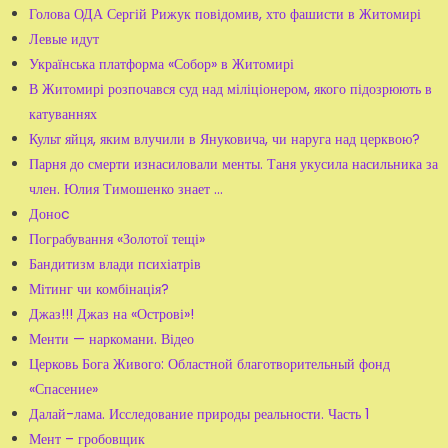
Голова ОДА Сергій Рижук повідомив, хто фашисти в Житомирі
Левые идут
Українська платформа «Собор» в Житомирі
В Житомирі розпочався суд над міліціонером, якого підозрюють в
катуваннях
Культ яйця, яким влучили в Януковича, чи наруга над церквою?
Парня до смерти изнасиловали менты. Таня укусила насильника за
член. Юлия Тимошенко знает ...
Доноc
Пограбування «Золотої тещі»
Бандитизм влади психіатрів
Мітинг чи комбінація?
Джаз!!! Джаз на «Острові»!
Менти — наркомани. Відео
Церковь Бога Живого: Областной благотворительный фонд
«Спасение»
Далай-лама. Исследование природы реальности. Часть 1
Мент – гробовщик