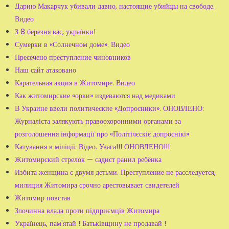
Дарию Макарчук убивали давно, настоящие убийцы на свободе.
Видео
З 8 березня вас, українки!
Сумерки в «Солнечном доме». Видео
Пресечено преступление чиновников
Наш сайт атаковано
Карательная акция в Житомире. Видео
Как житомирские «орки» издеваются над медиками
В Украине ввели политические «Допросники». ОНОВЛЕНО:
Журналіста залякують правоохоронними органами за
розголошення інформації про «Політічєскіє допроснікі»
Катування в міліції. Відео. Увага!!! ОНОВЛЕНО!!!
Житомирский стрелок — садист ранил ребёнка
Избита женщина с двумя детьми. Преступление не расследуется,
милиция Житомира срочно арестовывает свидетелей
Житомир повстав
Злочинна влада проти підприємців Житомира
Українець, пам'ятай ! Батьківщину не продавай !