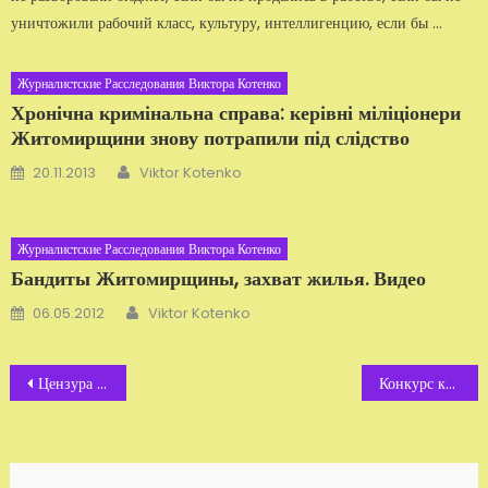
уничтожили рабочий класс, куль­туру, интеллигенцию, если бы ...
Журналистские Расследования Виктора Котенко
Хронічна кримінальна справа: керівні міліціонери
Житомирщини знову потрапили під слідство
Автор
Добавлено
20.11.2013
Viktor Kotenko
Журналистские Расследования Виктора Котенко
Бандиты Житомирщины, захват жилья. Видео
Автор
Добавлено
06.05.2012
Viktor Kotenko
Навигация
Цензура педофилов в Житомир.info
Конкурс красунь «Міс 2011». Фото, відео
по
записям