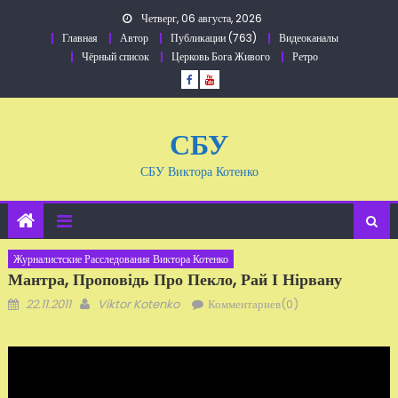
Перейти
Четверг, 06 августа, 2026
к
Главная
Автор
Публикации (763)
Видеоканалы
содержанию
Чёрный список
Церковь Бога Живого
Ретро
СБУ
СБУ Виктора Котенко
Журналистские Расследования Виктора Котенко
Мантра, Проповідь Про Пекло, Рай І Нірвану
Добавлено
Автор
22.11.2011
Viktor Kotenko
Комментариев(0)