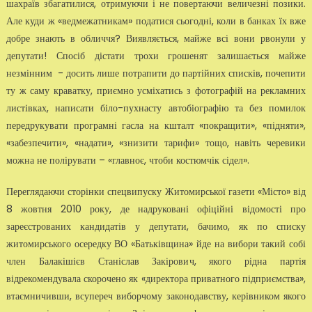
шахраїв збагатилися, отримуючи і не повертаючи величезні позики.
Але куди ж «ведмежатникам» податися сьогодні, коли в банках їх вже
добре знають в обличчя? Виявляється, майже всі вони рвонули у
депутати! Спосіб дістати трохи грошенят залишається майже
незмінним - досить лише потрапити до партійних списків, почепити
ту ж саму краватку, приємно усміхатись з фотографій на рекламних
листівках, написати біло-пухнасту автобіографію та без помилок
передрукувати програмні гасла на кшталт «покращити», «підняти»,
«забезпечити», «надати», «знизити тарифи» тощо, навіть черевики
можна не полірувати – «главноє, чтоби костюмчік сідел».
Переглядаючи сторінки спецвипуску Житомирської газети «Місто» від
8 жовтня 2010 року, де надруковані офіційні відомості про
зареєстрованих кандидатів у депутати, бачимо, як по списку
житомирського осередку ВО «Батьківщина» йде на вибори такий собі
член Балакішієв Станіслав Закірович, якого рідна партія
відрекомендувала скорочено як «директора приватного підприємства»,
втаємничивши, всупереч виборчому законодавству, керівником якого