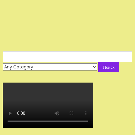
Search
for: