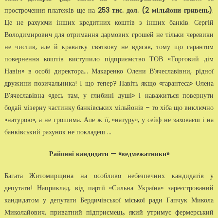
прострочення платежів ще на
253 тис. дол. (2 мільйони гривень)
.
Це не рахуючи інших кредитних коштів з інших банків. Сергій
Володимирович для отримання дармових грошей не тільки черевики
не чистив, але й краватку святкову не вдягав, тому що гарантом
повернення коштів виступило підприємство ТОВ «Торговий дім
Навін» в особі директора… Макаренко Олени В’ячеславівни, рідної
дружини позичальника! І що тепер? Навіть якщо «гарантеса» Олена
В’ячеславівна «десь там, у глибині душі» і наважиться повернути
бодай мізерну частинку банківських мільйонів – то хіба що виключно
«натурою», а не грошима. Але ж її, «натуру», у сейф не заховаєш і на
банківський рахунок не покладеш …
Районні кандидати — «ведмежатники»
Багата Житомирщина на особливо небезпечних кандидатів у
депутати! Наприклад, від партії «Сильна Україна» зареєстрований
кандидатом у депутати Бердичівської міської ради Гапчук Микола
Миколайович, приватний підприємець, який утримує фермерський