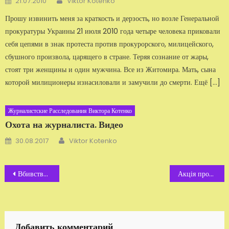
21.07.2010
Viktor Kotenko
Прошу извинить меня за краткость и дерзость, но возле Генеральной
прокуратуры Украины 21 июля 2010 года четыре человека приковали
себя цепями в знак протеста против прокурорского, милицейского,
сбушного произвола, царящего в стране. Теряя сознание от жары,
стоят три женщины и один мужчина. Все из Житомира. Мать, сына
которой милиционеры изнасиловали и замучили до смерти. Ещё […]
Журналистские Расследования Виктора Котенко
Охота на журналиста. Видео
Автор
Добавлено
30.08.2017
Viktor Kotenko
Навигация
Вбивство журналіста Шмельова
Акція протесту проти свавілля міліції
по
записям
Добавить комментарий