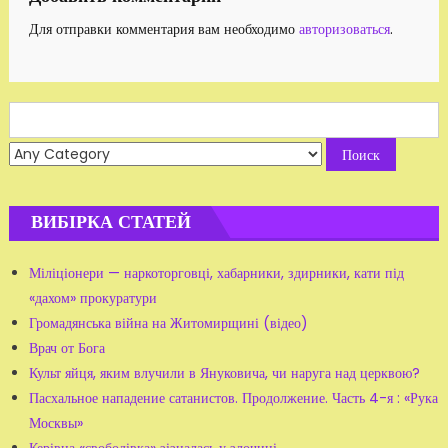
Для отправки комментария вам необходимо
авторизоваться
.
Search
for:
ВИБІРКА СТАТЕЙ
Міліціонери — наркоторговці, хабарники, здирники, кати під
«дахом» прокуратури
Громадянська війна на Житомирщині (відео)
Врач от Бога
Культ яйця, яким влучили в Януковича, чи наруга над церквою?
Пасхальное нападение сатанистов. Продолжение. Часть 4-я : «Рука
Москвы»
Керівна «свободівка» зізналась у злочині