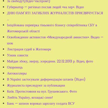
За свободу!(Відео-експромт)
Губернатор — регіонал послав людей «на хер». Відео
ДНЮ ПАМ`ЯТІ ЗАГИБЛИХ ЖУРНАЛІСТІВ ПРИСВЯЧУЄТЬСЯ
...
Ініційована перевірка тіньового бізнесу співробітника СБУ в
Житомирській області
Освобождение активистов «Международной амнистии». Видео —
шок
Люстрация судей в Житомире
Узник совести
Майдан збоку, зверху, зсередини. 22.12.2013 р. Відео, фото
Охоронець
Автокиллеры
В Україні застосували диференціацію штанів (Відео)
Журналиста преследуют за публикации
Київ. Протистояння на вул. Грушевського. Фото
Любіть Україну, козацькі сини!
Банк — шпион воровал зарплату солдата ВСУ