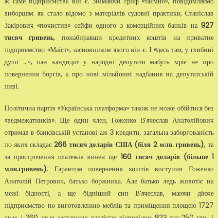
ж саме підприємства він є. Знімаючи гриф «таємно», повідомляємо
виборцям: як стало відомо з матеріалів судової практики, Станіслав
Закірович «почистив» сейфи одного з комерційних банків на
927
тисяч гривень
, понабиравши кредитних коштів на приватне
підприємство «Маїст», засновником якого він є. І
«
десь там, у глибині
душі …», пан кандидат у народні депутати мабуть мріє не про
повернення боргів, а про нові мільйонні надбання на депутатській
ниві.
Політична партія «Українська платформа» також не може обійтися без
«ведмежатників». Ще один член, Гоженко В’ячеслав Анатолійович
отримав в банківській установі аж 3 кредити, загальна заборгованість
по яких складає
266 тисяч доларів США (біля 2 млн. гривень)
, та
за прострочення платежів винен ще
160 тисяч доларів (більше 1
млн.гривень)
. Гарантом повернення коштів виступив Гоженко
Анатолій Петрович, батько боржника. Але батько ледь животіє на
межі бідності, а ще бідніший син В’ячеслав, маючи діюче
підприємство по виготовленню меблів та приміщення площею 1727
кв.м і 260 кв.м заставною вартістю відповідно 833 тис.250 грн. і