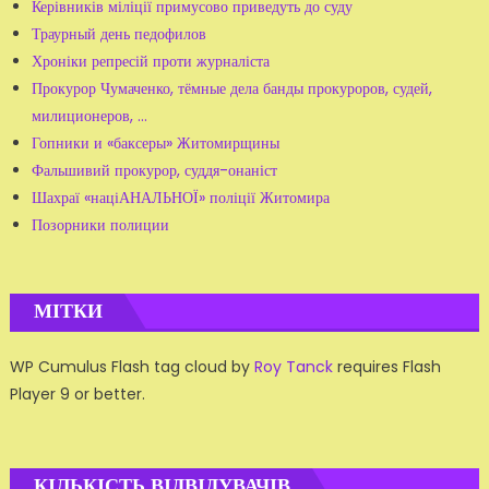
Керівників міліції примусово приведуть до суду
Траурный день педофилов
Хроніки репресій проти журналіста
Прокурор Чумаченко, тёмные дела банды прокуроров, судей,
милиционеров, ...
Гопники и «баксеры» Житомирщины
Фальшивий прокурор, суддя-онаніст
Шахраї «націАНАЛЬНОЇ» поліції Житомира
Позорники полиции
МІТКИ
WP Cumulus Flash tag cloud by
Roy Tanck
requires Flash
Player 9 or better.
КІЛЬКІСТЬ ВІДВІДУВАЧІВ