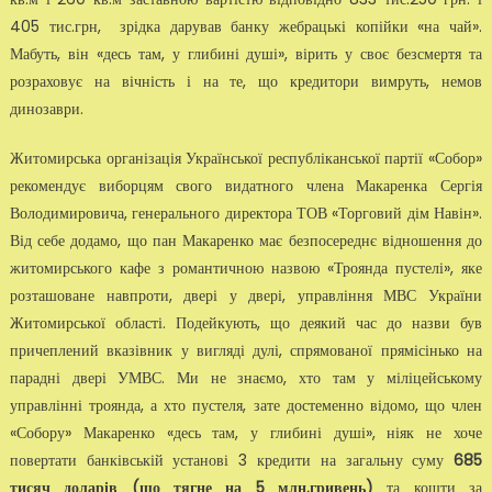
405 тис.грн, зрідка дарував банку жебрацькі копійки «на чай».
Мабуть, він «десь там, у глибині душі», вірить у своє безсмертя та
розраховує на вічність і на те, що кредитори вимруть, немов
динозаври.
Житомирська організація Української республіканської партії «Собор»
рекомендує виборцям свого видатного члена Макаренка Сергія
Володимировича, генерального директора ТОВ «Торговий дім Навін».
Від себе додамо, що пан Макаренко має безпосереднє відношення до
житомирського кафе з романтичною назвою «Троянда пустелі», яке
розташоване навпроти, двері у двері, управління МВС України
Житомирської області. Подейкують, що деякий час до назви був
причеплений вказівник у вигляді дулі, спрямованої прямісінько на
парадні двері УМВС. Ми не знаємо, хто там у міліцейському
управлінні троянда, а хто пустеля, зате достеменно відомо, що член
«Собору» Макаренко «десь там, у глибині душі», ніяк не хоче
повертати банківській установі 3 кредити на загальну суму
685
тисяч доларів (що тягне на 5 млн.гривень)
та кошти за