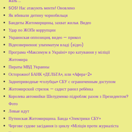
жаль ...
SOS! Нас атакують менти! Оновлено
Як вбивали дитину чорнобильця
Бандиты Житомирщины, захват жилья. Видео
Удар по ЖОПе коррупции
Украинская оппозиция, видео — прикол
Відеозвернення: ультиматум владі (відео)
Програма «Максимум в Україні» про катування у міліції
Житомира
Пираты МВД Украины
Осторожно! БАНК «ДЕЛЬТА», или «Афера-2»
Заднеприводные «голубцы» СБУ с ограниченным доступом
Житомирский стрелок — садист ранил ребёнка
Королева автомийки Шелудченко підробляє разом з Президентом?
Фото
Левые идут
Путинская Житомирщина. Банда «Электрики СБУ»
Чергове судове засідання із циклу «Міліція проти журналіста