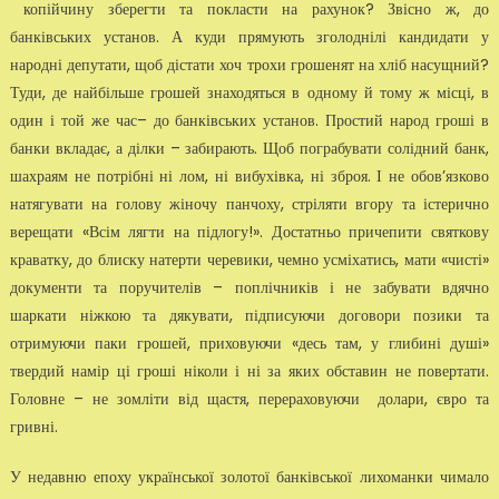
копійчину зберегти та покласти на рахунок? Звісно ж, до
банківських установ. А куди прямують зголоднілі кандидати у
народні депутати, щоб дістати хоч трохи грошенят на хліб насущний?
Туди, де найбільше грошей знаходяться в одному й тому ж місці, в
один і той же час– до банківських установ. Простий народ гроші в
банки вкладає, а ділки – забирають. Щоб пограбувати солідний банк,
шахраям не потрібні ні лом, ні вибухівка, ні зброя. І не обов’язково
натягувати на голову жіночу панчоху, стріляти вгору та істерично
верещати «Всім лягти на підлогу!». Достатньо причепити святкову
краватку, до блиску натерти черевики, чемно усміхатись, мати «чисті»
документи та поручителів – поплічників і не забувати вдячно
шаркати ніжкою та дякувати, підписуючи договори позики та
отримуючи паки грошей, приховуючи «десь там, у глибині душі»
твердий намір ці гроші ніколи і ні за яких обставин не повертати.
Головне – не зомліти від щастя, перераховуючи долари, євро та
гривні.
У недавню епоху української золотої банківської лихоманки чимало