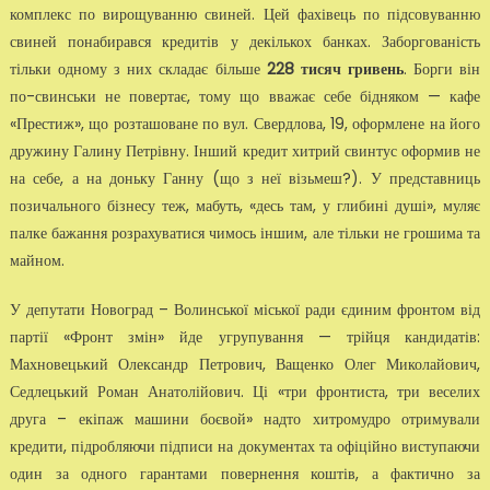
комплекс по вирощуванню свиней. Цей фахівець по підсовуванню
свиней понабирався кредитів у декількох банках. Заборгованість
тільки одному з них складає більше
228 тисяч гривень
. Борги він
по-свинськи не повертає, тому що вважає себе бідняком — кафе
«Престиж», що розташоване по вул. Свердлова, 19, оформлене на його
дружину Галину Петрівну. Інший кредит хитрий свинтус оформив не
на себе, а на доньку Ганну (що з неї візьмеш?). У представниць
позичального бізнесу теж, мабуть, «десь там, у глибині душі», муляє
палке бажання розрахуватися чимось іншим, але тільки не грошима та
майном.
У депутати Новоград – Волинської міської ради єдиним фронтом від
партії «Фронт змін» йде угрупування — трійця кандидатів:
Махновецький Олександр Петрович, Ващенко Олег Миколайович,
Седлецький Роман Анатолійович. Ці «три фронтиста, три веселих
друга – екіпаж машини боєвой» надто хитромудро отримували
кредити, підробляючи підписи на документах та офіційно виступаючи
один за одного гарантами повернення коштів, а фактично за