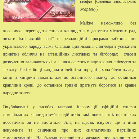
сейфів (Словник злодійського
жаргону)
Майже неможливо без
носовичка переглядати списки кандидатів у депутати місцевих рад,
читати їхні автобіографії та революційні програми забезпечення
українського народу всіма благами цивілізації, споглядати усміхнені
привітні обличчя на агітаційних листівках та бігбордах– сльози
розчулення заливають очі, а з носа ось-ось впаде крапля співчуття та
захвату. Такі ж бо ці кандидати ідейні та порядні і, хоча бідують, ледь
кінці з кінцями зводять, але до останнього подиху, до останньої
краплини крові, до останньої гривні прагнуть боротися за краще
народне життя.
Опубліковані у засобах масової інформації офіційні списки
самовідданих кандидатів-благодійників такі довжелезні, що ніяких
носовичків би не вистачило. Але, на щастя, існують ще й інші
документи та свідчення про цих симпатичних партійних
самовисуванців. Не будемо розповідати читачам про кандидатів-