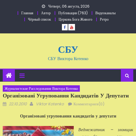
Перейти
Четверг, 06 августа, 2026
к
Главная
Автор
Публикации (763)
Видеоканалы
содержанию
Чёрный список
Церковь Бога Живого
Ретро
СБУ
СБУ Виктора Котенко
Журналистские Расследования Виктора Котенко
Організовані Угруповання Кандидатів У Депутати
Добавлено
Автор
22.10.2010
Viktor Kotenko
Комментариев(0)
Організовані угруповання кандидатів у депутати
Ведмежатник – зломщик