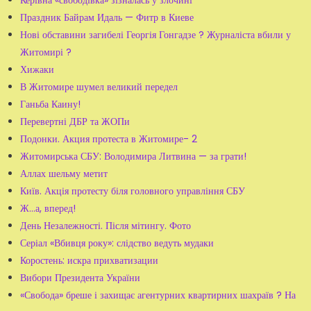
Праздник Байрам Идаль — Фитр в Киеве
Нові обставини загибелі Георгія Гонгадзе ? Журналіста вбили у
Житомирі ?
Хижаки
В Житомире шумел великий передел
Ганьба Каину!
Перевертні ДБР та ЖОПи
Подонки. Акция протеста в Житомире- 2
Житомирська СБУ: Володимира Литвина — за грати!
Аллах шельму метит
Київ. Акція протесту біля головного управління СБУ
Ж...а, вперед!
День Незалежності. Після мітингу. Фото
Серіал «Вбивця року»: слідство ведуть мудаки
Коростень: искра прихватизации
Вибори Президента України
«Свобода» бреше і захищає агентурних квартирних шахраїв ? На