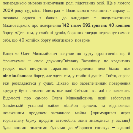
попередньою змовою виконували ролі підставних осіб. Ще з лютого
2009 року суд міста Новоград – Волинського «волинить» справу за
позовом одного з банків до кандидата – «ведмежатника»
Махновецького про повернення
142 тисяч 692 гривень 40 копійок
боргу. «Десь там, у глибині душі», боржник твердо переконує самого
себе, що 40 копійок боргу обов’язково поверне.
Ващенко Олег Миколайович залучив до гурту фронтменів ще й
фронтвумен — свою дружинуСвітлану Василівну, по кредитних
угодах якої виступив гарантом повернення нею більш ніж
півмільйонного
боргу, але «десь там, у глибині душі»… Тобто, справа
теж розглядається у судах. Цікаво, що забезпеченням повернення
кредиту було заявлене авто, яке пані Світлані взагалі не належить.
Відомості про самого Олега Миколайовича, який заборгував
банківській установі майже мільйон гривень та відзначився
незаконним продажем заставного майна (примудрився через
торгівельну біржу продати автомобіль, який знаходився у заставі)
були вписані золотими буквами до «Чорного списку» — єдиної