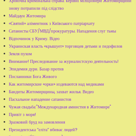
Хронічна кримінальна справа: керівні міліціонери Житомирщини
знову потрапили під слідство
Майдаун Житомира
«Святий» аліментник з Київського патріархату
Сатанисты СБУ/МВД/прокуратуры. Нападения слуг тьмы
Відпочинок у Криму. Відео
Украинская власть «крышует» торговцев детьми и педофилов
Земля пухом
Внимание! Преследование за журналистскую деятельность!
Эпидемия дури. Базар против
Посланники Бога Живого
Как житомирские «орки» издеваются над медиками
Бандиты Житомирщины, захват жилья. Видео
Пасхальное нападение сатанистов
Чужая свадьба:"Международная амнистия в Житомире"
Привіт з моря!
Зразковий бруд на замовлення
Президентська “еліта” вбиває людей?