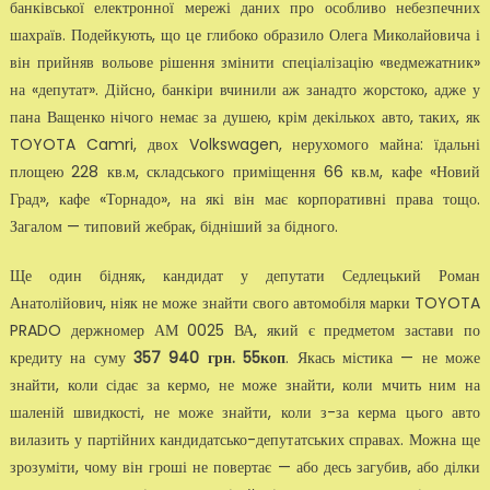
банківської електронної мережі даних про особливо небезпечних
шахраїв. Подейкують, що це глибоко образило Олега Миколайовича і
він прийняв вольове рішення змінити спеціалізацію «ведмежатник»
на «депутат». Дійсно, банкіри вчинили аж занадто жорстоко, адже у
пана Ващенко нічого немає за душею, крім декількох авто, таких, як
TOYOTA Camri, двох Volkswagen, нерухомого майна: їдальні
площею 228 кв.м, складського приміщення 66 кв.м, кафе «Новий
Град», кафе «Торнадо», на які він має корпоративні права тощо.
Загалом — типовий жебрак, бідніший за бідного.
Ще один бідняк, кандидат у депутати Седлецький Роман
Анатолійович, ніяк не може знайти свого автомобіля марки TOYOTA
PRADO держномер АМ 0025 ВА, який є предметом застави по
кредиту на суму
357 940 грн. 55коп
. Якась містика — не може
знайти, коли сідає за кермо, не може знайти, коли мчить ним на
шаленій швидкості, не може знайти, коли з-за керма цього авто
вилазить у партійних кандидатсько-депутатських справах. Можна ще
зрозуміти, чому він гроші не повертає — або десь загубив, або ділки