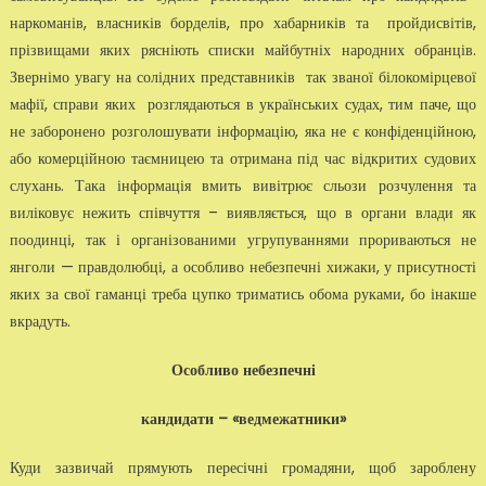
наркоманів, власників борделів, про хабарників та пройдисвітів,
прізвищами яких рясніють списки майбутніх народних обранців.
Звернімо увагу на солідних представників так званої білокомірцевої
мафії, справи яких розглядаються в українських судах, тим паче, що
не заборонено розголошувати інформацію, яка не є конфіденційною,
або комерційною таємницею та отримана під час відкритих судових
слухань. Така інформація вмить вивітрює сльози розчулення та
виліковує нежить співчуття – виявляється, що в органи влади як
поодинці, так і організованими угрупуваннями прориваються не
янголи — правдолюбці, а особливо небезпечні хижаки, у присутності
яких за свої гаманці треба цупко триматись обома руками, бо інакше
вкрадуть.
Особливо небезпечні
кандидати – «ведмежатники»
Куди зазвичай прямують пересічні громадяни, щоб зароблену