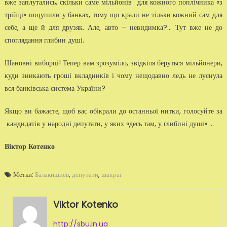
вже заплутались, скільки саме мільйонів для кожного поплічника «з
трійці» поцупили у банках, тому що крали не тільки кожний сам для
себе, а ще й для друзяк. Але, авто – невидимка?… Тут вже не до
споглядання глибин душі.
Шановні виборці! Тепер вам зрозуміло, звідкіля беруться мільйонери,
куди зникають гроші вкладників і чому нещодавно ледь не луснула
вся банківська система України?
Якщо ви бажаєте, щоб вас обікрали до останньої нитки, голосуйте за
кандидатів у народні депутати, у яких «десь там, у глибині душі» …
Віктор Котенко
Метки:
Балакишиев
,
депутати
,
шахраї
Viktor Kotenko
http://sbu.in.ua