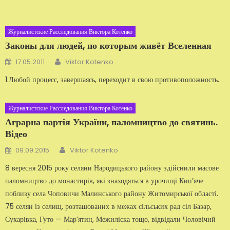
Журналистские Расследования Виктора Котенко
Законы для людей, по которым живёт Вселенная
Автор
Добавлено
17.05.2011
Viktor Kotenko
1.Любой процесс, завершаясь, переходит в свою противоположность.
Журналистские Расследования Виктора Котенко
Аграрна партія України, паломництво до святинь.
Відео
Автор
Добавлено
09.09.2015
Viktor Kotenko
8 вересня 2015 року селяни Народицького району здійснили масове
паломництво до монастирів, які знаходяться в урочищі Кип’яче
поблизу села Чоповичи Малинського району Житомирської області.
75 селян із селищ, розташованих в межах сільських рад сіл Базар,
Сухарівка, Гуто — Мар’ятин, Межиліска тощо, відвідали Чоловічий