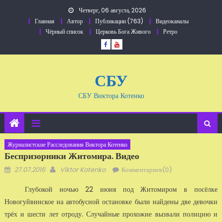
Перейти
Четверг, 06 августа, 2026
к
Главная
Автор
Публикации (763)
Видеоканалы
содержанию
Чёрный список
Церковь Бога Живого
Ретро
СБУ
СБУ Виктора Котенко
Журналистские Расследования Виктора Котенко
Беспризорники Житомира. Видео
Добавлено
Автор
27.07.2016
Viktor Kotenko
Комментариев(0)
Глубокой ночью 22 июня под Житомиром в посёлке
Новогуйвинское на автобусной остановке были найдены две девочки
трёх и шести лет отроду. Случайные прохожие вызвали полицию и