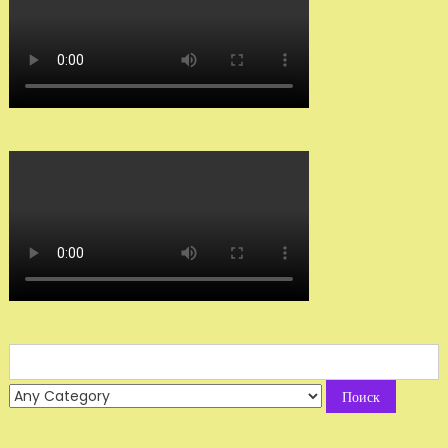
Search
for: