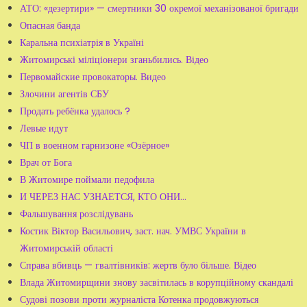
АТО: «дезертири» — смертники 30 окремої механізованої бригади
Опасная банда
Каральна психіатрія в Україні
Житомирські міліціонери зганьбились. Відео
Первомайские провокаторы. Видео
Злочини агентів СБУ
Продать ребёнка удалось ?
Левые идут
ЧП в военном гарнизоне «Озёрное»
Врач от Бога
В Житомире поймали педофила
И ЧЕРЕЗ НАС УЗНАЕТСЯ, КТО ОНИ…
Фальшування розслідувань
Костик Віктор Васильович, заст. нач. УМВС України в
Житомирській області
Справа вбивць — гвалтівників: жертв було більше. Відео
Влада Житомирщини знову засвітилась в корупційному скандалі
Судові позови проти журналіста Котенка продовжуються