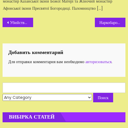
монастир Казанської ікони Божої Матері та Жіночий монастир
Афонської ікони Пресвятої Богородиці. Паломництво […]
Навигация
Убийства таксистов
Наркобарон или жертва ?
по
записям
Добавить комментарий
Для отправки комментария вам необходимо
авторизоваться
.
Search
for:
ВИБІРКА СТАТЕЙ