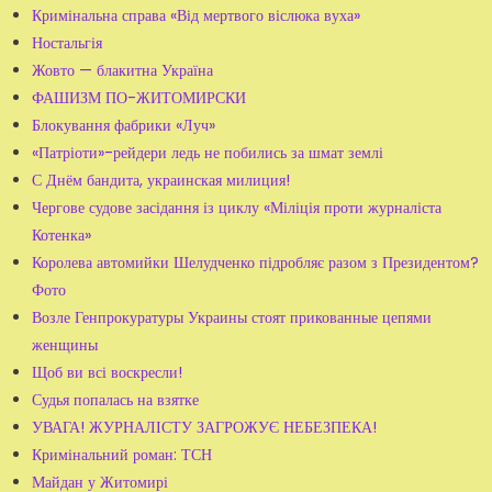
Кримінальна справа «Від мертвого віслюка вуха»
Ностальгія
Жовто — блакитна Україна
ФАШИЗМ ПО-ЖИТОМИРСКИ
Блокування фабрики «Луч»
«Патріоти»-рейдери ледь не побились за шмат землі
С Днём бандита, украинская милиция!
Чергове судове засідання із циклу «Міліція проти журналіста
Котенка»
Королева автомийки Шелудченко підробляє разом з Президентом?
Фото
Возле Генпрокуратуры Украины стоят прикованные цепями
женщины
Щоб ви всі воскресли!
Судья попалась на взятке
УВАГА! ЖУРНАЛІСТУ ЗАГРОЖУЄ НЕБЕЗПЕКА!
Кримінальний роман: ТСН
Майдан у Житомирі