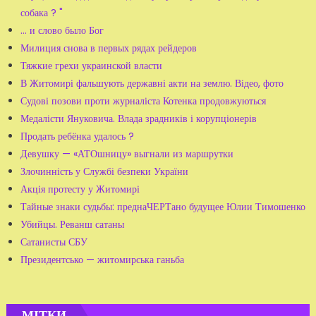
собака ? "
... и слово было Бог
Милиция снова в первых рядах рейдеров
Тяжкие грехи украинской власти
В Житомирі фальшують державні акти на землю. Відео, фото
Судові позови проти журналіста Котенка продовжуються
Медалісти Януковича. Влада зрадників і корупціонерів
Продать ребёнка удалось ?
Девушку — «АТОшницу» выгнали из маршрутки
Злочинність у Службі безпеки України
Акція протесту у Житомирі
Тайные знаки судьбы: преднаЧЕРТано будущее Юлии Тимошенко
Убийцы. Реванш сатаны
Сатанисты СБУ
Президентсько — житомирська ганьба
МІТКИ