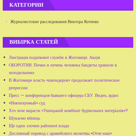
КАТЕГОРИИ
Журналистские расследования Виктора Котенко
ВИБІРКА СТАТЕЙ
Люстрація податкової служби в Житомирі. Акція
ОБОРОТНИ. Почки и печень человека бандиты хранили в
холодильнике
В Житомире власть «швондеров» продолжает политические
репрессии
Пресс — конференция бывшего офицера СБУ. Видео, аудио
«Невпихуемый» суд
Хто хоче вкрасти «Ушицький комбінат будівельних матеріалів»?
Шукаємо вбивць
Ще один злочин районної влади
Дословный перевод с арамейского молитвы «Отче наш»