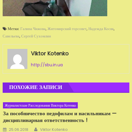
Метки:
Галина Чижова
,
Житомирский горсовет
,
Надежда Косяк
,
Савельева
,
Сергей Сухомлин
Viktor Kotenko
http://sbu.in.ua
ПОХОЖИЕ ЗАПИСИ
Журналистские Расследования Виктора Котенко
За пособничество педофилам и насильникам —
дисциплинарная ответственность !
Автор
Добавлено
25.06.2018
Viktor Kotenko