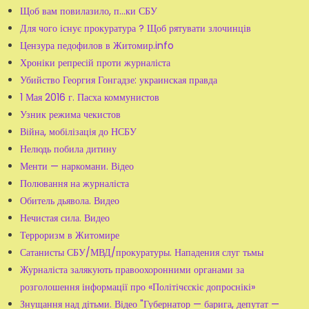
Щоб вам повилазило, п...ки СБУ
Для чого існує прокуратура ? Щоб рятувати злочинців
Цензура педофилов в Житомир.info
Хроніки репресій проти журналіста
Убийство Георгия Гонгадзе: украинская правда
1 Мая 2016 г. Пасха коммунистов
Узник режима чекистов
Війна, мобілізація до НСБУ
Нелюдь побила дитину
Менти — наркомани. Відео
Полювання на журналіста
Обитель дьявола. Видео
Нечистая сила. Видео
Терроризм в Житомире
Сатанисты СБУ/МВД/прокуратуры. Нападения слуг тьмы
Журналіста залякують правоохоронними органами за
розголошення інформації про «Політічєскіє допроснікі»
Знущання над дітьми. Відео "Губернатор — барига, депутат —