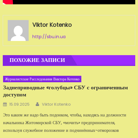
Viktor Kotenko
http://sbu.in.ua
ПОХОЖИЕ ЗАПИСИ
Журналистские Расследования Виктора Котенко
Заднеприводные «голубцы» СБУ с ограниченным
доступом
Автор
Добавлено
15.09.2025
Viktor Kotenko
Это каким же надо быть подонком, чтобы, находясь на должности
начальника Житомирской СБУ, «мочить» предпринимателя,
используя служебное положение и подчинённых-отморозков