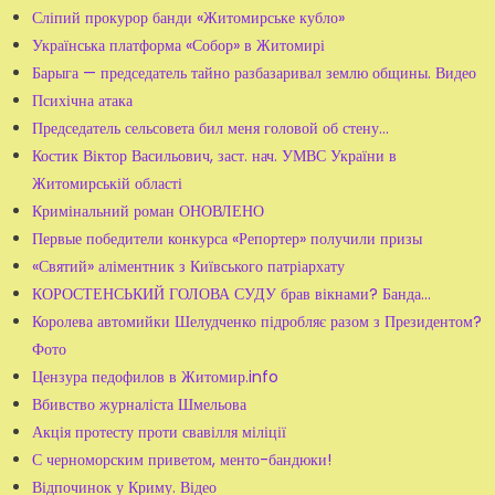
Сліпий прокурор банди «Житомирське кубло»
Українська платформа «Собор» в Житомирі
Барыга — председатель тайно разбазаривал землю общины. Видео
Психічна атака
Председатель сельсовета бил меня головой об стену...
Костик Віктор Васильович, заст. нач. УМВС України в
Житомирській області
Кримінальний роман ОНОВЛЕНО
Первые победители конкурса «Репортер» получили призы
«Святий» аліментник з Київського патріархату
КОРОСТЕНСЬКИЙ ГОЛОВА СУДУ брав вікнами? Банда...
Королева автомийки Шелудченко підробляє разом з Президентом?
Фото
Цензура педофилов в Житомир.info
Вбивство журналіста Шмельова
Акція протесту проти свавілля міліції
С черноморским приветом, менто-бандюки!
Відпочинок у Криму. Відео