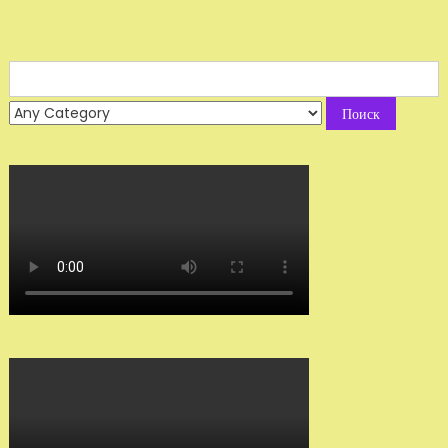
Search
for: