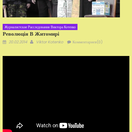
Журналистские Расследования Виктора Котенко
Революція В Житомирі
Добавлено
Автор
20.02.2014
Viktor Kotenko
Комментариев(0)