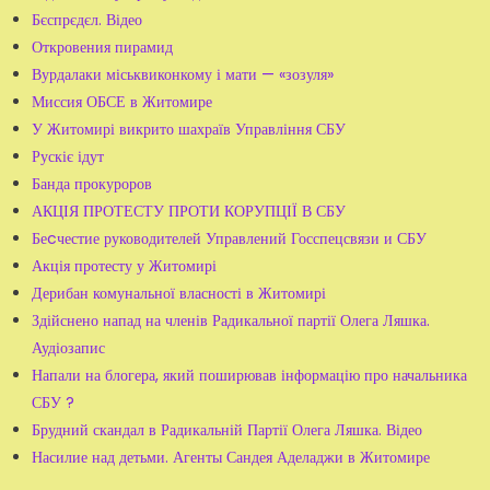
Бєспрєдєл. Відео
Откровения пирамид
Вурдалаки міськвиконкому і мати — «зозуля»
Миссия ОБСЕ в Житомире
У Житомирі викрито шахраїв Управління СБУ
Рускіє ідут
Банда прокуроров
АКЦІЯ ПРОТЕСТУ ПРОТИ КОРУПЦІЇ В СБУ
Беcчестие руководителей Управлений Госспецсвязи и СБУ
Акція протесту у Житомирі
Дерибан комунальної власності в Житомирі
Здійснено напад на членів Радикальної партії Олега Ляшка.
Аудіозапис
Напали на блогера, який поширював інформацію про начальника
СБУ ?
Брудний скандал в Радикальній Партії Олега Ляшка. Відео
Насилие над детьми. Агенты Сандея Аделаджи в Житомире