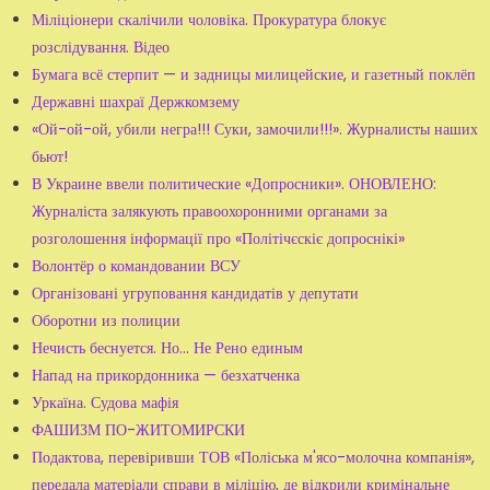
Міліціонери скалічили чоловіка. Прокуратура блокує
розслідування. Відео
Бумага всё стерпит — и задницы милицейские, и газетный поклёп
Державні шахраї Держкомзему
«Ой-ой-ой, убили негра!!! Суки, замочили!!!». Журналисты наших
бьют!
В Украине ввели политические «Допросники». ОНОВЛЕНО:
Журналіста залякують правоохоронними органами за
розголошення інформації про «Політічєскіє допроснікі»
Волонтёр о командовании ВСУ
Організовані угруповання кандидатів у депутати
Оборотни из полиции
Нечисть беснуется. Но... Не Рено единым
Напад на прикордонника — безхатченка
Уркаїна. Судова мафія
ФАШИЗМ ПО-ЖИТОМИРСКИ
Подактова, перевіривши ТОВ «Поліська м'ясо-молочна компанія»,
передала матеріали справи в міліцію, де відкрили кримінальне