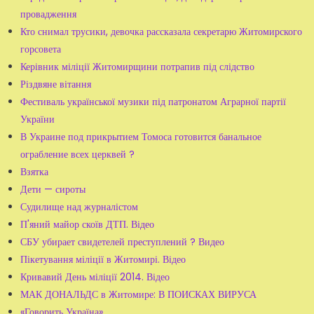
провадження
Кто снимал трусики, девочка рассказала секретарю Житомирского
горсовета
Керівник міліції Житомирщини потрапив під слідство
Різдвяне вітання
Фестиваль української музики під патронатом Аграрної партії
України
В Украине под прикрытием Томоса готовится банальное
ограбление всех церквей ?
Взятка
Дети — сироты
Судилище над журналістом
П'яний майор скоїв ДТП. Відео
СБУ убирает свидетелей преступлений ? Видео
Пікетування міліції в Житомирі. Відео
Кривавий День міліції 2014. Відео
МАК ДОНАЛЬДС в Житомире: В ПОИСКАХ ВИРУСА
«Говорить Україна»