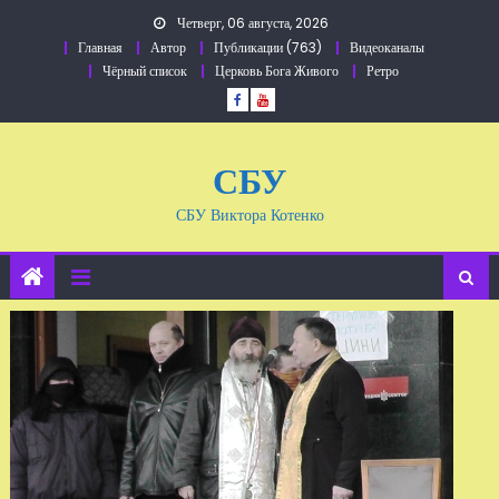
Перейти
Четверг, 06 августа, 2026
к
Главная
Автор
Публикации (763)
Видеоканалы
содержанию
Чёрный список
Церковь Бога Живого
Ретро
СБУ
СБУ Виктора Котенко