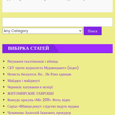
Search
for:
ВИБІРКА СТАТЕЙ
Рятування гвалтівників і вбивць
СБУ проти журналіста Муравицького (відео)
Нечисть беснуется. Но... Не Рено единым
Майдаун і майдануті
Черняхів: катування в міліції
ЖИТОМИРСКИЕ ГАВРОШИ
Конкурс красунь «Міс 2011». Фото, відео
Серіал «Вбивця року»: слідство ведуть мудаки
Чумаченко Анатолій Іванович, прокурор