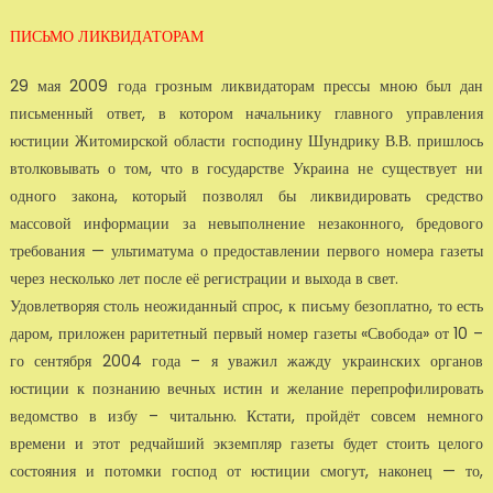
ПИСЬМО ЛИКВИДАТОРАМ
29 мая 2009 года грозным ликвидаторам прессы мною был дан
письменный ответ, в ко­тором начальнику главного управления
юстиции Житомирской области господину Шундри­ку В.В. пришлось
втолковывать о том, что в государстве Украина не существует ни
одного закона, который позволял бы ликвидировать средство
массовой информации за невыполне­ние незаконного, бредового
требования — ультиматума о предоставлении первого номера га­зеты
через несколько лет после её регистрации и выхода в свет.
Удовлетворяя столь неожиданный спрос, к письму безоплатно, то есть
даром, приложен ра­ритетный первый номер газеты «Свобода» от 10 –
го сентября 2004 года – я уважил жажду украинских органов
юстиции к познанию вечных истин и желание перепрофилировать
ведомство в избу – читальню. Кстати, пройдёт совсем немного
времени и этот редчайший экземпляр газеты будет стоить целого
состояния и потомки господ от юстиции смогут, наконец — то,