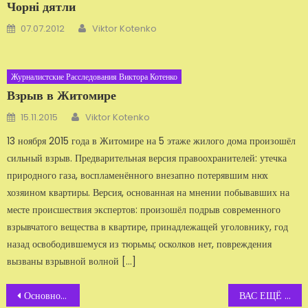
Чорні дятли
Автор
Добавлено
07.07.2012
Viktor Kotenko
Журналистские Расследования Виктора Котенко
Взрыв в Житомире
Автор
Добавлено
15.11.2015
Viktor Kotenko
13 ноября 2015 года в Житомире на 5 этаже жилого дома произошёл
сильный взрыв. Предварительная версия правоохранителей: утечка
природного газа, воспламенённого внезапно потерявшим нюх
хозяином квартиры. Версия, основанная на мнении побывавших на
месте происшествия экспертов: произошёл подрыв современного
взрывчатого вещества в квартире, принадлежащей уголовнику, год
назад освободившемуся из тюрьмы; осколков нет, повреждения
вызваны взрывной волной […]
Навигация
Основной инстинкт
ВАС ЕЩЁ НЕ ПРОДАЛИ? ТОГДА МЫ ИДЁМ К ВАМ!