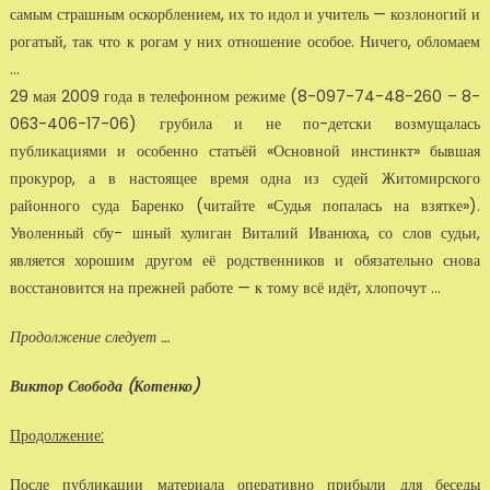
самым страшным ос­корблением, их то идол и учитель — козлоногий и
рогатый, так что к рогам у них отношение особое. Ничего, обломаем
…
29 мая 2009 года в телефонном режиме (8-097-74-48-260 – 8-
063-406-17-06) грубила и не по-детски возмущалась
публикациями и особенно статьёй «Основной инстинкт» бывшая
прокурор, а в настоящее время одна из судей Житомирского
районного суда Баренко (читайте «Судья попалась на взятке»).
Уволенный сбу- шный хулиган Виталий Иванюха, со слов судьи,
является хорошим другом её родственников и обязательно снова
восстановится на прежней работе — к тому всё идёт, хлопочут …
Продолжение следует …
Виктор Свобода (Котенко)
Продолжение:
После публикации материала оперативно прибыли для беседы