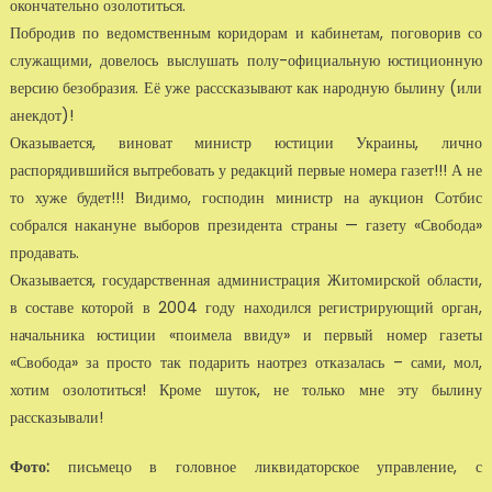
окончательно озолотиться.
Побродив по ведомственным коридорам и кабинетам, поговорив со
служащими, довелось выслушать полу-официальную юстиционную
версию безобразия. Её уже расссказывают как народную былину (или
анекдот)!
Оказывается, виноват министр юстиции Украины, лично
распорядившийся вытребовать у редакций первые номера газет!!! А не
то хуже будет!!! Видимо, господин министр на аукци­он Сотбис
собрался накануне выборов президента страны — газету «Свобода»
продавать.
Оказывается, государственная администрация Житомирской области,
в составе которой в 2004 году находился регистрирующий орган,
начальника юстиции «поимела ввиду» и пер­вый номер газеты
«Свобода» за просто так подарить наотрез отказалась – сами, мол,
хотим озолотиться! Кроме шуток, не только мне эту былину
рассказывали!
Фото:
письмецо в головное ликвидаторское управление, с