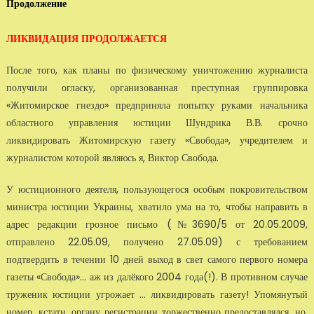
Продолжение
ЛИКВИДАЦИЯ ПРОДОЛЖАЕТСЯ
После того, как планы по физическому уничтожению журналиста
получили огласку, орга­низованная преступная группировка
«Житомирское гнездо» предприняла попытку руками начальника
областного управления юстиции Шундрика В.В. срочно
ликвидировать Жи­томирскую газету «Свобода», учредителем и
журналистом которой являюсь я, Виктор Сво­бода.
У юстиционного деятеля, пользующегося особым покровительством
министра юстиции Ук­раины, хватило ума на то, чтобы направить в
адрес редакции грозное письмо (№3690/5 от 20.05.2009,
отправлено 22.05.09, получено 27.05.09) с требованием
подтвердить в те­чении 10 дней выход в свет самого первого номера
газеты «Свобода»... аж из далёкого 2004 года(!). В противном случае
труженик юстиции угрожает ... ликвидировать газету! Упомяну­тый
номер, кстати, органу регистрации торжественно предоставлялся, но,