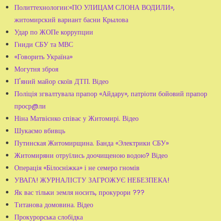
Политтехнологии:«ПО УЛИЦАМ СЛОНА ВОДИЛИ»,
житомирский вариант басни Крылова
Удар по ЖОПе коррупции
Гниди СБУ та МВС
«Говорить Україна»
Могутня зброя
П'яний майор скоїв ДТП. Відео
Поліція згвалтувала прапор «Айдару», патріоти бойовий прапор
проср@ли
Ніна Матвієнко співає у Житомирі. Відео
Шукаємо вбивць
Путинская Житомирщина. Банда «Электрики СБУ»
Житомиряни отруїлись доочищеною водою? Відео
Операція «Білосніжка» і не семеро гномів
УВАГА! ЖУРНАЛІСТУ ЗАГРОЖУЄ НЕБЕЗПЕКА!
Як вас тільки земля носить, прокурори ???
Титанова домовина. Відео
Прокурорська слобідка