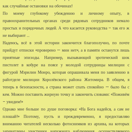
как случайные остановки на обочинах!
По моему глубокому убеждению и личному опыту, в
правоохранительных органах среди ря­довых сотрудников немало
простых и порядочных людей. А что касается руководства – так его ж
не выбирают …
Надеюсь, всё в этой истории закончится благополучно, по почте
прийдут отписки «провере­но — мин нет», а в памяти останутся лишь
приятные эпизоды. Например, вызывающий эро­тический шок
пистолет в кобуре на поясе у молодой сотрудницы милиции с
фигурой Мэ­рилин Монро, которая опрашивала меня по заявлению в
райотделе милиции Королёвского района Житомира. В общем, я
теперь в безопасности, а страна может спать спокойно — было бы с
кем. Можно поставить жирную точку и закончить словами: «Поживём
– уви­дим!»
Однако мне больше по душе поговорка: «На Бога надейся, а сам не
плошай!» Поэтому, пусть и преждевременно, я предоставляю
вниманию читателей несколько фотоснимков из архи­ва, на которых
запечатлены участники наружного наблюдения, осуществляемого