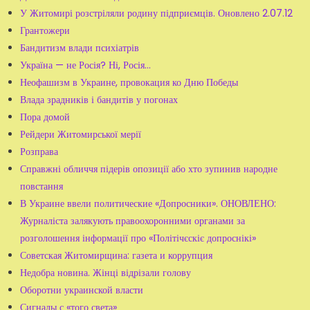
У Житомирі розстріляли родину підприємців. Оновлено 2.07.12
Грантожери
Бандитизм влади психіатрів
Україна — не Росія? Ні, Росія...
Неофашизм в Украине, провокация ко Дню Победы
Влада зрадників і бандитів у погонах
Пора домой
Рейдери Житомирської мерії
Розправа
Справжні обличчя підерів опозиції або хто зупинив народне
повстання
В Украине ввели политические «Допросники». ОНОВЛЕНО:
Журналіста залякують правоохоронними органами за
розголошення інформації про «Політічєскіє допроснікі»
Советская Житомирщина: газета и коррупция
Недобра новина. Жінці відрізали голову
Оборотни украинской власти
Сигналы с «того света»