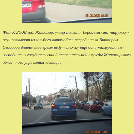
Фото:
2008 год. Житомир, улица Большая Бердичевская, «наружку»
осуществляют из го­лубого автомобиля впереди — за Виктором
Свободой длительное время ведут слежку ещё од­ни «замурзанные»
господа — из государственной исполнительной службы Житомирского
об­ластного управления юстиции