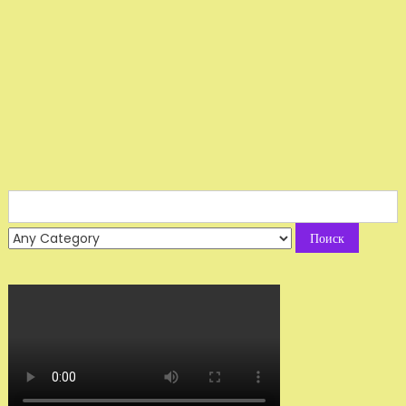
Search
for: