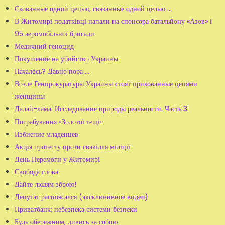
Скованные одной цепью, связанные одной целью …
В Житомирі податківці напали на спонсора батальйону «Азов» і
95 аеромобільної бригади
Медичний геноцид
Покушение на убийство Украины
Началось? Давно пора …
Возле Генпрокуратуры Украины стоят прикованные цепями
женщины
Далай-лама. Исследование природы реальности. Часть 3
Пограбування «Золотої тещі»
Избиение младенцев
Акція протесту проти свавілля міліції
День Перемоги у Житомирі
Свобода слова
Дайте людям зброю!
Депутат распоясался (эксклюзивное видео)
Приватбанк: небезпека системи безпеки
Будь обережним, дивись за собою