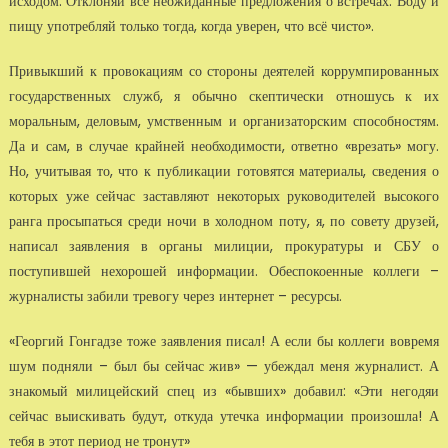
исходом. Отклоняй все неожиданные предло­жения о встречах. Воду и
пищу употребляй только тогда, когда уверен, что всё чисто».
При­выкший к провокациям со стороны деятелей коррумпированных
государственных служб, я обычно скептически отношусь к их
моральным, деловым, умственным и организаторским способностям.
Да и сам, в случае крайней необходимости, ответно «врезать» могу.
Но, учи­тывая то, что к публикации готовятся материалы, сведения о
которых уже сейчас заставля­ют некоторых руководителей высокого
ранга просыпаться среди ночи в холодном поту, я, по совету друзей,
написал заявления в органы милиции, прокуратуры и СБУ о
поступив­шей нехорошей информации. Обеспокоенные коллеги –
журналисты забили тревогу через интернет – ресурсы.
«Георгий Гонгадзе тоже заявления писал! А если бы коллеги вовремя
шум подняли – был бы сейчас жив» — убеждал меня журналист. А
знакомый милицейский спец из «бывших» добавил: «Эти негодяи
сейчас выискивать будут, откуда утечка информа­ции произошла! А
тебя в этот период не тронут»