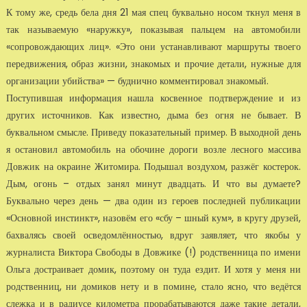
К тому же, средь бела дня 21 мая спец буквально носом ткнул меня в
так называемую «на­ружку», показывая пальцем на автомобили
«сопровождающих лиц». «Это они устанавлива­ют маршруты твоего
передвижения, образ жизни, знакомых и прочие детали, нужные для
организации убийства» — буднично комментировал знакомый.
Поступившая информация нашла косвенное подтверждение и из
других источников. Как из­вестно, дыма без огня не бывает. В
буквальном смысле. Приведу показательный пример. В выходной день
я остановил автомобиль на обочине дороги возле лесного массива
Довжик на окра­ине Житомира. Подышал воздухом, разжёг костерок.
Дым, огонь – отдых занял минут двад­цать. И что вы думаете?
Буквально через день — два один из героев последней публикации
«Основной инстинкт», назовём его «сбу – шный кум», в кругу друзей,
бахвалясь своей осве­домлённостью, вдруг заявляет, что якобы у
журналиста Виктора Свободы в Довжике (!) родственница по имени
Ольга достраивает домик, поэтому он туда ездит. И хотя у меня ни
родственниц, ни домиков нету и в помине, стало ясно, что ведётся
слежка и в радиусе ки­лометра прорабатываются даже такие детали,