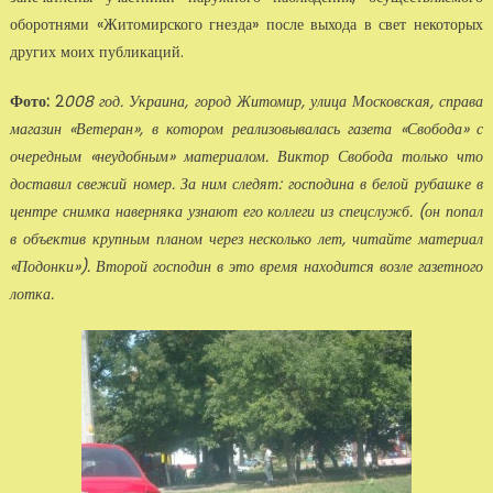
оборотня­ми «Житомирского гнезда» после выхода в свет некоторых
других моих публикаций.
Фото:
2
008 год. Украина, город Житомир, улица Московская, справа
магазин «Ветеран», в котором реализовывалась газета «Свобода» с
очередным «неудобным» материалом. Вик­тор Свобода только что
доставил свежий номер. За ним следят: господина в белой рубаш­ке в
центре снимка наверняка узнают его коллеги из спецслужб. (он попал
в объектив крупным планом через несколько лет, читайте материал
«Подонки»). Второй господин в это вре­мя находится возле газетного
лотка.