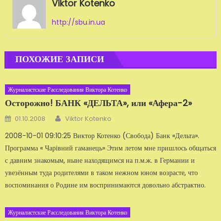
Viktor Kotenko
http://sbu.in.ua
ПОХОЖИЕ ЗАПИСИ
Журналистские Расследования Виктора Котенко
Осторожно! БАНК «ДЕЛЬТА», или «Афера-2»
Автор
Добавлено
01.10.2008
Viktor Kotenko
2008-10-01 09:10:25 Виктор Котенко (Свобода) Банк «Дельта».
Программа « Чарівний гаманець» Этим летом мне пришлось общаться
с дав­ним знакомым, ныне находящимся на п.м.ж. в Германии и
увезённым туда ро­дителями в таком нежном юном возрасте, что
воспоминания о Родине им воспринима­ются довольно абстрактно.
Журналистские Расследования Виктора Котенко