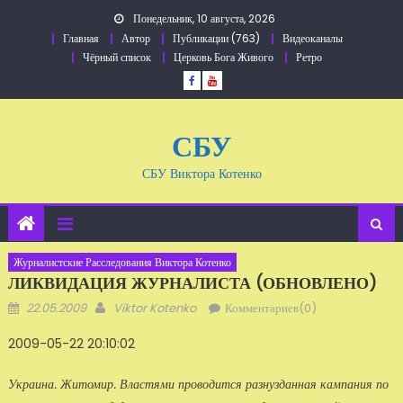
Перейти
Понедельник, 10 августа, 2026
к
Главная
Автор
Публикации (763)
Видеоканалы
содержанию
Чёрный список
Церковь Бога Живого
Ретро
СБУ
СБУ Виктора Котенко
Журналистские Расследования Виктора Котенко
ЛИКВИДАЦИЯ ЖУРНАЛИСТА (ОБНОВЛЕНО)
Добавлено
Автор
22.05.2009
Viktor Kotenko
Комментариев(0)
2009-05-22 20:10:02
Украина. Житомир. Властями проводится разнузданная кампания по