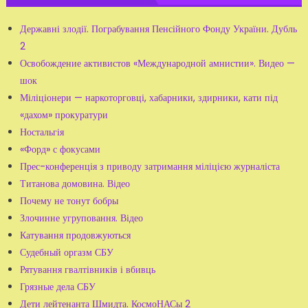
Державні злодії. Пограбування Пенсійного Фонду України. Дубль
2
Освобождение активистов «Международной амнистии». Видео —
шок
Міліціонери — наркоторговці, хабарники, здирники, кати під
«дахом» прокуратури
Ностальгія
«Форд» с фокусами
Прес-конференція з приводу затримання міліцією журналіста
Титанова домовина. Відео
Почему не тонут бобры
Злочинне угруповання. Відео
Катування продовжуються
Судебный оргазм СБУ
Рятування гвалтівників і вбивць
Грязные дела СБУ
Дети лейтенанта Шмидта. КосмоНАСы 2