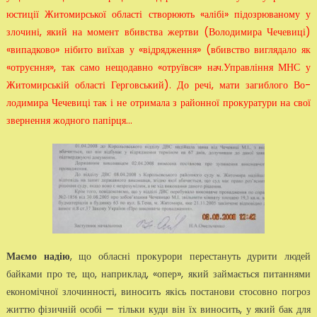
юстиції Жи­томирської області створюють «алібі» підозрюваному у
злочині, який на момент вбивства жертви (Володимира Чечевиці)
«випад­ково» нібито виїхав у «відрядження» (вбивство виглядало як
«от­руєння», так само нещодавно «отруївся» нач.Управління МНС у
Житомирській області Герговський). До речі, мати загиблого Во­
лодимира Чечевиці так і не отримала з районної прокуратури на свої
звернення жодного папірця…
Маємо надію
, що обласні прокурори перестануть дурити людей
байка­ми про те, що, наприклад, «опер», який займається питаннями
еко­номічної злочинності, виносить якісь постанови стосовно погроз
жит­тю фізичній особі — тільки куди він їх виносить, у який бак для