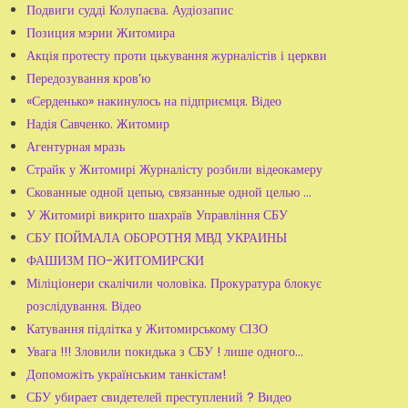
Подвиги судді Колупаєва. Аудіозапис
Позиция мэрии Житомира
Акція протесту проти цькування журналістів і церкви
Передозування кров’ю
«Серденько» накинулось на підприємця. Відео
Надія Савченко. Житомир
Агентурная мразь
Страйк у Житомирі Журналісту розбили відеокамеру
Скованные одной цепью, связанные одной целью …
У Житомирі викрито шахраїв Управління СБУ
СБУ ПОЙМАЛА ОБОРОТНЯ МВД УКРАИНЫ
ФАШИЗМ ПО-ЖИТОМИРСКИ
Міліціонери скалічили чоловіка. Прокуратура блокує
розслідування. Відео
Катування підлітка у Житомирському СІЗО
Увага !!! Зловили покидька з СБУ ! лише одного...
Допоможіть українським танкістам!
СБУ убирает свидетелей преступлений ? Видео