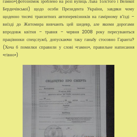
гамно»(фо­тознімок зроблено на розі вулиць Льва Толстого і Великої
Бердичівської) щодо особи Президента України, завдяки чому
щоденно тисячі тран­зитних автоперевізників на гамірному в’їзді –
виїзді до Житомира вив­чають цей шедевр, але якими дорогами
впродовж квітня – травня – червня 2008 року пересуваються
працівники спецслужб, допускаючи та­ку ганьбу стосовно Гаранта?
(Хоча б помилки справили у слові «гам­но», правильне написання
«гівно»)