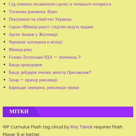
Суд отменил незаконную сделку и «отмазал» нотариуса
Титанова домовина. Відео
Покушение на убийство Украины
Серіал «Вбивця року»: слідство ведуть мудаки
Арсен Аваков у Житомирі
Черняхів: катування в міліції
Вбивця року
Голова Лугинської РДА — збоченець ?
Банда прокуроров
Банду рейдерів очолює міністр Присяжнюк?
Захар — прапор революції
Барикади зачищено, революція триває
МІТКИ
WP Cumulus Flash tag cloud by
Roy Tanck
requires Flash
Player 9 or better.