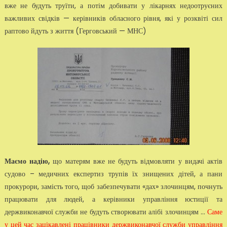
вже не будуть труїти, а потім добивати у лікарнях недоотруєних
важли­вих свідків — керівників обласного рівня, які у розквіті сил
раптово йдуть з життя (Герговський — МНС)
Маємо надію,
що матерям вже не будуть відмовляти у видачі актів
су­дово – медичних експертиз трупів їх знищених дітей, а пани
прокурори, замість того, щоб забезпечувати «дах» злочинцям, почнуть
працювати для людей, а керівники управління юстиції та
держвиконавчої служби не будуть створювати алібі злочинцям ...
Саме
у цей час зацікавлені працівники держвиконавчої служби управління