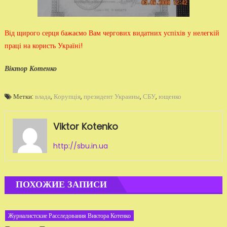
Від щирого серця бажаємо Вам чергових видатних успіхів у не­легкій
праці на користь Україні!
Віктор Котенко
Метки:
влада
,
Корупція
,
президент Украины
,
СБУ
,
ющенко
Viktor Kotenko
http://sbu.in.ua
ПОХОЖИЕ ЗАПИСИ
Журналистские Расследования Виктора Котенко