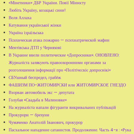
«Мінетники» ДБР України. Повії Мінюсту
Любіть Україну, козацькі сини!
Воля Аллаха
Катування української жінки
Україна ізраїльська
Психическая атака пожарно — психиатрической мафии
Ментівська ДТП у Черняхові
В Украине ввели политические «Допросники». ОНОВЛЕНО:
Журналіста залякують правоохоронними органами за
розголошення інформації про «Політічєскіє допроснікі»
СБУшный беспредел, грабёж
ФАШИЗМ ПО-ЖИТОМИРСКИ или ЖИТОМИРСКОЕ ГНЕЗДО
Взорван автомобиль экс — депутата
Голубая «Свадьба в Малиновке»
На журналіста напали фігуранти викривальних публікацій
Прокурори — брехуни
Чумаченко Анатолій Іванович, прокурор
Пасхальное нападение сатанистов. Продолжение. Часть 4-я : «Рука