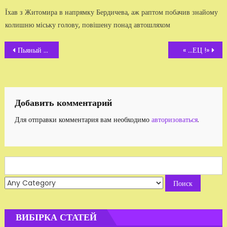
Їхав з Житомира в напрямку Бердичева, аж раптом побачив знайому
колишню міську голову, повішену понад автошляхом
Навигация
Пьяный «гаишник-лихач» сбил двух студентов
« ...ЕЦ !»
по
записям
Добавить комментарий
Для отправки комментария вам необходимо
авторизоваться
.
Search
for:
ВИБІРКА СТАТЕЙ