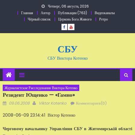
Перейти
Четверг, 06 августа, 2026
к
Главная
Автор
Публикации (763)
Видеоканалы
содержанию
Чёрный список
Церковь Бога Живого
Ретро
СБУ
СБУ Виктора Котенко
Журналистские Расследования Виктора Котенко
Резидент Ющенко — «гамно»
Добавлено
Автор
09.06.2008
Viktor Kotenko
Комментариев(0)
2008-06-09 23:14:41 Віктор Котенко
Черговому начальнику Управління СБУ в Житомирській області