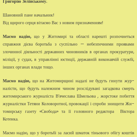
Григорію Зелінському.
Шановний пане начальник!
Від щирого серця вітаємо Вас з новим призначенням!
Маємо надію,
що у Житомирі та області нарешті розпочнеться
справжня дієва бо­ротьба з суспільно — небезпечними проява­ми
злочинної діяльності державних чиновників в органах прокуратури,
міліції, у судах, в управлінні юстиції, державній виконавчій службі,
інших органах влади тощо.
Маємо надію,
що на Житомирщині надалі не будуть гинути жур­
налісти, що будуть належним чином розслідувані загадкова смерть
жи­томирського журналіста В’ячеслава Шмельова , жорстоке побиття
жур­налістки Тетяни Коловоротної, провокації і спроби знищити Жи­
томирську газету «Свобода» та її головного редактора Вікто­ра
Котенка.
Маємо надію, що у боротьбі за ласий шматок тіньового обігу коштів