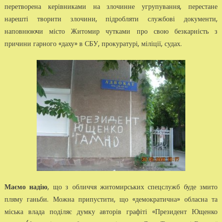
пе­ретворена керівниками на злочинне угрупування, перестане
нарешті творити злочини, підробляти службові документи,
наповнюючи місто Житомир чутками про свою безкарність з
причини гарного «даху» в СБУ, прокуратурі, міліції, судах.
Маємо надію
, що з обличчя житомирських спецслужб буде змито
пля­му ганьби. Можна припустити, що «демократична» обласна та
міська влада поділяє думку авторів графіті «Президент Ющенко