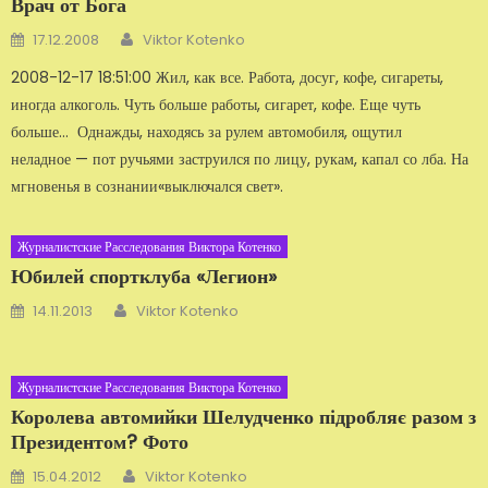
Врач от Бога
Автор
Добавлено
17.12.2008
Viktor Kotenko
2008-12-17 18:51:00 Жил, как все. Работа, досуг, кофе, сигареты,
иногда алкоголь. Чуть больше работы, сигарет, ко­фе. Еще чуть
больше… Однажды, находясь за рулем авто­мобиля, ощутил
неладное — пот ручьями заструился по лицу, ру­кам, капал со лба. На
мгновенья в сознании«выключался свет».
Журналистские Расследования Виктора Котенко
Юбилей спортклуба «Легион»
Автор
Добавлено
14.11.2013
Viktor Kotenko
Журналистские Расследования Виктора Котенко
Королева автомийки Шелудченко підробляє разом з
Президентом? Фото
Автор
Добавлено
15.04.2012
Viktor Kotenko