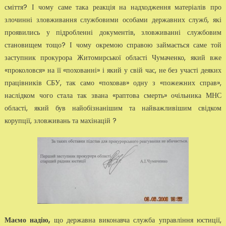
сміття? І чому саме така реакція на надходження матеріалів про
злочинні зловжи­вання службовими особами державних служб, які
проявились у підроб­ленні документів, зловживанні службовим
становищем тощо? І чому ок­ремою справою займається саме той
заступник прокурора Житомирсь­кої області Чумаченко, який вже
«проколовся» на її «похованні» і який у свій час, не без участі деяких
працівників СБУ, так само «поховав» од­ну з «пожежних справ»,
наслідком чого стала так звана «раптова смерть» очільника МНС
області, який був найобізнанішим та найваж­ливішим свідком
корупції, зловживань та махінацій ?
Маємо надію,
що державна виконавча служба управління юстиції,