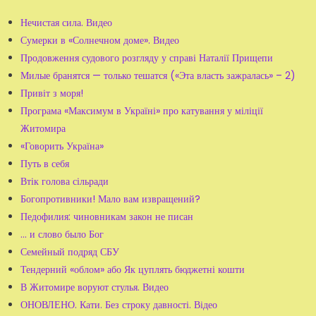
Нечистая сила. Видео
Сумерки в «Солнечном доме». Видео
Продовження судового розгляду у справі Наталії Прищепи
Милые бранятся — только тешатся («Эта власть зажралась» – 2)
Привіт з моря!
Програма «Максимум в Україні» про катування у міліції
Житомира
«Говорить Україна»
Путь в себя
Втік голова сільради
Богопротивники! Мало вам извращений?
Педофилия: чиновникам закон не писан
... и слово было Бог
Семейный подряд СБУ
Тендерний «облом» або Як цуплять бюджетні кошти
В Житомире воруют стулья. Видео
ОНОВЛЕНО. Кати. Без строку давності. Відео