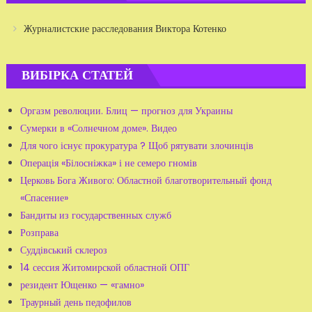
Журналистские расследования Виктора Котенко
ВИБІРКА СТАТЕЙ
Оргазм революции. Блиц — прогноз для Украины
Сумерки в «Солнечном доме». Видео
Для чого існує прокуратура ? Щоб рятувати злочинців
Операція «Білосніжка» і не семеро гномів
Церковь Бога Живого: Областной благотворительный фонд
«Спасение»
Бандиты из государственных служб
Розправа
Суддівський склероз
14 сессия Житомирской областной ОПГ
резидент Ющенко — «гамно»
Траурный день педофилов