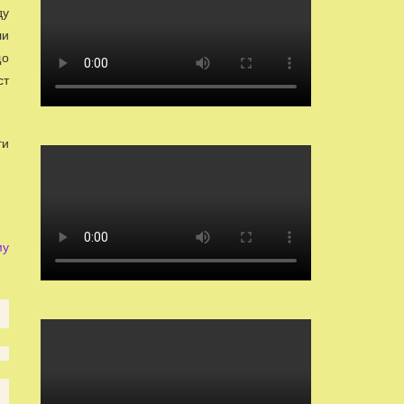
ду
ли
що
ст
ти
му