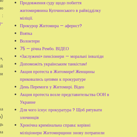
ію
Продовження суду щодо побиття
ою
житомирянина Купчинського в райвідділку
 :
міліції.
g-
Прокурор Житомира — аферист?
Взятка
Волонтери
75 — річна Рембо. ВІДЕО
«Заслужені» пенсіонери — моральні інваліди
»,
Допоможіть українським танкістам!
ій
Акция протеста в Житомире! Женщины
ми
приковались цепями к прокуратуре
День Перемоги у Житомирі. Відео
Акция протеста возле представительства ООН в
Украине
ка
Для чого існує прокуратура ? Щоб рятувати
а)
злочинців
ць
Хронічна кримінальна справа: керівні
на
міліціонери Житомирщини знову потрапили