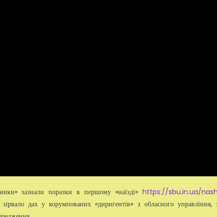
льники» зазнали поразки в першому «наїзді»
https://sbu.in.ua/nas
зірвало дах у корумпованих «диригентів» з обласного управління, 
передження