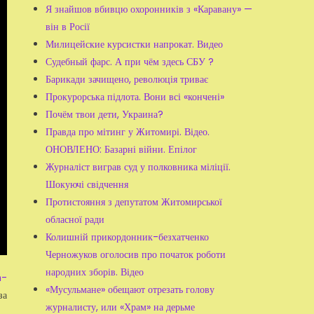
Я знайшов вбивцю охоронників з «Каравану» —
він в Росії
Милицейские курсистки напрокат. Видео
Судебный фарс. А при чём здесь СБУ ?
Барикади зачищено, революція триває
Прокурорська підлота. Вони всі «кончені»
Почём твои дети, Украина?
Правда про мітинг у Житомирі. Відео.
ОНОВЛЕНО: Базарні війни. Епілог
Журналіст виграв суд у полковника міліції.
Шокуючі свідчення
Протистояння з депутатом Житомирської
обласної ради
Колишній прикордонник-безхатченко
Черножуков оголосив про початок роботи
народних зборів. Відео
h-
«Мусульмане» обещают отрезать голову
за
журналисту, или «Храм» на дерьме