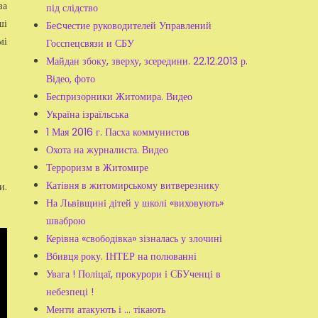
за
під слідство
ші
Беcчестие руководителей Управлений
мі
Госспецсвязи и СБУ
Майдан збоку, зверху, зсередини. 22.12.2013 р.
Відео, фото
Беспризорники Житомира. Видео
Україна ізраїльська
1 Мая 2016 г. Пасха коммунистов
Охота на журналиста. Видео
Терроризм в Житомире
Катівня в житомирському витверезнику
и.
На Львівщині дітей у школі «виховують»
шваброю
Керівна «свободівка» зізналась у злочині
Вбивця року. ІНТЕР на полюванні
Увага ! Поліцаї, прокурори і СБУченці в
небезпеці !
Менти атакують і ... тікають