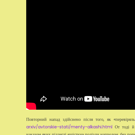
Повторний напад здійснено після того, як «перевіря
arxiv/avtorskie-stati/menty-alkashi.html
От тоді й 
наказом яких підлеглі «шістки» полізли напролом, без по