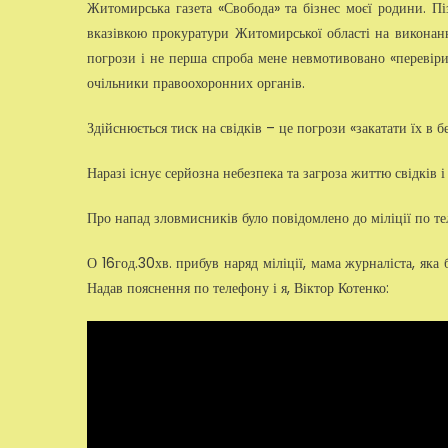
Житомирська газета «Свобода» та бізнес моєї родини. Піз
вказівкою прокуратури Житомирської області на викона
погрози і не перша спроба мене невмотивовано «перевіри
очільники правоохоронних органів.
Здійснюється тиск на свідків – це погрози «закатати їх в б
Наразі існує серйозна небезпека та загроза життю свідків і
Про напад зловмисників було повідомлено до міліції по т
О 16год.30хв. прибув наряд міліції, мама журналіста, яка
Надав пояснення по телефону і я, Віктор Котенко: