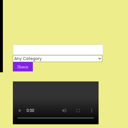
Search
for: