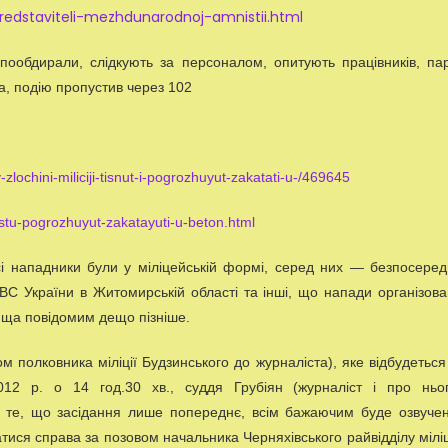
predstaviteli-mezhdunarodnoj-amnistii.html
 пообдирали, слідкують за персоналом, опитують працівників, па
а, подію пропустив через 102
v-zlochini-miliciji-tisnut-i-pogrozhuyut-zakatati-u-/469645
stu-pogrozhuyut-zakatayuti-u-beton.html
і нападники були у міліцейській формі, серед них — безпосеред
ВС України в Житомирській області та інші, що напади організова
вища повідомим дещо пізніше.
 полковника міліції Будзинського до журналіста), яке відбудеться
12 р. о 14 год.30 хв., суддя Грубіян (журналіст і про ньо
 те, що засідання лише попереднє, всім бажаючим буде озвуче
атися справа за позовом начальника Черняхівського райвідділу міліц