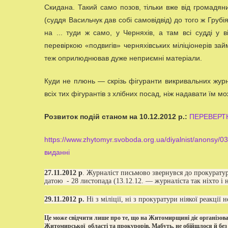
Скидана. Такий само позов, тільки вже від громадян
(суддя Васильчук дав собі самовідвід) до того ж Груб
на ... туди ж само, у Черняхів, а там всі судді у 
перевіркою «подвигів» черняхівських міліціонерів за
теж оприлюднював дуже неприємні матеріали.
Куди не плюнь — скрізь фігуранти викривальних журна
всіх тих фігурантів з хлібних посад, ніж надавати їм 
Розвиток подій станом на 10.12.2012 р.:
ПЕРЕВЕРТН
https://www.zhytomyr.svoboda.org.ua/diyalnist/anons
виданні
27.11.2012 р
. Журналіст письмово звернувся до прокурату
датою - 28 листопада (13.12.12. — журналіста так ніхто і 
29.11.2012 р.
Ні з міліції, ні з прокуратури ніякої реакції н
Це може свідчити лише про те, що на Житомирщині діє організова
Житомирської області та прокурорів. Мабуть, не обійшлося й без 