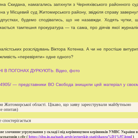
ина Скидана, намагались запхнути з Черняхівського районного су
іяна у Місцевий суд Житомирського району, звідкіля справу заверну
відпустках, будемо сподіватись, що не назавжди. Ходять чутки, 
ймається тамтешня прокуратура — та сама, про діячів якої журналі
лістських розслідувань Віктора Котенка. А чи не простіше витури
можливість «перевіряти» одне одного?
І В ПОГОНАХ ДУРКУЮТЬ. Відео, фото
y/034905/ — представники ВО Свобода знищили цей матеріал у своє
ри Житомирської області. Цікаво, що заяву зареєстрували майбутньою
не опитав)
е спостерігається
не злочинне угрупування у складі і під керівництвом керівників УМВС України в
кураторів з сбу (
https://sbu.in.ua/nash-arxiv/avtorskie-stati/shaxra%D1%97.html
)