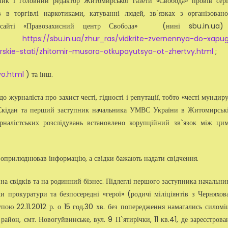
ник і головний редактор Житомирської газети «Свобода» провів сер
 в торгівлі наркотиками, катуванні людей, зв`язках з організован
б-сайті «Правозахисний центр Свобода» (нині sbu.in.ua)
;
https://sbu.in.ua/zhur_ras/vidkrite-zvernennya-do-xapu
torskie-stati/zhitomir-musora-otkupayutsya-ot-zhertvy.html
;
vo.html
) та інш.
журналіста про захист честі, гідності і репутації, тобто «честі мундиру
ії Скідан та перший заступник начальника УМВС України в Житомирськ
рналістських розслідувань встановлено корупційний зв`язок між ци
о оприлюднював інформацію, а свідки бажають надати свідчення.
на свідків та на родинний бізнес. Підлеглі першого заступника начальни
 прокуратури та безпосередні «герої» (родичі міліціянтів з Черняхов
пою 22.11.2012 р. о 15 год.30 хв. без попередження намагались силомі
он, смт. Новогуйвинське, вул. 9 П`ятирічки, 11 кв.41, де зареєстрова