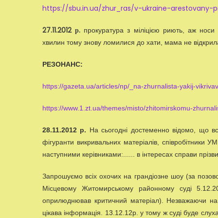
https://sbu.in.ua/zhur_ras/v-ukraine-arestovany-
27.11.2012 р.
прокуратура з міліцією риють, аж носи
хвилин тому знову ломилися до хати, мама не відкрил
РЕЗОНАНС:
https://gazeta.ua/articles/np/_na-zhurnalista-yakij-vikriva
https://www.1.zt.ua/themes/misto/zhitomirskomu-zhurnali
28.11.2012 р.
На сьогодні достеменно відомо, що вс
фігуранти викривальних матеріалів, співробітники УМ
наступними керівниками:...... в інтересах справи пріз
Запрошуємо всіх охочих на грандіозне шоу (за позовом
Місцевому Житомирському районному суді 5.12.20
оприлюднював критичний матеріал). Незважаючи на
цікава інформація. 13.12.12р. у тому ж суді буде слух