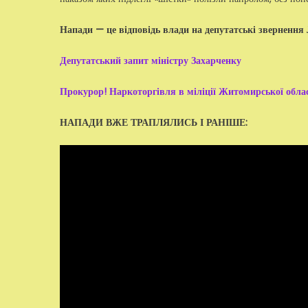
Напади — це відповідь влади на депутатські звернення 
Депутатський запит міністру Захарченку
Прокурор! Наркоторгівля в міліції Житомирської обла
НАПАДИ ВЖЕ ТРАПЛЯЛИСЬ І РАНІШЕ: