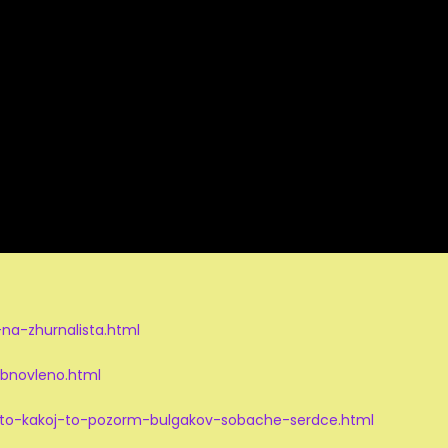
-na-zhurnalista.html
-obnovleno.html
-eto-kakoj-to-pozorm-bulgakov-sobache-serdce.html