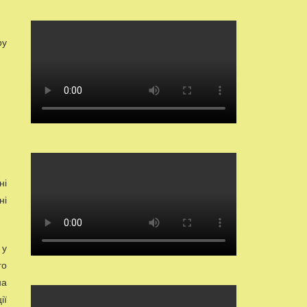
ру
ні
ні
 у
го
на
ії