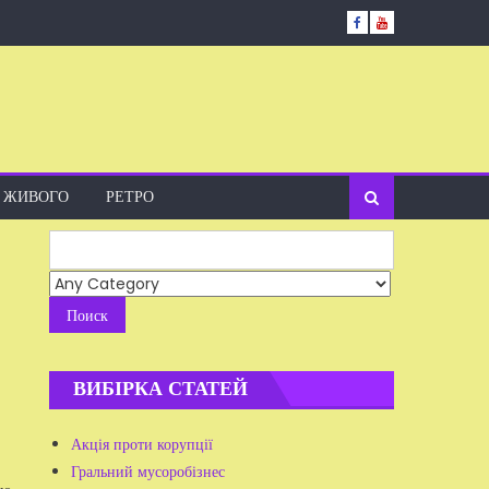
А ЖИВОГО
РЕТРО
Search
for:
ВИБІРКА СТАТЕЙ
Акція проти корупції
Гральний мусоробізнес