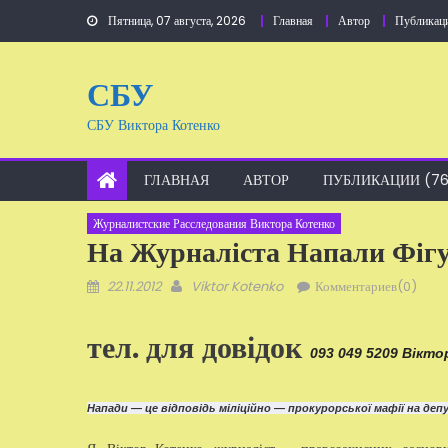
Перейти
Пятница, 07 августа, 2026
Главная
Автор
Публикац
к
содержанию
СБУ
СБУ Виктора Котенко
ГЛАВНАЯ
АВТОР
ПУБЛИКАЦИИ (76
Журналистские Расследования Виктора Котенко
На Журналіста Напали Фіг
Добавлено
Автор
22.11.2012
Viktor Kotenko
Комментариев(0)
тел. для довідок
093 049 5209 Вікт
Напади — це відповідь міліційно — прокурорської мафії на де