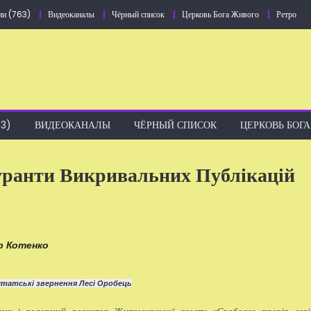
ии (763)
Видеоканалы
Чёрный список
Церковь Бога Живого
Ретро
3)
ВИДЕОКАНАЛЫ
ЧЁРНЫЙ СПИСОК
ЦЕРКОВЬ БОГ
уранти Викривальних Публікацій
ор Котенко
путатські звернення Лесі Оробець