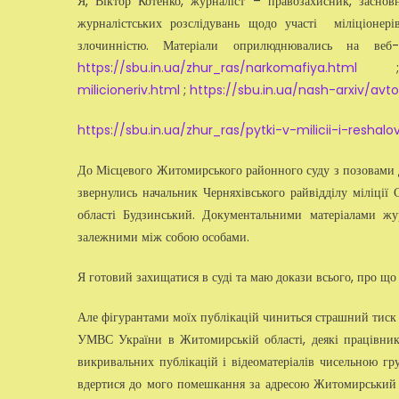
Я, Віктор Котенко, журналіст – правозахисник, заснов
журналістських розслідувань щодо участі міліціонерів
злочинністю. Матеріали оприлюднювались на ве
https://sbu.in.ua/zhur_ras/narkomafiya.html
milicioneriv.html
;
https://sbu.in.ua/nash-arxiv/av
https://sbu.in.ua/zhur_ras/pytki-v-milicii-i-reshalo
До Місцевого Житомирського районного суду з позовами до 
звернулись начальник Черняхівського райвідділу міліц
області Будзинський. Документальними матеріалами жу
залежними між собою особами.
Я готовий захищатися в суді та маю докази всього, про щ
Але фігурантами моїх публікацій чиниться страшний тиск 
УМВС України в Житомирській області, деякі працівники
викривальних публікацій і відеоматеріалів чисельною гру
вдертися до мого помешкання за адресою Житомирський рай