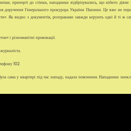
ніше, приперті до стінки, нападники відбріхувались, що нібито діяли 
ння доручення Генерального прокурора України Пшонки. Це вже не пер
ти». Як видно з документів, розправами завжди керують одні й ті ж са
етон» і різноманітні провокації.
 журналіста.
елефону 102
 була сама у квартирі під час нападу, надала пояснення. Нападники зникл