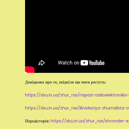
Довідково про те, звідкіля ще ноги ростуть:
https://sbu.in.ua/zhur_ras/napad-radioelektronikiv
https://sbu.in.ua/zhur_ras/likvidaciya-zhurnalista
Передісторія:
https://sbu.in.ua/zhur_ras/shvonder