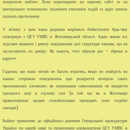
попросили вийти». Хоча оприлюднені на нашому сайті та на
центральних телеканалах свідчення учасників подій та аудіо записи
свідчать протилежне.
У зв’язку з цим наша редакція вирішила бойкотувати будь-яку
співпрацю з ЦГЗ УМВС в Житомирській області. Адже маємо всі
підстави вважати і решту повідомлень цієї структури такими, що не
заслуговують на довіру. Як кажуть, «хто збрехав раз – збреше в
вдруге».
Гадаємо, що наші читачі не багато втратять, якщо не знайдуть на
наших сторінках повідомлень про розкриття міліцією таких
«резонансних злочинів», як затримання самогонників чи викриття
грального залу в глухому селі (в той час як в Житомирі
правоохоронці щодня спокійнісінько проходять повз подібні
заклади).
Бойкот триватиме до офіційного рішення Генеральної прокуратури
України по нашій заяві та принесення керівництвом ЦГЗ УМВС в