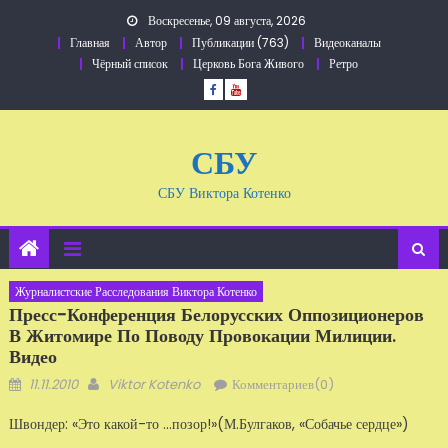
Перейти
Воскресенье, 09 августа, 2026
к
Главная
Автор
Публикации (763)
Видеоканалы
содержанию
Чёрный список
Церковь Бога Живого
Ретро
СБУ
СБУ Виктора Котенко
Журналистские Расследования Виктора Котенко
Пресс-Конференция Белорусских Оппозиционеров
В Житомире По Поводу Провокации Милиции.
Видео
Добавлено
Автор
11.11.2010
Viktor Kotenko
Комментариев(0)
Швондер: «Это какой-то ...позор!»(М.Булгаков, «Собачье сердце»)