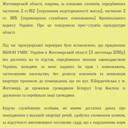
Житомирській області, зокрема, за ознаками злочинів, передбачених
частиною 2 ст.162 (порушення недоторканності житла), частиною 2
ст. 365 (перевищення службових повноважень) Кримінального
кодексу України. Про це повідомила прес-служба прокуратури
області.
Під час прокурорської перевірки було встановлено, що працівники
ВБНОН УМВС України в Житомирській області (3 листопада 2010р)
без достатніх на те підстав, передбачених чинним законодавством
України, виходячи за межі наданих їм прав і повноважень,
застосовуючи насильство, без дозволу власників та мешканців
квартири проникли до помешкання, що по вул. В.Бердичівська у м.
Житомирі, де проживав громадянин Білорусі Ігор Коктиш із
дружиною та перебували інші громадяни.
Будучи службовими особами, не маючи достатніх даних про
знаходження у вказаній квартирі речей, здобутих злочинним шляхом,
за відсутності вмотивованої постанови судді, що є порушенням норм