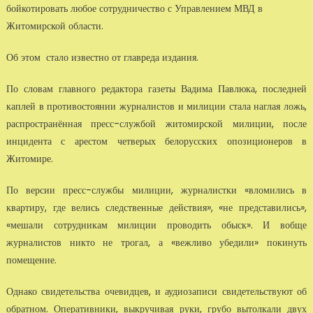
бойкотировать любое сотрудничество с Управлением МВД в
Житомирской области.
Об этом стало известно от главреда издания.
По словам главного редактора газеты Вадима Павлюка, последней
каплей в противостоянии журналистов и милиции стала наглая ложь,
распространённая пресс-службой житомирской милиции, после
инцидента с арестом четверых белорусских опозиционеров в
Житомире.
По версии пресс-службы милиции, журналистки «вломились в
квартиру, где велись следственные действия», «не представились»,
«мешали сотрудникам милиции проводить обыск». И вобще
журналистов никто не трогал, а «вежливо убедили» покинуть
помещение.
Однако свидетельства очевидцев, и аудиозаписи свидетельствуют об
обратном. Оперативники, выкручивая руки, грубо вытолкали двух