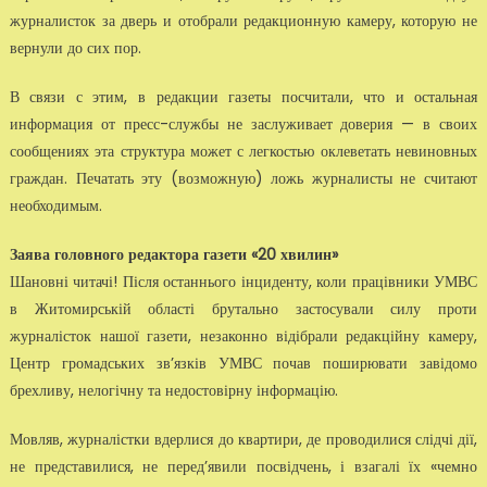
журналисток за дверь и отобрали редакционную камеру, которую не
вернули до сих пор.
В связи с этим, в редакции газеты посчитали, что и остальная
информация от пресс-службы не заслуживает доверия — в своих
сообщениях эта структура может с легкостью оклеветать невиновных
граждан. Печатать эту (возможную) ложь журналисты не считают
необходимым.
Заява головного редактора газети «20 хвилин»
Шановні читачі! Після останнього інциденту, коли працівники УМВС
в Житомирській області брутально застосували силу проти
журналісток нашої газети, незаконно відібрали редакційну камеру,
Центр громадських зв’язків УМВС почав поширювати завідомо
брехливу, нелогічну та недостовірну інформацію.
Мовляв, журналістки вдерлися до квартири, де проводилися слідчі дії,
не представилися, не перед’явили посвідчень, і взагалі їх «чемно