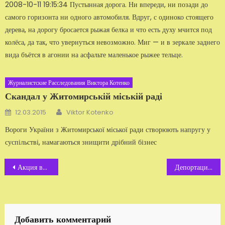
2008-10-11 19:15:34 Пустынная дорога. Ни впереди, ни позади до
самого горизонта ни одного автомобиля. Вдруг, с одиноко стоящего
дерева, на дорогу бросается рыжая белка и что есть духу мчится под
колёса, да так, что увернуться невозможно. Миг — и в зеркале заднего
вида бъётся в агонии на асфальте маленькое рыжее тельце.
Журналистские Расследования Виктора Котенко
Скандал у Житомирській міській раді
Автор
Добавлено
12.03.2015
Viktor Kotenko
Вороги України з Житомирської міської ради створюють напругу у
суспільстві, намагаються знищити дрібний бізнес
Навигация
Акция возле «Дома правосудия»
Депортация мусульманина. «Слава Славику!» Видео
по
записям
Добавить комментарий