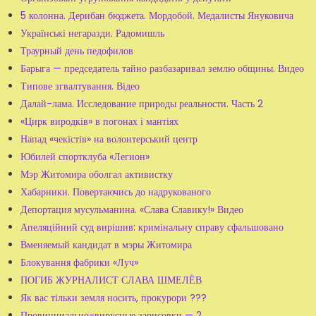
5 колонна. Дерибан бюджета. Мордобой. Медалисты Януковича
Українські негаразди. Радомишль
Траурный день педофилов
Барыга — председатель тайно разбазаривал землю общины. Видео
Типове згвалтування. Відео
Далай-лама. Исследование природы реальности. Часть 2
«Цирк виродків» в погонах і мантіях
Напад «чекістів» на волонтерський центр
Юбилей спортклуба «Легион»
Мэр Житомира оболгал активистку
Хабарники. Повертаючись до надрукованого
Депортация мусульманина. «Слава Славику!» Видео
Апеляційний суд вирішив: кримінальну справу сфальшовано
Вменяемый кандидат в мэры Житомира
Блокування фабрики «Луч»
ПОГИБ ЖУРНАЛИСТ СЛАВА ШМЕЛЁВ
Як вас тільки земля носить, прокурори ???
Провинциально-вирусные зарисовки — 2