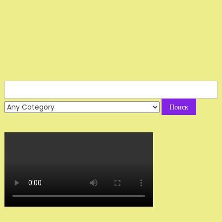
Search
for: