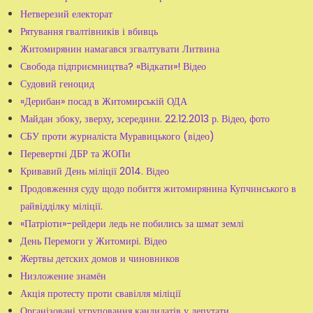
Нетверезий електорат
Рятування гвалтівників і вбивць
Житомирянин намагався згвалтувати Литвина
Свобода підприємництва? «Відкати»! Відео
Судовий геноцид
«Дерибан» посад в Житомирській ОДА
Майдан збоку, зверху, зсередини. 22.12.2013 р. Відео, фото
СБУ проти журналіста Муравицького (відео)
Перевертні ДБР та ЖОПи
Кривавий День міліції 2014. Відео
Продовження суду щодо побиття житомирянина Купчинського в
райвідділку міліції.
«Патріоти»-рейдери ледь не побились за шмат землі
День Перемоги у Житомирі. Відео
Жертвы детских домов и чиновников
Низложение знамён
Акція протесту проти свавілля міліції
Організовані угруповання кандидатів у депутати