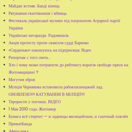
Майдан встояв. Банді кінець
Рятування гвалтівників і вбивць
Фестиваль української музики під патронатом Аграрної партії
України
Українські негаразди. Радомишль
Акція протесту проти свавілля судді Баренко
«Серденько» накинулось на підприємця. Відео
Репортаж с того света…
Хто і чому може потрапити до рейтингу ворогів свободи преси на
Житомирщині ?
Могутня зброя
Міліція Черняхова встановила рабовласницький лад.
ОНОВЛЕНО!!! КАТУВАННЯ В МІЛІЦІЇ!!!
Терористи у погонах. ВІДЕО
1 Мая 2010 года. Житомир
Бумага всё стерпит — и задницы милицейские, и газетный поклёп
ПриватБанда
Афера века