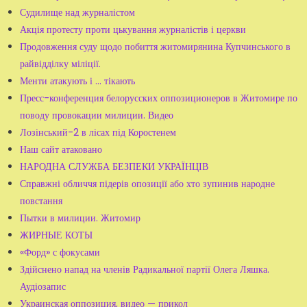
Судилище над журналістом
Акція протесту проти цькування журналістів і церкви
Продовження суду щодо побиття житомирянина Купчинського в
райвідділку міліції.
Менти атакують і ... тікають
Пресс-конференция белорусских оппозиционеров в Житомире по
поводу провокации милиции. Видео
Лозінський-2 в лісах під Коростенем
Наш сайт атаковано
НАРОДНА СЛУЖБА БЕЗПЕКИ УКРАЇНЦІВ
Справжні обличчя підерів опозиції або хто зупинив народне
повстання
Пытки в милиции. Житомир
ЖИРНЫЕ КОТЫ
«Форд» с фокусами
Здійснено напад на членів Радикальної партії Олега Ляшка.
Аудіозапис
Украинская оппозиция, видео — прикол