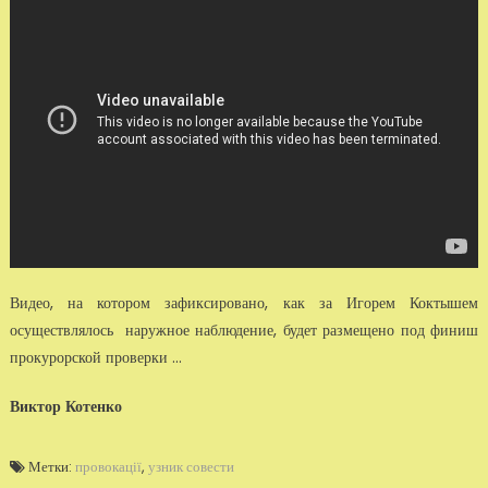
Видео, на котором зафиксировано, как за Игорем Коктышем
осуществлялось наружное наблюдение, будет размещено под финиш
прокурорской проверки ...
Виктор Котенко
Метки:
провокації
,
узник совести