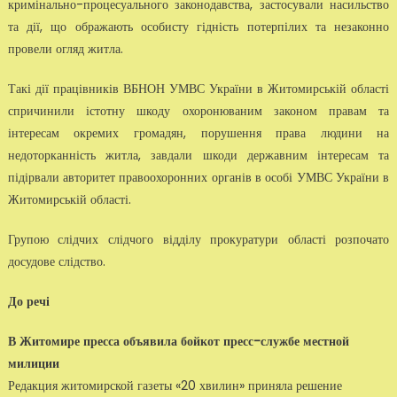
кримінально-процесуального законодавства, застосували насильство
та дії, що ображають особисту гідність потерпілих та незаконно
провели огляд житла.
Такі дії працівників ВБНОН УМВС України в Житомирській області
спричинили істотну шкоду охоронюваним законом правам та
інтересам окремих громадян, порушення права людини на
недоторканність житла, завдали шкоди державним інтересам та
підірвали авторитет правоохоронних органів в особі УМВС України в
Житомирській області.
Групою слідчих слідчого відділу прокуратури області розпочато
досудове слідство.
До речі
В Житомире пресса объявила бойкот пресс-службе местной
милиции
Редакция житомирской газеты «20 хвилин» приняла решение