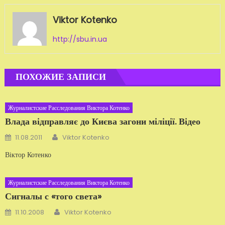
Viktor Kotenko
http://sbu.in.ua
ПОХОЖИЕ ЗАПИСИ
Журналистские Расследования Виктора Котенко
Влада відправляє до Києва загони міліції. Відео
Автор
Добавлено
11.08.2011
Viktor Kotenko
Віктор Котенко
Журналистские Расследования Виктора Котенко
Сигналы с «того света»
Автор
Добавлено
11.10.2008
Viktor Kotenko