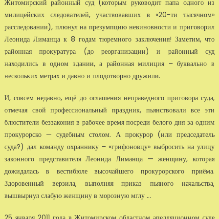
Житомирский районный суд (которым руководит папа одного из
милицейских следователей, участвовавших в «20-ти тысячном»
расследовании), плюнул на презумпцию невиновности и приговорил
Леонида Лиманца к 8 годам тюремного заключения! Заметим, что
районная прокуратура (до реорганизации) и районный суд
находились в одном здании, а районная милиция – буквально в
нескольких метрах и давно и плодотворно дружили.
И, совсем недавно, ещё до оглашения неправедного приговора суда,
отмечая свой профессиональный праздник, пьянствовали все эти
блюстители беззакония в рабочее время посреди белого дня за одним
прокурорско — судебным столом. А прокурор (или председатель
суда?) дал команду охраннику – «грифоновцу» выбросить на улицу
законного представителя Леонида Лиманца — женщину, которая
дожидалась в вестибюле высочайшего прокурорского приёма.
Здоровенный верзила, выполняя приказ пьяного начальства,
вышвырнул слабую женщину в морозную мглу …
25 января 2011 года в Житомирском областном апелляционном суде