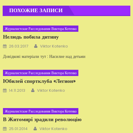
ПОХОЖИЕ ЗАПИСИ
Журналистские Расследования Виктора Котенко
Нелюдь побила дитину
Автор
Добавлено
26.03.2017
Viktor Kotenko
Довідкові матеріали тут : Насилие над детьми
Журналистские Расследования Виктора Котенко
Юбилей спортклуба «Легион»
Автор
Добавлено
14.11.2013
Viktor Kotenko
Журналистские Расследования Виктора Котенко
В Житомирі зрадили революцію
Автор
Добавлено
25.01.2014
Viktor Kotenko