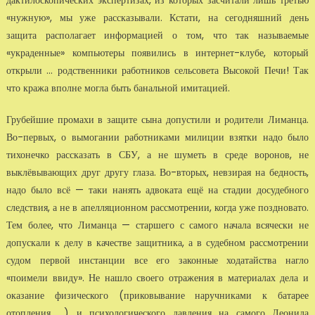
«нужную», мы уже рассказывали. Кстати, на сегодняшний день
защита располагает информацией о том, что так называемые
«украденные» компьютеры появились в интернет-клубе, который
открыли ... родственники работников сельсовета Высокой Печи! Так
что кража вполне могла быть банальной имитацией.
Грубейшие промахи в защите сына допустили и родители Лиманца.
Во-первых, о вымогании работниками милиции взятки надо было
тихонечко рассказать в СБУ, а не шуметь в среде воронов, не
выклёвывающих друг другу глаза. Во-вторых, невзирая на бедность,
надо было всё — таки нанять адвоката ещё на стадии досудебного
следствия, а не в апелляционном рассмотрении, когда уже поздновато.
Тем более, что Лиманца — старшего с самого начала всячески не
допускали к делу в качестве защитника, а в судебном рассмотрении
судом первой инстанции все его законные ходатайства нагло
«поимели ввиду». Не нашло своего отражения в материалах дела и
оказание физического (приковывание наручниками к батарее
отопления ...) и психологического давления на самого Леонида