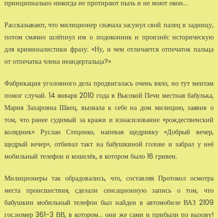
принципиально никогда не протирают пыль и не моют окон…
Рассказывают, что милиционер сначала засунул свой палец в задницу,
потом смачно шлёпнул им о подоконник и произнёс историческую
для криминалистики фразу: «Ну, и чем отличается отпечаток пальца
от отпечатка члена неандертальца?»
Фабрикация уголовного дела продвигалась очень вяло, но тут ментам
помог случай. 14 января 2010 года в Высокой Печи местная бабулька,
Мария Захаровна Швец, вызвала к себе на дом милицию, заявив о
том, что ранее судимый за кражи и изнасилование «рождественский
колядник» Руслан Стеценко, напевая щедривку «Добрый вечер,
щедрый вечер», отбивал такт на бабушкиной голове и забрал у неё
мобильный телефон и кошелёк, в котором было 16 гривен.
Милиционеры так обрадовались, что, составляя Протокол осмотра
места происшествия, сделали сенсационную запись о том, что
бабушкин мобильный телефон был найден в автомобиле ВАЗ 2109
гос.номер 361-3 ВВ, в котором… они же сами и прибыли по вызову!