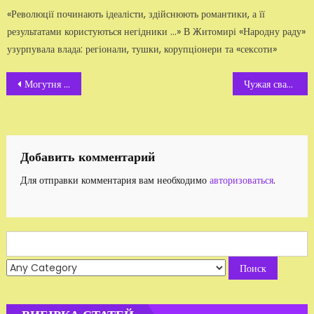
«Революції починають ідеалісти, здійснюють романтики, а її
результатами користуються негідники …» В Житомирі «Народну раду»
узурпувала влада: регіонали, тушки, корупціонери та «сексоти»
Навигация
Могутня зброя
Чужая свадьба:"Международная амнистия в Житомире"
по
записям
Добавить комментарий
Для отправки комментария вам необходимо
авторизоваться
.
Search
for: