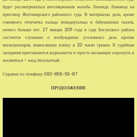
будет рассматриваться апелляционная жалоба Леонида Лиманца на
приговор Житомирского районного суда. В материалах дела, кроме
говняного отпечатка пальца неандертальца и бабушкиных сказок,
ничего больше нет. 27 января 2011 года в суде Богунского района
состоится слушание о возбуждении уголовного дела против
милиционеров, вымогавших взятку в 20 тысяч гривен. В судебные
заседания приглашаются журналисты и просто желающие отдохнуть и
посмеяться – вход бесплатный.
Справки по телефону 093-856-55-87
ПРОДОЛЖЕНИЕ