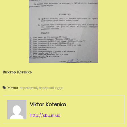
Виктор Котенко
Метки:
перевертні
,
продажні судді
Viktor Kotenko
http://sbu.in.ua