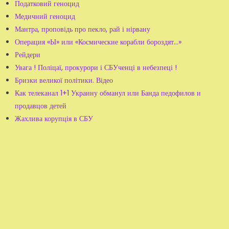
Податковий геноцид
Медичний геноцид
Мантра, проповідь про пекло, рай і нірвану
Операция «Ы» или «Космические корабли бороздят...»
Рейдери
Увага ! Поліцаї, прокурори і СБУченці в небезпеці !
Бризки великої політики. Відео
Как телеканал 1+1 Украину обманул или Банда педофилов и
продавцов детей
Жахлива корупція в СБУ