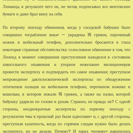
Лиманца, в результате чего он, не читая, подписывал все ментовские
бумаги и даже брал вину на себя.
По второму эпизоду обвинения, когда у соседской бабушки было
совершено «ограбление века» — украдены 16 гривен, перочиный
ножик и мобильный телефон, дополнительно бросаются в глаза
некоторые странные обстоятельства: голословное обвинение в том, что
Леонид в момент совершения преступления находился в состоянии
алкогольного опьянения и упорное нежелание милиционеров
провести экспертизу и подтвердить это самое опьянение; преступное
непроведение дактилоскопической экспертизы по обнаружению
отпечатков пальцев на мобильном телефоне, перочином ножике и
кошельке, в котором лежали 16 гривен, а также на палке, которой
бабушку ударили по голове и рукам. Странно, не правда ли? С одной
стороны, неоднократные экспертизы по первому эпизоду с
результатом «мы в прошлый раз были идиотами» и, с другой стороны,
преступная халатность, когда по горячим следам нужно было делать
экспертизу, но не делали. Почему? И таких «почему» накопилось