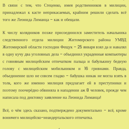
В связи с тем, что Стеценко, имея родственников в милиции,
принадлежал к касте неприкасаемых, крайним решили сделать всё
того же Леонида Лиманца – как и обещали.
К числу колядников позже присоединился заместитель начальника
следственного отдела милиции Житомирского района УМВД
Житомирской области господин Фещук – 25 января взял да и навалял
в одну кучу два уголовных дела – объединил украденные компьютеры
с говняным милицейским отпечатком пальца и бабулькину бедную
голову с милицейским мобильником и 16 гривнами. Правда,
объединение шло не совсем гладко – бабушка никак не могла взять в
толк, кого же именно милиция предлагает ей в преступники и
поэтому поочерёдно обвиняла в нападении аж 8 человек, прежде чем
написала под диктовку заявление на Леонида Лиманца!
Всё, о чём здесь сказано, подтверждено документально – всё, кроме
вонючего милицейско-неандертальского отпечатка.