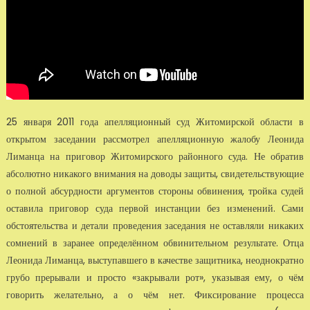
25 января 2011 года апелляционный суд Житомирской области в
открытом заседании рассмотрел апелляционную жалобу Леонида
Лиманца на приговор Житомирского районного суда. Не обратив
абсолютно никакого внимания на доводы защиты, свидетельствующие
о полной абсурдности аргументов стороны обвинения, тройка судей
оставила приговор суда первой инстанции без изменений. Сами
обстоятельства и детали проведения заседания не оставляли никаких
сомнений в заранее определённом обвинительном результате. Отца
Леонида Лиманца, выступавшего в качестве защитника, неоднократно
грубо прерывали и просто «закрывали рот», указывая ему, о чём
говорить желательно, а о чём нет. Фиксирование процесса