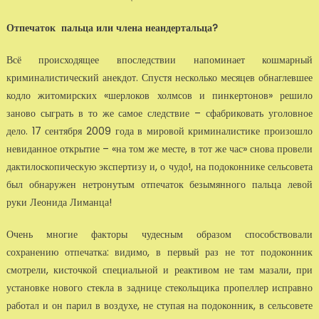
Отпечаток пальца или члена неандертальца?
Всё происходящее впоследствии напоминает кошмарный
криминалистический анекдот. Спустя несколько месяцев обнаглевшее
кодло житомирских «шерлоков холмсов и пинкертонов» решило
заново сыграть в то же самое следствие – сфабриковать уголовное
дело. 17 сентября 2009 года в мировой криминалистике произошло
невиданное открытие – «на том же месте, в тот же час» снова провели
дактилоскопическую экспертизу и, о чудо!, на подоконнике сельсовета
был обнаружен нетронутым отпечаток безымянного пальца левой
руки Леонида Лиманца!
Очень многие факторы чудесным образом способствовали
сохранению отпечатка: видимо, в первый раз не тот подоконник
смотрели, кисточкой специальной и реактивом не там мазали, при
установке нового стекла в заднице стекольщика пропеллер исправно
работал и он парил в воздухе, не ступая на подоконник, в сельсовете