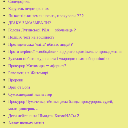
Сопедофилы
Карусель недоторканих
Як вас тільки земля носить, прокурори ???
ДРАКУ ЗАКАЗЫВАЛИ?
Голова Лугинської РДА — збоченець ?
Поліція, тест на вошивість
Президентська “еліта” вбиває людей?
Проти керівної «свободівки» відкрито кримінальне провадження
Зухвало побито журналіста і «народних самооборонівців»
Прокурор Житомира — аферист?
Революція в Житомирі
Пророки
Врач от Бога
Сумасшедший навигатор
Прокурор Чумаченко, тёмные дела банды прокуроров, судей,
милиционеров, ...
Дети лейтенанта Шмидта. КосмоНАСы 2
Аллах шельму метит