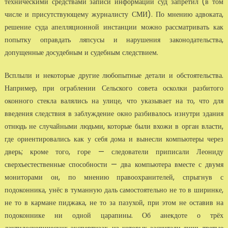
техническими средствами записи информации суд запретил (в том
числе и присутствующему журналисту СМИ). По мнению адвоката,
решение суда апелляционной инстанции можно рассматривать как
попытку оправдать ляпсусы и нарушения законодательства,
допущенные досудебным и судебным следствием.
Всплыли и некоторые другие любопытные детали и обстоятельства.
Например, при ограблении Сельского совета осколки разбитого
оконного стекла валялись на улице, что указывает на то, что для
введения следствия в заблуждение окно разбивалось изнутри здания
отнюдь не случайными людьми, которые были вхожи в орган власти,
где ориентировались как у себя дома и вынесли компьютеры через
дверь; кроме того, горе — следователи приписали Леониду
сверхъестественные способности — два компьютера вместе с двумя
мониторами он, по мнению правоохранителей, спрыгнув с
подоконника, унёс в туманную даль самостоятельно не то в ширинке,
не то в кармане пиджака, не то за пазухой, при этом не оставив на
подоконнике ни одной царапины. Об анекдоте о трёх
дактилоскопических экспертизах, из которых засчитали лишь третью