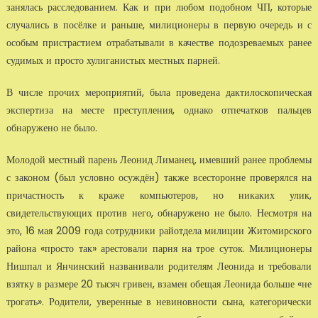
занялась расследованием. Как и при любом подобном ЧП, которые
случались в посёлке и раньше, милиционеры в первую очередь и с
особым пристрастием отрабатывали в качестве подозреваемых ранее
судимых и просто хулиганистых местных парней.
В числе прочих мероприятий, была проведена дактилоскопическая
экспертиза на месте преступления, однако отпечатков пальцев
обнаружено не было.
Молодой местный парень Леонид Лиманец, имевший ранее проблемы
с законом (был условно осуждён) также всесторонне проверялся на
причастность к краже компьютеров, но никаких улик,
свидетельствующих против него, обнаружено не было. Несмотря на
это, 16 мая 2009 года сотрудники райотдела милиции Житомирского
района «просто так» арестовали парня на трое суток. Милиционеры
Нишпал и Янчинский названивали родителям Леонида и требовали
взятку в размере 20 тысяч гривен, взамен обещая Леонида больше «не
трогать». Родители, уверенные в невиновности сына, категорически