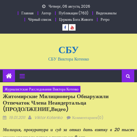
Перейти
Четверг, 06 августа, 2026
к
Главная
Автор
Публикации (763)
Видеоканалы
содержанию
Чёрный список
Церковь Бога Живого
Ретро
СБУ
СБУ Виктора Котенко
Журналистские Расследования Виктора Котенко
Житомирские Милиционеры Обнаружили
Отпечаток Члена Неандертальца
(ПРОДОЛЖЕНИЕ,видео)
Добавлено
Автор
19.01.2011
Viktor Kotenko
Комментариев(0)
Милиция, прокуратура и суд за отказ дать взятку в 20 тысяч