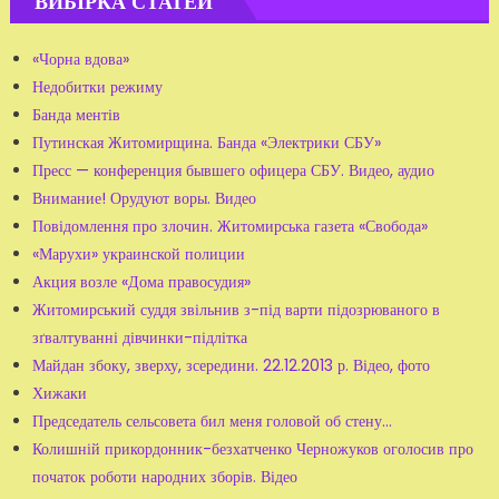
ВИБІРКА СТАТЕЙ
«Чорна вдова»
Недобитки режиму
Банда ментів
Путинская Житомирщина. Банда «Электрики СБУ»
Пресс — конференция бывшего офицера СБУ. Видео, аудио
Внимание! Орудуют воры. Видео
Повідомлення про злочин. Житомирська газета «Свобода»
«Марухи» украинской полиции
Акция возле «Дома правосудия»
Житомирський суддя звільнив з-під варти підозрюваного в
зґвалтуванні дівчинки-підлітка
Майдан збоку, зверху, зсередини. 22.12.2013 р. Відео, фото
Хижаки
Председатель сельсовета бил меня головой об стену...
Колишній прикордонник-безхатченко Черножуков оголосив про
початок роботи народних зборів. Відео