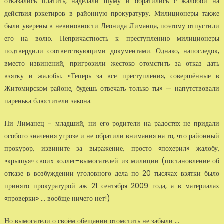
отказались платить, наделали шуму и обратились с жалобой на
действия рэкетиров в районную прокуратуру. Милиционеры также
были уверены в невиновности Леонида Лиманца, поэтому отпустили
его на волю. Непричастность к преступлению милиционеры
подтвердили соответствующими документами. Однако, напоследок,
вместо извинений, пригрозили жестоко отомстить за отказ дать
взятку и жалобы. «Теперь за все преступления, совершённые в
Житомирском районе, будешь отвечать только ты» — напутствовали
паренька блюстители закона.
Ни Лиманец – младший, ни его родители на радостях не придали
особого значения угрозе и не обратили внимания на то, что районный
прокурор, извините за выражение, просто «похерил» жалобу,
«крышуя» своих коллег-вымогателей из милиции (постановление об
отказе в возбуждении уголовного дела по 20 тысячах взятки было
принято прокуратурой аж 21 сентября 2009 года, а в материалах
«проверки» … вообще ничего нет!)
Но вымогатели о своём обещании отомстить не забыли …