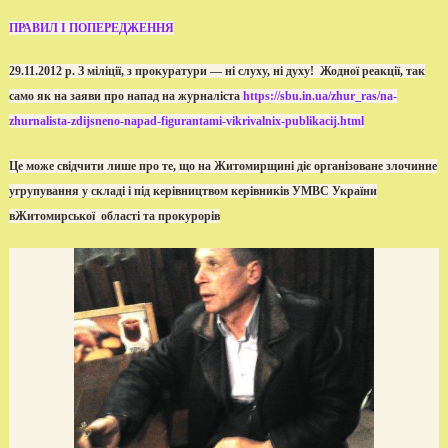
ПРАВИЛ І ПОПЕРЕДЖЕННЯ
29.11.2012 р. З міліції, з прокуратури — ні слуху, ні духу! Жодної реакції, так
само як на заяви про напад на журналіста
https://sbu.in.ua/zhur_ras/na-
zhurnalista-zdijsneno-napad-figurantami-vikrivalnix-publikacij.html
Це може свідчити лише про те, що на Житомирщині діє організоване злочинне
угрупування у складі і під керівництвом керівників УМВС України
вЖитомирської області та прокурорів