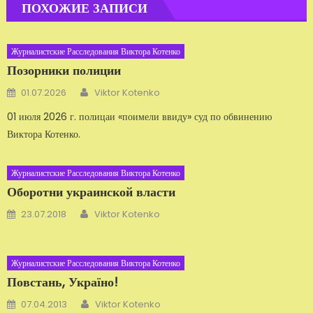
ПОХОЖИЕ ЗАПИСИ
Журналистские Расследования Виктора Котенко
Позорники полиции
Автор
Добавлено
01.07.2026
Viktor Kotenko
01 июля 2026 г. полицаи «поимели ввиду» суд по обвинению
Виктора Котенко.
Журналистские Расследования Виктора Котенко
Оборотни украинской власти
Автор
Добавлено
23.07.2018
Viktor Kotenko
Журналистские Расследования Виктора Котенко
Повстань, Україно!
Автор
Добавлено
07.04.2013
Viktor Kotenko