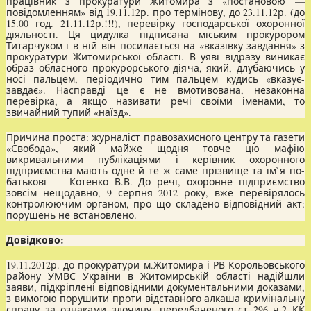
працівник з прокуратури Житомира з «постановою —
повідомленням» від 19.11.12р. про термінову, до 23.11.12р. (до
15.00 год. 21.11.12р.!!!), перевірку господарської охоронної
діяльності. Ця цидулка підписана міським прокурором
Титарчуком і в ній він посилається на «вказівку-завдання» з
прокуратури Житомирської області. В уяві відразу виникає
образ обласного прокурорського діяча, який, длубаючись у
носі пальцем, періодично тим пальцем кудись «вказує-
завдає». Насправді це є не вмотивована, незаконна
перевірка, а якщо називати речі своїми іменами, то
звичайний тупий «наїзд».
Причина проста: журналіст правозахисного центру та газети
«Свобода», який майже щодня товче цю мафію
викривальними публікаціями і керівник охоронного
підприємства мають одне й те ж саме прізвище та ім`я по-
батькові — Котенко В.В. До речі, охоронне підприємство
зовсім нещодавно, 9 серпня 2012 року, вже перевірялось
контролюючим органом, про що складено відповідний акт:
порушень не встановлено.
Довідково:
19.11.2012р. до прокуратури м.Житомира і РВ Корольовського
району УМВС України в Житомирській області надійшли
заяви, підкріплені відповідними документальними доказами,
з вимогою порушити проти відставного алкаша кримінальну
справу за ознаками злочину, передбаченого ст 296 ч.2 КК