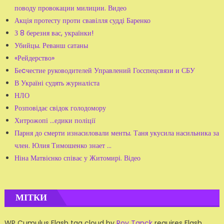
поводу провокации милиции. Видео
Акція протесту проти свавілля судді Баренко
З 8 березня вас, українки!
Убийцы. Реванш сатаны
«Рейдерство»
Беcчестие руководителей Управлений Госспецсвязи и СБУ
В Україні судять журналіста
НЛО
Розповідає свідок голодомору
Хитрожопі …едики поліції
Парня до смерти изнасиловали менты. Таня укусила насильника за
член. Юлия Тимошенко знает ...
Ніна Матвієнко співає у Житомирі. Відео
МІТКИ
WP Cumulus Flash tag cloud by
Roy Tanck
requires Flash