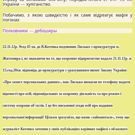
України — хуліганство.
Побачимо, з якою швидкістю і як саме відреагує мафія у
погонах
Полковники — дебоширы
22.11.12р. 9год 45 хв. до В.Котенка подзвонив Люлько з прокуратури м.
Житомира і, не зважаючи на те, що охоронне підприємство надало 21.11.12р. в
15.год.20хв. відповідь до прокуратури з урахуванням вимог Закону України
«Про захист персональних данних», пан Люлько вимагав по телефону надати
відомості про осіб, відповідальних за охоронну діяльність та про режим і
систему охорони об`єктів. І це без письмової згоди осіб про надання
персональної інформації! Цілком зрозуміло, що нами «займаються», тому що
журналіст Котенко зачепив у своїх публікаціях керівних мафіозі з обласного