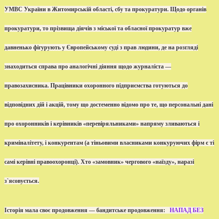
УМВС України в Житомирській області, сбу та прокуратури. Щодо органів
прокуратури, то прізвища діячів з міської та обласної прокуратур вже
давненько фігурують у Європейському суді з прав людини, де на розгляді
знаходиться справа про аналогічні діяння щодо журналіста —
правозахисника. Працівники охоронного підприємства готуються до
відповідних дій і акцій, тому що достеменно відомо про те, що персональні дані
про охоронників і керівників «перевіряльниками» напряму зливаються і
криміналітету, і конкурентам (а тіньовими власниками конкуруючих фірм є ті
самі керівні правоохоронці). Хто «замовник» чергового «наїзду», наразі
з`ясовується.
Історія мала своє продовження — бандитське продовження:
НАПАД БЕЗ