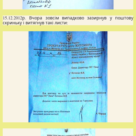
15.12.2012р. Вчора зовсім випадково зазирнув у поштову
скриньку і витягнув такі листи: