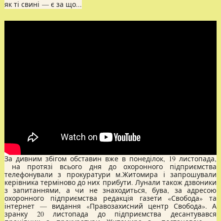
як ті свині — є за що...
За дивним збігом обставин вже в понеділок, 19 листопада,
на протязі всього дня до охоронного підприємства
телефонували з прокуратури м.Житомира і запрошували
керівника терміново до них прибути. Лунали також дзвоники
з запитаннями, а чи не знаходиться, бува, за адресою
охоронного підприємства редакція газети «Свобода» та
інтернет — видання «Правозахисний центр Свобода». А
зранку 20 листопада до підприємства десантувався