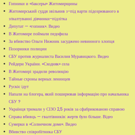
Гопники и «баксеры» Житомирщины
Житомирський суддя звільнив з-під варти підозрюваного в
зґвалтуванні дівчинки-підлітка
Депутат — «гопник». Видео
В Житомире поймали педофила
За вбивство Ольги Нижник засуджено невинного хлопця
Позорники полиции
СБУ против журналиста Василия Муравицкого. Видео
Рейдери України. «Сходняк» села
В Житомирі зрадили революцію
Тайные схроны верных ленинцев
Рускіє ідут
Напали на блогера, який поширював інформацію про начальника
СБУ ?
Українця тримали у СІЗО 2,5 років за сфабрикованою справою
Справа вбивць — гвалтівників: жертв було більше. Відео
Сумерки в «Солнечном доме». Видео
Вбивство співробітника СБУ