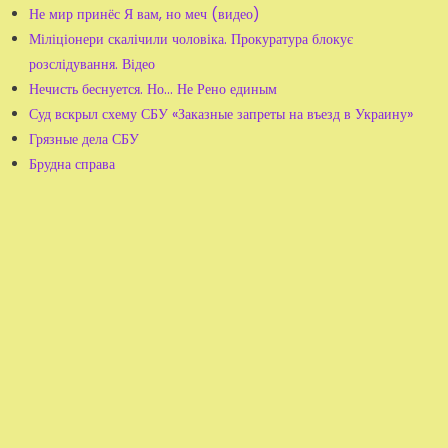
Не мир принёс Я вам, но меч (видео)
Міліціонери скалічили чоловіка. Прокуратура блокує
розслідування. Відео
Нечисть беснуется. Но... Не Рено единым
Суд вскрыл схему СБУ «Заказные запреты на въезд в Украину»
Грязные дела СБУ
Брудна справа