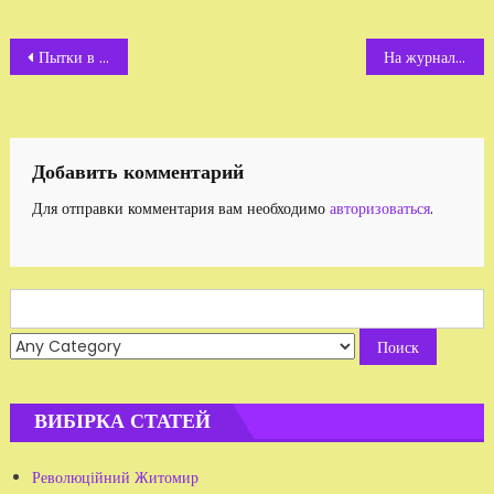
Навигация
Пытки в милиции и «решалово»
На журналіста напали фігуранти викривальних публікацій
по
записям
Добавить комментарий
Для отправки комментария вам необходимо
авторизоваться
.
Search
for:
ВИБІРКА СТАТЕЙ
Революційний Житомир