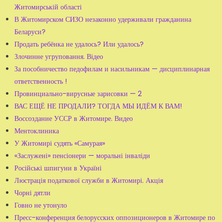
Житомирській області
В Житомирском СИЗО незаконно удерживали гражданина
Беларуси?
Продать ребёнка не удалось? Или удалось?
Злочинне угруповання. Відео
За пособничество педофилам и насильникам — дисциплинарная
ответственность !
Провинциально-вирусные зарисовки — 2
ВАС ЕЩЁ НЕ ПРОДАЛИ? ТОГДА МЫ ИДЁМ К ВАМ!
Воссоздание УССР в Житомире. Видео
Ментоклиника
У Житомирі судять «Самурая»
«Заслужені» пенсіонери — моральні інваліди
Російські шпигуни в Україні
Люстрація податкової служби в Житомирі. Акція
Чорні дятли
Говно не утонуло
Пресс-конференция белорусских оппозиционеров в Житомире по