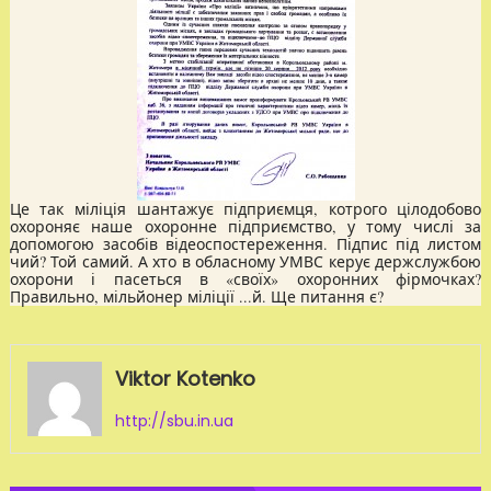
Це так міліція шантажує підприємця, котрого цілодобово
охороняє наше охоронне підприємство, у тому числі за
допомогою засобів відеоспостереження. Підпис під листом
чий? Той самий. А хто в обласному УМВС керує держслужбою
охорони і пасеться в «своїх» охоронних фірмочках?
Правильно, мільйонер міліції ...й. Ще питання є?
Viktor Kotenko
http://sbu.in.ua