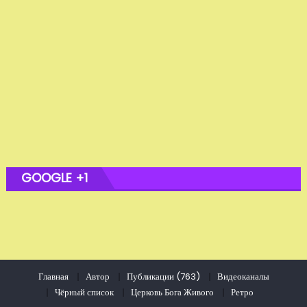
GOOGLE +1
Главная
Автор
Публикации (763)
Видеоканалы
Чёрный список
Церковь Бога Живого
Ретро