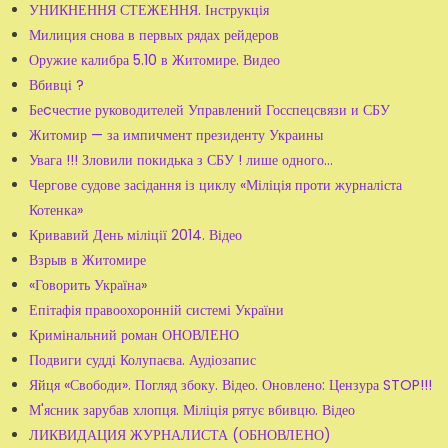
УНИКНЕННЯ СТЕЖЕННЯ. Інструкція
Милиция снова в первых рядах рейдеров
Оружие калибра 5.10 в Житомире. Видео
Вбивці ?
Беcчестие руководителей Управлений Госспецсвязи и СБУ
Житомир — за импичмент президенту Украины
Увага !!! Зловили покидька з СБУ ! лише одного...
Чергове судове засідання із циклу «Міліція проти журналіста
Котенка»
Кривавий День міліції 2014. Відео
Взрыв в Житомире
«Говорить Україна»
Епітафія правоохоронній системі України
Кримінальний роман ОНОВЛЕНО
Подвиги судді Колупаєва. Аудіозапис
Яйця «Свободи». Погляд збоку. Відео. Оновлено: Цензура STOP!!!
М'ясник зарубав хлопця. Міліція рятує вбивцю. Відео
ЛИКВИДАЦИЯ ЖУРНАЛИСТА (ОБНОВЛЕНО)