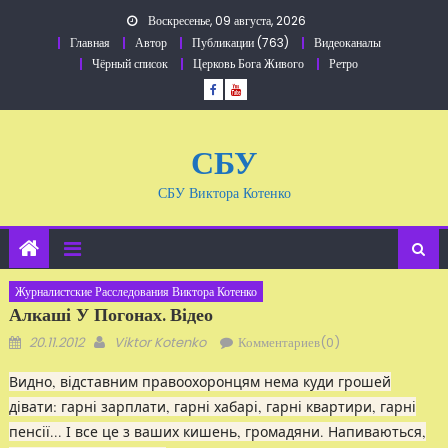
Перейти
Воскресенье, 09 августа, 2026
к
Главная
Автор
Публикации (763)
Видеоканалы
содержанию
Чёрный список
Церковь Бога Живого
Ретро
СБУ
СБУ Виктора Котенко
Журналистские Расследования Виктора Котенко
Алкаші У Погонах. Відео
Добавлено
Автор
20.11.2012
Viktor Kotenko
Комментариев(0)
Видно, відставним правоохоронцям нема куди грошей
дівати: гарні зарплати, гарні хабарі, гарні квартири, гарні
пенсії... І все це з ваших кишень, громадяни. Напиваються,