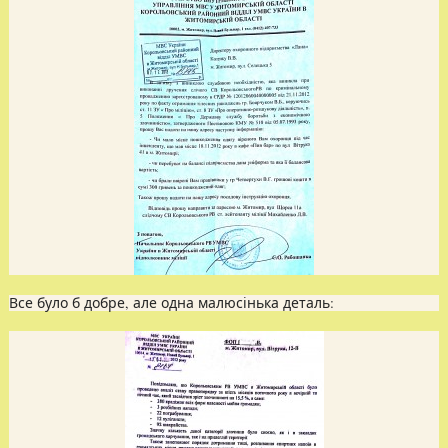
Все було б добре, але одна малюсінька деталь: