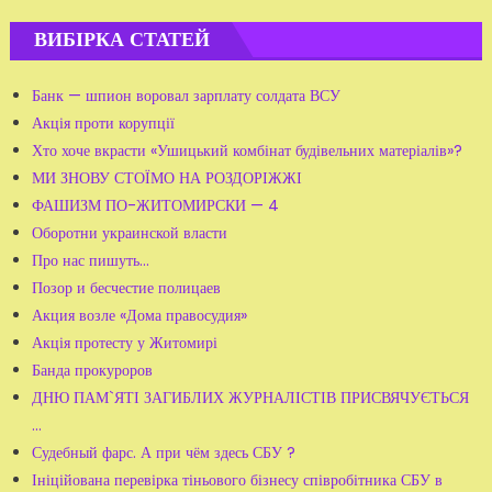
ВИБІРКА СТАТЕЙ
Банк — шпион воровал зарплату солдата ВСУ
Акція проти корупції
Хто хоче вкрасти «Ушицький комбінат будівельних матеріалів»?
МИ ЗНОВУ СТОЇМО НА РОЗДОРІЖЖІ
ФАШИЗМ ПО-ЖИТОМИРСКИ — 4
Оборотни украинской власти
Про нас пишуть...
Позор и бесчестие полицаев
Акция возле «Дома правосудия»
Акція протесту у Житомирі
Банда прокуроров
ДНЮ ПАМ`ЯТІ ЗАГИБЛИХ ЖУРНАЛІСТІВ ПРИСВЯЧУЄТЬСЯ
...
Судебный фарс. А при чём здесь СБУ ?
Ініційована перевірка тіньового бізнесу співробітника СБУ в