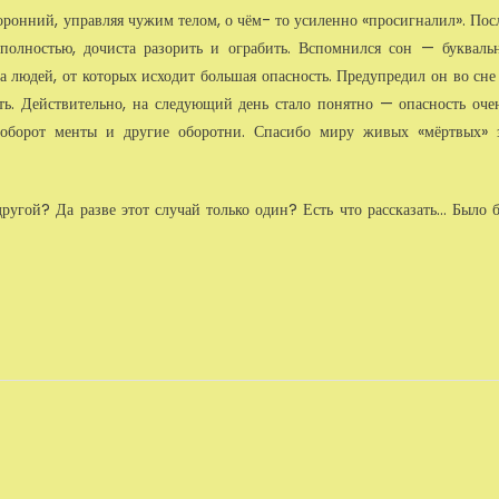
сторонний, управляя чужим телом, о чём- то усиленно «просигналил». Пос
полностью, дочиста разорить и огра­бить. Вспомнился сон — букваль
а лю­дей, от которых исходит большая опасность. Предупредил он во сне
ать. Действительно, на следующий день стало по­нятно — опасность оче
в оборот менты и другие оборотни. Спасибо миру живых «мёртвых» 
ругой? Да разве этот случай только один? Есть что рассказать… Было 