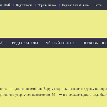
и (763)
Видеоканалы
Чёрный список
Церковь Бога Живого
Ретро
3)
ВИДЕОКАНАЛЫ
ЧЁРНЫЙ СПИСОК
ЦЕРКОВЬ БОГ
онта ни одного автомобиля. Вдруг, с одиноко стоящего дерева, на доро
 да так, что увернуться невозможно. Миг — и в зеркале заднего вида бъёт