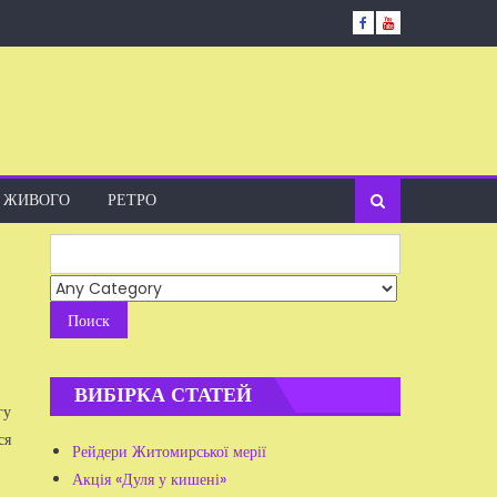
А ЖИВОГО
РЕТРО
Search
for:
ВИБІРКА СТАТЕЙ
гу
ся
Рейдери Житомирської мерії
Акція «Дуля у кишені»