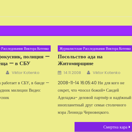
 Расследования Виктора Котенко
Журналистские Расследования Виктора Котенко
фокусник, полиция —
Посольство ада на
тёща — в СБУ
Житомирщине
Автор
Автор
Добавлено
Viktor Kotenko
14.11.2008
Viktor Kotenko
 работает в СБУ, в банде —
2008-11-14 16:05:40 Ни для кого не
удник милиции Видео:
секрет, что «посол божий» Сандей
усник
Аделаджа- деловой партнёр и надёжный
инопланетный друг семьи столичного
мэра Леонида Черно­вецкого.
Смертна кара