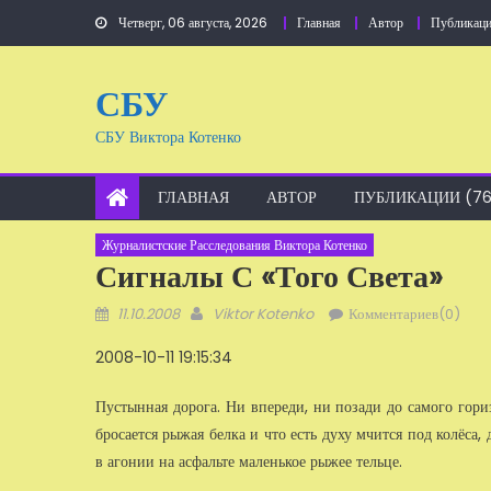
Перейти
Четверг, 06 августа, 2026
Главная
Автор
Публикаци
к
содержанию
СБУ
СБУ Виктора Котенко
ГЛАВНАЯ
АВТОР
ПУБЛИКАЦИИ (76
Журналистские Расследования Виктора Котенко
Сигналы С «того Света»
Добавлено
Автор
11.10.2008
Viktor Kotenko
Комментариев(0)
2008-10-11 19:15:34
Пустынная дорога. Ни впереди, ни позади до самого гориз
бросается рыжая белка и что есть духу мчится под колёса,
в агонии на асфальте маленькое рыжее тельце.