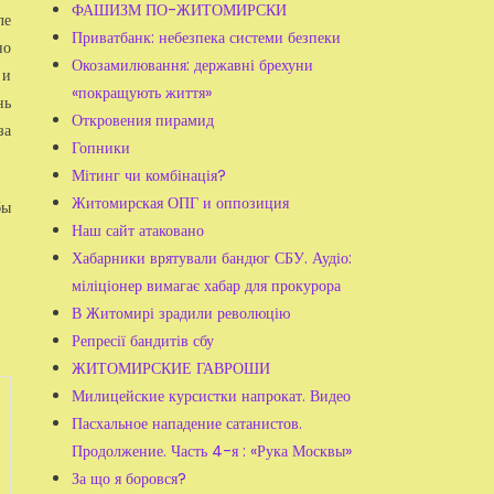
ФАШИЗМ ПО-ЖИТОМИРСКИ
ле
Приватбанк: небезпека системи безпеки
но
Окозамилювання: державні брехуни
 и
«покращують життя»
нь
Откровения пирамид
за
Гопники
Мітинг чи комбінація?
Житомирская ОПГ и оппозиция
бы
Наш сайт атаковано
Хабарники врятували бандюг СБУ. Аудіо:
міліціонер вимагає хабар для прокурора
В Житомирі зрадили революцію
Репресії бандитів сбу
ЖИТОМИРСКИЕ ГАВРОШИ
Милицейские курсистки напрокат. Видео
Пасхальное нападение сатанистов.
Продолжение. Часть 4-я : «Рука Москвы»
За що я боровся?