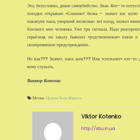
Это, безусловно, дикое самоубийство. Знак. Кто- то поту
поездки открываю «Сонник»: белка – значит вас хотят 
накануне папа, умерший несколько лет назад, назвал имен
близкого мне че­ловека. Уже три сигнала. Надо реагиров
серьёзная, по заказу бывших «родственников» взяли 
своевременное предупреждение...
Но как??? Значит, папа жив??? Или «сигналит» кто-то д
кому слушать.
Виктор Котенко
Метки:
Церква Бога Живого
Viktor Kotenko
http://sbu.in.ua