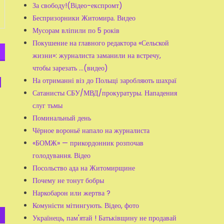
За свободу!(Відео-експромт)
Беспризорники Житомира. Видео
Мусорам вліпили по 5 років
Покушение на главного редактора «Сельской
жизни»: журналиста заманили на встречу,
чтобы зарезать ...(видео)
На отриманні віз до Польщі заробляють шахраї
Сатанисты СБУ/МВД/прокуратуры. Нападения
слуг тьмы
Поминальный день
Чёрное вороньё напало на журналиста
«БОМЖ» — прикордонник розпочав
голодування. Відео
Посольство ада на Житомирщине
Почему не тонут бобры
Наркобарон или жертва ?
Комуністи мітингують. Відео, фото
Українець, пам'ятай ! Батьківщину не продавай