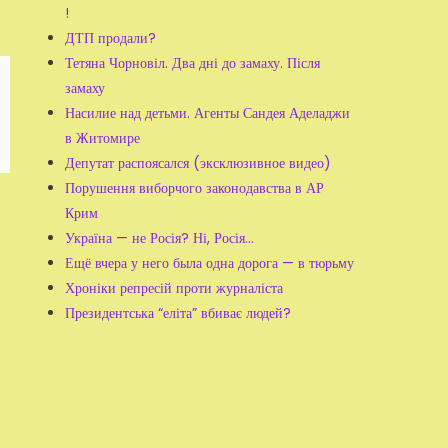
!
ДТП продали?
Тетяна Чорновіл. Два дні до замаху. Після
замаху
Насилие над детьми. Агенты Сандея Аделаджи
в Житомире
Депутат распоясался (эксклюзивное видео)
Порушення виборчого законодавства в АР
Крим
Україна — не Росія? Ні, Росія...
Ещё вчера у него была одна дорога — в тюрьму
Хроніки репресій проти журналіста
Президентська “еліта” вбиває людей?