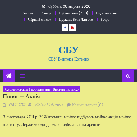
Перейти
Суббота, 08 августа, 2026
к
Главная
Автор
Публикации (763)
Видеоканалы
содержанию
Чёрный список
Церковь Бога Живого
Ретро
СБУ
СБУ Виктора Котенко
Журналистские Расследования Виктора Котенко
Пшик — Акція
Добавлено
Автор
04.11.2011
Viktor Kotenko
Комментариев(0)
3 листопада 2011 р. У Житомирі майже відбулась майже акція майже
протесту. Держиморди дарма сподівались на арешти.