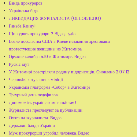
Банда прокуроров
Українська біда
ЛИКВИДАЦИЯ ЖУРНАЛИСТА (ОБНОВЛЕНО)
Ганьба Каину!
Що курять прокурори ? Відео, аудіо
Возле посольства США в Киеве незаконно арестованы
протестующие женщины из Житомира
Оружие калибра 5.10 в Житомире. Видео
Рускіє ідут
У Житомирі розстріляли родину підприємців. Оновлено 2.07.12
Черняхів: катування в міліції
Українська платформа «Собор» в Житомирі
Траурный день педофилов
Допоможіть українським танкістам!
Журналиста преследуют за публикации
Охота на журналиста. Видео
Державні банди України
Муж прокурорши угробил человека. Видео