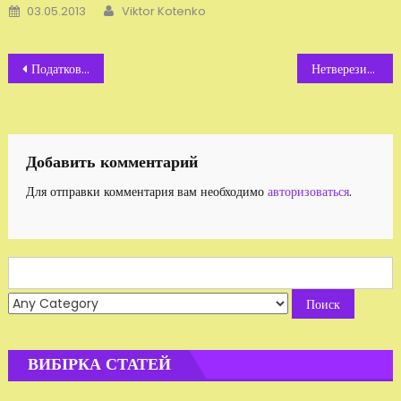
Автор
Добавлено
03.05.2013
Viktor Kotenko
Навигация
Податковий геноцид
Нетверезий електорат
по
записям
Добавить комментарий
Для отправки комментария вам необходимо
авторизоваться
.
Search
for:
ВИБІРКА СТАТЕЙ