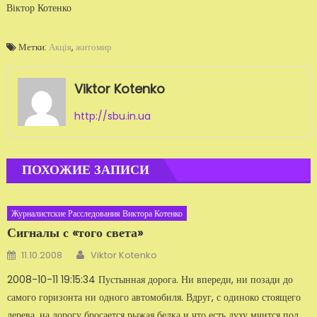
Віктор Котенко
Метки:
Акція
,
житомир
Viktor Kotenko
http://sbu.in.ua
ПОХОЖИЕ ЗАПИСИ
Журналистские Расследования Виктора Котенко
Сигналы с «того света»
Автор
Добавлено
11.10.2008
Viktor Kotenko
2008-10-11 19:15:34 Пустынная дорога. Ни впереди, ни позади до
самого горизонта ни одного автомобиля. Вдруг, с одиноко стоящего
дерева, на дорогу бросается рыжая белка и что есть духу мчится под