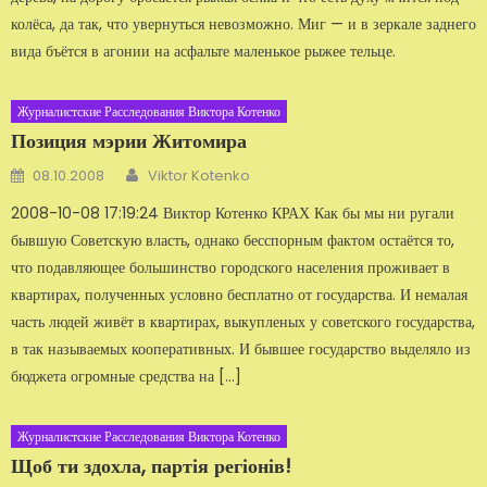
колёса, да так, что увернуться невозможно. Миг — и в зеркале заднего
вида бъётся в агонии на асфальте маленькое рыжее тельце.
Журналистские Расследования Виктора Котенко
Позиция мэрии Житомира
Автор
Добавлено
08.10.2008
Viktor Kotenko
2008-10-08 17:19:24 Виктор Котенко КРАХ Как бы мы ни ругали
бывшую Советс­кую власть, однако бесспорным фак­том остаётся то,
что подавляющее большинство городского населения проживает в
квартирах, полученных условно бесплатно от государства. И немалая
часть людей живёт в квартирах, вы­купленых у советского государства,
в так называемых кооперативных. И бывшее го­сударство выделяло из
бюджета ог­ромные средства на […]
Журналистские Расследования Виктора Котенко
Щоб ти здохла, партія регіонів!