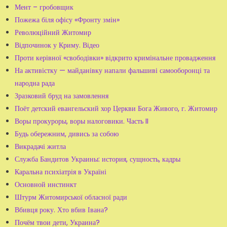
Мент – гробовщик
Пожежа біля офісу «Фронту змін»
Революційний Житомир
Відпочинок у Криму. Відео
Проти керівної «свободівки» відкрито кримінальне провадження
На активістку — майданівку напали фальшиві самооборонці та
народна рада
Зразковий бруд на замовлення
Поёт детский евангельский хор Церкви Бога Живого, г. Житомир
Воры прокуроры, воры налоговики. Часть II
Будь обережним, дивись за собою
Викрадачі житла
Служба Бандитов Украины: история, сущность, кадры
Каральна психіатрія в Україні
Основной инстинкт
Штурм Житомирської обласної ради
Вбивця року. Хто вбив Івана?
Почём твои дети, Украина?