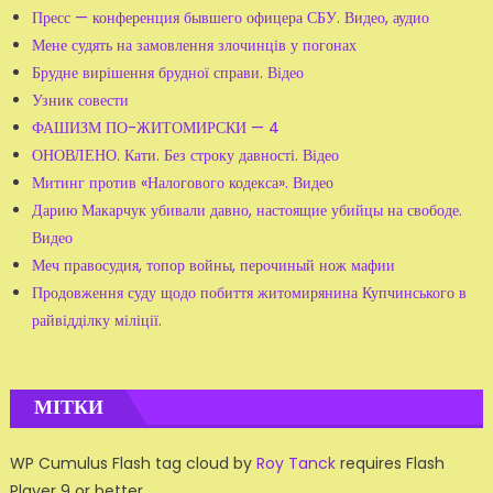
Пресс — конференция бывшего офицера СБУ. Видео, аудио
Мене судять на замовлення злочинців у погонах
Брудне вирішення брудної справи. Відео
Узник совести
ФАШИЗМ ПО-ЖИТОМИРСКИ — 4
ОНОВЛЕНО. Кати. Без строку давності. Відео
Митинг против «Налогового кодекса». Видео
Дарию Макарчук убивали давно, настоящие убийцы на свободе.
Видео
Меч правосудия, топор войны, перочиный нож мафии
Продовження суду щодо побиття житомирянина Купчинського в
райвідділку міліції.
МІТКИ
WP Cumulus Flash tag cloud by
Roy Tanck
requires Flash
Player 9 or better.