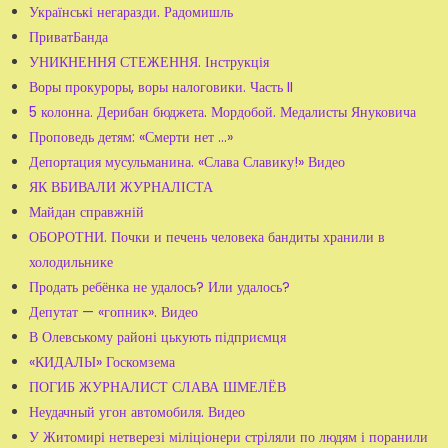
Українські негаразди. Радомишль
ПриватБанда
УНИКНЕННЯ СТЕЖЕННЯ. Інструкція
Воры прокуроры, воры налоговики. Часть II
5 колонна. Дерибан бюджета. Мордобой. Медалисты Януковича
Проповедь детям: «Смерти нет ...»
Депортация мусульманина. «Слава Славику!» Видео
ЯК ВБИВАЛИ ЖУРНАЛІСТА
Майдан справжній
ОБОРОТНИ. Почки и печень человека бандиты хранили в
холодильнике
Продать ребёнка не удалось? Или удалось?
Депутат — «гопник». Видео
В Олевському районі цькують підприємця
«КИДАЛЫ» Госкомзема
ПОГИБ ЖУРНАЛИСТ СЛАВА ШМЕЛЁВ
Неудачный угон автомобиля. Видео
У Житомирі нетверезі міліціонери стріляли по людям і поранили