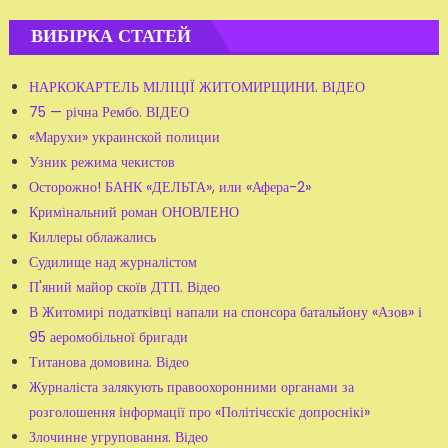
ВИБІРКА СТАТЕЙ
НАРКОКАРТЕЛЬ МІЛІЦІЇ ЖИТОМИРЩИНИ. ВІДЕО
75 — річна Рембо. ВІДЕО
«Марухи» украинской полиции
Узник режима чекистов
Осторожно! БАНК «ДЕЛЬТА», или «Афера-2»
Кримінальний роман ОНОВЛЕНО
Киллеры облажались
Судилище над журналістом
П'яний майор скоїв ДТП. Відео
В Житомирі податківці напали на спонсора батальйону «Азов» і
95 аеромобільної бригади
Титанова домовина. Відео
Журналіста залякують правоохоронними органами за
розголошення інформації про «Політічєскіє допроснікі»
Злочинне угруповання. Відео