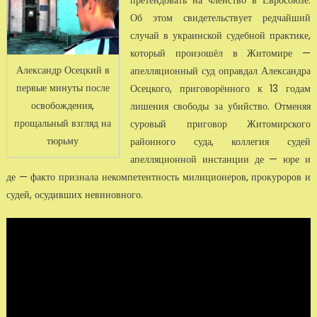
претендовать на членство в Евросоюзе.
Об этом свидетельствует редчайший
случай в украинской судебной практике,
который произошёл в Житомире —
Александр Осецкий в
апелляционный суд оправдал Александра
первые минуты после
Осецкого, приговорённого к 13 годам
освобождения,
лишения свободы за убийство. Отменяя
прощальный взгляд на
суровый приговор Житомирского
тюрьму
районного суда, коллегия судей
апелляционной инстанции де — юре и
де — факто признала некомпетентность милиционеров, прокуроров и
судей, осудивших невиновного.