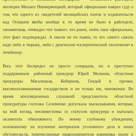
милиции Михаил Невмержицкий, который официально наврал суду о
том, что одного из свидетелей милицейских пыток и издевательств
над Осецким якобы вообще в то время не было в райотделе,
запамятовав, очевидно «по пьяни», что ранее, опять таки официально,
этот факт подтверждал. А ежели не по пьяни, то его самого сажать
надо либо в тюрьму, либо с диагнозом «склеротический сволочизм» в
лечебницу .
Весь этот беспредел не просто созерцали, но и преступно
поддерживали районный прокурор Юрий Мельник, областные
прокуроры Магалецкая, Кобернюк, Гнедой и прочие,
высокооплачиваемые государством и не только им, чиновники. Во
время апелляционных слушаний представитель областной
прокуратуры госпожа Селюченко допускала высказывания, которые,
на мой взгляд, несовместимы со статусом прокурора и пыталась
оклеветать обвиняемого. По моему глубокому убеждению,
основанному на изучении материалов уголовного дела и иных
обстоятельств, перечисленные правоохренители наверняка знали о