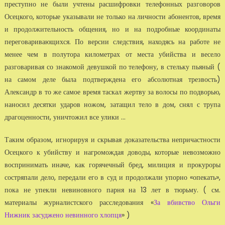
преступно не были учтены расшифровки телефонных разговоров
Осецкого, которые указывали не только на личности абонентов, время
и продолжительность общения, но и на подробные координаты
переговаривающихся. По версии следствия, находясь на работе не
менее чем в полутора километрах от места убийства и весело
разговаривая со знакомой девушкой по телефону, в стельку пьяный (
на самом деле была подтверждена его абсолютная трезвость)
Александр в то же самое время таскал жертву за волосы по подворью,
наносил десятки ударов ножом, затащил тело в дом, снял с трупа
драгоценности, уничтожил все улики ...
Таким образом, игнорируя и скрывая доказательства непричастности
Осецкого к убийству и нагромождая доводы, которые невозможно
воспринимать иначе, как горячечный бред, милиция и прокуроры
состряпали дело, передали его в суд и продолжали упорно «опекать»,
пока не упекли невиновного парня на 13 лет в тюрьму. ( см.
материалы журналистского расследования «
За вбивство Ольги
Нижник засуджено невинного хлопця
» )