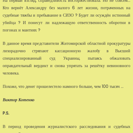
На первый взгляд, справедливость восторжествовала. Но не совсем...
Кто вернёт Александру без малого 6 лет жизни, потраченных на
судебные тяжбы и пребывание в СИЗО ? Будет ли осуждён истинный
убийца ? И понесут ли надлежащую ответственность оборотни в
погонах и мантиях ?
В данное время представители Житомирской областной прокуратуры
лихорадочно стряпают кассационную жалобу в Высший
специализированный суд Украины, пытаясь обжаловать
оправдательный вердикт и снова упрятать за решётку невиновного
человека.
Похоже, что денег прошелестело намного больше, чем 100 тысяч ...
Виктор Котенко
P.S.
В период проведения журналистского расследования и судебных