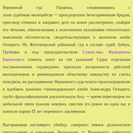
Верховный суд Украины, ознакомившись с
этим судебным милицейско — прокурорским белогорячечным бредом,
приговор отменил и направил дело на новое рассмотрение, снабдив
его чёткими, обязательными к исполнению указаниями относительно
выяснения обстоятельств, свидетельствующих о железном алиби
Осецкого. Но Житомирский районный суд в составе судей Зубчук,
Грубияна и под председательством
Станислава Францевича
Башинского
плевать хотел на эти указания! Судьи отдельным
постановлением справедливо признали незаконность действий
милиционеров и рекомендовали областному начальству их слегка
пожурить, но распоряжение Верховного суда пошло проигнорировали
и вдобавок цинично «ликвидировали» алиби Александра Осецкого,
грубо сфальсифицировав доказательную базу — время переговоров по
мобильной связи указали неверно, сместив его ровно на один час и
влепили парню 13 лет тюремного заключения.
Выгораживая настоящего убийцу, совершил тяжкое должностное
преступление и начальник Володарско — Волынского райотдела