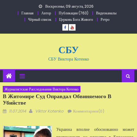
Перейти
Воскресенье, 09 августа, 2026
к
Главная
Автор
Публикации (763)
Видеоканалы
содержанию
Чёрный список
Церковь Бога Живого
Ретро
СБУ
СБУ Виктора Котенко
Журналистские Расследования Виктора Котенко
В Житомире Суд Оправдал Обвиняемого В
Убийстве
Добавлено
Автор
11.07.2014
Viktor Kotenko
Комментариев(0)
Украина вполне обоснованно может