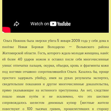
Ольга Нижник была зверски убита 5 января 2009 года у себя дома в
посёлке Новая Боровая Володарско — Волынского района
Житомирской области. Гость, которого ждала молодая женщина, нанёс
ей более 40 ударов ножом и оставил после себя многочисленные
улики: отпечатки пальцев, окурки, объедки, кровь и фрагменты кожи
под ногтями отчаянно сопротивлявшейся Ольги. Казалось бы, проще
простого задержать убийцу, имея на руках результаты экспертиз,
свидетельские показания и другие многочисленные доказательства,
прямо указывающие на истинного преступника. Ан нет, следствие
пошло иным путём и не исключено, что это шествие
сопровождалось шелестом денежных купюр (местные жители
повествуют о 100 тысячах гривен, прошелестевших в сторону