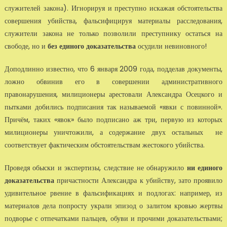
служителей закона). Игнорируя и преступно искажая обстоятельства
совершения убийства, фальсифицируя материалы расследования,
служители закона не только позволили преступнику остаться на
свободе, но и
без единого доказательства
осудили невиновного!
Доподлинно известно, что 6 января 2009 года, подделав документы,
ложно обвинив его в совершении административного
правонарушения, милиционеры арестовали Александра Осецкого и
пытками добились подписания так называемой «явки с повинной».
Причём, таких «явок» было подписано аж три, первую из которых
милиционеры уничтожили, а содержание двух остальных не
соответствует фактическим обстоятельствам жестокого убийства.
Проведя обыски и экспертизы, следствие не обнаружило
ни единого
доказательства
причастности Александра к убийству, зато проявило
удивительное рвение в фальсификациях и подлогах: например, из
материалов дела попросту украли эпизод о залитом кровью жертвы
подворье с отпечатками пальцев, обуви и прочими доказательствами;