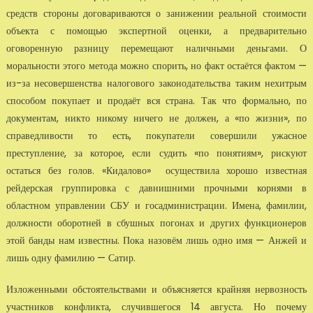
средств стороны договариваются о занижении реальной стоимости
объекта с помощью экспертной оценки, а предварительно
оговоренную разницу перемещают наличными деньгами. О
моральности этого метода можно спорить, но факт остаётся фактом —
из-за несовершенства налогового законодательства таким нехитрым
способом покупает и продаёт вся страна. Так что формально, по
документам, никто никому ничего не должен, а «по жизни», по
справедливости то есть, покупатели совершили ужасное
преступление, за которое, если судить «по понятиям», рискуют
остаться без голов. «Кидалово» осуществила хорошо известная
рейдерская группировка с давнишними прочными корнями в
областном управлении СБУ и госадминистрации. Имена, фамилии,
должности оборотней в сбушных погонах и других функционеров
этой банды нам известны. Пока назовём лишь одно имя — Анжей и
лишь одну фамилию — Сатир.
Изложенными обстоятельствами и объясняется крайняя нервозность
участников конфликта, случившегося 14 августа. Но почему