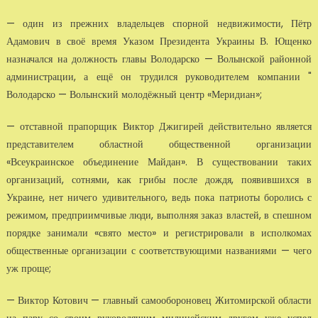
— один из прежних владельцев спорной недвижимости, Пётр
Адамович в своё время Указом Президента Украины В. Ющенко
назначался на должность главы Володарско — Волынской районной
администрации, а ещё он трудился руководителем компании "
Володарско — Волынский молодёжный центр «Меридиан»;
— отставной прапорщик Виктор Джигирей действительно является
представителем областной общественной организации
«Всеукраинское объединение Майдан». В существовании таких
организаций, сотнями, как грибы после дождя, появившихся в
Украине, нет ничего удивительного, ведь пока патриоты боролись с
режимом, предприимчивые люди, выполняя заказ властей, в спешном
порядке занимали «свято место» и регистрировали в исполкомах
общественные организации с соответствующими названиями — чего
уж проще;
— Виктор Котович — главный самообороновец Житомирской области
на пару со своим руководящим милицейским другом уже успел