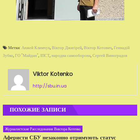
Метки:
Анжей Климчук
,
Віктор Джигірей
,
Віктор Котович
,
Геннадій
Зубко
,
ГО "Майдан"
,
ІПСТ
,
народна самооборона
,
Сергей Виноградов
Viktor Kotenko
http://sbu.in.ua
ПОХОЖИЕ ЗАПИСИ
Журналистские Расследования Виктора Котенко
Аферисти СБУ незаконно отримують статус