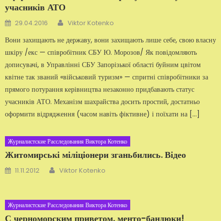
учасників АТО
Автор
Добавлено
29.04.2016
Viktor Kotenko
Вони захищають не державу, вони захищають лише себе, свою власну
шкіру /екс — співробітник СБУ Ю. Морозов/ Як повідомляють
дописувачі, в Управлінні СБУ Запорізької області буйним цвітом
квітне так званий «військовий туризм» — спритні співробітники за
прямого потурання керівництва незаконно придбавають статус
учасників АТО. Механізм шахрайства досить простий, достатньо
оформити відрядження (часом навіть фіктивне) і поїхати на […]
Журналистские Расследования Виктора Котенко
Житомирські міліціонери зганьбились. Відео
Автор
Добавлено
11.11.2012
Viktor Kotenko
Журналистские Расследования Виктора Котенко
С черноморским приветом, менто-бандюки!