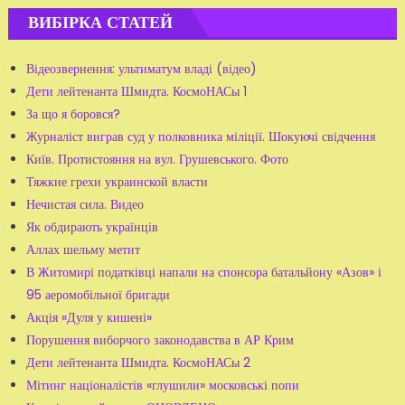
ВИБІРКА СТАТЕЙ
Відеозвернення: ультиматум владі (відео)
Дети лейтенанта Шмидта. КосмоНАСы 1
За що я боровся?
Журналіст виграв суд у полковника міліції. Шокуючі свідчення
Київ. Протистояння на вул. Грушевського. Фото
Тяжкие грехи украинской власти
Нечистая сила. Видео
Як обдирають українців
Аллах шельму метит
В Житомирі податківці напали на спонсора батальйону «Азов» і
95 аеромобільної бригади
Акція «Дуля у кишені»
Порушення виборчого законодавства в АР Крим
Дети лейтенанта Шмидта. КосмоНАСы 2
Мітинг націоналістів «глушили» московські попи