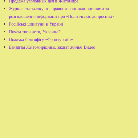
Продажа уголовных дел в Житомире
Журналіста залякують правоохоронними органами за
розголошення інформації про «Політічєскіє допроснікі»
Російські шпигуни в Україні
Почём твои дети, Украина?
Пожежа біля офісу «Фронту змін»
Бандиты Житомирщины, захват жилья. Видео