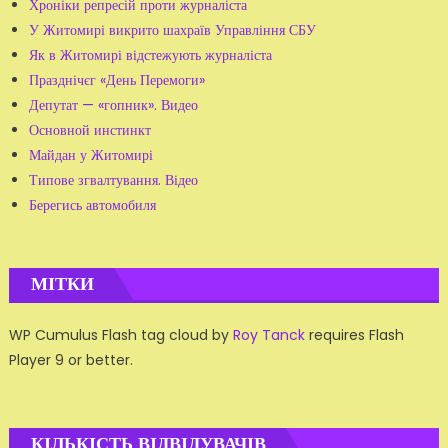
Хроніки репресій проти журналіста
У Житомирі викрито шахраїв Управління СБУ
Як в Житомирі відстежують журналіста
Празднічєг «День Перемоги»
Депутат — «гопник». Видео
Основной инстинкт
Майдан у Житомирі
Типове згвалтування. Відео
Берегись автомобиля
МІТКИ
WP Cumulus Flash tag cloud by
Roy Tanck
requires Flash
Player 9 or better.
КІЛЬКІСТЬ ВІДВІДУВАЧІВ