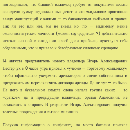
поговаривают, что бывший владелец требует от покупателя весьма
солидную сумму недоплаченных денег и что «кидалово» произошло
ввиду манипуляций с какими — то банковскими ячейками и прочее.
Так ли это или нет, мы не знаем, но, по — видимому, некие
околоинститутские личности (может, соучредители ?) действительно
истекли слюной в ожидании своей доли прибыли, чувствуют себя
обделёнными, что и привело к безобразному силовому сценарию.
14 августа представитель нового владельца Игорь Александрович
Нестерчук в 8 часов утра прибыл к «учебно — торговому комплексу»,
чтобы официально уведомить арендаторов о смене собственника и
предложить им перезаключить договора аренды. Да не тут — то было.
На него в буквальном смысле слова напала группа каких — то
«братков», да и предыдущие владельцы, братья Адамовичи, не
оставались в стороне. В результате Игорь Александрович получил
телесные повреждения и вызвал милицию.
Получив информацию о конфликте, на место баталии приехал