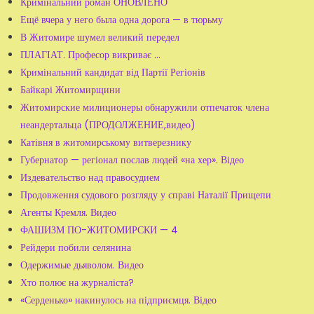
Кримінальний роман ОНОВЛЕНО
Ещё вчера у него была одна дорога — в тюрьму
В Житомире шумел великий передел
ПЛАГІАТ. Професор викриває …
Кримінальний кандидат від Партії Регіонів
Байкарі Житомирщини
Житомирские милиционеры обнаружили отпечаток члена
неандертальца (ПРОДОЛЖЕНИЕ,видео)
Катівня в житомирському витверезнику
Губернатор — регіонал послав людей «на хер». Відео
Издевательство над правосудием
Продовження судового розгляду у справі Наталії Прищепи
Агенты Кремля. Видео
ФАШИЗМ ПО-ЖИТОМИРСКИ — 4
Рейдери побили селянина
Одержимые дьяволом. Видео
Хто полює на журналіста?
«Серденько» накинулось на підприємця. Відео