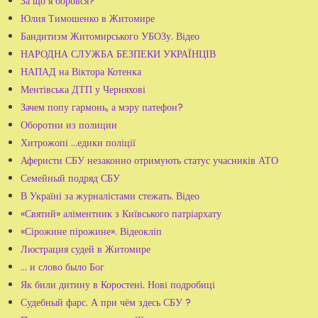
За що я боровся?
Юлия Тимошенко в Житомире
Бандитизм Житомирського УБОЗу. Відео
НАРОДНА СЛУЖБА БЕЗПЕКИ УКРАЇНЦІВ
НАПАД на Віктора Котенка
Ментівська ДТП у Черняхові
Зачем попу гармонь, а мэру патефон?
Оборотни из полиции
Хитрожопі …едики поліції
Аферисти СБУ незаконно отримують статус учасників АТО
Семейный подряд СБУ
В Україні за журналістами стежать. Відео
«Святий» аліментник з Київського патріархату
«Сірожине пірожине». Відеокліп
Люстрация судей в Житомире
... и слово было Бог
Як били дитину в Коростені. Нові подробиці
Судебный фарс. А при чём здесь СБУ ?