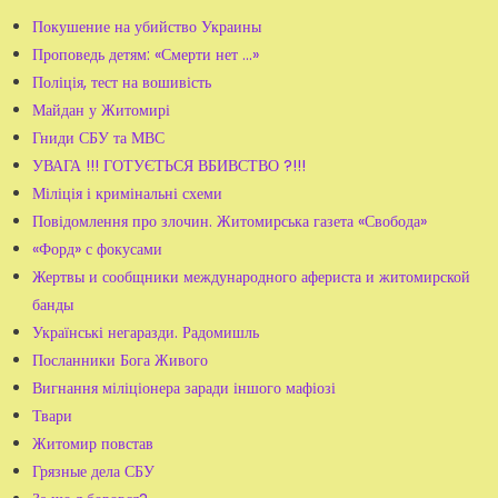
Покушение на убийство Украины
Проповедь детям: «Смерти нет ...»
Поліція, тест на вошивість
Майдан у Житомирі
Гниди СБУ та МВС
УВАГА !!! ГОТУЄТЬСЯ ВБИВСТВО ?!!!
Міліція і кримінальні схеми
Повідомлення про злочин. Житомирська газета «Свобода»
«Форд» с фокусами
Жертвы и сообщники международного афериста и житомирской
банды
Українські негаразди. Радомишль
Посланники Бога Живого
Вигнання міліціонера заради іншого мафіозі
Твари
Житомир повстав
Грязные дела СБУ