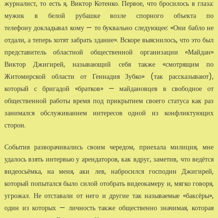
журналист, то есть я, Виктор Котенко. Первое, что бросилось в глаза:
мужик в белой рубашке возле спорного объекта по
телефону докладывал кому — то буквально следующее: «Они бабло не
отдали, а теперь хотят забрать здание». Вскоре выяснилось, что это был
представитель областной общественной организации «Майдан»
Виктор Джигирей, называющий себя также «смотрящим по
Житомирской области от Геннадия Зубко» (так рассказывают),
который с бригадой «братков» — майдановцев в свободное от
общественной работы время под прикрытием своего статуса как раз
занимался обслуживанием интересов одной из конфликтующих
сторон.
События разворачивались своим чередом, приехала милиция, мне
удалось взять интервью у арендаторов, как вдруг, заметив, что ведётся
видеосьёмка, на меня, аки лев, набросился господин Джигирей,
который попытался было силой отобрать видеокамеру и, мягко говоря,
угрожал. Не отставали от него и другие так называемые «баксёры»,
один из которых — личность также общественно значимая, которая