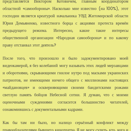
представляется Виктором Котовичем, главным координатором
областной «самообороны». Насколько мне известно (на 100%), этот
господин является креатурой начальника УВД Житомирской области
Юрия Демьяненко, известного борца с акциями протеста времён
предыдущего режима. Интересно, какие такие интересы
общественной организации «Народная самооборона» и по какому
праву отстаивал этот деятель?
После того, что произошло и было задокументировано моей
видеокамерой, я без колебаний могу называть этих людей мерзавцами
и оборотнями, скрывающими гнилое нутро под масками украинских
патриотов, не имеющими ничего общего с миллионами настоящих
«майдановцев» и оскверняющими своими бандитскими рожами
светлую память бойцов Небесной сотни. Я думаю, что с моими
оценочными суждениями согласится большинство читателей,
ознакомившись с документальными кадрами.
Как бы там ни было, но налицо серьёзный конфликт между
правообладателями бывшего кинотеатра. Я не могу судить, кто, кого и