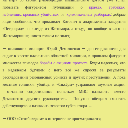
побывать фигурантом публикаций о
кражах, грабежах,
избиениях
,
кровавых убийствах
и
криминальных разборках
; добрые
люди сообщили, что проживает Котович в апартаментах заведения
«Петроград» на выезде из Житомира, а откуда он вообще взялся на
Житомирщине, никто толком не знает;
— полковник милиции Юрий Демьяненко — до сегодняшнего дня
сидит в кресле начальника областной милиции, в прошлом фигурант
множества эпизодов
борьбы с акциями протеста
. Будем надеяться, что
в недалёком будущем с него всё же спросят за результаты
расследований резонансных убийств и других преступлений. А пока
местные гопники, убийцы и «баксёры» устраивают шумные акции,
отчаянно сопротивляясь попыткам МВС назначить вместо
Демьяненко другого руководителя. Попутно обещают сместить
действующего и назначить «своего» губернатора ...
— ООО «Ситибилдком» в интернете не просматривается;