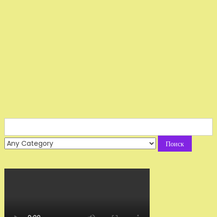
Search
for: