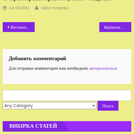
Автор
Добавлено
24.08.2010
Viktor Kotenko
Навигация
Вигнання міліціонера заради іншого мафіозі
Керівник міліції Житомирщини потрапив під слідство
по
записям
Добавить комментарий
Для отправки комментария вам необходимо
авторизоваться
.
Search
for:
ВИБІРКА СТАТЕЙ