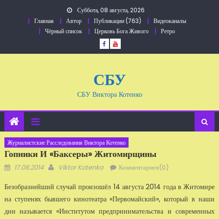
Перейти
Суббота, 08 августа, 2026
к
Главная
Автор
Публикации (763)
Видеоканалы
содержанию
Чёрный список
Церковь Бога Живого
Ретро
СБУ
СБУ Виктора Котенко
Журналистские Расследования Виктора Котенко
Гопники И «баксеры» Житомирщины
Добавлено
Автор
17.08.2014
Viktor Kotenko
Комментариев(0)
Безобразнейший случай произошёл 14 августа 2014 года в Житомире
на ступенях бывшего кинотеатра «Первомайский», который в наши
дни называется «Институтом предпринимательства и современных