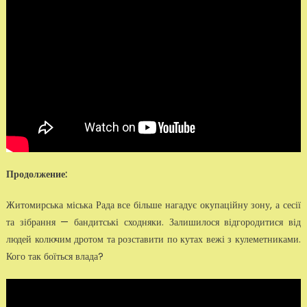
Продолжение:
Житомирська міська Рада все більше нагадує окупаційну зону, а сесії
та зібрання — бандитські сходняки. Залишилося відгородитися від
людей колючим дротом та розставити по кутах вежі з кулеметниками.
Кого так боїться влада?