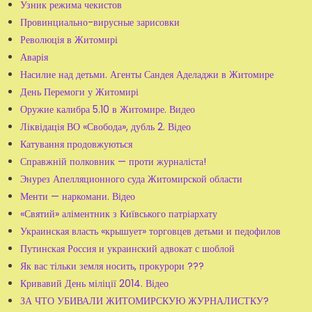
Узник режима чекистов
Провинциально-вирусные зарисовки
Революція в Житомирі
Аварія
Насилие над детьми. Агенты Сандея Аделаджи в Житомире
День Перемоги у Житомирі
Оружие калибра 5.10 в Житомире. Видео
Ліквідація ВО «Свобода», дубль 2. Відео
Катування продовжуються
Справжній полковник — проти журналіста!
Энурез Апелляционного суда Житомирской области
Менти — наркомани. Відео
«Святий» аліментник з Київського патріархату
Украинская власть «крышует» торговцев детьми и педофилов
Путинская Россия и украинский адвокат с шоблой
Як вас тільки земля носить, прокурори ???
Кривавий День міліції 2014. Відео
ЗА ЧТО УБИВАЛИ ЖИТОМИРСКУЮ ЖУРНАЛИСТКУ?