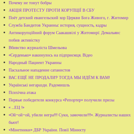
Почему не тонут бобры
АКЦІЯ ПРОТЕСТУ ПРОТИ КОРУПЦІЇ В СБУ
Поёт детский евангельский хор Церкви Бога Живого, г. Житомир
Служба Бандитов Украины: история, сущность, кадры
Антикорупційний форум Саакашвілі у Житомирі: Демальянс
побив активістку
Вбивство журналіста Шмельова
«Серденько» накинулось на підприємця. Відео
Народный Пациент Украины
Пасхальное нападение сатанистов
ВАС ЕЩЁ НЕ ПРОДАЛИ? ТОГДА МЫ ИДЁМ К ВАМ!
Українські негаразди. Радомишль
Психічна атака
Первые победители конкурса «Репортер» получили призы
« ...ЕЦ !»
«Ой-ой-ой, убили негра!!! Суки, замочили!!!». Журналисты наших
бьют!
«Мінетники» ДБР України. Повії Мінюсту