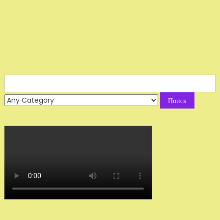
Search
for: