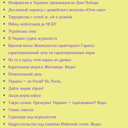
Неофашизм в Украине, провокация ко Дню Победы
Дословный перевод с арамейского молитвы «Отче наш»
Террористка с голой ж...ой и ружьём
Війна, мобілізація до НСБУ
Українська зона
В Україні судять журналіста
Красная весна. Коммунисты гарантируют Гаранту
гарантированный срок на гарантированных нарах
На то и щука, чтоб карась не дремал
Карательная акция в Житомире. Видео
Поминальный день
Україна — не Росія? Ні, Росія...
Дайте людям зброю!
Акція жертв війни
Тавро сатани. Президент України — ізраїльтянин? Відео
Узник совести
Судилище над журналістом
Надругательство над памятью Небесной сотни. Видео