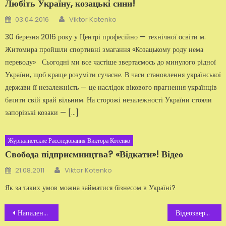
Любіть Україну, козацькі сини!
Автор
Добавлено
03.04.2016
Viktor Kotenko
30 березня 2016 року у Центрі професійно — технічної освіти м.
Житомира пройшли спортивні змагання «Козацькому роду нема
переводу» Сьогодні ми все частіше звертаємось до минулого рідної
України, щоб краще розуміти сучасне. В часи становлення української
держави її незалежність — це наслідок вікового прагнення українців
бачити свій край вільним. На сторожі незалежності України стояли
запорізькі козаки — […]
Журналистские Расследования Виктора Котенко
Свобода підприємництва? «Відкати»! Відео
Автор
Добавлено
21.08.2011
Viktor Kotenko
Як за таких умов можна займатися бізнесом в Україні?
Навигация
Нападение на адвоката. Видео
Відеозвернення: ультиматум владі (відео)