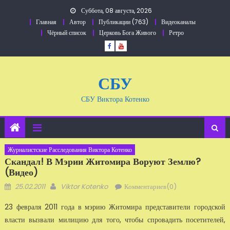
Перейти
Суббота, 08 августа, 2026
к
Главная
Автор
Публикации (763)
Видеоканалы
содержанию
Чёрный список
Церковь Бога Живого
Ретро
СБУ
СБУ Виктора Котенко
Журналистские Расследования Виктора Котенко
Скандал! В Мэрии Житомира Воруют Землю?
(видео)
Добавлено
Автор
25.02.2011
Viktor Kotenko
Комментариев(0)
23 февраля 2011 года в мэрию Житомира представители городской
власти вызвали милицию для того, чтобы спровадить посетителей,