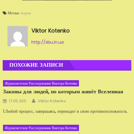
Метки:
мэрия
Viktor Kotenko
http://sbu.in.ua
ПОХОЖИЕ ЗАПИСИ
Журналистские Расследования Виктора Котенко
Законы для людей, по которым живёт Вселенная
Автор
Добавлено
17.05.2011
Viktor Kotenko
1.Любой процесс, завершаясь, переходит в свою противоположность.
Журналистские Расследования Виктора Котенко