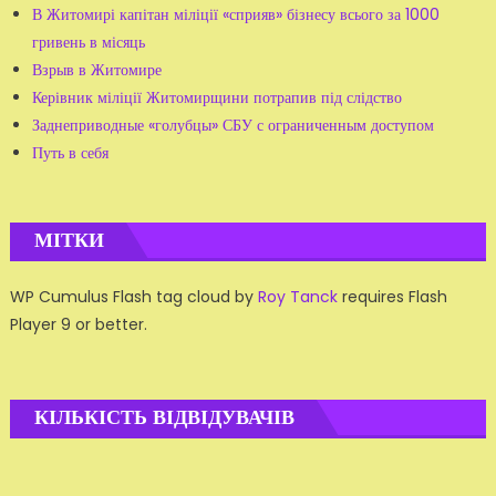
В Житомирі капітан міліції «сприяв» бізнесу всього за 1000
гривень в місяць
Взрыв в Житомире
Керівник міліції Житомирщини потрапив під слідство
Заднеприводные «голубцы» СБУ с ограниченным доступом
Путь в себя
МІТКИ
WP Cumulus Flash tag cloud by
Roy Tanck
requires Flash
Player 9 or better.
КІЛЬКІСТЬ ВІДВІДУВАЧІВ