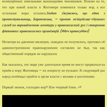
возмущённых земельными махинациями чиновников. Похоже на то,
что при новой власти в Житомире поменялся только мэр, а все
остальные воры остались
.
Згодом з'ясувалось, що одна з
протестувальниць, Барановська, — проект міліцейсько-сбушних
служб по впровадженню агентури у правозахисний рух і створенню
фіктивних правозахисних організацій («Меч правосуддя»)
Несмотря на давление милиции, скандала не получилось, протокол об
административном правонарушении составлен не был, так как
общественный порядок не нарушался.
Как оказалось, эти люди уже длительное время не могут прорваться на
приём к мэру Житомира — их попросту не пускают. В следующий раз
народ пообещал прийти в орган власти с вилами и рогатинами.
Первый звонок, господин мэр? Или «первый блин...»?