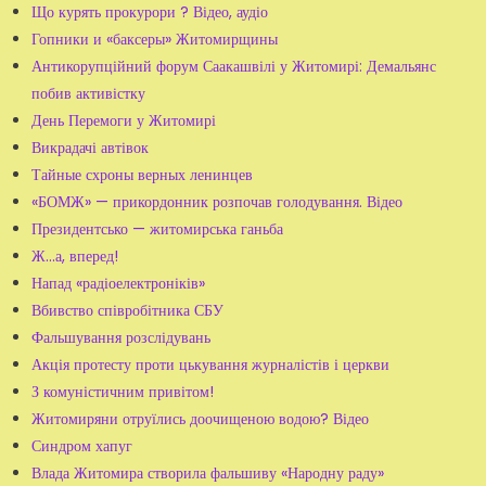
Що курять прокурори ? Відео, аудіо
Гопники и «баксеры» Житомирщины
Антикорупційний форум Саакашвілі у Житомирі: Демальянс
побив активістку
День Перемоги у Житомирі
Викрадачі автівок
Тайные схроны верных ленинцев
«БОМЖ» — прикордонник розпочав голодування. Відео
Президентсько — житомирська ганьба
Ж...а, вперед!
Напад «радіоелектроніків»
Вбивство співробітника СБУ
Фальшування розслідувань
Акція протесту проти цькування журналістів і церкви
З комуністичним привітом!
Житомиряни отруїлись доочищеною водою? Відео
Синдром хапуг
Влада Житомира створила фальшиву «Народну раду»