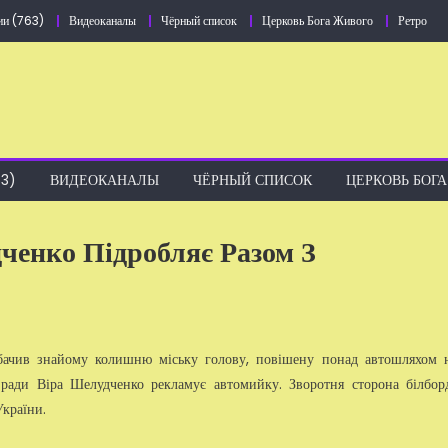
ии (763)
Видеоканалы
Чёрный список
Церковь Бога Живого
Ретро
3)
ВИДЕОКАНАЛЫ
ЧЁРНЫЙ СПИСОК
ЦЕРКОВЬ БОГ
енко Підробляє Разом З
бачив знайому колишню міську голову, повішену понад автошляхом
ї ради Віра Шелудченко рекламує автомийку. Зворотня сторона білбор
України.