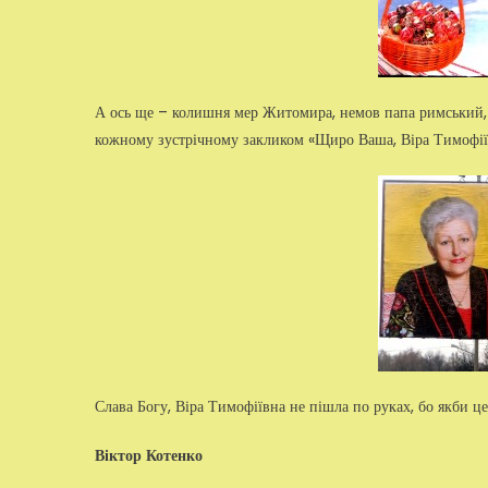
А ось ще – колишня мер Житомира, немов папа римський, в
кожному зустрічному закликом «Щиро Ваша, Віра Тимофії
Слава Богу, Віра Тимофіївна не пішла по руках, бо якби це
Віктор Котенко