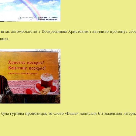
ітає автомобілістів з Воскресінням Христовим і ввічливо пропонує себ
вна».
 була гуртова пропозиція, то слово «Ваша» написали б з маленької літери.