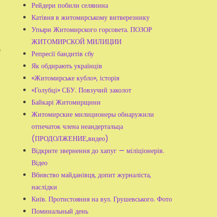
Рейдери побили селянина
Катівня в житомирському витверезнику
Упыри Житомирского горсовета. ПОЗОР
ЖИТОМИРСКОЙ МИЛИЦИИ
е
Репресії бандитів сбу
Як обдирають українців
«Житомирське кубло», історія
«Голубці» СБУ. Повзучий заколот
Байкарі Житомирщини
Житомирские милиционеры обнаружили
отпечаток члена неандертальца
(ПРОДОЛЖЕНИЕ,видео)
Відкрите звернення до хапуг — міліціонерів.
Відео
Вбивство майданівця, допит журналіста,
наслідки
Київ. Протистояння на вул. Грушевського. Фото
Поминальный день