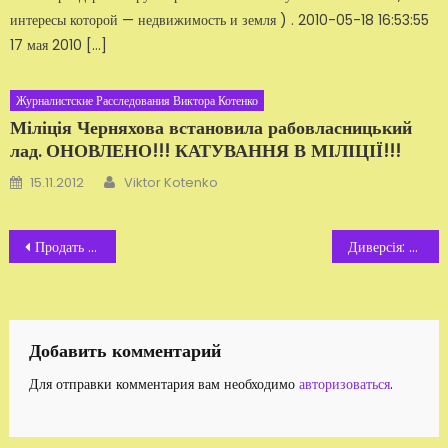
интересы которой — недвижимость и земля ) . 2010-05-18 16:53:55
17 мая 2010 […]
Журналистские Расследования Виктора Котенко
Міліція Черняхова встановила рабовласницький
лад. ОНОВЛЕНО!!! КАТУВАННЯ В МІЛІЦІЇ!!!
Автор
Добавлено
15.11.2012
Viktor Kotenko
Навигация
Продать ребёнка удалось ?
Диверсія: Житомирський бронетанковий завод
по
записям
Добавить комментарий
Для отправки комментария вам необходимо
авторизоваться
.