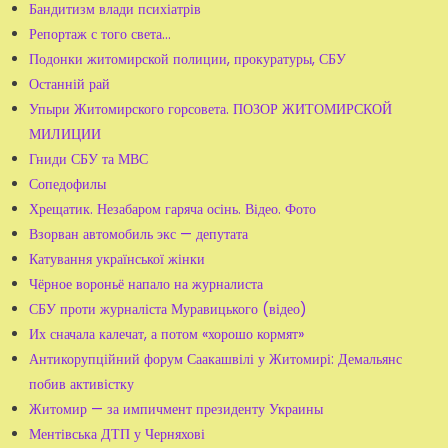
Бандитизм влади психіатрів
Репортаж с того света…
Подонки житомирской полиции, прокуратуры, СБУ
Останній рай
Упыри Житомирского горсовета. ПОЗОР ЖИТОМИРСКОЙ
МИЛИЦИИ
Гниди СБУ та МВС
Сопедофилы
Хрещатик. Незабаром гаряча осінь. Відео. Фото
Взорван автомобиль экс — депутата
Катування української жінки
Чёрное вороньё напало на журналиста
СБУ проти журналіста Муравицького (відео)
Их сначала калечат, а потом «хорошо кормят»
Антикорупційний форум Саакашвілі у Житомирі: Демальянс
побив активістку
Житомир — за импичмент президенту Украины
Ментівська ДТП у Черняхові