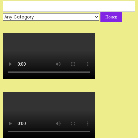
Search
for: