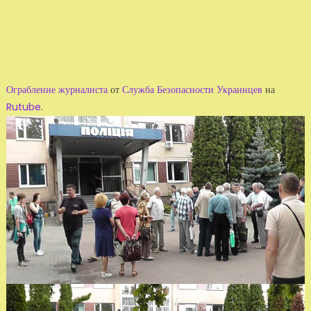
Ограбление журналиста
от
Служба Безопасности Украинцев
на
Rutube
.