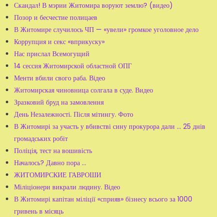
Скандал! В мэрии Житомира воруют землю? (видео)
Позор и бесчестие полицаев
В Житомире случилось ЧП — «увели» громкое уголовное дело
Коррупция и секс «вприкуску»
Нас прислал Всемогущий
14 сессия Житомирской областной ОПГ
Менти вбили свого раба. Відео
Житомирская чиновница солгала в суде. Видео
Зразковий бруд на замовлення
День Незалежності. Після мітингу. Фото
В Житомирі за участь у вбивстві сину прокурора дали ... 25 днів
громадських робіт
Поліція, тест на вошивість
Началось? Давно пора …
ЖИТОМИРСКИЕ ГАВРОШИ
Міліціонери викрали людину. Відео
В Житомирі капітан міліції «сприяв» бізнесу всього за 1000
гривень в місяць