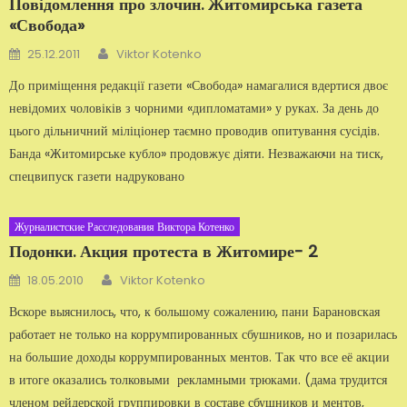
Повідомлення про злочин. Житомирська газета
«Свобода»
Автор
Добавлено
25.12.2011
Viktor Kotenko
До приміщення редакції газети «Свобода» намагалися вдертися двоє
невідомих чоловіків з чорними «дипломатами» у руках. За день до
цього дільничний міліціонер таємно проводив опитування сусідів.
Банда «Житомирське кубло» продовжує діяти. Незважаючи на тиск,
спецвипуск газети надруковано
Журналистские Расследования Виктора Котенко
Подонки. Акция протеста в Житомире- 2
Автор
Добавлено
18.05.2010
Viktor Kotenko
Вскоре выяснилось, что, к большому сожалению, пани Барановская
работает не только на коррумпированных сбушников, но и позарилась
на большие доходы коррумпированных ментов. Так что все её акции
в итоге оказались толковыми рекламными трюками. (дама трудится
членом рейдерской группировки в составе сбушников и ментов,