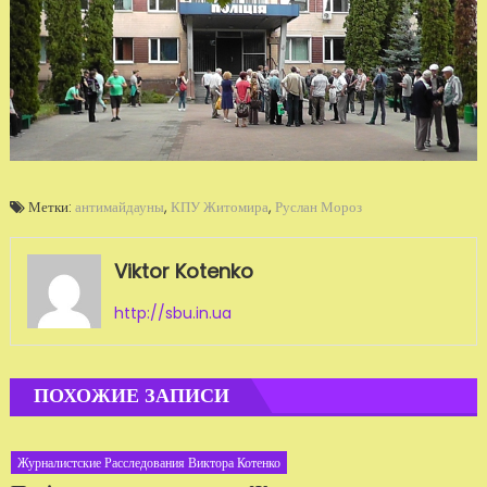
Метки:
антимайдауны
,
КПУ Житомира
,
Руслан Мороз
Viktor Kotenko
http://sbu.in.ua
ПОХОЖИЕ ЗАПИСИ
Журналистские Расследования Виктора Котенко