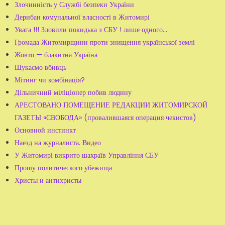
Злочинність у Службі безпеки України
Дерибан комунальної власності в Житомирі
Увага !!! Зловили покидька з СБУ ! лише одного...
Громада Житомирщини проти знищення української землі
Жовто — блакитна Україна
Шукаємо вбивць
Мітинг чи комбінація?
Дільничний міліціонер побив людину
АРЕСТОВАНО ПОМЕЩЕНИЕ РЕДАКЦИИ ЖИТОМИРСКОЙ
ГАЗЕТЫ «СВОБОДА» (провалившаяся операция чекистов)
Основной инстинкт
Наезд на журналиста. Видео
У Житомирі викрито шахраїв Управління СБУ
Прошу политического убежища
Христы и антихристы