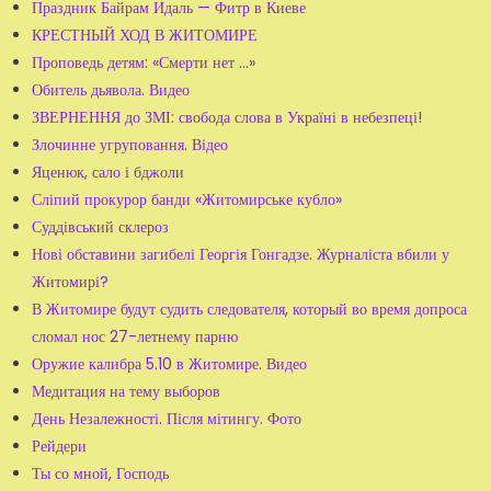
Праздник Байрам Идаль — Фитр в Киеве
КРЕСТНЫЙ ХОД В ЖИТОМИРЕ
Проповедь детям: «Смерти нет ...»
Обитель дьявола. Видео
ЗВЕРНЕННЯ до ЗМІ: свобода слова в Україні в небезпеці!
Злочинне угруповання. Відео
Яценюк, сало і бджоли
Сліпий прокурор банди «Житомирське кубло»
Суддівський склероз
Нові обставини загибелі Георгія Гонгадзе. Журналіста вбили у
Житомирі?
В Житомире будут судить следователя, который во время допроса
сломал нос 27-летнему парню
Оружие калибра 5.10 в Житомире. Видео
Медитация на тему выборов
День Незалежності. Після мітингу. Фото
Рейдери
Ты со мной, Господь