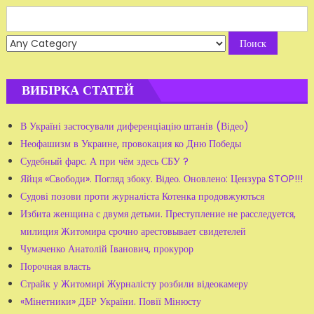
Search
for:
ВИБІРКА СТАТЕЙ
В Україні застосували диференціацію штанів (Відео)
Неофашизм в Украине, провокация ко Дню Победы
Судебный фарс. А при чём здесь СБУ ?
Яйця «Свободи». Погляд збоку. Відео. Оновлено: Цензура STOP!!!
Судові позови проти журналіста Котенка продовжуються
Избита женщина с двумя детьми. Преступление не расследуется,
милиция Житомира срочно арестовывает свидетелей
Чумаченко Анатолій Іванович, прокурор
Порочная власть
Страйк у Житомирі Журналісту розбили відеокамеру
«Мінетники» ДБР України. Повії Мінюсту