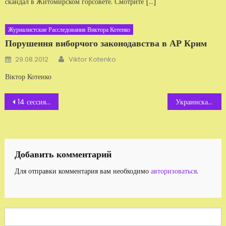
скандал в Житомирском горсовете. Смотрите […]
Журналистские Расследования Виктора Котенко
Порушення виборчого законодавства в АР Крим
Автор
Добавлено
29.08.2012
Viktor Kotenko
Віктор Котенко
Навигация
14 сессия Житомирской областной ОПГ
Украинская власть «крышует» торговцев детьми и педофилов
по
записям
Добавить комментарий
Для отправки комментария вам необходимо
авторизоваться
.
Search
for: