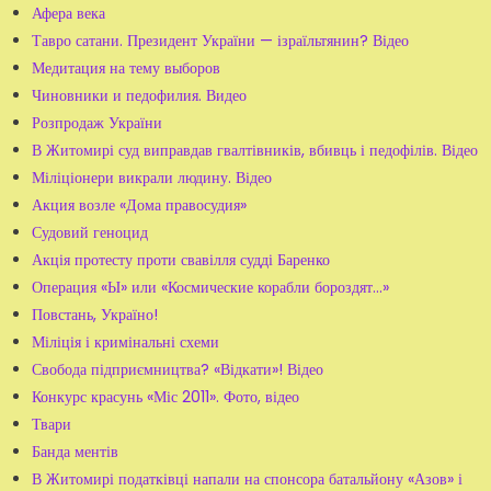
Афера века
Тавро сатани. Президент України — ізраїльтянин? Відео
Медитация на тему выборов
Чиновники и педофилия. Видео
Розпродаж України
В Житомирі суд виправдав гвалтівників, вбивць і педофілів. Відео
Міліціонери викрали людину. Відео
Акция возле «Дома правосудия»
Судовий геноцид
Акція протесту проти свавілля судді Баренко
Операция «Ы» или «Космические корабли бороздят...»
Повстань, Україно!
Міліція і кримінальні схеми
Свобода підприємництва? «Відкати»! Відео
Конкурс красунь «Міс 2011». Фото, відео
Твари
Банда ментів
В Житомирі податківці напали на спонсора батальйону «Азов» і