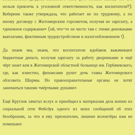
нельзя привлечь к уголовной ответственности, как воспитателя?);
Коберник также утверждала, что работает не по трудовому, а по
иному договору с Житомирским горсоветом, получая не зарплату, а
«денежное содержание» (ой, что-то не чисто там с этими денежными
выплатами, фиктивным трудоустройством и налогообложением !).
Да знаем мы, знаем, что воспитатели вдобавок выкачивают
бюджетные деньги, получая зарплату за работу дворниками и ещё
чёрт знает кем в Житомирской областной больнице им. Гербачевского,
где, как известно, финансами рулит дочь главы Житомирского
облсовета Ширмы. Но правоохранительные органы не хотят
заниматься такими «мёртвыми душами».
Ещё Круглов зачитал вслух и приобщил к материалам дела копию из
социальной сети Фейсбук одного из моих сообщений об этих
безобразиях, за что я ему признателен, лишние волонтёры нам не
помешают.