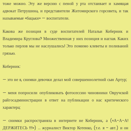
тоже можно. Эту же версию с пеной у рта отстаивает и хамящая
адвокат Петрушина, и представители Житомирского горсовета, и так
называемые «бацьки» — воспитатели.
Какова же позиция в суде воспитателей Натальи Коберник и
Владимира Круглова? Множественная у них позиция и наглая. Каких
только перлов мы не наслушались! Это помимо клеветы и поливаний
грязью.
Коберник:
— это не я, снимки девочки делал мой совершеннолетний сын Артур;
— меня попросили опубликовать фотосессию чиновники Овручской
райгосадминистрации в ответ на публикации о нас критического
характера;
— снимки распространяла в интернете не Коберник, а («А-А-А!
ДЕРЖИТЕСЬ !!!») ... журналист Виктор Котенко, (т.е. я – авт.) и он