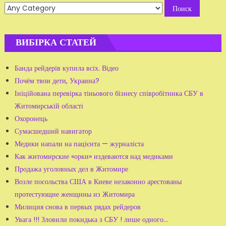
ВИБІРКА СТАТЕЙ
Банда рейдерів купила всіх. Відео
Почём твои дети, Украина?
Ініційована перевірка тіньового бізнесу співробітника СБУ в
Житомирській області
Охоронець
Сумасшедший навигатор
Медики напали на пацієнта — журналіста
Как житомирские «орки» издеваются над медиками
Продажа уголовных дел в Житомире
Возле посольства США в Киеве незаконно арестованы
протестующие женщины из Житомира
Милиция снова в первых рядах рейдеров
Увага !!! Зловили покидька з СБУ ! лише одного...