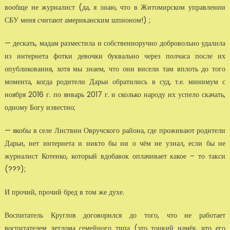
вообще не журналист (да, я знаю, что в Житомирском управлении
СБУ меня считают американским шпионом!) ;
— дескать, мадам разместила и собственноручно добровольно удалила
из интернета фотки девочки буквально через полчаса после их
опубликования, хотя мы знаем, что они висели там вплоть до того
момента, когда родители Дарьи обратились в суд, т.е. минимум с
ноября 2016 г. по январь 2017 г. и сколько народу их успело скачать,
одному Богу известно;
— якобы в селе Листвин Овручского района, где проживают родители
Дарьи, нет интернета и никто бы ни о чём не узнал, если бы не
журналист Котенко, который вдобавок оплачивает какое – то такси
(???);
И прочий, прочий бред в том же духе.
Воспитатель Круглов договорился до того, что не работает
воспитателем детдома семейного типа (это тонкий намёк, что его