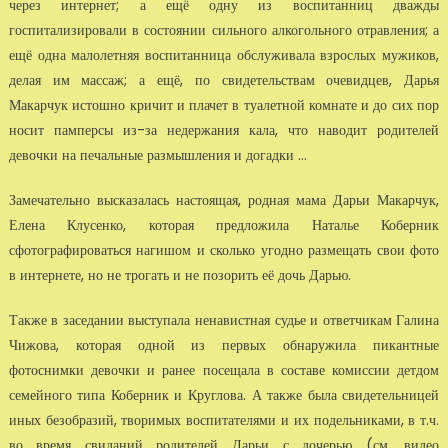
через интернет; а ещё одну из воспитанниц дважды
госпитализировали в состоянии сильного алкогольного отравления; а
ещё одна малолетняя воспитанница обслуживала взрослых мужиков,
делая им массаж; а ещё, по свидетельствам очевидцев, Дарья
Макарчук истошно кричит и плачет в туалетной комнате и до сих пор
носит памперсы из-за недержания кала, что наводит родителей
девочки на печальные размышления и догадки …
Замечательно высказалась настоящая, родная мама Дарьи Макарчук,
Елена Клусенко, которая предложила Наталье Коберник
сфотографироваться нагишом и сколько угодно размещать свои фото
в интернете, но не трогать и не позорить её дочь Дарью.
Также в заседании выступала ненавистная судье и ответчикам Галина
Чижова, которая одной из первых обнаружила пикантные
фотоснимки девочки и ранее посещала в составе комиссии детдом
семейного типа Коберник и Круглова. А также была свидетельницей
иных безобразий, творимых воспитателями и их подельниками, в т.ч.
во время свиданий родителей Дарьи с дочерью (см. видео