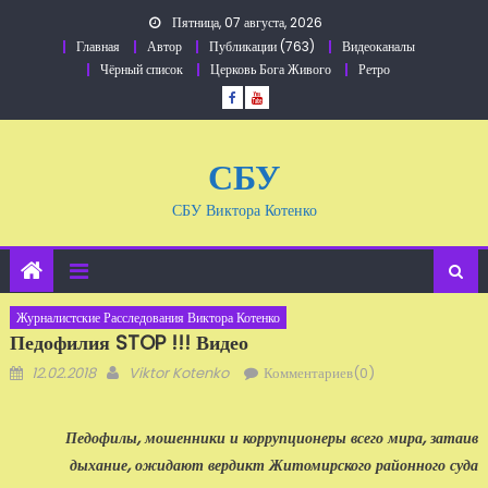
Перейти
Пятница, 07 августа, 2026
к
Главная
Автор
Публикации (763)
Видеоканалы
содержанию
Чёрный список
Церковь Бога Живого
Ретро
СБУ
СБУ Виктора Котенко
Журналистские Расследования Виктора Котенко
Педофилия STOP !!! Видео
Добавлено
Автор
12.02.2018
Viktor Kotenko
Комментариев(0)
Педофилы, мошенники и коррупционеры всего мира, затаив
дыхание, ожидают вердикт Житомирского районного суда