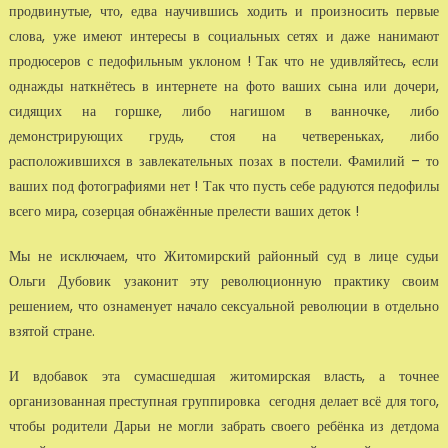
продвинутые, что, едва научившись ходить и произносить первые
слова, уже имеют интересы в социальных сетях и даже нанимают
продюсеров с педофильным уклоном ! Так что не удивляйтесь, если
однажды наткнётесь в интернете на фото ваших сына или дочери,
сидящих на горшке, либо нагишом в ванночке, либо
демонстрирующих грудь, стоя на четвереньках, либо
расположившихся в завлекательных позах в постели. Фамилий – то
ваших под фотографиями нет ! Так что пусть себе радуются педофилы
всего мира, созерцая обнажённые прелести ваших деток !
Мы не исключаем, что Житомирский районный суд в лице судьи
Ольги Дубовик узаконит эту революционную практику своим
решением, что ознаменует начало сексуальной революции в отдельно
взятой стране.
И вдобавок эта сумасшедшая житомирская власть, а точнее
организованная преступная группировка сегодня делает всё для того,
чтобы родители Дарьи не могли забрать своего ребёнка из детдома