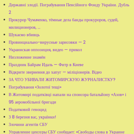
Державні злодії. Пограбування Пенсійного Фонду України. Дубль
2
Прокурор Чумаченко, тёмные дела банды прокуроров, судей,
милиционеров, ...
Шукаємо вбивць
Провинциально-вирусные зарисовки — 2
Украинская оппозиция, видео — прикол
Низложение знамён
Праздник Байрам Идаль — Фитр в Киеве
Відкрите звернення до хапуг — міліціонерів. Відео
ЗА ЧТО УБИВАЛИ ЖИТОМИРСКУЮ ЖУРНАЛИСТКУ?
Пограбування «Золотої тещі»
В Житомирі податківці напали на спонсора батальйону «Азов» і
95 аеромобільної бригади
Податковий геноцид
З 8 березня вас, українки!
Злочини агентів СБУ
Управление цензуры СБУ сообщает: «Свободы слова в Украине