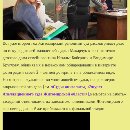
Вот уже второй год Житомирский районный суд рассматривает дело
по иску родителей малолетней Дарьи Макарчук к воспитателям
детского дома семейного типа Наталье Коберник и Владимиру
Круглову, обвиняя их в незаконном обнародовании в интернете
фотографий своей 3 – летней дочери, в т.ч в обнажённом виде.
Несмотря на жульничество «описавшейся» судьи, неправомерно
закрывавшей это дело (см.
«Судья описалась»
,
«
Энурез
Апелляционного суда Житомирской области»
)
,несмотря на саботаж
заседаний ответчиками, их адвокатом, чиновниками Житомирского
горсовета, дело всё же приближается к финальной стадии.