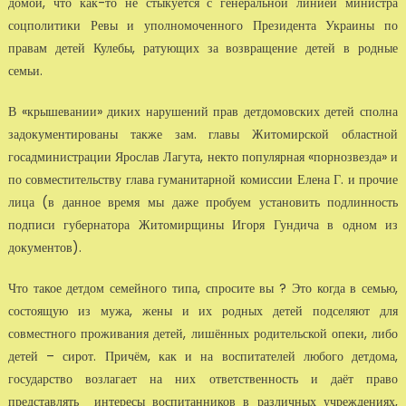
домой, что как-то не стыкуется с генеральной линией министра
соцполитики Ревы и уполномоченного Президента Украины по
правам детей Кулебы, ратующих за возвращение детей в родные
семьи.
В «крышевании» диких нарушений прав детдомовских детей сполна
задокументированы также зам. главы Житомирской областной
госадминистрации Ярослав Лагута, некто популярная «порнозвезда» и
по совместительству глава гуманитарной комиссии Елена Г. и прочие
лица (в данное время мы даже пробуем установить подлинность
подписи губернатора Житомирщины Игоря Гундича в одном из
документов).
Что такое детдом семейного типа, спросите вы ? Это когда в семью,
состоящую из мужа, жены и их родных детей подселяют для
совместного проживания детей, лишённых родительской опеки, либо
детей – сирот. Причём, как и на воспитателей любого детдома,
государство возлагает на них ответственность и даёт право
представлять интересы воспитанников в различных учреждениях,