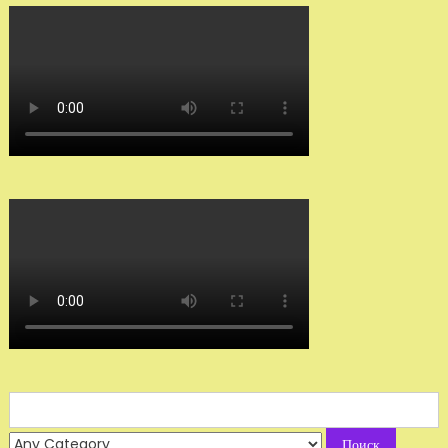
Search
for: