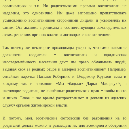
организациях и т.п. Но родительскими правами воспитатели не
наделены, это однозначно. Им даже запрещено препятствовать
усыновлению воспитанников сторонними лицами и усыновлять их
самим. Эта аксиома прописана в соответствующих законодательных
актах, решениях органов власти и договорах с воспитателями.
Так почему же некоторые проходимцы уверены, что само название
должности «родители – воспитатели» и юридическая
неосведомлённость населения дают им право обманывать людей,
выдавая себя за родных отцов и матерей воспитанников? Например,
семейная парочка Наталья Коберник и Владимир Круглов всем и
каждому так и заявляют: «Мы «бацьки» Дарьи Макарчук!», а
настоящие родители, не лишённые родительских прав – якобы никто
и никак. Такое – же враньё распространяют и деятели из «детских
служб» органов житомирской власти.
И потому, мол, эротические фотосессии без разрешения на то
родителей делать можно и размещать их для всемирного обозрения