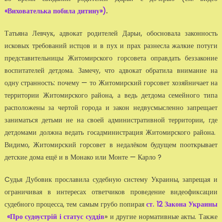
«Вихователька побила дитину»)
.
Татьяна Левчук, адвокат родителей Дарьи, обосновала законность
исковых требований истцов и в пух и прах разнесла жалкие потуги
представительницы Житомирского горсовета оправдать беззаконие
воспитателей детдома. Замечу, что адвокат обратила внимание на
одну странность: почему — то Житомирский горсовет хозяйничает на
территории Житомирского района, а ведь детдома семейного типа
расположены за чертой города и закон недвусмысленно запрещает
заниматься детьми не на своей административной территории, где
детдомами должна ведать госадминистрация Житомирского района.
Видимо, Житомирский горсовет в недалёком будущем пооткрывает
детские дома ещё и в Монако или Монте — Карло ?
Cудья Дубовик прославила судебную систему Украины, запрещая и
ограничивая в интересах ответчиков проведение видеофиксации
судебного процесса, тем самым грубо попирая
ст. 12 Закона Украины
«Про судоустрій і статус суддів
» и другие нормативные акты. Также