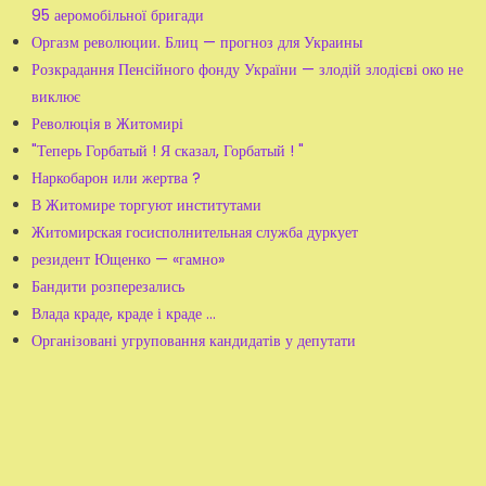
95 аеромобільної бригади
Оргазм революции. Блиц — прогноз для Украины
Розкрадання Пенсійного фонду України — злодій злодієві око не
виклює
Революція в Житомирі
"Теперь Горбатый ! Я сказал, Горбатый ! "
Наркобарон или жертва ?
В Житомире торгуют институтами
Житомирская госисполнительная служба дуркует
резидент Ющенко — «гамно»
Бандити розперезались
Влада краде, краде і краде ...
Організовані угруповання кандидатів у депутати