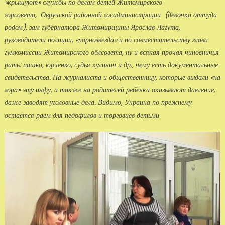
«крышуют» службы по делам детей Житомирского
горсовета, Овручской районной госадминистрации (девочка оттуда
родом), зам губернатора Житомирщины Ярослав Лагута,
руководители полиции, «порнозвезда» и по совместительству глава
гумкомиссии Житомирского облсовета, ну и всякая прочая чиновничья
рать: пашко, юрченко, судья кулинич и др., чему есть документальные
свидетельства. На журналиста и общественницу, которые выдали «на
гора» эту инфу, а также на родителей ребёнка оказывают давление,
даже заводят уголовные дела. Видимо, Украина по прежнему
остаётся раем для педофилов и торговцев детьми