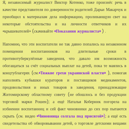
Я, независимый журналист Виктор Котенко, тоже произнёс речь в
качестве представителя по доверенности родителей Дарьи Макарчук и
приобщил к материалам дела информацию, проливающую свет на
некоторые обстоятельства и на личности ответчиков и их
«крышевателей» (скачивайте
«Показания журналиста»
) .
Напомню, что эти воспитатели не так давно попались на незаконном
помещении воспитанников на длительные сроки в
противотуберкулёзные заведения, что давало им возможность
обогащаться за счёт социальных выплат на детей, пока те маялись в
концтублагерях (см.
«Тяжкие грехи украинской власти»
), помогая
наполнять кубышки кураторов и поставщиков медикаментов,
продовольствия и иных товаров в заведения, принадлежащие
Житомирскому областному совету (не обошлось и без продукции
торговой марки Рошен); а ещё Наталья Коберник погорела на
избиении воспитанниц и сей факт чиновники до сих пор пытаются
скрыть (см. видео
«Чиновница солгала под присягой»
)
; а ещё есть
свидетельства об обворовывании детей, о торговле детскими вещами