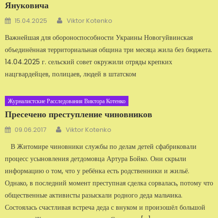
Януковича
Автор
Добавлено
15.04.2025
Viktor Kotenko
Важнейшая для обороноспособности Украины Новогуйвинская
объединённая территориальная община три месяца жила без бюджета.
14.04.2025 г. сельский совет окружили отряды крепких
нацгвардейцев, полицаев, людей в штатском
Журналистские Расследования Виктора Котенко
Пресечено преступление чиновников
Автор
Добавлено
09.06.2017
Viktor Kotenko
В Житомире чиновники службы по делам детей сфабриковали
процесс усыновления детдомовца Артура Бойко. Они скрыли
информацию о том, что у ребёнка есть родственники и жильё.
Однако, в последний момент преступная сделка сорвалась, потому что
общественные активисты разыскали родного деда мальчика.
Состоялась счастливая встреча деда с внуком и произошёл большой