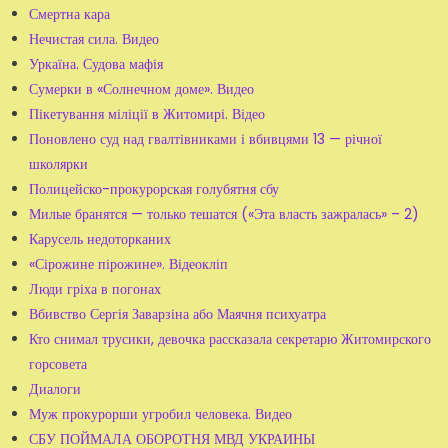
Смертна кара
Нечистая сила. Видео
Уркаїна. Судова мафія
Сумерки в «Солнечном доме». Видео
Пікетування міліції в Житомирі. Відео
Поновлено суд над гвалтівниками і вбивцями 13 — річної
школярки
Полицейско-прокурорская голубятня сбу
Милые бранятся — только тешатся («Эта власть зажралась» – 2)
Карусель недоторканих
«Сірожине пірожине». Відеокліп
Люди гріха в погонах
Вбивство Сергія Заварзіна або Маячня психуатра
Кто снимал трусики, девочка рассказала секретарю Житомирского
горсовета
Диалоги
Муж прокурорши угробил человека. Видео
СБУ ПОЙМАЛА ОБОРОТНЯ МВД УКРАИНЫ