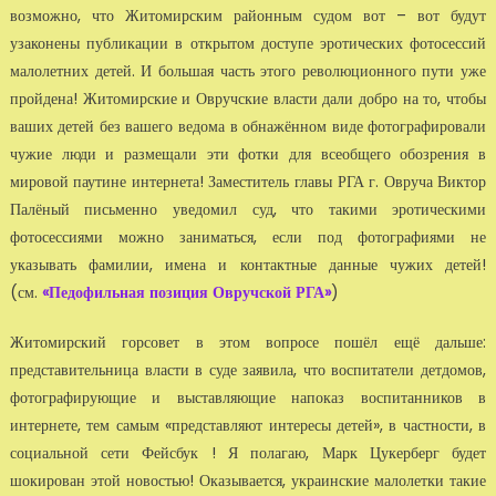
возможно, что Житомирским районным судом вот – вот будут
узаконены публикации в открытом доступе эротических фотосессий
малолетних детей. И большая часть этого революционного пути уже
пройдена! Житомирские и Овручские власти дали добро на то, чтобы
ваших детей без вашего ведома в обнажённом виде фотографировали
чужие люди и размещали эти фотки для всеобщего обозрения в
мировой паутине интернета! Заместитель главы РГА г. Овруча Виктор
Палёный письменно уведомил суд, что такими эротическими
фотосессиями можно заниматься, если под фотографиями не
указывать фамилии, имена и контактные данные чужих детей!
(см.
«Педофильная позиция Овручской РГА»
)
Житомирский горсовет в этом вопросе пошёл ещё дальше:
представительница власти в суде заявила, что воспитатели детдомов,
фотографирующие и выставляющие напоказ воспитанников в
интернете, тем самым «представляют интересы детей», в частности, в
социальной сети Фейсбук ! Я полагаю, Марк Цукерберг будет
шокирован этой новостью! Оказывается, украинские малолетки такие