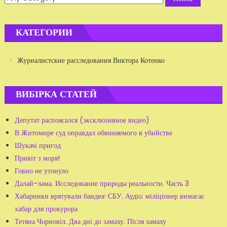
КАТЕГОРИИ
Журналистские расследования Виктора Котенко
ВИБІРКА СТАТЕЙ
Депутат распоясался (эксклюзивное видео)
В Житомире суд оправдал обвиняемого в убийстве
Шукачі пригод
Привіт з моря!
Говно не утонуло
Далай-лама. Исследование природы реальности. Часть 3
Хабарники врятували бандюг СБУ. Аудіо: міліціонер вимагає
хабар для прокурора
Тетяна Чорновіл. Два дні до замаху. Після замаху