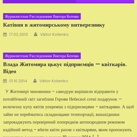
Журналистские Расследования Виктора Котенко
Катівня в житомирському витверезнику
Автор
Добавлено
17.02.2013
Viktor Kotenko
Журналистские Расследования Виктора Котенко
Влада Житомира цькує підприємців — квіткарів.
Відео
Автор
Добавлено
01.10.2014
Viktor Kotenko
У Житомирі чиновники – самодури вирішили відправити у
потойбічний світ загиблим Героям Небесної сотні подарунок —
величезну купу квітів упереміш з підприємцями – квіткарями. А щоб
зайве не перейматись складнощами телепортації, винахідники
запроваджують перевірений попереднім антинародним режимом
надійний метод – вбити квіти разом з квіткарями, яким пропонують