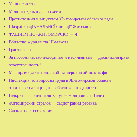
Узник совести
Міліція і кримінальні схеми
Протистояння з депутатом Житомирської обласної ради
Шахраї «націАНАЛЬНОЇ» поліції Житомира
ФАШИЗМ ПО-ЖИТОМИРСКИ — 4
Вбивство журналіста Шмельова
Грантожери
За пособничество педофилам и насильникам — дисциплинарная
ответственность !
Меч правосудия, топор войны, перочиный нож мафии
Инспекция по вопросам труда в Житомирской области
отказывается защищать работников предприятия
Відкрите звернення до хапуг — міліціонерів. Відео
Житомирский стрелок — садист ранил ребёнка
Сигналы с «того света»