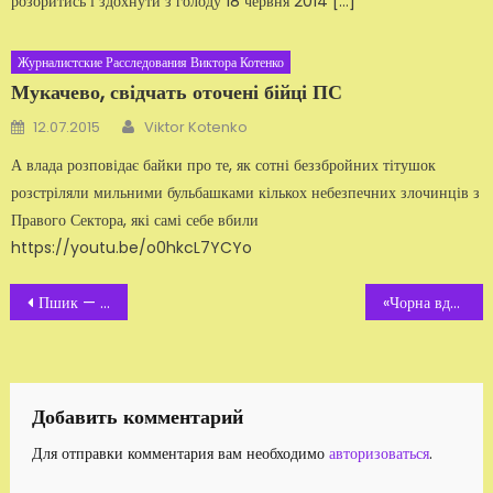
розоритись і здохнути з голоду 18 червня 2014 […]
Журналистские Расследования Виктора Котенко
Мукачево, свідчать оточені бійці ПС
Автор
Добавлено
12.07.2015
Viktor Kotenko
А влада розповідає байки про те, як сотні беззбройних тітушок
розстріляли мильними бульбашками кількох небезпечних злочинців з
Правого Сектора, які самі себе вбили
https://youtu.be/o0hkcL7YCYo
Навигация
Пшик — акція
«Чорна вдова»
по
записям
Добавить комментарий
Для отправки комментария вам необходимо
авторизоваться
.