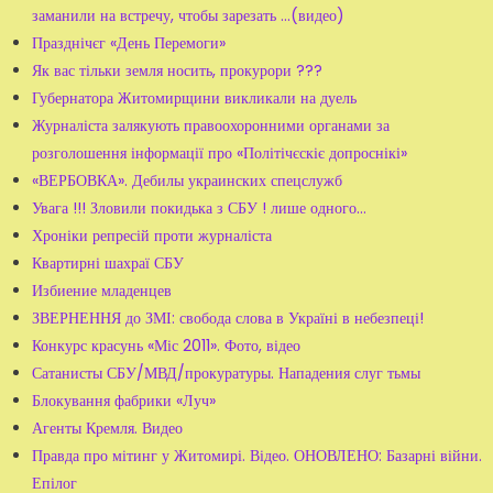
заманили на встречу, чтобы зарезать ...(видео)
Празднічєг «День Перемоги»
Як вас тільки земля носить, прокурори ???
Губернатора Житомирщини викликали на дуель
Журналіста залякують правоохоронними органами за
розголошення інформації про «Політічєскіє допроснікі»
«ВЕРБОВКА». Дебилы украинских спецслужб
Увага !!! Зловили покидька з СБУ ! лише одного...
Хроніки репресій проти журналіста
Квартирні шахраї СБУ
Избиение младенцев
ЗВЕРНЕННЯ до ЗМІ: свобода слова в Україні в небезпеці!
Конкурс красунь «Міс 2011». Фото, відео
Сатанисты СБУ/МВД/прокуратуры. Нападения слуг тьмы
Блокування фабрики «Луч»
Агенты Кремля. Видео
Правда про мітинг у Житомирі. Відео. ОНОВЛЕНО: Базарні війни.
Епілог