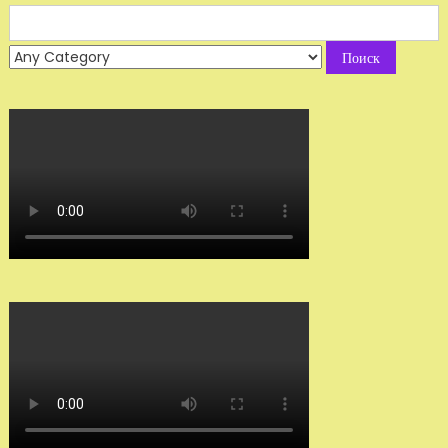
Search
for: