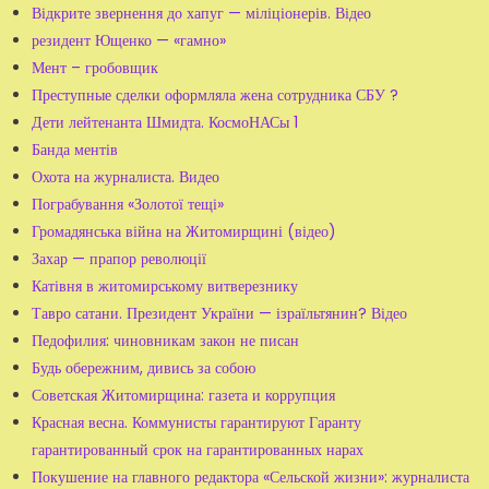
Відкрите звернення до хапуг — міліціонерів. Відео
резидент Ющенко — «гамно»
Мент – гробовщик
Преступные сделки оформляла жена сотрудника СБУ ?
Дети лейтенанта Шмидта. КосмоНАСы 1
Банда ментів
Охота на журналиста. Видео
Пограбування «Золотої тещі»
Громадянська війна на Житомирщині (відео)
Захар — прапор революції
Катівня в житомирському витверезнику
Тавро сатани. Президент України — ізраїльтянин? Відео
Педофилия: чиновникам закон не писан
Будь обережним, дивись за собою
Советская Житомирщина: газета и коррупция
Красная весна. Коммунисты гарантируют Гаранту
гарантированный срок на гарантированных нарах
Покушение на главного редактора «Сельской жизни»: журналиста