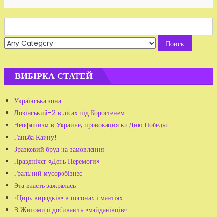
Search
for:
ВИБІРКА СТАТЕЙ
Українська зона
Лозінський-2 в лісах під Коростенем
Неофашизм в Украине, провокация ко Дню Победы
Ганьба Каину!
Зразковий бруд на замовлення
Празднічєг «День Перемоги»
Гральний мусоробізнес
Эта власть зажралась
«Цирк виродків» в погонах і мантіях
В Житомирі добивають «майданівців»