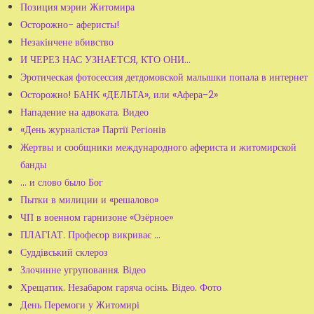
Позиция мэрии Житомира
Осторожно- аферисты!
Незакінчене вбивство
И ЧЕРЕЗ НАС УЗНАЕТСЯ, КТО ОНИ…
Эротическая фотосессия детдомовской малышки попала в интернет
Осторожно! БАНК «ДЕЛЬТА», или «Афера-2»
Нападение на адвоката. Видео
«День журналіста» Партії Регіонів
Жертвы и сообщники международного афериста и житомирской
банды
... и слово было Бог
Пытки в милиции и «решалово»
ЧП в военном гарнизоне «Озёрное»
ПЛАГІАТ. Професор викриває …
Суддівський склероз
Злочинне угруповання. Відео
Хрещатик. Незабаром гаряча осінь. Відео. Фото
День Перемоги у Житомирі