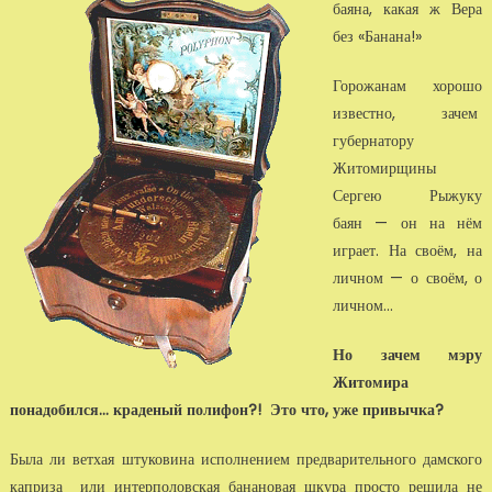
баяна, какая ж Вера
без «Банана!»
Горожанам хорошо
известно, зачем
губернатору
Житомирщины
Сергею Рыжуку
баян — он на нём
играет. На своём, на
личном — о своём, о
личном...
Но зачем мэру
Житомира
понадобился... краденый полифон?! Это что, уже привычка?
Была ли ветхая штуковина исполнением предварительного дамского
каприза или интерполовская банановая шкура просто решила не