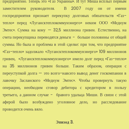
предприятию. Теперь это «Газ Украины». И тут Миша всплыл первым
заместителем руководителя. В 2007 году он от имени
госпредприятия признает перекупку долговых обязательств «Газ-
тепло» перед «Лугансктеплокоммунэнерго» неким ООО «Медиум
Эмтес». Сумма на кону — 32,5 миллиона гривен. Естественно, на
счета перекупщика переводятся деньги - больше половины от общей
суммы. Но была и проблема в этой сделке: при том, что предприятие
«Газ-тепло» задолжало «Лугансктеплокоммунэнерго» 109 миллионов
гривен, «Лугансктеплокоммунэнерго» имело долг перед «Газ-тепло»
на 35 миллионов гривен больше. Таким образом, операция с
переуступкой долга — это всего-навсего вывод денег госкомпании в
лавочку Засланского «Медиум Эмтес». Чтобы провернуть такую
операцию, необходим сговор дебитора с кредитором в пользу
третьего, а данном случае - бравого удальца Миши. В связи с этой
аферой было возбуждено уголовное дело, но расследование
проводится очень вяло.
Эпизод 3.