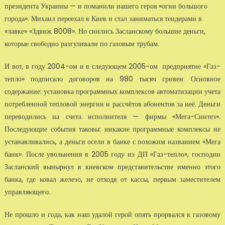
президента Украины — и поманили нашего героя «огни большого
города». Михаил переехал в Киев и стал заниматься тендерами в
«лавке» «Здвиж 8008». Но снились Засланскому большие деньги,
которые свободно разгуливали по газовым трубам.
И вот, в году 2004-ом и в следующем 2005-ом предприятие «Газ-
тепло» подписало договоров на 980 тысяч гривен. Основное
содержание: установка программных комплексов автоматизации учета
потребленной тепловой энергии и рассчётов абонентов за неё. Деньги
переводились на счета исполнителя — фирмы «Мега-Синтез».
Последующие события таковы: никакие программные комплексы не
устанавливались, а деньги осели в банке с похожим названием «Мега
банк». После увольнения в 2005 году из ДП «Газ-тепло», господин
Засланский вынырнул в киевском представительстве именно этого
банка, где ковал железо, не отходя от кассы, первым заместителем
управляющего.
Не прошло и года, как наш удалой герой опять прорвался к газовому