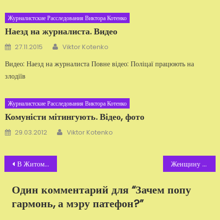
Журналистские Расследования Виктора Котенко
Наезд на журналиста. Видео
Автор
Добавлено
27.11.2015
Viktor Kotenko
Видео: Наезд на журналиста Повне відео: Поліцаї працюють на
злодіїв
Журналистские Расследования Виктора Котенко
Комуністи мітингують. Відео, фото
Автор
Добавлено
29.03.2012
Viktor Kotenko
Навигация
В Житомире торгуют институтами
Женщину с двумя детьми зверски избили и ограбили житомирские охранники
по
Один комментарий для “
Зачем попу
записям
гармонь, а мэру патефон?
”