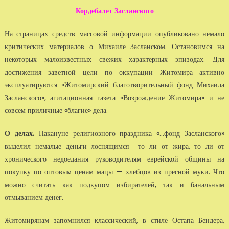
Кордебалет Засланского
На страницах средств массовой информации опубликовано немало
критических материалов о Михаиле Засланском. Остановимся на
некоторых малоизвестных свежих характерных эпизодах. Для
достижения заветной цели по оккупации Житомира активно
эксплуатируются «Житомирский благотворительный фонд Михаила
Засланского», агитационная газета «Возрождение Житомира» и не
совсем приличные «благие» дела.
О делах.
Накануне религиозного праздника «...фонд Засланского»
выделил немалые деньги лоснящимся то ли от жира, то ли от
хронического недоедания руководителям еврейской общины на
покупку по оптовым ценам мацы — хлебцов из пресной муки. Что
можно считать как подкупом избирателей, так и банальным
отмыванием денег.
Житомирянам запомнился классический, в стиле Остапа Бендера,