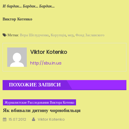
И бардак... Бардак... Бардак...
Виктор Котенко
Метки:
Вера Шелудченко
,
Корупція
,
мер
,
Фонд Заславского
Viktor Kotenko
http://sbu.in.ua
ПОХОЖИЕ ЗАПИСИ
Журналистские Расследования Виктора Котенко
Як вбивали дитину чорнобильця
Автор
Добавлено
15.07.2012
Viktor Kotenko