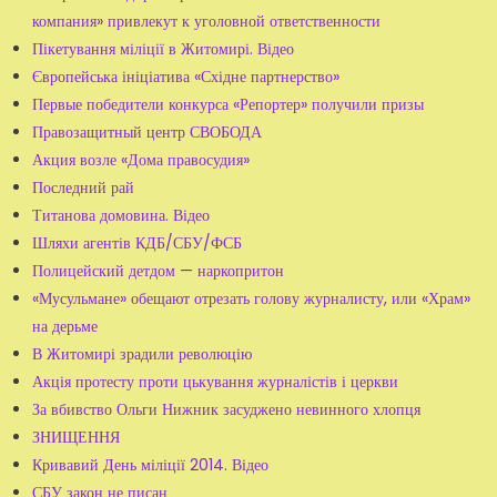
компания» привлекут к уголовной ответственности
Пікетування міліції в Житомирі. Відео
Європейська ініціатива «Східне партнерство»
Первые победители конкурса «Репортер» получили призы
Правозащитный центр СВОБОДА
Акция возле «Дома правосудия»
Последний рай
Титанова домовина. Відео
Шляхи агентів КДБ/СБУ/ФСБ
Полицейский детдом — наркопритон
«Мусульмане» обещают отрезать голову журналисту, или «Храм»
на дерьме
В Житомирі зрадили революцію
Акція протесту проти цькування журналістів і церкви
За вбивство Ольги Нижник засуджено невинного хлопця
ЗНИЩЕННЯ
Кривавий День міліції 2014. Відео
СБУ закон не писан