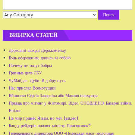
Search
for:
ВИБІРКА СТАТЕЙ
Державні шахраї Держкомзему
Будь обережним, дивись за собою
Почему не тонут бобры
Грязные дела СБУ
ЧуМайдан. Дуби. В добру путь
Нас прислал Всемогущий
Вбивство Сергія Заварзіна або Маячня психуатра
Правда про мітинг у Житомирі. Відео. ОНОВЛЕНО: Базарні війни.
Епілог
Не мир принёс Я вам, но меч (видео)
Банду рейдерів очолює міністр Присяжнюк?
Генерального директора ООО «Полесская мясо-молочная