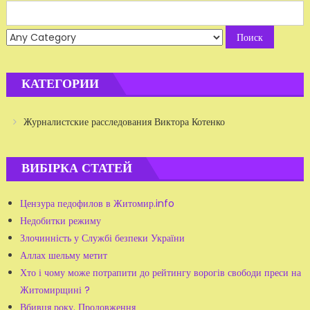
Search
for:
КАТЕГОРИИ
Журналистские расследования Виктора Котенко
ВИБІРКА СТАТЕЙ
Цензура педофилов в Житомир.info
Недобитки режиму
Злочинність у Службі безпеки України
Аллах шельму метит
Хто і чому може потрапити до рейтингу ворогів свободи преси на
Житомирщині ?
Вбивця року. Продовження