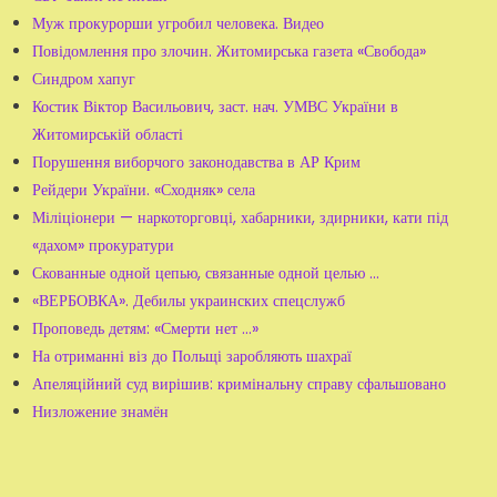
Муж прокурорши угробил человека. Видео
Повідомлення про злочин. Житомирська газета «Свобода»
Синдром хапуг
Костик Віктор Васильович, заст. нач. УМВС України в
Житомирській області
Порушення виборчого законодавства в АР Крим
Рейдери України. «Сходняк» села
Міліціонери — наркоторговці, хабарники, здирники, кати під
«дахом» прокуратури
Скованные одной цепью, связанные одной целью …
«ВЕРБОВКА». Дебилы украинских спецслужб
Проповедь детям: «Смерти нет ...»
На отриманні віз до Польщі заробляють шахраї
Апеляційний суд вирішив: кримінальну справу сфальшовано
Низложение знамён