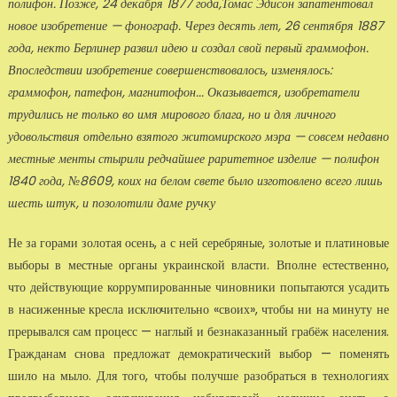
полифон. Позже, 24 декабря 1877 года,Томас Эдисон запатентовал
новое изобретение — фонограф. Через десять лет, 26 сентября 1887
года, некто Берлинер развил идею и создал свой первый граммофон.
Впоследствии изобретение совершенствовалось, изменялось:
граммофон, патефон, магнитофон... Оказывается, изобретатели
трудились не только во имя мирового блага, но и для личного
удовольствия отдельно взятого житомирского мэра — совсем недавно
местные менты стырили редчайшее раритетное изделие — полифон
1840 года, №8609, коих на белом свете было изготовлено всего лишь
шесть штук, и позолотили даме ручку
Не за горами золотая осень, а с ней серебряные, золотые и платиновые
выборы в местные органы украинской власти. Вполне естественно,
что действующие коррумпированные чиновники попытаются усадить
в насиженные кресла исключительно «своих», чтобы ни на минуту не
прерывался сам процесс — наглый и безнаказанный грабёж населения.
Гражданам снова предложат демократический выбор — поменять
шило на мыло. Для того, чтобы получше разобраться в технологиях