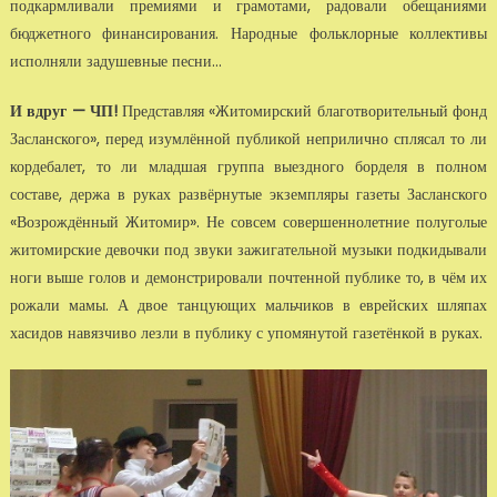
подкармливали премиями и грамотами, радовали обещаниями
бюджетного финансирования. Народные фольклорные коллективы
исполняли задушевные песни...
И вдруг — ЧП!
Представляя «Житомирский благотворительный фонд
Засланского», перед изумлённой публикой неприлично сплясал то ли
кордебалет, то ли младшая группа выездного борделя в полном
составе, держа в руках развёрнутые экземпляры газеты Засланского
«Возрождённый Житомир». Не совсем совершеннолетние полуголые
житомирские девочки под звуки зажигательной музыки подкидывали
ноги выше голов и демонстрировали почтенной публике то, в чём их
рожали мамы. А двое танцующих мальчиков в еврейских шляпах
хасидов навязчиво лезли в публику с упомянутой газетёнкой в руках.