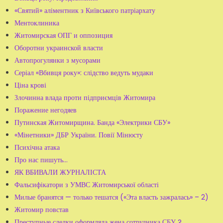
«Святий» аліментник з Київського патріархату
Ментоклиника
Житомирская ОПГ и оппозиция
Оборотни украинской власти
Автопрогулянки з мусорами
Серіал «Вбивця року»: слідство ведуть мудаки
Ціна крові
Злочинна влада проти підприємців Житомира
Поражение негодяев
Путинская Житомирщина. Банда «Электрики СБУ»
«Мінетники» ДБР України. Повії Мінюсту
Психічна атака
Про нас пишуть...
ЯК ВБИВАЛИ ЖУРНАЛІСТА
Фальсифікатори з УМВС Житомирської області
Милые бранятся — только тешатся («Эта власть зажралась» – 2)
Житомир повстав
Преступные сделки оформляла жена сотрудника СБУ ?