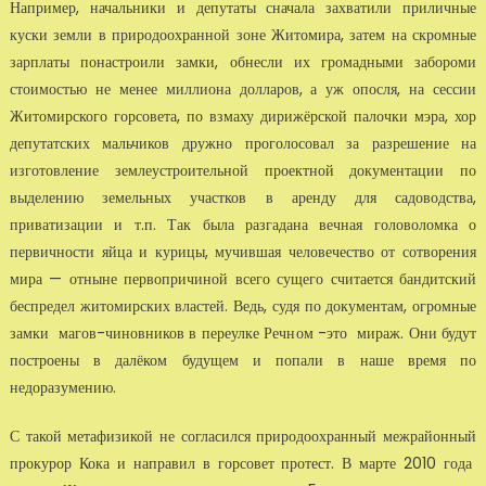
Например, начальники и депутаты сначала захватили приличные
куски земли в природоохранной зоне Житомира, затем на скромные
зарплаты понастроили замки, обнесли их громадными забороми
стоимостью не менее миллиона долларов, а уж опосля, на сессии
Житомирского горсовета, по взмаху дирижёрской палочки мэра, хор
депутатских мальчиков дружно проголосовал за разрешение на
изготовление землеустроительной проектной документации по
выделению земельных участков в аренду для садоводства,
приватизации и т.п. Так была разгадана вечная головоломка о
первичности яйца и курицы, мучившая человечество от сотворения
мира — отныне первопричиной всего сущего считается бандитский
беспредел житомирских властей. Ведь, судя по документам, огромные
замки магов-чиновников в переулке Речном -это мираж. Они будут
построены в далёком будущем и попали в наше время по
недоразумению.
С такой метафизикой не согласился природоохранный межрайонный
прокурор Кока и направил в горсовет протест. В марте 2010 года