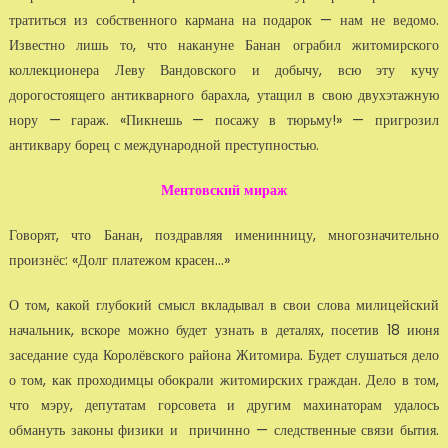
тратиться из собственного кармана на подарок — нам не ведомо.
Известно лишь то, что накануне Банан ограбил житомирского
коллекционера Леву Вандовского и добычу, всю эту кучу
дорогостоящего антикварного барахла, утащил в свою двухэтажную
нору — гараж. «Пикнешь — посажу в тюрьму!» — пригрозил
антиквару борец с международной преступностью.
Ментовский мираж
Говорят, что Банан, поздравляя именинницу, многозначительно
произнёс: «Долг платежом красен...»
О том, какой глубокий смысл вкладывал в свои слова милицейский
начальник, вскоре можно будет узнать в деталях, посетив 18 июня
заседание суда Королёвского района Житомира. Будет слушаться дело
о том, как проходимцы обокрали житомирских граждан. Дело в том,
что мэру, депутатам горсовета и другим махинаторам удалось
обмануть законы физики и причинно — следственные связи бытия.