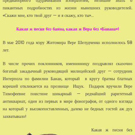
предвыборного одурачивания избирателей, нелишне знать о
пикантных подробностях из жизни нынешних руководителей.
«Скажи мне, кто твой друг — и я скажу, кто ты»...
Какая ж песня без баяна, какая ж Вера без «Банана»!
В мае 2010 года мэру Житомира Вере Шелудченко исполнилось 58
лет.
В числе прочих поклонников, именинницу поздравлял сказочно
богатый закадычный руководящий милицейский друг — сотрудник
Интерпола по фамилии Банан, который в кругу братвы блатных
корешей откликается на прозвище Ищук. Подарок вручили Вере
Тимофеевне поистине шикарный — редчайший раритетный
антиквариат, один из первых в мире фонографов, от одного взгляда
на который у высокопоставленных, далеко не бедных гостей аж дух
захватывало!
Какая ж песня без