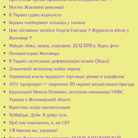
Мотлох Жовтневої революції
В Україні судять журналіста
Керівна «свободівка» зізналась у злочині
Нові обставини загибелі Георгія Гонгадзе ? Журналіста вбили у
Житомирі ?
Майдан збоку, зверху, зсередини. 22.12.2013 р. Відео, фото
Позиция мэрии Житомира
В Україні застосували диференціацію штанів (Відео)
Дільничний міліціонер побив людину
Украинская власть «крышует» торговцев детьми и педофилов
АТО: «дезертири» — смертники 30 окремої механізованої бригади
Будзінський Микола Петрович, заступник начальника УМВС
України в Житомирській області
Коростень: искра прихватизации
ЧуМайдан. Дуби. В добру путь
Щоб вам повилазило, п...ки СБУ
З 8 березня вас, українки!