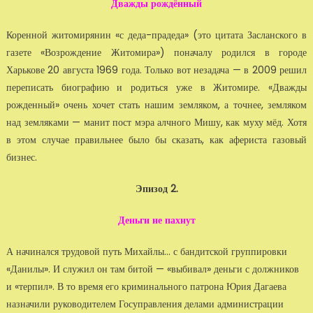
Дважды рождённый
Коренной житомирянин «с деда-прадеда» (это цитата Засланского в
газете «Возрождение Житомира») поначалу родился в городе
Харькове 20 августа 1969 года. Только вот незадача — в 2009 решил
переписать биографию и родиться уже в Житомире. «Дважды
рожденный» очень хочет стать нашим земляком, а точнее, земляком
над земляками — манит пост мэра алчного Мишу, как муху мёд. Хотя
в этом случае правильнее было бы сказать, как афериста газовый
бизнес.
Эпизод 2.
Деньги не пахнут
А начинался трудовой путь Михайлы... с бандитской группировки
«Данилы». И служил он там битой — «выбивал» деньги с должников
и «терпил». В то время его криминального патрона Юрия Дагаева
назначили руководителем Госуправления делами администрации