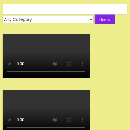
Search
for: