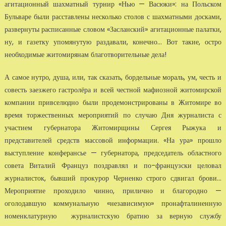
агитационный шахматный турнир «Нью — Васюки»: на Польском
Бульваре были расставлены несколько столов с шахматными досками,
развернуты расписанные словом «Засланский» агитационные палатки,
ну, и газетку упомянутую раздавали, конечно... Вот такие, остро
необходимые житомирянам благотворительные дела!
А самое нутро, душа, или, так сказать, бордельные мораль, ум, честь и
совесть заезжего гастролёра и всей честной мафиозной житомирской
компании привселюдно были продемонстрированы в Житомире во
время торжественных мероприятий по случаю Дня журналиста с
участием губернатора Житомирщины Сергея Рыжука и
представителей средств массовой информации. «На ура» прошло
выступление конферансье — губернатора, председатель областного
совета Виталий Француз поздравлял и по-французски целовал
журналисток, бывший прокурор Черненко строго сдвигал брови...
Мероприятие проходило чинно, прилично и благородно —
оголодавшую коммунальную «независимую» пронафталиненную
номенклатурную журналистскую братию за верную службу