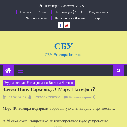
Перейти
Пятница, 07 августа, 2026
к
Главная
Автор
Публикации (763)
Видеоканалы
содержанию
Чёрный список
Церковь Бога Живого
Ретро
СБУ
СБУ Виктора Котенко
Журналистские Расследования Виктора Котенко
Зачем Попу Гармонь, А Мэру Патефон?
Добавлено
Автор
13.06.2010
Viktor Kotenko
Комментарий(1)
Мэру Житомира подарили ворованную антикварную ценность ...
В 16 веке было изобретено звуковоспроизводящее устройство —