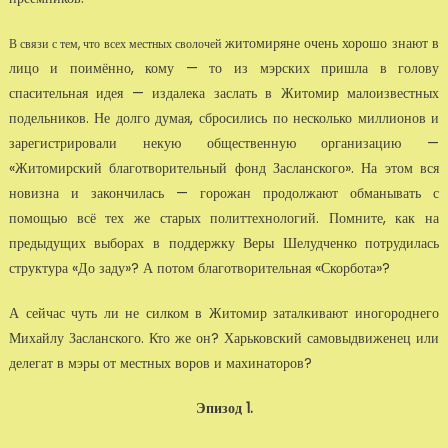
житомиряне очень хорошо знают в
В связи с тем, что всех местных сволочей
лицо и поимённо, кому — то из мэрских пришла в голову
спасительная идея — издалека заслать в Житомир малоизвестных
подельников. Не долго думая, сбросились по несколько миллионов и
зарегистрировали некую общественную организацию —
«Житомирский благотворительный фонд Засланского». На этом вся
новизна и закончилась — горожан продолжают обманывать с
помощью всё тех же старых политтехнологий. Помните, как на
предыдущих выборах в поддержку Веры Шелудченко потрудилась
структура «До заду»? А потом благотворительная «Скорбота»?
А сейчас чуть ли не силком в Житомир заталкивают иногороднего
Михайлу Засланского. Кто же он? Харьковский самовыдвиженец или
делегат в мэры от местных воров и махинаторов?
Эпизод 1.