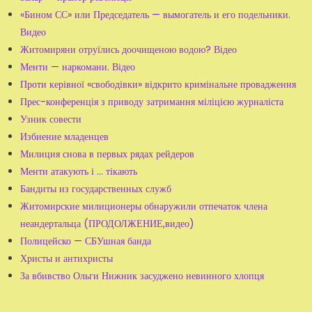
«Бином СС» или Председатель — вымогатель и его подельники.
Видео
Житомиряни отруїлись доочищеною водою? Відео
Менти — наркомани. Відео
Проти керівної «свободівки» відкрито кримінальне провадження
Прес-конференція з приводу затримання міліцією журналіста
Узник совести
Избиение младенцев
Милиция снова в первых рядах рейдеров
Менти атакують і ... тікають
Бандиты из государственных служб
Житомирские милиционеры обнаружили отпечаток члена
неандертальца (ПРОДОЛЖЕНИЕ,видео)
Полицейско — СБУшная банда
Христы и антихристы
За вбивство Ольги Нижник засуджено невинного хлопця