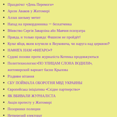
Празднічєг «День Перемоги»
Арсен Аваков у Житомирі
Аллах шельму метит
Напад на прикордонника — безхатченка
Вбивство Сергія Заварзіна або Маячня психуатра
Правда, и только правда: Фашизм не пройдёт!
Культ яйця, яким влучили в Януковича, чи наруга над церквою?
НАФИГА НАМ «ФИГАРО»?
Судові позови проти журналіста Котенка продовжуються
Политтехнологии:«ПО УЛИЦАМ СЛОНА ВОДИЛИ»,
житомирский вариант басни Крылова
Різдвяне вітання
СБУ ПОЙМАЛА ОБОРОТНЯ МВД УКРАИНЫ
Європейська ініціатива «Східне партнерство»
ЯК ВБИВАЛИ ЖУРНАЛІСТА
Акція протесту у Житомирі
Позорники полиции
Нетверезий електорат