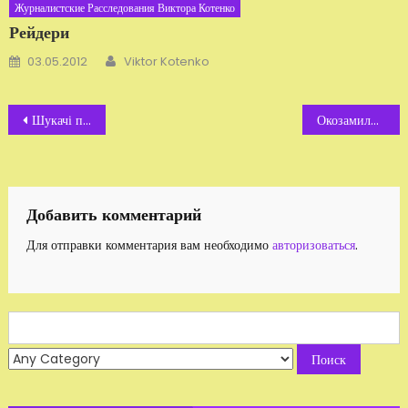
Журналистские Расследования Виктора Котенко
Рейдери
Автор
Добавлено
03.05.2012
Viktor Kotenko
Навигация
Шукачі пригод
Окозамилювання: державні брехуни «покращують життя»
по
записям
Добавить комментарий
Для отправки комментария вам необходимо
авторизоваться
.
Search
for: