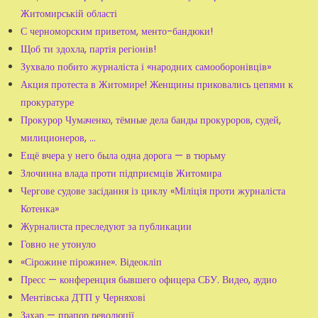
Житомирській області
С черноморским приветом, менто-бандюки!
Щоб ти здохла, партія регіонів!
Зухвало побито журналіста і «народних самооборонівців»
Акция протеста в Житомире! Женщины приковались цепями к
прокуратуре
Прокурор Чумаченко, тёмные дела банды прокуроров, судей,
милиционеров, ...
Ещё вчера у него была одна дорога — в тюрьму
Злочинна влада проти підприємців Житомира
Чергове судове засідання із циклу «Міліція проти журналіста
Котенка»
Журналиста преследуют за публикации
Говно не утонуло
«Сірожине пірожине». Відеокліп
Пресс — конференция бывшего офицера СБУ. Видео, аудио
Ментівська ДТП у Черняхові
Захар — прапор революції