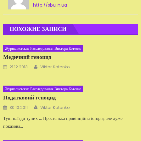
http://sbu.in.ua
ПОХОЖИЕ ЗАПИСИ
Журналистские Расследования Виктора Котенко
Медичний геноцид
Автор
Добавлено
21.12.2013
Viktor Kotenko
Журналистские Расследования Виктора Котенко
Податковий геноцид
Автор
Добавлено
30.10.2011
Viktor Kotenko
Тупі наїзди тупих … Простенька провінційна історія, але дуже
показова...