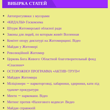
ВИБІРКА СТАТЕЙ
Автопрогулянки з мусорами
«КИДАЛЫ» Госкомзема
Штурм Житомирської обласної ради
Законы для людей, по которым живёт Вселенная
Комітет опору диктатурі на Житомирщині. Відео
Майдан у Житомирі
Революційний Житомир
Церковь Бога Живого: Областной благотворительный фонд
«Спасение»
ОСТОРОЖНО! ПРОГРАММА «АКТИВ-ТРУП»!
Майдаун Житомира
Міліціонери — наркоторговці, хабарники, здирники, кати під
«дахом» прокуратури
Менти — наркомани. Відео
Митинг против «Налогового кодекса». Видео
Майдан справжній