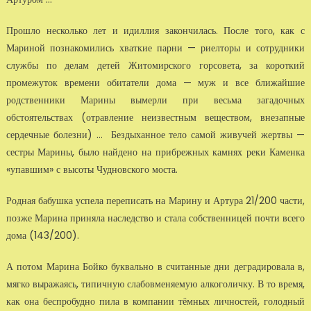
Прошло несколько лет и идиллия закончилась. После того, как с
Мариной познакомились хваткие парни — риелторы и сотрудники
службы по делам детей Житомирского горсовета, за короткий
промежуток времени обитатели дома — муж и все ближайшие
родственники Марины вымерли при весьма загадочных
обстоятельствах (отравление неизвестным веществом, внезапные
сердечные болезни) … Бездыханное тело самой живучей жертвы —
сестры Марины, было найдено на прибрежных камнях реки Каменка
«упавшим» с высоты Чудновского моста.
Родная бабушка успела переписать на Марину и Артура 21/200 части,
позже Марина приняла наследство и стала собственницей почти всего
дома (143/200).
А потом Марина Бойко буквально в считанные дни деградировала в,
мягко выражаясь, типичную слабовменяемую алкоголичку. В то время,
как она беспробудно пила в компании тёмных личностей, голодный