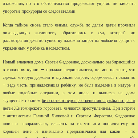
изложения, но это обстоятельство продолжают упрямо не замечать
упоротые прокуроры со следователями.
Когда тайное снова стало явным, служба по делам детей проявила
лихорадочную активность, обратившись в суд, который до
рассмотрения дела по существу наложил запрет на любые операции с
украденным у ребёнка наследством.
Новый владелец дома Сергей Федоренко, досконально разбирающийся
в тонкостях купли — продажи недвижимости, не мог не знать, что
сделка, которую держали в глубоком секрете, оформлялась незаконно
– ведь часть, принадлежащая ребёнку, не была выделена в натуре, а
любые подобные операции, в том числе и выписка из дома
«существа» с сыном
без соответствующего решения службы по делам
детей
Житомирского горсовета, являются преступлением. При встрече
с активистами Галиной Чижовой и Сергеем Форестом, Федоренко
юлил и изворачивался, ссылаясь на то, что дом достался ему по
хорошей цене и изначально предназначался для какой – то