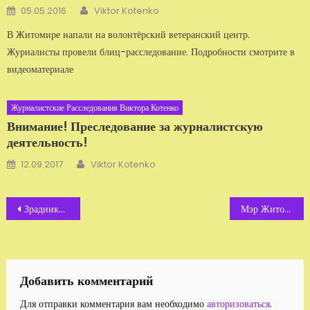
Автор
Добавлено
05.05.2016
Viktor Kotenko
В Житомире напали на волонтёрский ветеранский центр.
Журналисты провели блиц-расследование. Подробности смотрите в
видеоматериале
Журналистские Расследования Виктора Котенко
Внимание! Преследование за журналистскую
деятельность!
Автор
Добавлено
12.09.2017
Viktor Kotenko
Навигация
Зрадники ЗСУ
Мэр Житомира оболгал активистку
по
записям
Добавить комментарий
Для отправки комментария вам необходимо
авторизоваться
.