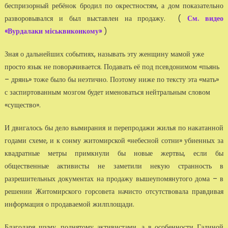
беспризорный ребёнок бродил по окрестностям, а дом показательно
разворовывался и был выставлен на продажу. (
См. видео
«Вурдалаки міськвиконкому»
)
Зная о дальнейших событиях, называть эту женщину мамой уже
просто язык не поворачивается. Подавать её под псевдонимом «пьянь
– дрянь» тоже было бы неэтично. Поэтому ниже по тексту эта «мать»
с заспиртованным мозгом будет именоваться нейтральным словом
«существо».
И двигалось бы дело вымирания и перепродажи жилья по накатанной
годами схеме, и к сонму житомирской «небесной сотни» убиенных за
квадратные метры примкнули бы новые жертвы, если бы
общественные активисты не заметили некую странность в
разрешительных документах на продажу вышеупомянутого дома – в
решении Житомирского горсовета начисто отсутствовала правдивая
информация о продаваемой жилплощади.
Благодаря шуму, поднятому активистами, а в особенности Галиной