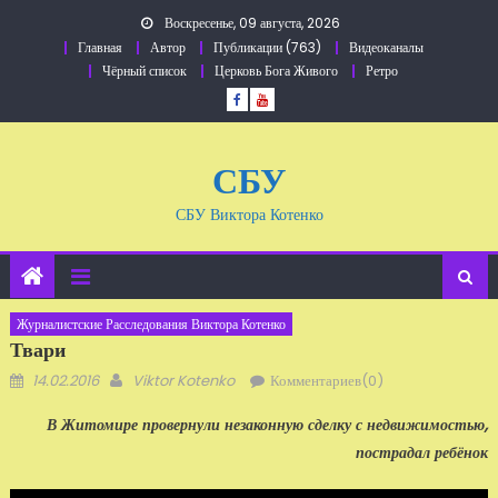
Перейти
Воскресенье, 09 августа, 2026
к
Главная
Автор
Публикации (763)
Видеоканалы
содержанию
Чёрный список
Церковь Бога Живого
Ретро
СБУ
СБУ Виктора Котенко
Журналистские Расследования Виктора Котенко
Твари
Добавлено
Автор
14.02.2016
Viktor Kotenko
Комментариев(0)
В Житомире провернули незаконную сделку с недвижимостью,
пострадал ребёнок