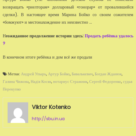
возвращать «риелторам» долларовый «гонорар» от провалившейся
сделки). В настоящее время Марина Бойко со своим сожителем
«бомжуют» и местонахождение их неизвестно ...
Н
еожиданное продолжение истории здесь:
Продать ребёнка удалось
?
В конечном итоге ребёнка и дом всё же продали
Метки:
Андрей Упырь
,
Артур Бойко
,
Бивалькевич
,
Богдан Жданюк
,
Галина Чижова
,
Надія Косяк
,
нотариус Стражник
,
Сергей Федоренко
,
судья
Перекупко
Viktor Kotenko
http://sbu.in.ua