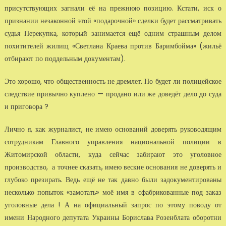
присутствующих загнали её на прежнюю позицию. Кстати, иск о
признании незаконной этой «подарочной» сделки будет рассматривать
судья Перекупка, который занимается ещё одним страшным делом
похитителей жилищ «Светлана Краева против Баримбойма» (жильё
отбирают по поддельным документам).
Это хорошо, что общественность не дремлет. Но будет ли полицейское
следствие привычно куплено — продано или же доведёт дело до суда
и приговора ?
Лично я, как журналист, не имею оснований доверять руководящим
сотрудникам Главного управления национальной полиции в
Житомирской области, куда сейчас забирают это уголовное
производство, а точнее сказать, имею веские основания не доверять и
глубоко презирать. Ведь ещё не так давно были задокументированы
несколько попыток «замотать» моё имя в сфабрикованные под заказ
уголовные дела ! А на официальный запрос по этому поводу от
имени Народного депутата Украины Борислава Розенблата оборотни