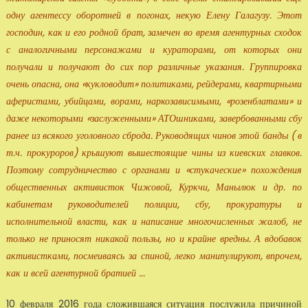
одну агентессу оборотней в погонах, некую Елену Галагузу. Этот
господин, как и его родной брат, замечен во время агентурных сходок
с аналогичными персонажами и кураторами, от которых они
получали и получают до сих пор различные указания. Группировка
очень опасна, она «кукловодит» политиками, рейдерами, квартирными
аферистами, убийцами, ворами, наркозависимыми, «розенблатами» и
даже некоторыми «заслуженными» АТОшниками, завербованными сбу
ранее из всякого уголовного сброда. Руководящих чинов этой банды ( в
т.ч. прокуроров) крышуют вышестоящие чины из киевских главков.
Поэтому сотрудничество с органами и «стукаческие» похождения
общественных активисток Чижовой, Куркчи, Манылюк и др. по
кабинетам руководителей полиции, сбу, прокуратуры и
исполнительной власти, как и написание многочисленных жалоб, не
только не приносят никакой пользы, но и крайне вредны. А вдобавок
активистками, посмеиваясь за спиной, легко манипулируют, впрочем,
как и всей агентурной братией ...
10 февраля 2016 года сложившаяся ситуация послужила причиной