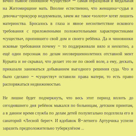
вечно пьяное синюшное «существо» — самая образцовая и медальная
на Житомирщине мать. Вполне естественно, что женщина–судья и
девочка-прокурор недоумевали, зачем же такое «золото» хотят лишить
материнства. Бросалось в глаза и явное несоответствие искового
требования с приложенными положительными характеристиками
«существа», пропившего свой дом и своего ребёнка. Да и чиновники
исковые требования почему – то поддерживали вяло и неохотно, а
ещё один персонаж по делам несовершеннолетних отставной мент
Курьята и не скрывал, что делает это не по своей воле, а ему, дескать,
приказали заниматься добыванием выгодного решения суда. Что и
было сделано – «существу» оставили права матери, то есть право
распоряжаться недвижимостью.
Не лишне будет подчеркнуть, что весь этот период вплоть до
сегодняшнего дня ребёнок мыкался по больницам, детским приютам,
а в данное время служба по делам детей полулегально подселила его в
санаторий «Лесной берег». И вдобавок 8-летнего Артурчика успели
заразить предположительно туберкулёзом ...