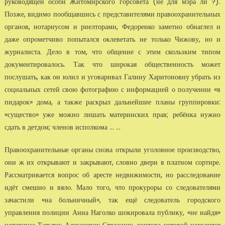
руководящей особи Житомирского горсовета (не для мэра ли ?).
Позже, видимо пообщавшись с представителями правоохранительных
органов, нотариусом и риелторами, Федоренко заметно обнаглел и
даже опрометчиво попытался оклеветать не только Чижову, но и
журналиста. Дело в том, что общение с этим скользким типом
документировалось. Так что широкая общественность может
послушать, как он юлил и уговаривал Галину Харитоновну убрать из
социальных сетей свою фотографию с информацией о получении «в
пидарок» дома, а также раскрыл дальнейшие планы группировки:
«существо» уже можно лишать материнских прав; ребёнка нужно
сдать в детдом; членов исполкома ... ...
Правоохранительные органы снова открыли уголовное производство,
они ж их открывают и закрывают, словно двери в платном сортире.
Рассматривается вопрос об аресте недвижимости, но расследование
идёт смешно и вяло. Мало того, что прокуроры со следователями
зачастили «на больничный», так ещё следователь городского
управления полиции Анна Наголко шокировала публику, «не найдя»