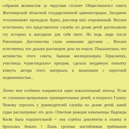
собрания активистов за «круглым столом» Общественного совета
Житомирской областной государственной администрации. Заседание
«столовников» проходило бурно, разговор шёл откровенный. Вполне
естественно, что представители службы по делам детей расписывали
эту историю в выгодном для себя свете. Но ведь люди после
Революции Достоинства стали немножко другими … Вполне
естественно, что дальше разговоров дело не пошло. Показательно, что
активистка этого совета, бывшая милиционерша Герасимчук,
участница «грантоедских» програм, сделала неудачную попытку
втянуть автора этого материала в махинации с сиротской
недвижимостью...
Лично мне особенно понравился один показательный эпизод. Устав
от слушания прощальных примирительных речей, я попросил Галину
Чижову спросить у руководителей службы по делам детей, какой
судья рассматривал это дело. Ответная реакция начальницы Надежды
Косяк была поразительной – она сгребла документы в охапку и
бросилась бежать ! Лишь грозные настойчивые требования