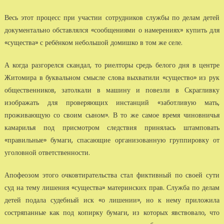
Весь этот процесс при участии сотрудников службы по делам детей
документально обставлялся «сообщениями о намерениях» купить для
«существа» с ребёнком небольшой домишко в том же селе.
А когда разгорелся скандал, то риелторы средь белого дня в центре
Житомира в буквальном смысле слова выхватили «существо» из рук
общественников, затолкали в машину и повезли в Скрагливку
изображать для проверяющих инстанций «заботливую мать,
проживающую со своим сыном». В то же самое время чиновничья
камарилья под присмотром следствия принялась штамповать
«правильные» бумаги, спасающие организованную группировку от
уголовной ответственности.
Апофеозом этого очковтирательства стал фиктивный по своей сути
суд на тему лишения «существа» материнских прав. Служба по делам
детей подала судебный иск «о лишении», но к нему приложила
состряпанные как под копирку бумаги, из которых явствовало, что