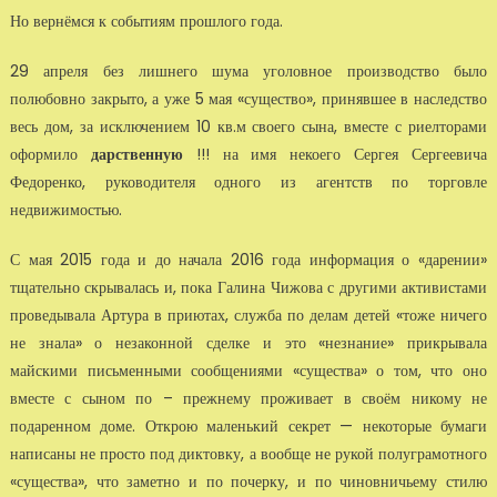
Но вернёмся к событиям прошлого года.
29 апреля без лишнего шума уголовное производство было
полюбовно закрыто, а уже 5 мая «существо», принявшее в наследство
весь дом, за исключением 10 кв.м своего сына, вместе с риелторами
оформило
дарственную
!!! на имя некоего Сергея Сергеевича
Федоренко, руководителя одного из агентств по торговле
недвижимостью.
С мая 2015 года и до начала 2016 года информация о «дарении»
тщательно скрывалась и, пока Галина Чижова с другими активистами
проведывала Артура в приютах, служба по делам детей «тоже ничего
не знала» о незаконной сделке и это «незнание» прикрывала
майскими письменными сообщениями «существа» о том, что оно
вместе с сыном по – прежнему проживает в своём никому не
подаренном доме. Открою маленький секрет — некоторые бумаги
написаны не просто под диктовку, а вообще не рукой полуграмотного
«существа», что заметно и по почерку, и по чиновничьему стилю