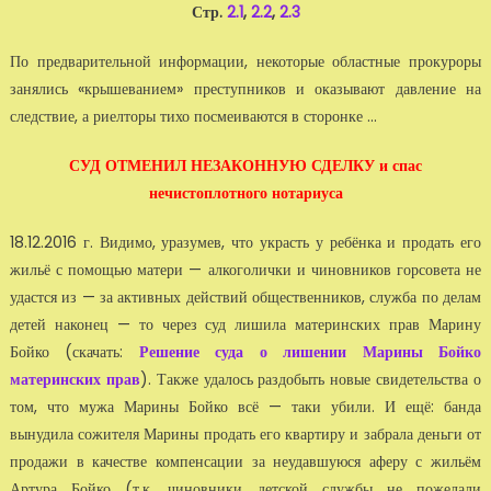
Стр.
2.1
,
2.2
,
2.3
По предварительной информации, некоторые областные прокуроры
занялись «крышеванием» преступников и оказывают давление на
следствие, а риелторы тихо посмеиваются в сторонке ...
СУД ОТМЕНИЛ НЕЗАКОННУЮ СДЕЛКУ и спас
нечистоплотного нотариуса
18.12.2016 г. Видимо, уразумев, что украсть у ребёнка и продать его
жильё с помощью матери — алкоголички и чиновников горсовета не
удастся из — за активных действий общественников, служба по делам
детей наконец — то через суд лишила материнских прав Марину
Бойко (скачать:
Решение суда о лишении Марины Бойко
материнских прав
). Также удалось раздобыть новые свидетельства о
том, что мужа Марины Бойко всё — таки убили. И ещё: банда
вынудила сожителя Марины продать его квартиру и забрала деньги от
продажи в качестве компенсации за неудавшуюся аферу с жильём
Артура Бойко (т.к. чиновники детской службы не пожелали