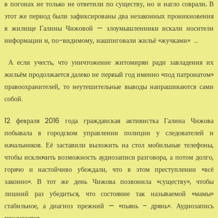
в погонах не только не ответили по существу, но и нагло соврали
.
В
этот же период были зафиксированы два незаконных проникновения
в жилище Галины Чижовой — злоумышленники искали носители
информации и, по-видимому, нашпиговали жильё «жучками» ...
А если учесть, что уничтожение житомирян ради завладения их
жильём продолжается далеко не первый год именно «под патронатом»
правоохранителей, то неутешительные выводы напрашиваются сами
собой.
12 февраля 2016 года гражданская активистка Галина Чижова
побывала в городском управлении полиции у следователей и
начальников. Её заставили выложить на стол мобильные телефоны,
чтобы исключить возможность аудиозаписи разговора, а потом долго,
горячо и настойчиво убеждали, что в этом преступлении «всё
законно». В тот же день Чижова позвонила «существу», чтобы
лишний раз убедиться, что состояние так называемой «мамы»
стабильное, а диагноз прежний — «пьянь – дрянь». Аудиозапись