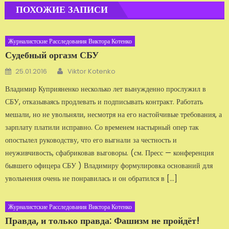
ПОХОЖИЕ ЗАПИСИ
Журналистские Расследования Виктора Котенко
Судебный оргазм СБУ
Автор
Добавлено
25.01.2016
Viktor Kotenko
Владимир Куприяненко несколько лет вынужденно прослужил в
СБУ, отказываясь продлевать и подписывать контракт. Работать
мешали, но не увольняли, несмотря на его настойчивые требования, а
зарплату платили исправно. Со временем настырный опер так
опостылел руководству, что его выгнали за честность и
неуживчивость, сфабриковав выговоры. (см. Пресс — конференция
бывшего офицера СБУ ) Владимиру формулировка оснований для
увольнения очень не понравилась и он обратился в […]
Журналистские Расследования Виктора Котенко
Правда, и только правда: Фашизм не пройдёт!