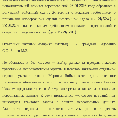
исполнительный комитет горсовета ещё 26.01.2016 года обратился в
Богунский районный суд г. Житомира с исковым требованием о
признании «подарочной» сделки незаконной (дело № 21/524) и
28.01.2016 года с исковым требованием наложить запрет на любые
операции с недвижимостью (дело № 21/590).
Ответчики: частный нотариус Куприец Т. А., граждане Федоренко
С.С., Бойко М.Э.
Не обошлось и без казусов — выйдя далеко за пределы исковых
требований, исполкомовские юристы в исковом заявлении отдельной
строкой указали, что с Марины Бойко взято дополнительное
письменное объяснение о том, что она не уполномочивала Галину
Чижову представлять её и Артура интересы, а также разглашать их
персональные данные. К сему прилагалась уж совсем извращённая,
шизоидная трактовка закона о защите персональных данных.
Активистке однозначно пытаются заткнуть рот и запретить
присутствовать в суде. Такой эпизод в этой истории уже был, когда