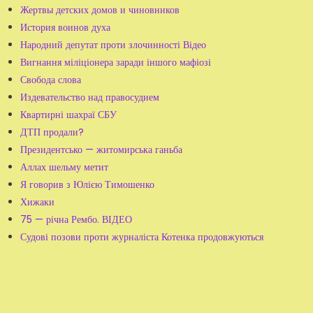
Жертвы детских домов и чиновников
История воинов духа
Народний депутат проти злочинності Відео
Вигнання міліціонера заради іншого мафіозі
Свобода слова
Издевательство над правосудием
Квартирні шахраї СБУ
ДТП продали?
Президентсько — житомирська ганьба
Аллах шельму метит
Я говорив з Юлією Тимошенко
Хижаки
75 — річна Рембо. ВІДЕО
Судові позови проти журналіста Котенка продовжуються