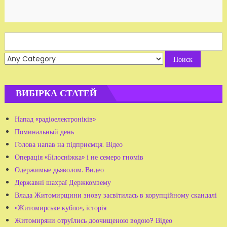
Search
for:
ВИБІРКА СТАТЕЙ
Напад «радіоелектроніків»
Поминальный день
Голова напав на підприємця. Відео
Операція «Білосніжка» і не семеро гномів
Одержимые дьяволом. Видео
Державні шахраї Держкомзему
Влада Житомирщини знову засвітилась в корупційному скандалі
«Житомирське кубло», історія
Житомиряни отруїлись доочищеною водою? Відео