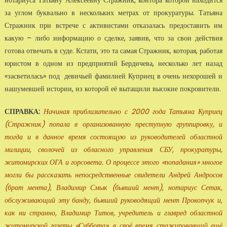
нотариуса Татьяну Алексеевну Стражник, контора которой находится
за углом буквально в нескольких метрах от прокуратуры. Татьяна
Стражник при встрече с активистами отказалась предоставить им
какую – либо информацию о сделке, заявив, что за свои действия
готова отвечать в суде. Кстати, это та самая Стражник, которая, работая
юристом в одном из предприятий Бердичева, несколько лет назад
«засветилась» под девичьей фамилией Куприец в очень нехорошей и
нашумевшей истории, из которой её вытащили высокие покровители.
СПРАВКА:
Начиная приблизительно с 2000 года Татьяна Куприец
(Стражник) попала в организованную преступную группировку, и
тогда и в данное время состоящую из руководителей областной
милиции, сволочей из обласного управления СБУ, прокуратуры,
житомирских ОГА и горсовета. О процессе этого «попадания» многое
могли бы рассказать непосредственные свидетели Андрей Андросов
(брат мента), Владимир Смык (бывший мент), нотариус Сетак,
обслуживающий эту банду, бывший руководящий мент Прокопчук и,
как ни странно, Владимир Титов, учредитель и главред областной
житомирской газеты «Суббота», в своё время стажировавший ещё