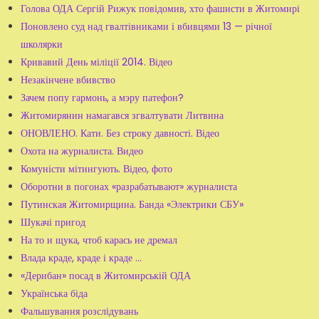
Голова ОДА Сергій Рижук повідомив, хто фашисти в Житомирі
Поновлено суд над гвалтівниками і вбивцями 13 — річної
школярки
Кривавий День міліції 2014. Відео
Незакінчене вбивство
Зачем попу гармонь, а мэру патефон?
Житомирянин намагався згвалтувати Литвина
ОНОВЛЕНО. Кати. Без строку давності. Відео
Охота на журналиста. Видео
Комуністи мітингують. Відео, фото
Оборотни в погонах «разрабатывают» журналиста
Путинская Житомирщина. Банда «Электрики СБУ»
Шукачі пригод
На то и щука, чтоб карась не дремал
Влада краде, краде і краде ...
«Дерибан» посад в Житомирській ОДА
Українська біда
Фальшування розслідувань