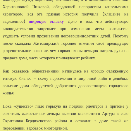
Харитоновной Чижовой, обладающей напористым «ангельским»
характером, вся эта грязная история получила (клацайте на
выделенное)
широкую огласку
. Дело в том, что действующее
законодательство запрещает при изменении места жительства
ухудшать условия проживания несовершеннолетних детей. Поэтому
после скандала Житомирский горсовет отменил своё предыдущее
разрешительное решение, чем сорвал планы дельцов нагреть руки на
продаже дома, часть которого принадлежит ребёнку.
Как оказалось, общественники наткнулась на хорошо отлаженную
теневую бизнес – схему переселения в мир иной либо в дешёвые
сельские дома обладателей добротного дорогостоящего городского
жилья.
Пока «существо» пило горькую на подачки риелтеров в притоне у
сожителя, жалостливые дельцы вывезли малолетнего Артура в село
Скрагливка Бердичевского района и оставили в доме такой же
переселенки, вдобавок многодетной.