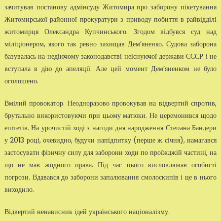
зачитував постанову адмінсуду Житомира про заборону пікетування
Житомирської районної прокуратури з приводу побиття в райвідділі
житомирця Олександра Купчинського. Згодом відбувся суд над
міліціонером, якого так ревно захищав Дем’яненко. Судова заборона
базувалась на недіючому законодавстві неіснуючої держави СССР і не
вступала в дію до апеляції. Але цей момент Дем’яненком не було
оголошено.
Вмілий провокатор. Неодноразово провокував на відвертий спротив,
брутально використовуючи при цьому матюки. Не церемонився щодо
епітетів. На урочистій ході з нагоди дня народження Степана Бандери
у 2013 році, очевидно, будучи напідпитку (перше ж січня), намагався
застосувати фізичну силу для заборони ходи по проїжджій частині, на
що не мав жодного права. Під час цього висловлював особисті
погрози. Вдавався до заборони запалювання смолоскипів і це в нього
виходило.
Відвертий ненависник ідей українського націоналізму.