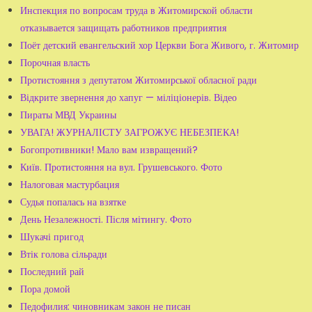
Инспекция по вопросам труда в Житомирской области
отказывается защищать работников предприятия
Поёт детский евангельский хор Церкви Бога Живого, г. Житомир
Порочная власть
Протистояння з депутатом Житомирської обласної ради
Відкрите звернення до хапуг — міліціонерів. Відео
Пираты МВД Украины
УВАГА! ЖУРНАЛІСТУ ЗАГРОЖУЄ НЕБЕЗПЕКА!
Богопротивники! Мало вам извращений?
Київ. Протистояння на вул. Грушевського. Фото
Налоговая мастурбация
Судья попалась на взятке
День Незалежності. Після мітингу. Фото
Шукачі пригод
Втік голова сільради
Последний рай
Пора домой
Педофилия: чиновникам закон не писан