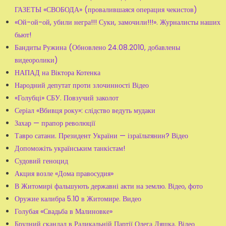
ГАЗЕТЫ «СВОБОДА» (провалившаяся операция чекистов)
«Ой-ой-ой, убили негра!!! Суки, замочили!!!». Журналисты наших
бьют!
Бандиты Ружина (Обновлено 24.08.2010, добавлены
видеоролики)
НАПАД на Віктора Котенка
Народний депутат проти злочинності Відео
«Голубці» СБУ. Повзучий заколот
Серіал «Вбивця року»: слідство ведуть мудаки
Захар — прапор революції
Тавро сатани. Президент України — ізраїльтянин? Відео
Допоможіть українським танкістам!
Судовий геноцид
Акция возле «Дома правосудия»
В Житомирі фальшують державні акти на землю. Відео, фото
Оружие калибра 5.10 в Житомире. Видео
Голубая «Свадьба в Малиновке»
Брудний скандал в Радикальній Партії Олега Ляшка. Відео