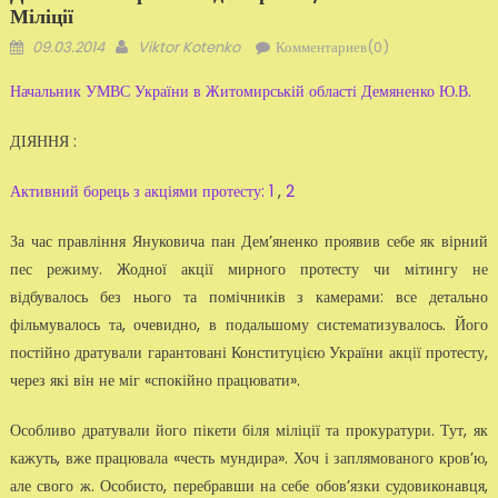
Міліції
Добавлено
Автор
09.03.2014
Viktor Kotenko
Комментариев(0)
Начальник УМВС України в Житомирській області Демяненко Ю.В.
ДІЯННЯ :
Активний борець з акціями протесту: 1
,
2
За час правління Януковича пан Дем’яненко проявив себе як вірний
пес режиму. Жодної акції мирного протесту чи мітингу не
відбувалось без нього та помічників з камерами: все детально
фільмувалось та, очевидно, в подальшому систематизувалось. Його
постійно дратували гарантовані Конституцією України акції протесту,
через які він не міг «спокійно працювати».
Особливо дратували його пікети біля міліції та прокуратури. Тут, як
кажуть, вже працювала «честь мундира». Хоч і заплямованого кров’ю,
але свого ж. Особисто, перебравши на себе обов’язки судовиконавця,