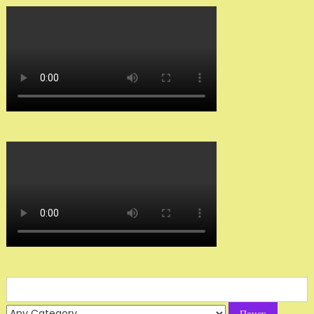
Search
for: