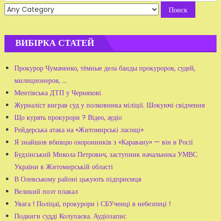
for:
ВИБІРКА СТАТЕЙ
Прокурор Чумаченко, тёмные дела банды прокуроров, судей,
милиционеров, ...
Ментівська ДТП у Черняхові
Журналіст виграв суд у полковника міліції. Шокуючі свідчення
Що курять прокурори ? Відео, аудіо
Рейдерська атака на «Житомирські ласощі»
Я знайшов вбивцю охоронників з «Каравану» — він в Росії
Будзінський Микола Петрович, заступник начальника УМВС
України в Житомирській області
В Олевському районі цькують підприємця
Великий поэт плакал
Увага ! Поліцаї, прокурори і СБУченці в небезпеці !
Подвиги судді Колупаєва. Аудіозапис