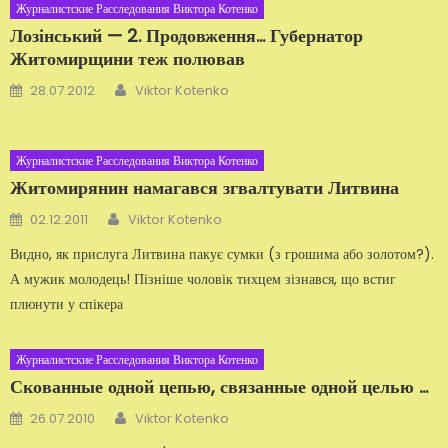
Журналистские Расследования Виктора Котенко
Лозінський — 2. Продовження... Губернатор
Житомирщини теж полював
Автор
Добавлено
28.07.2012
Viktor Kotenko
Журналистские Расследования Виктора Котенко
Житомирянин намагався згвалтувати Литвина
Автор
Добавлено
02.12.2011
Viktor Kotenko
Видно, як прислуга Литвина пакує сумки (з грошима або золотом?).
А мужик молодець! Пізніше чоловік тихцем зізнався, що встиг
плюнути у спікера
Журналистские Расследования Виктора Котенко
Скованные одной цепью, связанные одной целью …
Автор
Добавлено
26.07.2010
Viktor Kotenko