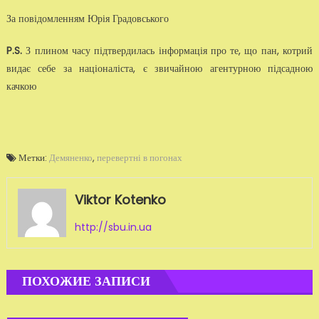
За повідомленням Юрія Градовського
P.S.
З плином часу підтвердилась інформація про те, що пан, котрий
видає себе за націоналіста, є звичайною агентурною підсадною
качкою
Метки:
Демяненко
,
перевертні в погонах
Viktor Kotenko
http://sbu.in.ua
ПОХОЖИЕ ЗАПИСИ