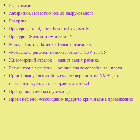
Грантожери
Хабарники. Повертаючись до надрукованого
Розправа
Прокурорська підлота. Вони всі «кончені»
Прокурор Житомира — аферист?
Майдан Віктора Котенка. Відео з передової
«Ромашкі спряталісь, поніклі лютікі» в СБУ та ЗСУ
Житомирский стрелок — садист ранил ребёнка
Безкоштовна магнітно — резонансна томографія: за і проти
Організовану злочинність очолює керівництво УМВС, яке
переслідує журналіста — правозахисника!
Прошу политического убежища
Проти керівної «свободівки» відкрито кримінальне провадження