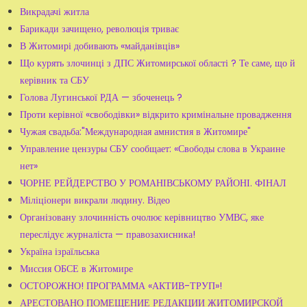
Викрадачі житла
Барикади зачищено, революція триває
В Житомирі добивають «майданівців»
Що курять злочинці з ДПС Житомирської області ? Те саме, що й
керівник та СБУ
Голова Лугинської РДА — збоченець ?
Проти керівної «свободівки» відкрито кримінальне провадження
Чужая свадьба:"Международная амнистия в Житомире"
Управление цензуры СБУ сообщает: «Свободы слова в Украине
нет»
ЧОРНЕ РЕЙДЕРСТВО У РОМАНІВСЬКОМУ РАЙОНІ. ФІНАЛ
Міліціонери викрали людину. Відео
Організовану злочинність очолює керівництво УМВС, яке
переслідує журналіста — правозахисника!
Україна ізраїльська
Миссия ОБСЕ в Житомире
ОСТОРОЖНО! ПРОГРАММА «АКТИВ-ТРУП»!
АРЕСТОВАНО ПОМЕЩЕНИЕ РЕДАКЦИИ ЖИТОМИРСКОЙ