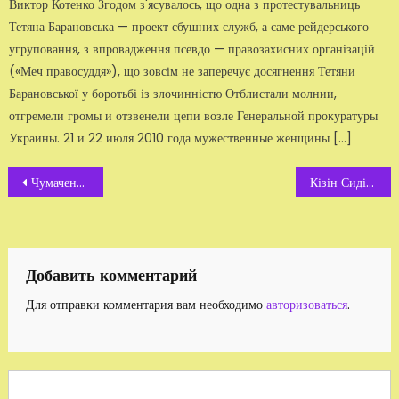
Виктор Котенко Згодом з'ясувалось, що одна з протестувальниць
Тетяна Барановська — проект сбушних служб, а саме рейдерського
угруповання, з впровадження псевдо — правозахисних організацій
(«Меч правосуддя»), що зовсім не заперечує досягнення Тетяни
Барановської у боротьбі із злочинністю Отблистали молнии,
отгремели громы и отзвенели цепи возле Генеральной прокуратуры
Украины. 21 и 22 июля 2010 года мужественные женщины […]
Навигация
Чумаченко Анатолій Іванович, прокурор
Кізін Сидір, губернатор Житомирщини
по
записям
Добавить комментарий
Для отправки комментария вам необходимо
авторизоваться
.
Search