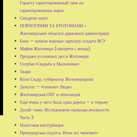
Гаранту гарантированный срок на
гарантированных нарах
Синдром хапуг
ПОРНОГРАФИ ТА ЕРОТОМАНИ з
Житомирської обласної державної адміністрації
Банк — шпион воровал зарплату солдата ВСУ
Мафия Житомира (смотрите с конца)
Продажа уголовных дел в Житомире
Голубая «Свадьба в Малиновке»
Твари
Кізін Сидір, губернатор Житомирщини
Депутат — «гопник». Видео
Житомирская ОПГ и оппозиция
Ещё вчера у него была одна дорога — в тюрьму
Далай-лама. Исследование природы реальности.
Часть 3
Налоговая мастурбация
Прокурорська підлота. Вони всі «кончені»