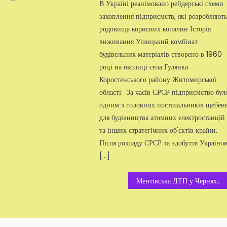
В Україні реанімовано рейдерські схеми
захоплення підприємств, які розробляют
родовища корисних копалин Історія
виживання Ушицький комбінат
будівельних матеріалів створено в 1960
році на околиці села Гулянка
Коростенського району Житомирської
області. За часів СРСР підприємство бул
одним з головних постачальників щебен
для будівництва атомних електростанцій
та інших стратегічних об'єктів країни.
Після розпаду СРСР та здобуття Україно
[…]
Ментівська ДТП у Черняхові