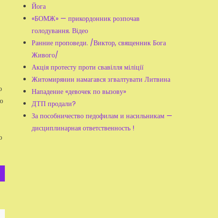
Йога
ь
«БОМЖ» — прикордонник розпочав
голодування. Відео
Ранние проповеди. /Виктор, священник Бога
Живого/
Акція протесту проти свавілля міліції
Житомирянин намагався згвалтувати Литвина
о
Нападение «девочек по вызову»
ю
ДТП продали?
За пособничество педофилам и насильникам —
дисциплинарная ответственность !
ю