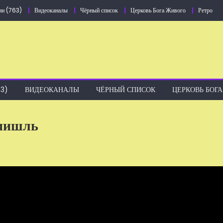
ии (763)
Видеоканалы
Чёрный список
Церковь Бога Живого
Ретро
3)
ВИДЕОКАНАЛЫ
ЧЁРНЫЙ СПИСОК
ЦЕРКОВЬ БОГ
омишль