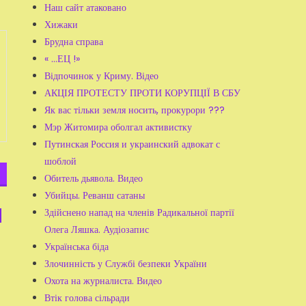
Наш сайт атаковано
Хижаки
Брудна справа
« ...ЕЦ !»
Відпочинок у Криму. Відео
АКЦІЯ ПРОТЕСТУ ПРОТИ КОРУПЦІЇ В СБУ
Як вас тільки земля носить, прокурори ???
Мэр Житомира оболгал активистку
Путинская Россия и украинский адвокат с
шоблой
Обитель дьявола. Видео
Убийцы. Реванш сатаны
Здійснено напад на членів Радикальної партії
Олега Ляшка. Аудіозапис
Українська біда
Злочинність у Службі безпеки України
Охота на журналиста. Видео
Втік голова сільради