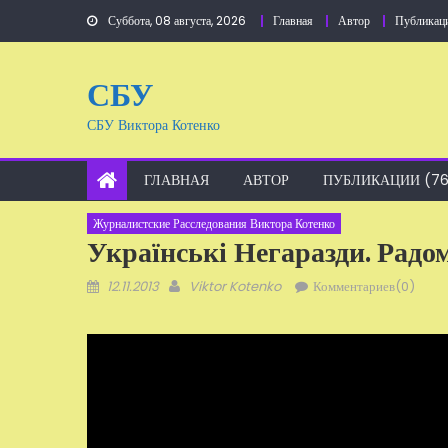
Перейти
Суббота, 08 августа, 2026
Главная
Автор
Публикац
к
содержанию
СБУ
СБУ Виктора Котенко
ГЛАВНАЯ
АВТОР
ПУБЛИКАЦИИ (76
Журналистские Расследования Виктора Котенко
Українські Негаразди. Рад
Добавлено
Автор
12.11.2013
Viktor Kotenko
Комментариев(0)