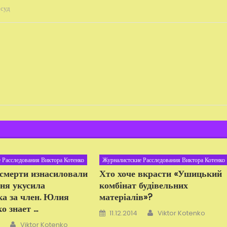
,
суд
 Расследования Виктора Котенко
Журналистские Расследования Виктора Котенко
смерти изнасиловали
Хто хоче вкрасти «Ушицький
ня укусила
комбінат будівельних
а за член. Юлия
матеріалів»?
 знает ...
Автор
Добавлено
11.12.2014
Viktor Kotenko
Автор
Viktor Kotenko