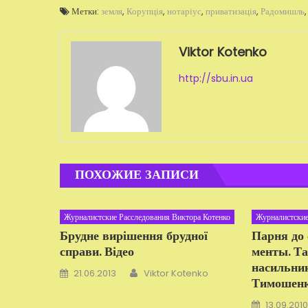
Метки:
земля
,
Корупція
,
нотаріус
,
приватизація
,
Радомишль
Viktor Kotenko
http://sbu.in.ua
ПОХОЖИЕ ЗАПИСИ
Журналистские Расследования Виктора Котенко
Журналистские
Брудне вирішення брудної
Парня до 
справи. Відео
менты. Та
насильник
Автор
Добавлено
21.06.2013
Viktor Kotenko
Тимошенко
Добавлено
13.09.2010